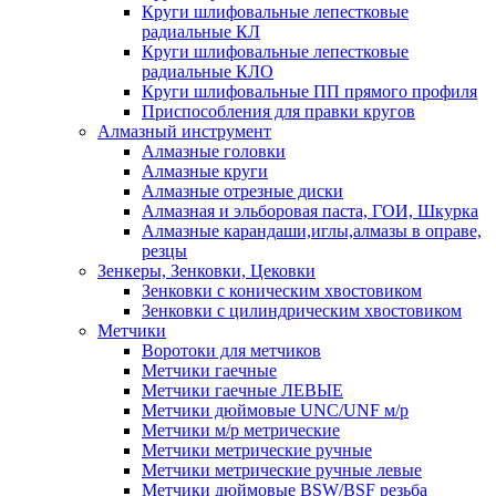
Круги шлифовальные лепестковые
радиальные КЛ
Круги шлифовальные лепестковые
радиальные КЛО
Круги шлифовальные ПП прямого профиля
Приспособления для правки кругов
Алмазный инструмент
Алмазные головки
Алмазные круги
Алмазные отрезные диски
Алмазная и эльборовая паста, ГОИ, Шкурка
Алмазные карандаши,иглы,алмазы в оправе,
резцы
Зенкеры, Зенковки, Цековки
Зенковки с коническим хвостовиком
Зенковки с цилиндрическим хвостовиком
Метчики
Воротоки для метчиков
Метчики гаечные
Метчики гаечные ЛЕВЫЕ
Метчики дюймовые UNC/UNF м/р
Метчики м/р метрические
Метчики метрические ручные
Метчики метрические ручные левые
Метчики дюймовые BSW/BSF резьба