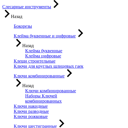
Слесарные инструменты
Назад
Бокорезы
Клейма буквенные и цифровые
Назад
Клейма буквенные
Клейма цифровые
Клещи строительные
Ключи для круглых шлицевых гаек
Ключи комбинированные
Назад
Ключи комбинированные
Наборы Ключей
комбинированных
Ключи накидные
Ключи разводные
Ключи рожковые
Ключи шестигранные