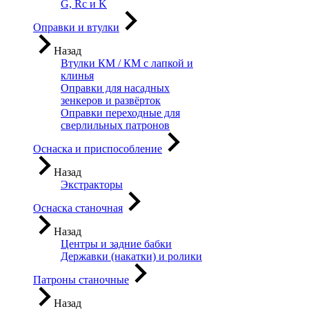
G, Rc и K
Оправки и втулки
Назад
Втулки КМ / КМ с лапкой и
клинья
Оправки для насадных
зенкеров и развёрток
Оправки переходные для
сверлильных патронов
Оснаска и приспособление
Назад
Экстракторы
Оснаска станочная
Назад
Центры и задние бабки
Державки (накатки) и ролики
Патроны станочные
Назад