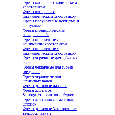
Фрезы концевые с коническим
хвостовиком
Фрезы концевые с
цилиндрическим хвостовиком
Фрезы полукруглые вогнутые и
выпуклые
Фрезы цилиндрические
насадные и к/х
Фрезы шпоночные с
коническим хвостовиком
Фрезы шпоночные с
цилиндрическим хвостовиком
Фрезы червячные для зубчатых
колес
Фрезы червячные для зубьев
звездочек
Фрезы червячные для
шлицевых валов
Фрезы дисковые пазовые
Фрезы для пазов
&quot;ласточкин хвост&quot;
Фрезы для пазов сегментных
шпонок
Фрезы дисковые 3-хсторонние
твердосплавные