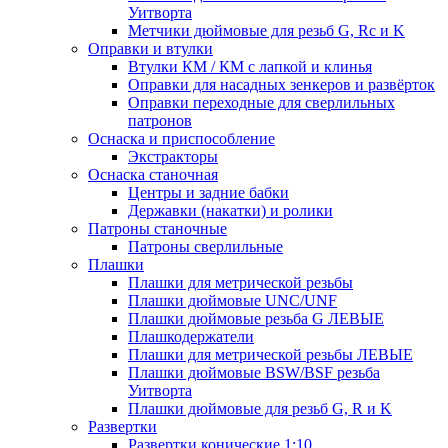
Уитворта
Метчики дюймовые для резьб G, Rc и K
Оправки и втулки
Втулки КМ / КМ с лапкой и клинья
Оправки для насадных зенкеров и развёрток
Оправки переходные для сверлильных
патронов
Оснаска и приспособление
Экстракторы
Оснаска станочная
Центры и задние бабки
Державки (накатки) и ролики
Патроны станочные
Патроны сверлильные
Плашки
Плашки для метрической резьбы
Плашки дюймовые UNC/UNF
Плашки дюймовые резьба G ЛЕВЫЕ
Плашкодержатели
Плашки для метрической резьбы ЛЕВЫЕ
Плашки дюймовые BSW/BSF резьба
Уитворта
Плашки дюймовые для резьб G, R и K
Развертки
Развертки конические 1:10