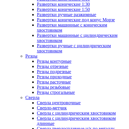
Развертки конические 1:30
Развертки конические 1:50
Развертки ручные разжимные
Развертки конические под конус Морзе
Развертки машинные с коническим
хвостовиком
Развертки машинные с цилиндрическим
хвостовиком
Развертки ручные с цилиндрическим
хвостовиком
Резцы
Резцы контурные
Резцы отрезные
Резцы подрезные
Резцы проходные
Резцы расточные
Резцы резьбовые
Резцы строгальные
Сверла
Сверла центровочные
Сверло-метчик
Сверла с цилиндрическим хвостовиком
Сверла с цилиндрическим хвостовиком
длинные
Сверла твердосплавные ц/х по металлу