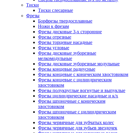
Тиски
Тиски слесарные
Фрезы
Борфрезы твердосплавные
Ножи к фрезам
Фрезы дисковые 3-х сторонние
Фрезы отрезные
Фрезы торцевые насадные
Фрезы угловые
Фрезы дисковые зуборезные
мелкомодульные
Фрезы дисковые зуборезные модульные
Фрезы концевые радиусные
Фрезы концевые с коническим хвостовиком
Фрезы концевые с цилиндрическим
хвостовиком
Фрезы полукруглые вогнутые и выпуклые
Фрезы цилиндрические насадные и к/х
Фрезы шпоночные с коническим
хвостовиком
Фрезы шпоночные с цилиндрическим
хвостовиком
Фрезы червячные для зубчатых колес
Фрезы червячные для зубьев звездочек