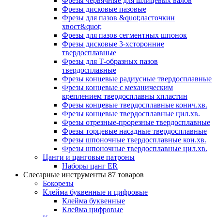
Фрезы червячные для шлицевых валов
Фрезы дисковые пазовые
Фрезы для пазов &quot;ласточкин
хвост&quot;
Фрезы для пазов сегментных шпонок
Фрезы дисковые 3-хсторонние
твердосплавные
Фрезы для Т-образных пазов
твердосплавные
Фрезы концевые радиусные твердосплавные
Фрезы концевые с механическим
креплением твердосплавны хпластин
Фрезы концевые твердосплавные конич.хв.
Фрезы концевые твердосплавные цил.хв.
Фрезы отрезные-прорезные твердосплавные
Фрезы торцевые насадные твердосплавные
Фрезы шпоночные твердосплавные кон.хв.
Фрезы шпоночные твердосплавные цил.хв.
Цанги и цанговые патроны
Наборы цанг ER
Слесарные инструменты
87 товаров
Бокорезы
Клейма буквенные и цифровые
Клейма буквенные
Клейма цифровые