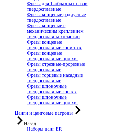
Фрезы для Т-образных пазов
твердосплавные
Фрезы концевые радиусные
твердосплавные
Фрезы концевые с
механическим креплением
твердосплавны хпластин
Фрезы концевые
твердосплавные конич.хв.
Фрезы концевые
твердосплавные цил.хв.
Фрезы отрезные-прорезные
твердосплавные
Фрезы торцевые насадные
твердосплавные
Фрезы шпоночные
твердосплавные кон.хв.
Фрезы шпоночные
твердосплавные цил.хв.
Цанги и цанговые патроны
Назад
Наборы цанг ER