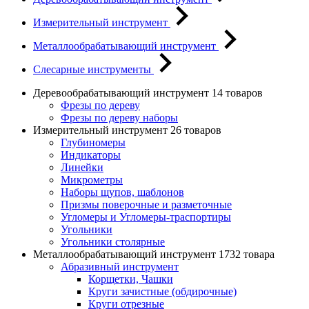
Измерительный инструмент
Металлообрабатывающий инструмент
Слесарные инструменты
Деревообрабатывающий инструмент
14 товаров
Фрезы по дереву
Фрезы по дереву наборы
Измерительный инструмент
26 товаров
Глубиномеры
Индикаторы
Линейки
Микрометры
Наборы щупов, шаблонов
Призмы поверочные и разметочные
Угломеры и Угломеры-траспортиры
Угольники
Угольники столярные
Металлообрабатывающий инструмент
1732 товара
Абразивный инструмент
Корщетки, Чашки
Круги зачистные (обдирочные)
Круги отрезные