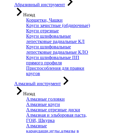
Абразивный инструмент
Назад
Корщетки, Чашки
Круги зачистные (обдирочные)
Круги отрезные
Круги шлифовальные
лепестковые радиальные КЛ
Круги шлифовальные
лепестковые радиальные КЛО
Круги шлифовальные ПП
прямого профиля
Приспособления для правки
кругов
Алмазный инструмент
Назад
Алмазные головки
Алмазные круги
Алмазные отрезные диски
Алмазная и эльборовая паста,
ГОИ, Шкурка
Алмазные
карандаши,иглы,алмазы в