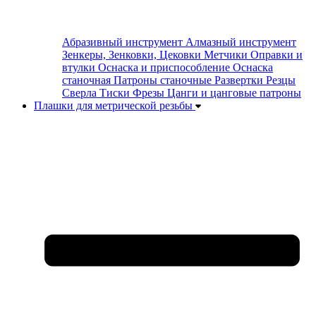
Абразивный инструмент
Алмазный инструмент
Зенкеры, Зенковки, Цековки
Метчики
Оправки и
втулки
Оснаска и приспособление
Оснаска
станочная
Патроны станочные
Развертки
Резцы
Сверла
Тиски
Фрезы
Цанги и цанговые патроны
Плашки для метрической резьбы