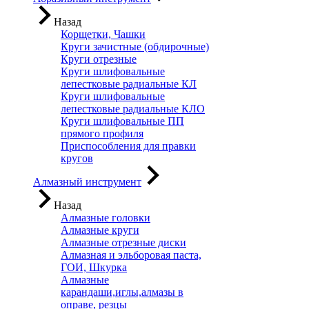
Назад
Корщетки, Чашки
Круги зачистные (обдирочные)
Круги отрезные
Круги шлифовальные
лепестковые радиальные КЛ
Круги шлифовальные
лепестковые радиальные КЛО
Круги шлифовальные ПП
прямого профиля
Приспособления для правки
кругов
Алмазный инструмент
Назад
Алмазные головки
Алмазные круги
Алмазные отрезные диски
Алмазная и эльборовая паста,
ГОИ, Шкурка
Алмазные
карандаши,иглы,алмазы в
оправе, резцы