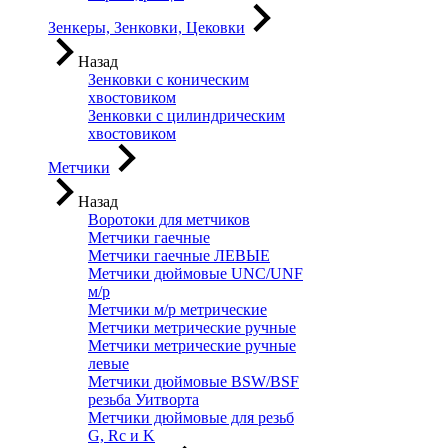
Зенкеры, Зенковки, Цековки
Назад
Зенковки с коническим
хвостовиком
Зенковки с цилиндрическим
хвостовиком
Метчики
Назад
Воротоки для метчиков
Метчики гаечные
Метчики гаечные ЛЕВЫЕ
Метчики дюймовые UNC/UNF
м/р
Метчики м/р метрические
Метчики метрические ручные
Метчики метрические ручные
левые
Метчики дюймовые BSW/BSF
резьба Уитворта
Метчики дюймовые для резьб
G, Rc и K