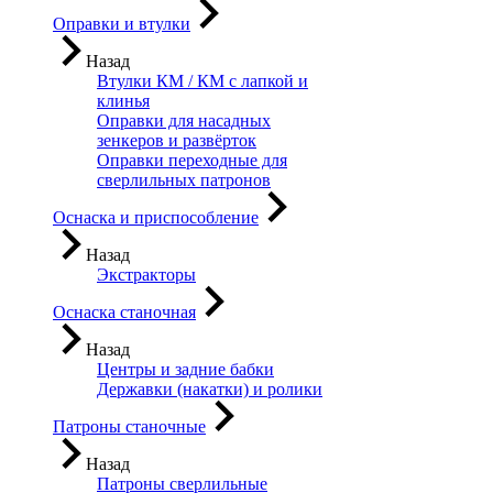
Оправки и втулки
Назад
Втулки КМ / КМ с лапкой и
клинья
Оправки для насадных
зенкеров и развёрток
Оправки переходные для
сверлильных патронов
Оснаска и приспособление
Назад
Экстракторы
Оснаска станочная
Назад
Центры и задние бабки
Державки (накатки) и ролики
Патроны станочные
Назад
Патроны сверлильные