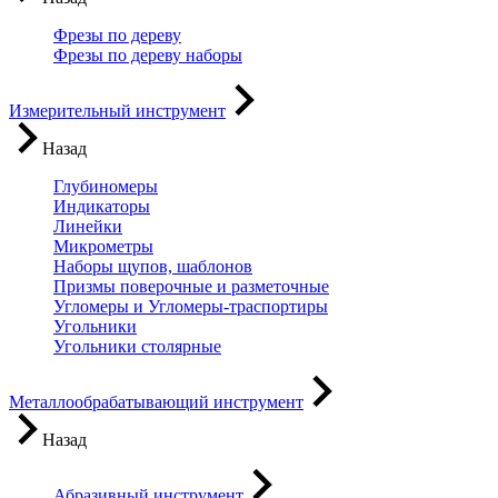
Фрезы по дереву
Фрезы по дереву наборы
Измерительный инструмент
Назад
Глубиномеры
Индикаторы
Линейки
Микрометры
Наборы щупов, шаблонов
Призмы поверочные и разметочные
Угломеры и Угломеры-траспортиры
Угольники
Угольники столярные
Металлообрабатывающий инструмент
Назад
Абразивный инструмент