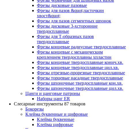
Фрезы червячные для шлицевых валов
Фрезы дисковые пазовые
Фрезы для пазов &quot;ласточкин
хвост&quot;
Фрезы для пазов сегментных шпонок
Фрезы дисковые 3-хсторонние
твердосплавные
Фрезы для Т-образных пазов
твердосплавные
Фрезы концевые радиусные твердосплавные
Фрезы концевые с механическим
креплением твердосплавны хпластин
Фрезы концевые твердосплавные конич.хв.
Фрезы концевые твердосплавные цил.хв.
Фрезы отрезные-прорезные твердосплавные
Фрезы торцевые насадные твердосплавные
Фрезы шпоночные твердосплавные кон.хв.
Фрезы шпоночные твердосплавные цил.хв.
Цанги и цанговые патроны
Наборы цанг ER
Слесарные инструменты
87 товаров
Бокорезы
Клейма буквенные и цифровые
Клейма буквенные
Клейма цифровые