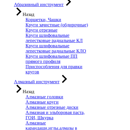
Абразивный инструмент
Назад
Корщетки, Чашки
Круги зачистные (обдирочные)
Круги отрезные
Круги шлифовальные
лепестковые радиальные КЛ
Круги шлифовальные
лепестковые радиальные КЛО
Круги шлифовальные ПП
прямого профиля
Приспособления для правки
кругов
Алмазный инструмент
Назад
Алмазные головки
Алмазные круги
Алмазные отрезные диски
Алмазная и эльборовая паста,
ГОИ, Шкурка
Алмазные
карандаши,иглы,алмазы в