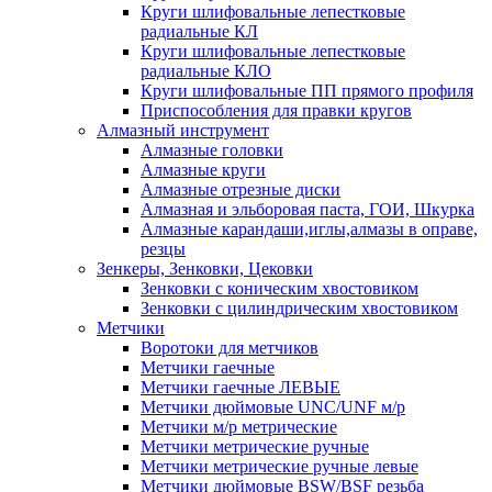
Круги шлифовальные лепестковые
радиальные КЛ
Круги шлифовальные лепестковые
радиальные КЛО
Круги шлифовальные ПП прямого профиля
Приспособления для правки кругов
Алмазный инструмент
Алмазные головки
Алмазные круги
Алмазные отрезные диски
Алмазная и эльборовая паста, ГОИ, Шкурка
Алмазные карандаши,иглы,алмазы в оправе,
резцы
Зенкеры, Зенковки, Цековки
Зенковки с коническим хвостовиком
Зенковки с цилиндрическим хвостовиком
Метчики
Воротоки для метчиков
Метчики гаечные
Метчики гаечные ЛЕВЫЕ
Метчики дюймовые UNC/UNF м/р
Метчики м/р метрические
Метчики метрические ручные
Метчики метрические ручные левые
Метчики дюймовые BSW/BSF резьба