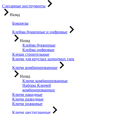
Слесарные инструменты
Назад
Бокорезы
Клейма буквенные и цифровые
Назад
Клейма буквенные
Клейма цифровые
Клещи строительные
Ключи для круглых шлицевых гаек
Ключи комбинированные
Назад
Ключи комбинированные
Наборы Ключей
комбинированных
Ключи накидные
Ключи разводные
Ключи рожковые
Ключи шестигранные