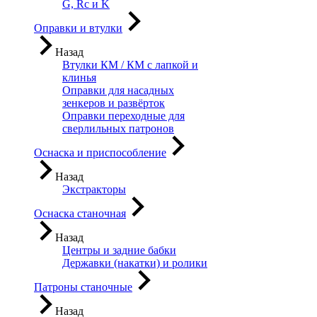
G, Rc и K
Оправки и втулки
Назад
Втулки КМ / КМ с лапкой и
клинья
Оправки для насадных
зенкеров и развёрток
Оправки переходные для
сверлильных патронов
Оснаска и приспособление
Назад
Экстракторы
Оснаска станочная
Назад
Центры и задние бабки
Державки (накатки) и ролики
Патроны станочные
Назад