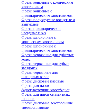
Фрезы концевые с коническим
хвостовиком
Фрезы концевые с
цилиндрическим хвостовиком
Фрезы полукруглые вогнутые и
выпуклые
Фрезы цилиндрические
насадные и к/х
Фрезы шпоночные с
коническим хвостовиком
Фрезы шпоночные с
цилиндрическим хвостовиком
Фрезы червячные для зубчатых
колес
Фрезы червячные для зубьев
звездочек
Фрезы червячные для
шлицевых валов
Фрезы дисковые пазовые
Фрезы для пазов
&quot;ласточкин хвост&quot;
Фрезы для пазов сегментных
шпонок
Фрезы дисковые 3-хсторонние
твердосплавные