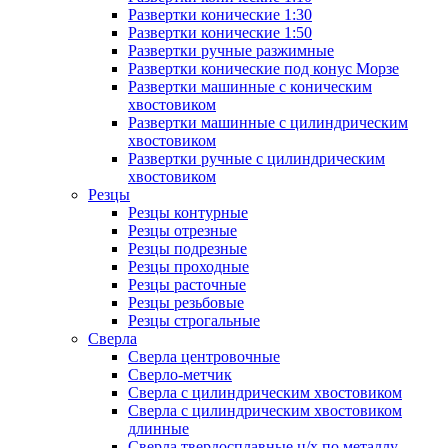
Развертки конические 1:30
Развертки конические 1:50
Развертки ручные разжимные
Развертки конические под конус Морзе
Развертки машинные с коническим
хвостовиком
Развертки машинные с цилиндрическим
хвостовиком
Развертки ручные с цилиндрическим
хвостовиком
Резцы
Резцы контурные
Резцы отрезные
Резцы подрезные
Резцы проходные
Резцы расточные
Резцы резьбовые
Резцы строгальные
Сверла
Сверла центровочные
Сверло-метчик
Сверла с цилиндрическим хвостовиком
Сверла с цилиндрическим хвостовиком
длинные
Сверла твердосплавные ц/х по металлу