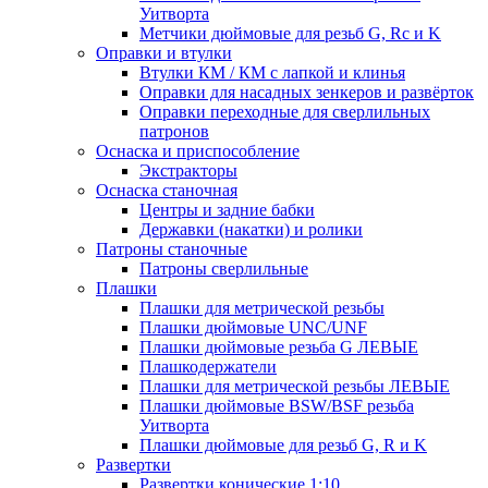
Уитворта
Метчики дюймовые для резьб G, Rc и K
Оправки и втулки
Втулки КМ / КМ с лапкой и клинья
Оправки для насадных зенкеров и развёрток
Оправки переходные для сверлильных
патронов
Оснаска и приспособление
Экстракторы
Оснаска станочная
Центры и задние бабки
Державки (накатки) и ролики
Патроны станочные
Патроны сверлильные
Плашки
Плашки для метрической резьбы
Плашки дюймовые UNC/UNF
Плашки дюймовые резьба G ЛЕВЫЕ
Плашкодержатели
Плашки для метрической резьбы ЛЕВЫЕ
Плашки дюймовые BSW/BSF резьба
Уитворта
Плашки дюймовые для резьб G, R и K
Развертки
Развертки конические 1:10