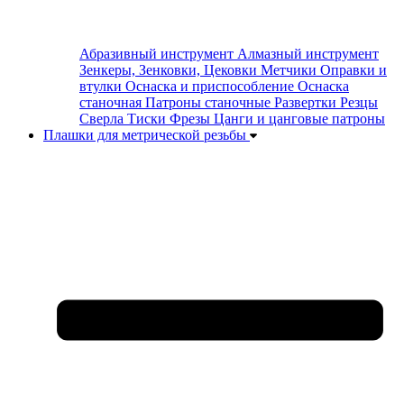
Абразивный инструмент
Алмазный инструмент
Зенкеры, Зенковки, Цековки
Метчики
Оправки и
втулки
Оснаска и приспособление
Оснаска
станочная
Патроны станочные
Развертки
Резцы
Сверла
Тиски
Фрезы
Цанги и цанговые патроны
Плашки для метрической резьбы