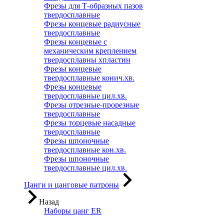
Фрезы для Т-образных пазов
твердосплавные
Фрезы концевые радиусные
твердосплавные
Фрезы концевые с
механическим креплением
твердосплавны хпластин
Фрезы концевые
твердосплавные конич.хв.
Фрезы концевые
твердосплавные цил.хв.
Фрезы отрезные-прорезные
твердосплавные
Фрезы торцевые насадные
твердосплавные
Фрезы шпоночные
твердосплавные кон.хв.
Фрезы шпоночные
твердосплавные цил.хв.
Цанги и цанговые патроны
Назад
Наборы цанг ER