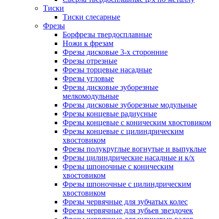
Тиски
Тиски слесарные
Фрезы
Борфрезы твердосплавные
Ножи к фрезам
Фрезы дисковые 3-х сторонние
Фрезы отрезные
Фрезы торцевые насадные
Фрезы угловые
Фрезы дисковые зуборезные
мелкомодульные
Фрезы дисковые зуборезные модульные
Фрезы концевые радиусные
Фрезы концевые с коническим хвостовиком
Фрезы концевые с цилиндрическим
хвостовиком
Фрезы полукруглые вогнутые и выпуклые
Фрезы цилиндрические насадные и к/х
Фрезы шпоночные с коническим
хвостовиком
Фрезы шпоночные с цилиндрическим
хвостовиком
Фрезы червячные для зубчатых колес
Фрезы червячные для зубьев звездочек