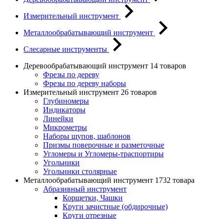
Измерительный инструмент
Металлообрабатывающий инструмент
Слесарные инструменты
Деревообрабатывающий инструмент
14 товаров
Фрезы по дереву
Фрезы по дереву наборы
Измерительный инструмент
26 товаров
Глубиномеры
Индикаторы
Линейки
Микрометры
Наборы щупов, шаблонов
Призмы поверочные и разметочные
Угломеры и Угломеры-траспортиры
Угольники
Угольники столярные
Металлообрабатывающий инструмент
1732 товара
Абразивный инструмент
Корщетки, Чашки
Круги зачистные (обдирочные)
Круги отрезные