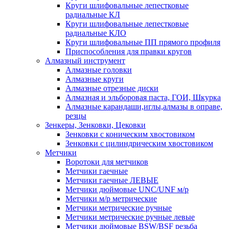
Круги шлифовальные лепестковые
радиальные КЛ
Круги шлифовальные лепестковые
радиальные КЛО
Круги шлифовальные ПП прямого профиля
Приспособления для правки кругов
Алмазный инструмент
Алмазные головки
Алмазные круги
Алмазные отрезные диски
Алмазная и эльборовая паста, ГОИ, Шкурка
Алмазные карандаши,иглы,алмазы в оправе,
резцы
Зенкеры, Зенковки, Цековки
Зенковки с коническим хвостовиком
Зенковки с цилиндрическим хвостовиком
Метчики
Воротоки для метчиков
Метчики гаечные
Метчики гаечные ЛЕВЫЕ
Метчики дюймовые UNC/UNF м/р
Метчики м/р метрические
Метчики метрические ручные
Метчики метрические ручные левые
Метчики дюймовые BSW/BSF резьба