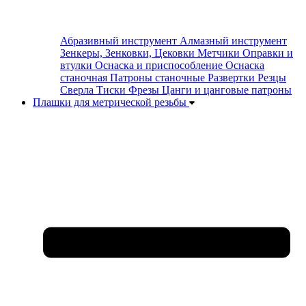
Абразивный инструмент
Алмазный инструмент
Зенкеры, Зенковки, Цековки
Метчики
Оправки и
втулки
Оснаска и приспособление
Оснаска
станочная
Патроны станочные
Развертки
Резцы
Сверла
Тиски
Фрезы
Цанги и цанговые патроны
Плашки для метрической резьбы