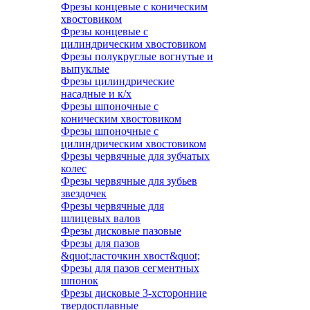
Фрезы концевые с коническим
хвостовиком
Фрезы концевые с
цилиндрическим хвостовиком
Фрезы полукруглые вогнутые и
выпуклые
Фрезы цилиндрические
насадные и к/х
Фрезы шпоночные с
коническим хвостовиком
Фрезы шпоночные с
цилиндрическим хвостовиком
Фрезы червячные для зубчатых
колес
Фрезы червячные для зубьев
звездочек
Фрезы червячные для
шлицевых валов
Фрезы дисковые пазовые
Фрезы для пазов
&quot;ласточкин хвост&quot;
Фрезы для пазов сегментных
шпонок
Фрезы дисковые 3-хсторонние
твердосплавные