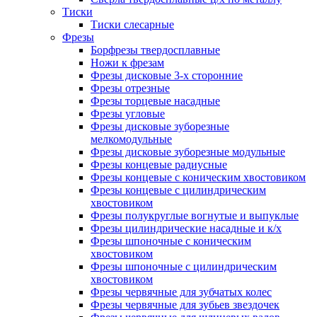
Тиски
Тиски слесарные
Фрезы
Борфрезы твердосплавные
Ножи к фрезам
Фрезы дисковые 3-х сторонние
Фрезы отрезные
Фрезы торцевые насадные
Фрезы угловые
Фрезы дисковые зуборезные
мелкомодульные
Фрезы дисковые зуборезные модульные
Фрезы концевые радиусные
Фрезы концевые с коническим хвостовиком
Фрезы концевые с цилиндрическим
хвостовиком
Фрезы полукруглые вогнутые и выпуклые
Фрезы цилиндрические насадные и к/х
Фрезы шпоночные с коническим
хвостовиком
Фрезы шпоночные с цилиндрическим
хвостовиком
Фрезы червячные для зубчатых колес
Фрезы червячные для зубьев звездочек