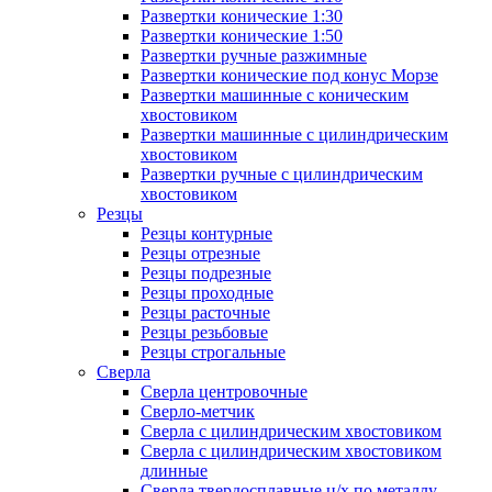
Развертки конические 1:30
Развертки конические 1:50
Развертки ручные разжимные
Развертки конические под конус Морзе
Развертки машинные с коническим
хвостовиком
Развертки машинные с цилиндрическим
хвостовиком
Развертки ручные с цилиндрическим
хвостовиком
Резцы
Резцы контурные
Резцы отрезные
Резцы подрезные
Резцы проходные
Резцы расточные
Резцы резьбовые
Резцы строгальные
Сверла
Сверла центровочные
Сверло-метчик
Сверла с цилиндрическим хвостовиком
Сверла с цилиндрическим хвостовиком
длинные
Сверла твердосплавные ц/х по металлу