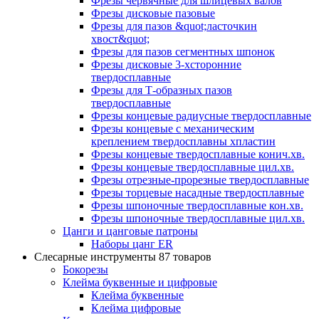
Фрезы червячные для шлицевых валов
Фрезы дисковые пазовые
Фрезы для пазов &quot;ласточкин
хвост&quot;
Фрезы для пазов сегментных шпонок
Фрезы дисковые 3-хсторонние
твердосплавные
Фрезы для Т-образных пазов
твердосплавные
Фрезы концевые радиусные твердосплавные
Фрезы концевые с механическим
креплением твердосплавны хпластин
Фрезы концевые твердосплавные конич.хв.
Фрезы концевые твердосплавные цил.хв.
Фрезы отрезные-прорезные твердосплавные
Фрезы торцевые насадные твердосплавные
Фрезы шпоночные твердосплавные кон.хв.
Фрезы шпоночные твердосплавные цил.хв.
Цанги и цанговые патроны
Наборы цанг ER
Слесарные инструменты
87 товаров
Бокорезы
Клейма буквенные и цифровые
Клейма буквенные
Клейма цифровые