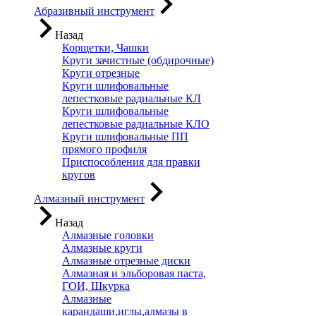
Абразивный инструмент
Назад
Корщетки, Чашки
Круги зачистные (обдирочные)
Круги отрезные
Круги шлифовальные
лепестковые радиальные КЛ
Круги шлифовальные
лепестковые радиальные КЛО
Круги шлифовальные ПП
прямого профиля
Приспособления для правки
кругов
Алмазный инструмент
Назад
Алмазные головки
Алмазные круги
Алмазные отрезные диски
Алмазная и эльборовая паста,
ГОИ, Шкурка
Алмазные
карандаши,иглы,алмазы в