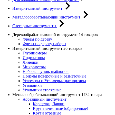
Измерительный инструмент
Металлообрабатывающий инструмент
Слесарные инструменты
Деревообрабатывающий инструмент
14 товаров
Фрезы по дереву
Фрезы по дереву наборы
Измерительный инструмент
26 товаров
Глубиномеры
Индикаторы
Линейки
Микрометры
Наборы щупов, шаблонов
Призмы поверочные и разметочные
Угломеры и Угломеры-траспортиры
Угольники
Угольники столярные
Металлообрабатывающий инструмент
1732 товара
Абразивный инструмент
Корщетки, Чашки
Круги зачистные (обдирочные)
Круги отрезные