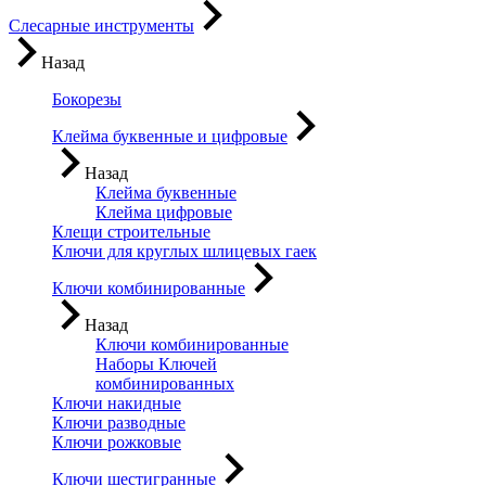
Слесарные инструменты
Назад
Бокорезы
Клейма буквенные и цифровые
Назад
Клейма буквенные
Клейма цифровые
Клещи строительные
Ключи для круглых шлицевых гаек
Ключи комбинированные
Назад
Ключи комбинированные
Наборы Ключей
комбинированных
Ключи накидные
Ключи разводные
Ключи рожковые
Ключи шестигранные