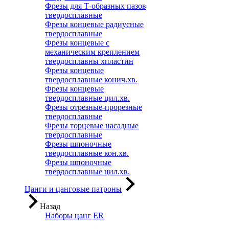
Фрезы для Т-образных пазов
твердосплавные
Фрезы концевые радиусные
твердосплавные
Фрезы концевые с
механическим креплением
твердосплавны хпластин
Фрезы концевые
твердосплавные конич.хв.
Фрезы концевые
твердосплавные цил.хв.
Фрезы отрезные-прорезные
твердосплавные
Фрезы торцевые насадные
твердосплавные
Фрезы шпоночные
твердосплавные кон.хв.
Фрезы шпоночные
твердосплавные цил.хв.
Цанги и цанговые патроны
Назад
Наборы цанг ER