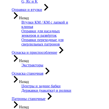
G, Rc и K
Оправки и втулки
Назад
Втулки КМ / КМ с лапкой и
клинья
Оправки для насадных
зенкеров и развёрток
Оправки переходные для
сверлильных патронов
Оснаска и приспособление
Назад
Экстракторы
Оснаска станочная
Назад
Центры и задние бабки
Державки (накатки) и ролики
Патроны станочные
Назад