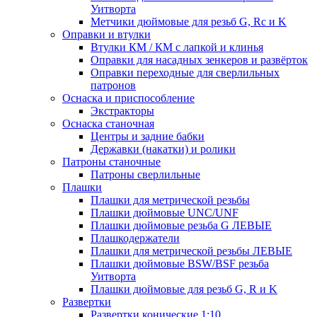
Уитворта
Метчики дюймовые для резьб G, Rc и K
Оправки и втулки
Втулки КМ / КМ с лапкой и клинья
Оправки для насадных зенкеров и развёрток
Оправки переходные для сверлильных
патронов
Оснаска и приспособление
Экстракторы
Оснаска станочная
Центры и задние бабки
Державки (накатки) и ролики
Патроны станочные
Патроны сверлильные
Плашки
Плашки для метрической резьбы
Плашки дюймовые UNC/UNF
Плашки дюймовые резьба G ЛЕВЫЕ
Плашкодержатели
Плашки для метрической резьбы ЛЕВЫЕ
Плашки дюймовые BSW/BSF резьба
Уитворта
Плашки дюймовые для резьб G, R и K
Развертки
Развертки конические 1:10