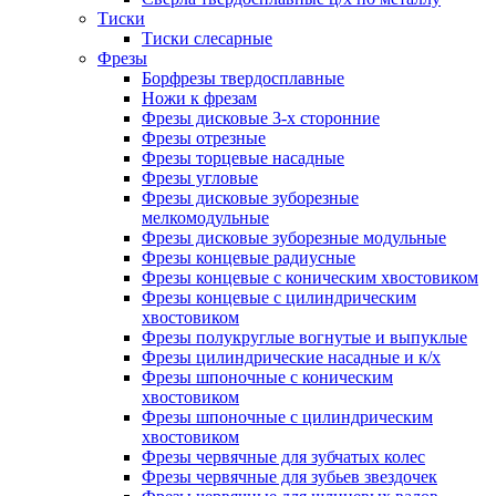
Тиски
Тиски слесарные
Фрезы
Борфрезы твердосплавные
Ножи к фрезам
Фрезы дисковые 3-х сторонние
Фрезы отрезные
Фрезы торцевые насадные
Фрезы угловые
Фрезы дисковые зуборезные
мелкомодульные
Фрезы дисковые зуборезные модульные
Фрезы концевые радиусные
Фрезы концевые с коническим хвостовиком
Фрезы концевые с цилиндрическим
хвостовиком
Фрезы полукруглые вогнутые и выпуклые
Фрезы цилиндрические насадные и к/х
Фрезы шпоночные с коническим
хвостовиком
Фрезы шпоночные с цилиндрическим
хвостовиком
Фрезы червячные для зубчатых колес
Фрезы червячные для зубьев звездочек