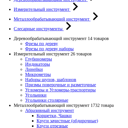
Измерительный инструмент
Металлообрабатывающий инструмент
Слесарные инструменты
Деревообрабатывающий инструмент
14 товаров
Фрезы по дереву
Фрезы по дереву наборы
Измерительный инструмент
26 товаров
Глубиномеры
Индикаторы
Линейки
Микрометры
Наборы щупов, шаблонов
Призмы поверочные и разметочные
Угломеры и Угломеры-траспортиры
Угольники
Угольники столярные
Металлообрабатывающий инструмент
1732 товара
Абразивный инструмент
Корщетки, Чашки
Круги зачистные (обдирочные)
Круги отрезные