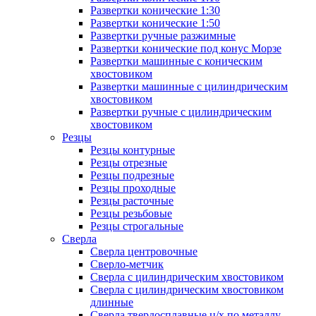
Развертки конические 1:30
Развертки конические 1:50
Развертки ручные разжимные
Развертки конические под конус Морзе
Развертки машинные с коническим
хвостовиком
Развертки машинные с цилиндрическим
хвостовиком
Развертки ручные с цилиндрическим
хвостовиком
Резцы
Резцы контурные
Резцы отрезные
Резцы подрезные
Резцы проходные
Резцы расточные
Резцы резьбовые
Резцы строгальные
Сверла
Сверла центровочные
Сверло-метчик
Сверла с цилиндрическим хвостовиком
Сверла с цилиндрическим хвостовиком
длинные
Сверла твердосплавные ц/х по металлу