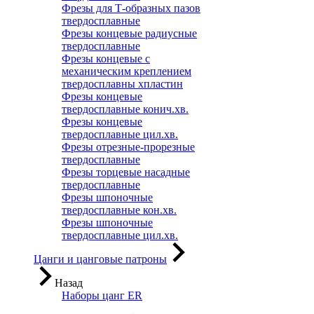
Фрезы для Т-образных пазов
твердосплавные
Фрезы концевые радиусные
твердосплавные
Фрезы концевые с
механическим креплением
твердосплавны хпластин
Фрезы концевые
твердосплавные конич.хв.
Фрезы концевые
твердосплавные цил.хв.
Фрезы отрезные-прорезные
твердосплавные
Фрезы торцевые насадные
твердосплавные
Фрезы шпоночные
твердосплавные кон.хв.
Фрезы шпоночные
твердосплавные цил.хв.
Цанги и цанговые патроны
Назад
Наборы цанг ER