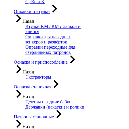
G, Rc и K
Оправки и втулки
Назад
Втулки КМ / КМ с лапкой и
клинья
Оправки для насадных
зенкеров и развёрток
Оправки переходные для
сверлильных патронов
Оснаска и приспособление
Назад
Экстракторы
Оснаска станочная
Назад
Центры и задние бабки
Державки (накатки) и ролики
Патроны станочные
Назад