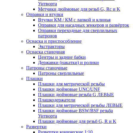
Уитворта
Метчики дюймовые для резьб G, Rc и K
Оправки и втулки
Втулки КМ / КМ с лапкой и клинья
Оправки для насадных зенкеров и развёрток
Оправки переходные для сверлильных
патронов
Оснаска и приспособление
Экстракторы
Оснаска станочная
Центры и задние бабки
Державки (накатки) и ролики
Патроны станочные
Патроны сверлильные
Плашки
Плашки для метрической резьбы
Плашки дюймовые UNC/UNF
Плашки дюймовые резьба G ЛЕВЫЕ
Плашкодержатели
Плашки для метрической резьбы ЛЕВЫЕ
Плашки дюймовые BSW/BSF резьба
Уитворта
Плашки дюймовые для резьб G, R и K
Развертки
Развертки конические 1:10