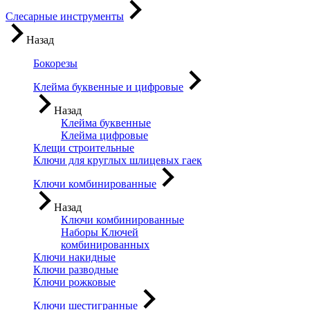
Слесарные инструменты
Назад
Бокорезы
Клейма буквенные и цифровые
Назад
Клейма буквенные
Клейма цифровые
Клещи строительные
Ключи для круглых шлицевых гаек
Ключи комбинированные
Назад
Ключи комбинированные
Наборы Ключей
комбинированных
Ключи накидные
Ключи разводные
Ключи рожковые
Ключи шестигранные