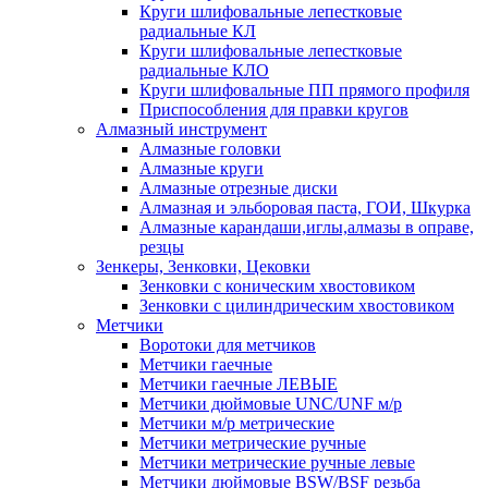
Круги шлифовальные лепестковые
радиальные КЛ
Круги шлифовальные лепестковые
радиальные КЛО
Круги шлифовальные ПП прямого профиля
Приспособления для правки кругов
Алмазный инструмент
Алмазные головки
Алмазные круги
Алмазные отрезные диски
Алмазная и эльборовая паста, ГОИ, Шкурка
Алмазные карандаши,иглы,алмазы в оправе,
резцы
Зенкеры, Зенковки, Цековки
Зенковки с коническим хвостовиком
Зенковки с цилиндрическим хвостовиком
Метчики
Воротоки для метчиков
Метчики гаечные
Метчики гаечные ЛЕВЫЕ
Метчики дюймовые UNC/UNF м/р
Метчики м/р метрические
Метчики метрические ручные
Метчики метрические ручные левые
Метчики дюймовые BSW/BSF резьба