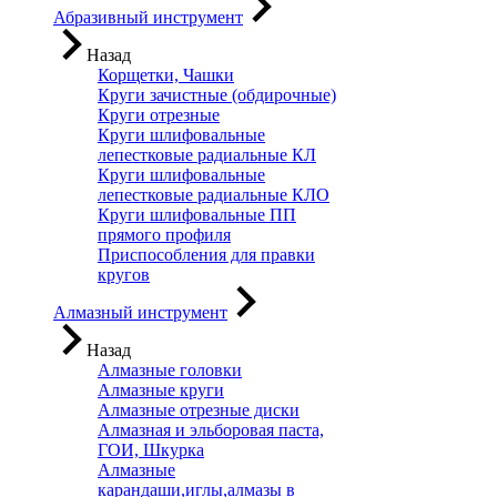
Абразивный инструмент
Назад
Корщетки, Чашки
Круги зачистные (обдирочные)
Круги отрезные
Круги шлифовальные
лепестковые радиальные КЛ
Круги шлифовальные
лепестковые радиальные КЛО
Круги шлифовальные ПП
прямого профиля
Приспособления для правки
кругов
Алмазный инструмент
Назад
Алмазные головки
Алмазные круги
Алмазные отрезные диски
Алмазная и эльборовая паста,
ГОИ, Шкурка
Алмазные
карандаши,иглы,алмазы в