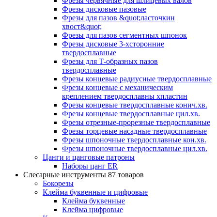
Фрезы червячные для шлицевых валов
Фрезы дисковые пазовые
Фрезы для пазов &quot;ласточкин
хвост&quot;
Фрезы для пазов сегментных шпонок
Фрезы дисковые 3-хсторонние
твердосплавные
Фрезы для Т-образных пазов
твердосплавные
Фрезы концевые радиусные твердосплавные
Фрезы концевые с механическим
креплением твердосплавны хпластин
Фрезы концевые твердосплавные конич.хв.
Фрезы концевые твердосплавные цил.хв.
Фрезы отрезные-прорезные твердосплавные
Фрезы торцевые насадные твердосплавные
Фрезы шпоночные твердосплавные кон.хв.
Фрезы шпоночные твердосплавные цил.хв.
Цанги и цанговые патроны
Наборы цанг ER
Слесарные инструменты
87 товаров
Бокорезы
Клейма буквенные и цифровые
Клейма буквенные
Клейма цифровые