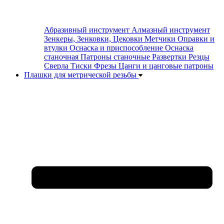
Абразивный инструмент
Алмазный инструмент
Зенкеры, Зенковки, Цековки
Метчики
Оправки и
втулки
Оснаска и приспособление
Оснаска
станочная
Патроны станочные
Развертки
Резцы
Сверла
Тиски
Фрезы
Цанги и цанговые патроны
Плашки для метрической резьбы