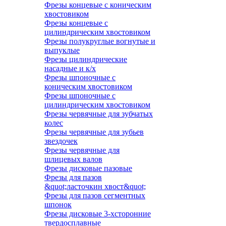
Фрезы концевые с коническим
хвостовиком
Фрезы концевые с
цилиндрическим хвостовиком
Фрезы полукруглые вогнутые и
выпуклые
Фрезы цилиндрические
насадные и к/х
Фрезы шпоночные с
коническим хвостовиком
Фрезы шпоночные с
цилиндрическим хвостовиком
Фрезы червячные для зубчатых
колес
Фрезы червячные для зубьев
звездочек
Фрезы червячные для
шлицевых валов
Фрезы дисковые пазовые
Фрезы для пазов
&quot;ласточкин хвост&quot;
Фрезы для пазов сегментных
шпонок
Фрезы дисковые 3-хсторонние
твердосплавные