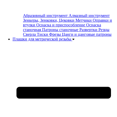
Абразивный инструмент
Алмазный инструмент
Зенкеры, Зенковки, Цековки
Метчики
Оправки и
втулки
Оснаска и приспособление
Оснаска
станочная
Патроны станочные
Развертки
Резцы
Сверла
Тиски
Фрезы
Цанги и цанговые патроны
Плашки для метрической резьбы