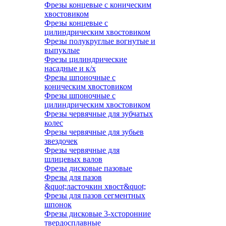
Фрезы концевые с коническим
хвостовиком
Фрезы концевые с
цилиндрическим хвостовиком
Фрезы полукруглые вогнутые и
выпуклые
Фрезы цилиндрические
насадные и к/х
Фрезы шпоночные с
коническим хвостовиком
Фрезы шпоночные с
цилиндрическим хвостовиком
Фрезы червячные для зубчатых
колес
Фрезы червячные для зубьев
звездочек
Фрезы червячные для
шлицевых валов
Фрезы дисковые пазовые
Фрезы для пазов
&quot;ласточкин хвост&quot;
Фрезы для пазов сегментных
шпонок
Фрезы дисковые 3-хсторонние
твердосплавные