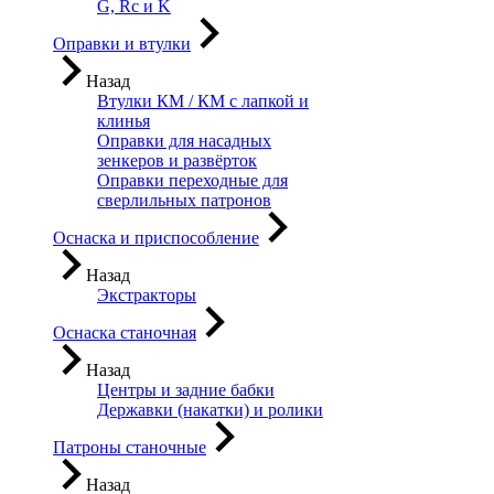
G, Rc и K
Оправки и втулки
Назад
Втулки КМ / КМ с лапкой и
клинья
Оправки для насадных
зенкеров и развёрток
Оправки переходные для
сверлильных патронов
Оснаска и приспособление
Назад
Экстракторы
Оснаска станочная
Назад
Центры и задние бабки
Державки (накатки) и ролики
Патроны станочные
Назад