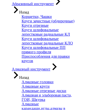
Абразивный инструмент
Назад
Корщетки, Чашки
Круги зачистные (обдирочные)
Круги отрезные
Круги шлифовальные
лепестковые радиальные КЛ
Круги шлифовальные
лепестковые радиальные КЛО
Круги шлифовальные ПП
прямого профиля
Приспособления для правки
кругов
Алмазный инструмент
Назад
Алмазные головки
Алмазные круги
Алмазные отрезные диски
Алмазная и эльборовая паста,
ГОИ, Шкурка
Алмазные
карандаши,иглы,алмазы в