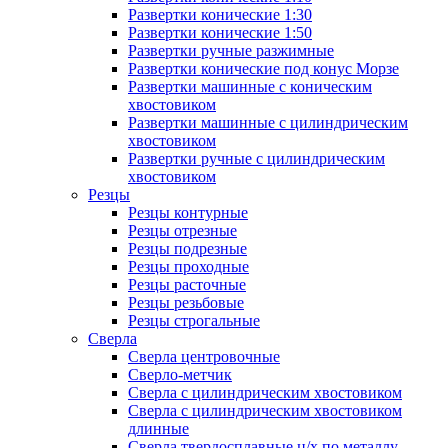
Развертки конические 1:30
Развертки конические 1:50
Развертки ручные разжимные
Развертки конические под конус Морзе
Развертки машинные с коническим
хвостовиком
Развертки машинные с цилиндрическим
хвостовиком
Развертки ручные с цилиндрическим
хвостовиком
Резцы
Резцы контурные
Резцы отрезные
Резцы подрезные
Резцы проходные
Резцы расточные
Резцы резьбовые
Резцы строгальные
Сверла
Сверла центровочные
Сверло-метчик
Сверла с цилиндрическим хвостовиком
Сверла с цилиндрическим хвостовиком
длинные
Сверла твердосплавные ц/х по металлу