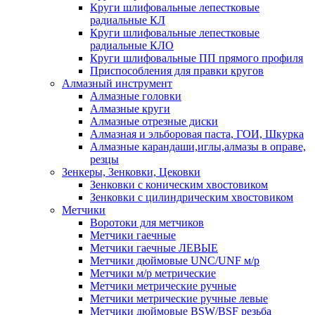
Круги шлифовальные лепестковые
радиальные КЛ
Круги шлифовальные лепестковые
радиальные КЛО
Круги шлифовальные ПП прямого профиля
Приспособления для правки кругов
Алмазный инструмент
Алмазные головки
Алмазные круги
Алмазные отрезные диски
Алмазная и эльборовая паста, ГОИ, Шкурка
Алмазные карандаши,иглы,алмазы в оправе,
резцы
Зенкеры, Зенковки, Цековки
Зенковки с коническим хвостовиком
Зенковки с цилиндрическим хвостовиком
Метчики
Воротоки для метчиков
Метчики гаечные
Метчики гаечные ЛЕВЫЕ
Метчики дюймовые UNC/UNF м/р
Метчики м/р метрические
Метчики метрические ручные
Метчики метрические ручные левые
Метчики дюймовые BSW/BSF резьба