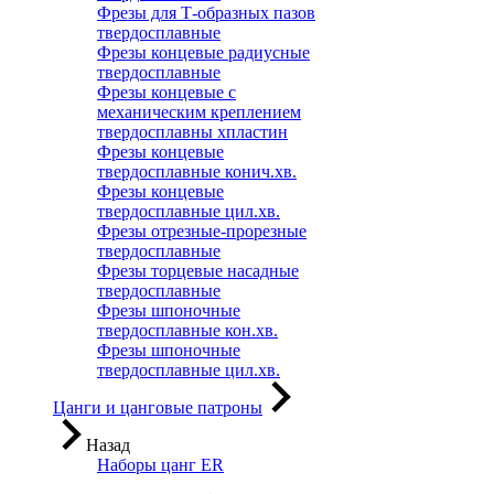
Фрезы для Т-образных пазов
твердосплавные
Фрезы концевые радиусные
твердосплавные
Фрезы концевые с
механическим креплением
твердосплавны хпластин
Фрезы концевые
твердосплавные конич.хв.
Фрезы концевые
твердосплавные цил.хв.
Фрезы отрезные-прорезные
твердосплавные
Фрезы торцевые насадные
твердосплавные
Фрезы шпоночные
твердосплавные кон.хв.
Фрезы шпоночные
твердосплавные цил.хв.
Цанги и цанговые патроны
Назад
Наборы цанг ER