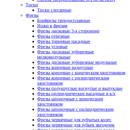
Тиски
Тиски слесарные
Фрезы
Борфрезы твердосплавные
Ножи к фрезам
Фрезы дисковые 3-х сторонние
Фрезы отрезные
Фрезы торцевые насадные
Фрезы угловые
Фрезы дисковые зуборезные
мелкомодульные
Фрезы дисковые зуборезные модульные
Фрезы концевые радиусные
Фрезы концевые с коническим хвостовиком
Фрезы концевые с цилиндрическим
хвостовиком
Фрезы полукруглые вогнутые и выпуклые
Фрезы цилиндрические насадные и к/х
Фрезы шпоночные с коническим
хвостовиком
Фрезы шпоночные с цилиндрическим
хвостовиком
Фрезы червячные для зубчатых колес
Фрезы червячные для зубьев звездочек