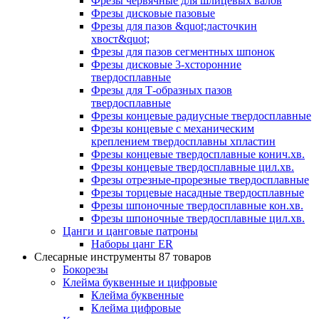
Фрезы червячные для шлицевых валов
Фрезы дисковые пазовые
Фрезы для пазов &quot;ласточкин
хвост&quot;
Фрезы для пазов сегментных шпонок
Фрезы дисковые 3-хсторонние
твердосплавные
Фрезы для Т-образных пазов
твердосплавные
Фрезы концевые радиусные твердосплавные
Фрезы концевые с механическим
креплением твердосплавны хпластин
Фрезы концевые твердосплавные конич.хв.
Фрезы концевые твердосплавные цил.хв.
Фрезы отрезные-прорезные твердосплавные
Фрезы торцевые насадные твердосплавные
Фрезы шпоночные твердосплавные кон.хв.
Фрезы шпоночные твердосплавные цил.хв.
Цанги и цанговые патроны
Наборы цанг ER
Слесарные инструменты
87 товаров
Бокорезы
Клейма буквенные и цифровые
Клейма буквенные
Клейма цифровые