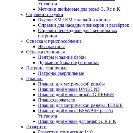
Уитворта
Метчики дюймовые для резьб G, Rc и K
Оправки и втулки
Втулки КМ / КМ с лапкой и клинья
Оправки для насадных зенкеров и развёрток
Оправки переходные для сверлильных
патронов
Оснаска и приспособление
Экстракторы
Оснаска станочная
Центры и задние бабки
Державки (накатки) и ролики
Патроны станочные
Патроны сверлильные
Плашки
Плашки для метрической резьбы
Плашки дюймовые UNC/UNF
Плашки дюймовые резьба G ЛЕВЫЕ
Плашкодержатели
Плашки для метрической резьбы ЛЕВЫЕ
Плашки дюймовые BSW/BSF резьба
Уитворта
Плашки дюймовые для резьб G, R и K
Развертки
Развертки конические 1:10