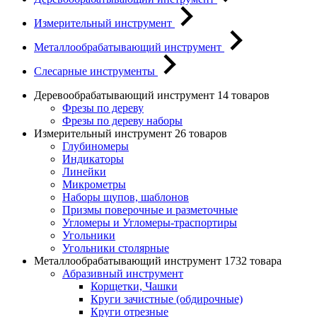
Измерительный инструмент
Металлообрабатывающий инструмент
Слесарные инструменты
Деревообрабатывающий инструмент
14 товаров
Фрезы по дереву
Фрезы по дереву наборы
Измерительный инструмент
26 товаров
Глубиномеры
Индикаторы
Линейки
Микрометры
Наборы щупов, шаблонов
Призмы поверочные и разметочные
Угломеры и Угломеры-траспортиры
Угольники
Угольники столярные
Металлообрабатывающий инструмент
1732 товара
Абразивный инструмент
Корщетки, Чашки
Круги зачистные (обдирочные)
Круги отрезные