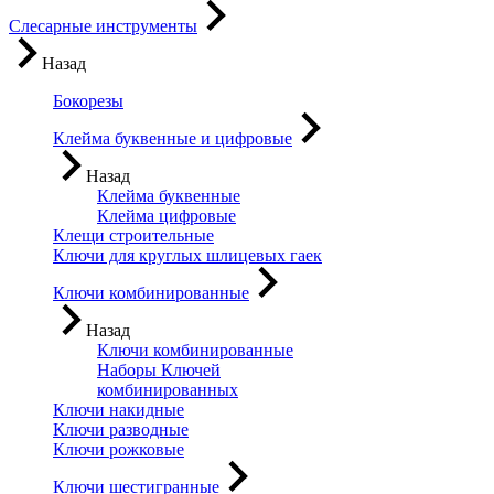
Слесарные инструменты
Назад
Бокорезы
Клейма буквенные и цифровые
Назад
Клейма буквенные
Клейма цифровые
Клещи строительные
Ключи для круглых шлицевых гаек
Ключи комбинированные
Назад
Ключи комбинированные
Наборы Ключей
комбинированных
Ключи накидные
Ключи разводные
Ключи рожковые
Ключи шестигранные