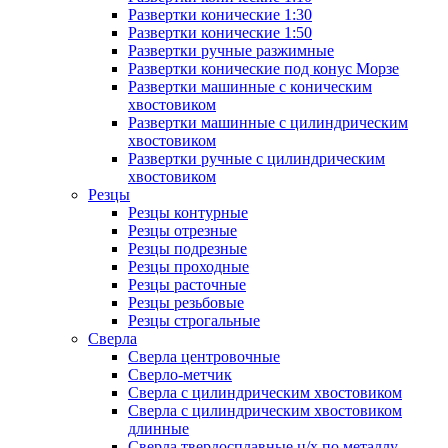
Развертки конические 1:30
Развертки конические 1:50
Развертки ручные разжимные
Развертки конические под конус Морзе
Развертки машинные с коническим
хвостовиком
Развертки машинные с цилиндрическим
хвостовиком
Развертки ручные с цилиндрическим
хвостовиком
Резцы
Резцы контурные
Резцы отрезные
Резцы подрезные
Резцы проходные
Резцы расточные
Резцы резьбовые
Резцы строгальные
Сверла
Сверла центровочные
Сверло-метчик
Сверла с цилиндрическим хвостовиком
Сверла с цилиндрическим хвостовиком
длинные
Сверла твердосплавные ц/х по металлу