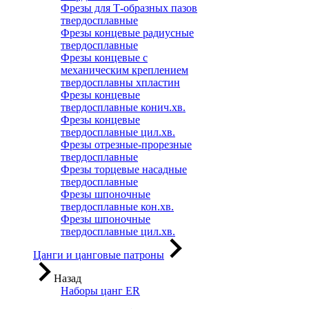
Фрезы для Т-образных пазов
твердосплавные
Фрезы концевые радиусные
твердосплавные
Фрезы концевые с
механическим креплением
твердосплавны хпластин
Фрезы концевые
твердосплавные конич.хв.
Фрезы концевые
твердосплавные цил.хв.
Фрезы отрезные-прорезные
твердосплавные
Фрезы торцевые насадные
твердосплавные
Фрезы шпоночные
твердосплавные кон.хв.
Фрезы шпоночные
твердосплавные цил.хв.
Цанги и цанговые патроны
Назад
Наборы цанг ER