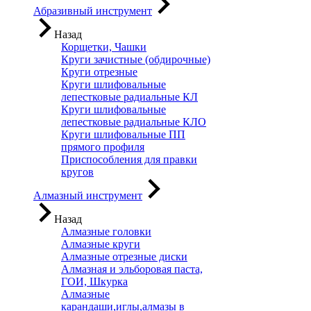
Абразивный инструмент
Назад
Корщетки, Чашки
Круги зачистные (обдирочные)
Круги отрезные
Круги шлифовальные
лепестковые радиальные КЛ
Круги шлифовальные
лепестковые радиальные КЛО
Круги шлифовальные ПП
прямого профиля
Приспособления для правки
кругов
Алмазный инструмент
Назад
Алмазные головки
Алмазные круги
Алмазные отрезные диски
Алмазная и эльборовая паста,
ГОИ, Шкурка
Алмазные
карандаши,иглы,алмазы в