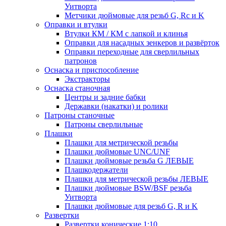
Уитворта
Метчики дюймовые для резьб G, Rc и K
Оправки и втулки
Втулки КМ / КМ с лапкой и клинья
Оправки для насадных зенкеров и развёрток
Оправки переходные для сверлильных
патронов
Оснаска и приспособление
Экстракторы
Оснаска станочная
Центры и задние бабки
Державки (накатки) и ролики
Патроны станочные
Патроны сверлильные
Плашки
Плашки для метрической резьбы
Плашки дюймовые UNC/UNF
Плашки дюймовые резьба G ЛЕВЫЕ
Плашкодержатели
Плашки для метрической резьбы ЛЕВЫЕ
Плашки дюймовые BSW/BSF резьба
Уитворта
Плашки дюймовые для резьб G, R и K
Развертки
Развертки конические 1:10