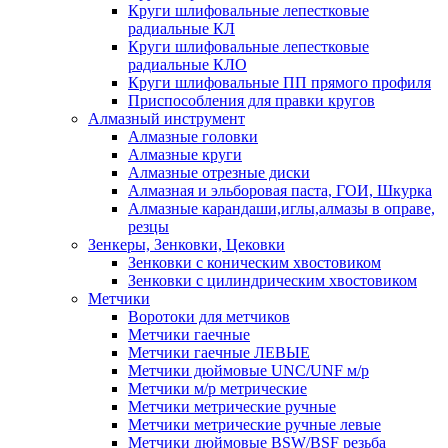
Круги шлифовальные лепестковые
радиальные КЛ
Круги шлифовальные лепестковые
радиальные КЛО
Круги шлифовальные ПП прямого профиля
Приспособления для правки кругов
Алмазный инструмент
Алмазные головки
Алмазные круги
Алмазные отрезные диски
Алмазная и эльборовая паста, ГОИ, Шкурка
Алмазные карандаши,иглы,алмазы в оправе,
резцы
Зенкеры, Зенковки, Цековки
Зенковки с коническим хвостовиком
Зенковки с цилиндрическим хвостовиком
Метчики
Воротоки для метчиков
Метчики гаечные
Метчики гаечные ЛЕВЫЕ
Метчики дюймовые UNC/UNF м/р
Метчики м/р метрические
Метчики метрические ручные
Метчики метрические ручные левые
Метчики дюймовые BSW/BSF резьба