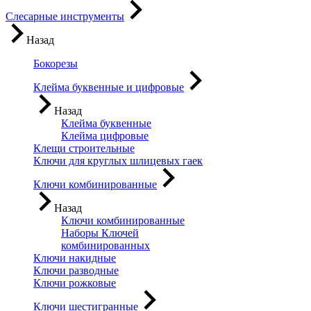
Слесарные инструменты
Назад
Бокорезы
Клейма буквенные и цифровые
Назад
Клейма буквенные
Клейма цифровые
Клещи строительные
Ключи для круглых шлицевых гаек
Ключи комбинированные
Назад
Ключи комбинированные
Наборы Ключей
комбинированных
Ключи накидные
Ключи разводные
Ключи рожковые
Ключи шестигранные