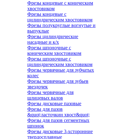
Фрезы концевые с коническим
хвостовиком
Фрезы концевые с
цилиндрическим хвостовиком
Фрезы полукруглые вогнутые и
выпуклые
Фрезы цилиндрические
насадные и к/х
Фрезы шпоночные с
коническим хвостовиком
Фрезы шпоночные с
цилиндрическим хвостовиком
Фрезы червячные для зубчатых
колес
Фрезы червячные для зубьев
звездочек
Фрезы червячные для
шлицевых валов
Фрезы дисковые пазовые
Фрезы для пазов
&quot;ласточкин хвост&quot;
Фрезы для пазов сегментных
шпонок
Фрезы дисковые 3-хсторонние
твердосплавные