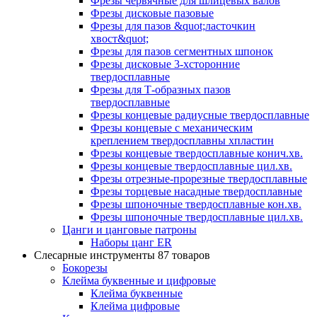
Фрезы червячные для шлицевых валов
Фрезы дисковые пазовые
Фрезы для пазов &quot;ласточкин
хвост&quot;
Фрезы для пазов сегментных шпонок
Фрезы дисковые 3-хсторонние
твердосплавные
Фрезы для Т-образных пазов
твердосплавные
Фрезы концевые радиусные твердосплавные
Фрезы концевые с механическим
креплением твердосплавны хпластин
Фрезы концевые твердосплавные конич.хв.
Фрезы концевые твердосплавные цил.хв.
Фрезы отрезные-прорезные твердосплавные
Фрезы торцевые насадные твердосплавные
Фрезы шпоночные твердосплавные кон.хв.
Фрезы шпоночные твердосплавные цил.хв.
Цанги и цанговые патроны
Наборы цанг ER
Слесарные инструменты
87 товаров
Бокорезы
Клейма буквенные и цифровые
Клейма буквенные
Клейма цифровые