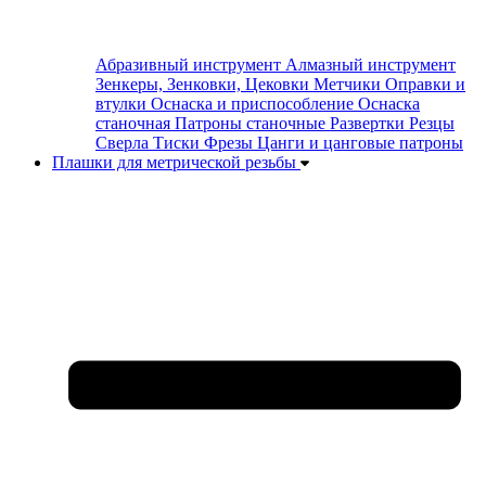
Абразивный инструмент
Алмазный инструмент
Зенкеры, Зенковки, Цековки
Метчики
Оправки и
втулки
Оснаска и приспособление
Оснаска
станочная
Патроны станочные
Развертки
Резцы
Сверла
Тиски
Фрезы
Цанги и цанговые патроны
Плашки для метрической резьбы