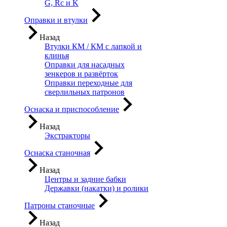
G, Rc и K
Оправки и втулки
Назад
Втулки КМ / КМ с лапкой и
клинья
Оправки для насадных
зенкеров и развёрток
Оправки переходные для
сверлильных патронов
Оснаска и приспособление
Назад
Экстракторы
Оснаска станочная
Назад
Центры и задние бабки
Державки (накатки) и ролики
Патроны станочные
Назад