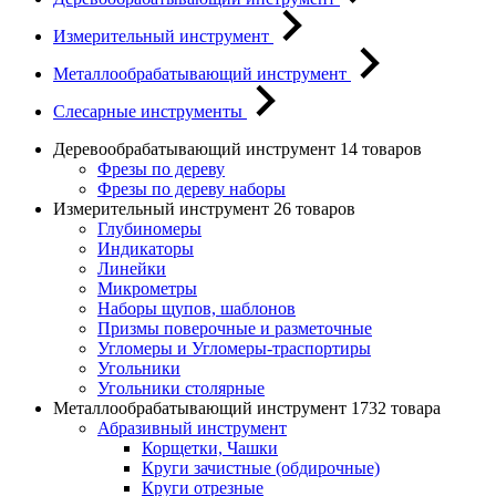
Измерительный инструмент
Металлообрабатывающий инструмент
Слесарные инструменты
Деревообрабатывающий инструмент
14 товаров
Фрезы по дереву
Фрезы по дереву наборы
Измерительный инструмент
26 товаров
Глубиномеры
Индикаторы
Линейки
Микрометры
Наборы щупов, шаблонов
Призмы поверочные и разметочные
Угломеры и Угломеры-траспортиры
Угольники
Угольники столярные
Металлообрабатывающий инструмент
1732 товара
Абразивный инструмент
Корщетки, Чашки
Круги зачистные (обдирочные)
Круги отрезные