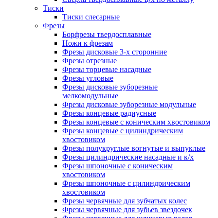
Тиски
Тиски слесарные
Фрезы
Борфрезы твердосплавные
Ножи к фрезам
Фрезы дисковые 3-х сторонние
Фрезы отрезные
Фрезы торцевые насадные
Фрезы угловые
Фрезы дисковые зуборезные
мелкомодульные
Фрезы дисковые зуборезные модульные
Фрезы концевые радиусные
Фрезы концевые с коническим хвостовиком
Фрезы концевые с цилиндрическим
хвостовиком
Фрезы полукруглые вогнутые и выпуклые
Фрезы цилиндрические насадные и к/х
Фрезы шпоночные с коническим
хвостовиком
Фрезы шпоночные с цилиндрическим
хвостовиком
Фрезы червячные для зубчатых колес
Фрезы червячные для зубьев звездочек