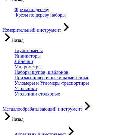
Фрезы по дереву
Фрезы по дереву наборы
Измерительный инструмент
Назад
Глубиномеры
Индикаторы
Линейки
Микрометры
Наборы щупов, шаблонов
Призмы поверочные и разметочные
Угломеры и Угломеры-траспортиры
Угольники
Угольники столярные
Металлообрабатывающий инструмент
Назад
Абразивный инструмент