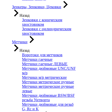
Зенкеры, Зенковки, Цековки
Назад
Зенковки с коническим
хвостовиком
Зенковки с цилиндрическим
хвостовиком
Метчики
Назад
Воротоки для метчиков
Метчики гаечные
Метчики гаечные ЛЕВЫЕ
Метчики дюймовые UNC/UNF
м/р
Метчики м/р метрические
Метчики метрические ручные
Метчики метрические ручные
левые
Метчики дюймовые BSW/BSF
резьба Уитворта
Метчики дюймовые для резьб
G, Rc и K