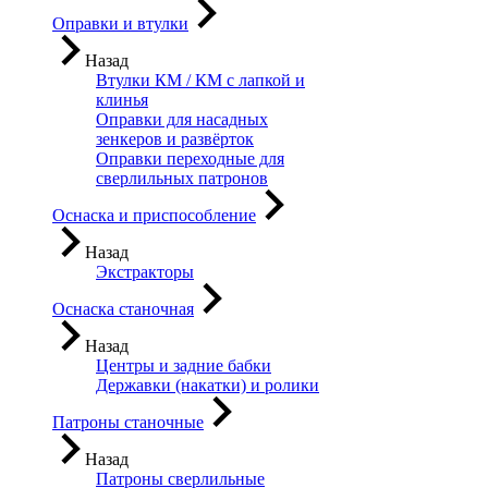
Оправки и втулки
Назад
Втулки КМ / КМ с лапкой и
клинья
Оправки для насадных
зенкеров и развёрток
Оправки переходные для
сверлильных патронов
Оснаска и приспособление
Назад
Экстракторы
Оснаска станочная
Назад
Центры и задние бабки
Державки (накатки) и ролики
Патроны станочные
Назад
Патроны сверлильные