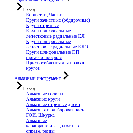
Назад
Корщетки, Чашки
Круги зачистные (обдирочные)
Круги отрезные
Круги шлифовальные
лепестковые радиальные КЛ
Круги шлифовальные
лепестковые радиальные КЛО
Круги шлифовальные ПП
прямого профиля
Приспособления для правки
кругов
Алмазный инструмент
Назад
Алмазные головки
Алмазные круги
Алмазные отрезные диски
Алмазная и эльборовая паста,
ГОИ, Шкурка
Алмазные
карандаши,иглы,алмазы в
оправе, резцы