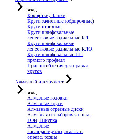
Назад
Корщетки, Чашки
Круги зачистные (обдирочные)
Круги отрезные
Круги шлифовальные
лепестковые радиальные КЛ
Круги шлифовальные
лепестковые радиальные КЛО
Круги шлифовальные ПП
прямого профиля
Приспособления для правки
кругов
Алмазный инструмент
Назад
Алмазные головки
Алмазные круги
Алмазные отрезные диски
Алмазная и эльборовая паста,
ГОИ, Шкурка
Алмазные
карандаши,иглы,алмазы в
оправе, резцы