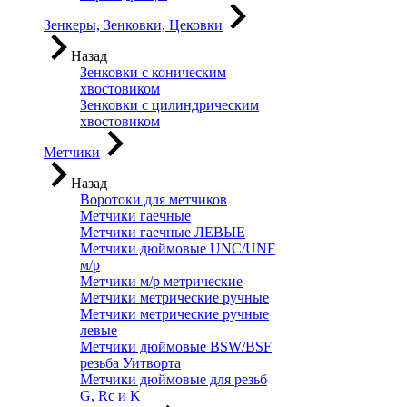
Зенкеры, Зенковки, Цековки
Назад
Зенковки с коническим
хвостовиком
Зенковки с цилиндрическим
хвостовиком
Метчики
Назад
Воротоки для метчиков
Метчики гаечные
Метчики гаечные ЛЕВЫЕ
Метчики дюймовые UNC/UNF
м/р
Метчики м/р метрические
Метчики метрические ручные
Метчики метрические ручные
левые
Метчики дюймовые BSW/BSF
резьба Уитворта
Метчики дюймовые для резьб
G, Rc и K