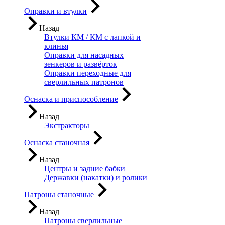
Оправки и втулки
Назад
Втулки КМ / КМ с лапкой и
клинья
Оправки для насадных
зенкеров и развёрток
Оправки переходные для
сверлильных патронов
Оснаска и приспособление
Назад
Экстракторы
Оснаска станочная
Назад
Центры и задние бабки
Державки (накатки) и ролики
Патроны станочные
Назад
Патроны сверлильные