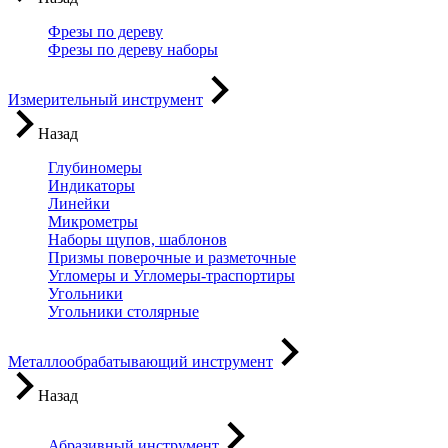
Фрезы по дереву
Фрезы по дереву наборы
Измерительный инструмент
Назад
Глубиномеры
Индикаторы
Линейки
Микрометры
Наборы щупов, шаблонов
Призмы поверочные и разметочные
Угломеры и Угломеры-траспортиры
Угольники
Угольники столярные
Металлообрабатывающий инструмент
Назад
Абразивный инструмент