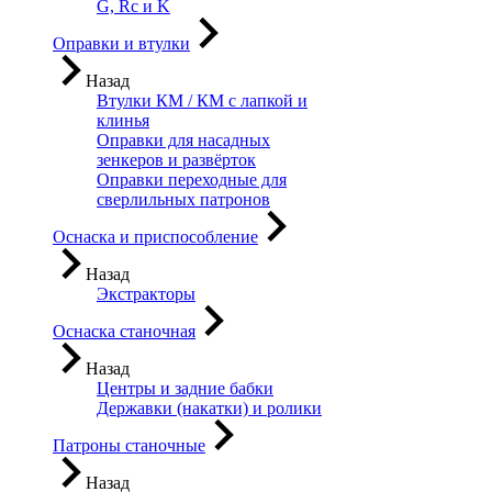
G, Rc и K
Оправки и втулки
Назад
Втулки КМ / КМ с лапкой и
клинья
Оправки для насадных
зенкеров и развёрток
Оправки переходные для
сверлильных патронов
Оснаска и приспособление
Назад
Экстракторы
Оснаска станочная
Назад
Центры и задние бабки
Державки (накатки) и ролики
Патроны станочные
Назад