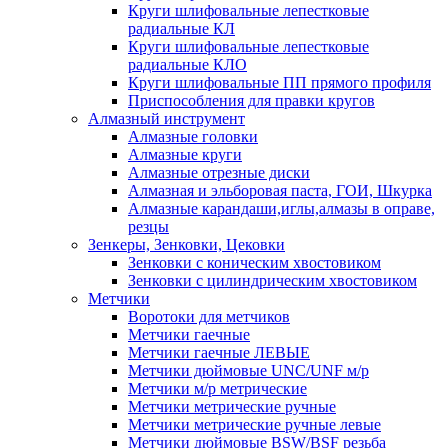
Круги шлифовальные лепестковые
радиальные КЛ
Круги шлифовальные лепестковые
радиальные КЛО
Круги шлифовальные ПП прямого профиля
Приспособления для правки кругов
Алмазный инструмент
Алмазные головки
Алмазные круги
Алмазные отрезные диски
Алмазная и эльборовая паста, ГОИ, Шкурка
Алмазные карандаши,иглы,алмазы в оправе,
резцы
Зенкеры, Зенковки, Цековки
Зенковки с коническим хвостовиком
Зенковки с цилиндрическим хвостовиком
Метчики
Воротоки для метчиков
Метчики гаечные
Метчики гаечные ЛЕВЫЕ
Метчики дюймовые UNC/UNF м/р
Метчики м/р метрические
Метчики метрические ручные
Метчики метрические ручные левые
Метчики дюймовые BSW/BSF резьба