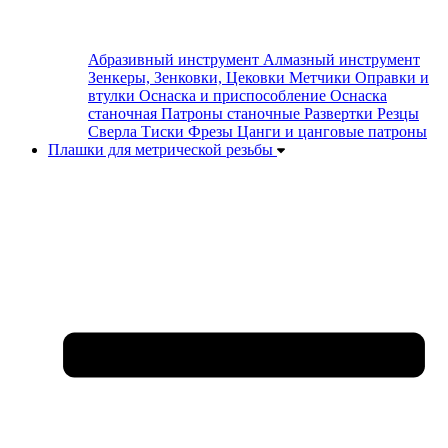
Абразивный инструмент
Алмазный инструмент
Зенкеры, Зенковки, Цековки
Метчики
Оправки и
втулки
Оснаска и приспособление
Оснаска
станочная
Патроны станочные
Развертки
Резцы
Сверла
Тиски
Фрезы
Цанги и цанговые патроны
Плашки для метрической резьбы