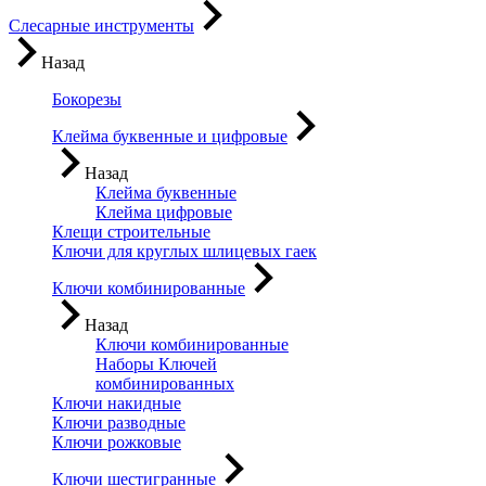
Слесарные инструменты
Назад
Бокорезы
Клейма буквенные и цифровые
Назад
Клейма буквенные
Клейма цифровые
Клещи строительные
Ключи для круглых шлицевых гаек
Ключи комбинированные
Назад
Ключи комбинированные
Наборы Ключей
комбинированных
Ключи накидные
Ключи разводные
Ключи рожковые
Ключи шестигранные