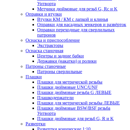
Уитворта
Метчики дюймовые для резьб G, Rc и K
Оправки и втулки
Втулки КМ / КМ с лапкой и клинья
Оправки для насадных зенкеров и развёрток
Оправки переходные для сверлильных
патронов
Оснаска и приспособление
Экстракторы
Оснаска станочная
Центры и задние бабки
Державки (накатки) и ролики
Патроны станочные
Патроны сверлильные
Плашки
Плашки для метрической резьбы
Плашки дюймовые UNC/UNF
Плашки дюймовые резьба G ЛЕВЫЕ
Плашкодержатели
Плашки для метрической резьбы ЛЕВЫЕ
Плашки дюймовые BSW/BSF резьба
Уитворта
Плашки дюймовые для резьб G, R и K
Развертки
Развертки конические 1:10