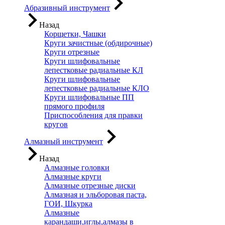
Абразивный инструмент
Назад
Корщетки, Чашки
Круги зачистные (обдирочные)
Круги отрезные
Круги шлифовальные
лепестковые радиальные КЛ
Круги шлифовальные
лепестковые радиальные КЛО
Круги шлифовальные ПП
прямого профиля
Приспособления для правки
кругов
Алмазный инструмент
Назад
Алмазные головки
Алмазные круги
Алмазные отрезные диски
Алмазная и эльборовая паста,
ГОИ, Шкурка
Алмазные
карандаши,иглы,алмазы в