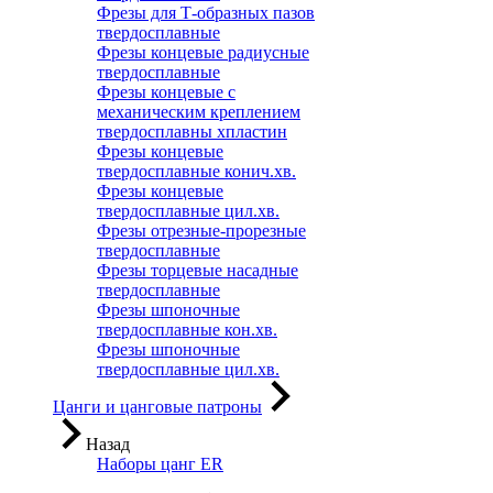
Фрезы для Т-образных пазов
твердосплавные
Фрезы концевые радиусные
твердосплавные
Фрезы концевые с
механическим креплением
твердосплавны хпластин
Фрезы концевые
твердосплавные конич.хв.
Фрезы концевые
твердосплавные цил.хв.
Фрезы отрезные-прорезные
твердосплавные
Фрезы торцевые насадные
твердосплавные
Фрезы шпоночные
твердосплавные кон.хв.
Фрезы шпоночные
твердосплавные цил.хв.
Цанги и цанговые патроны
Назад
Наборы цанг ER