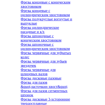
Фрезы концевые с коническим
хвостовиком
Фрезы концевые с
цилиндрическим хвостовиком
Фрезы полукруглые вогнутые и
выпуклые
Фрезы цилиндрические
насадные и к/х
Фрезы шпоночные с
коническим хвостовиком
Фрезы шпоночные с
цилиндрическим хвостовиком
Фрезы червячные для зубчатых
колес
Фрезы червячные для зубьев
звездочек
Фрезы червячные для
шлицевых валов
Фрезы дисковые пазовые
Фрезы для пазов
&quot;ласточкин хвост&quot;
Фрезы для пазов сегментных
шпонок
Фрезы дисковые 3-хсторонние
твердосплавные