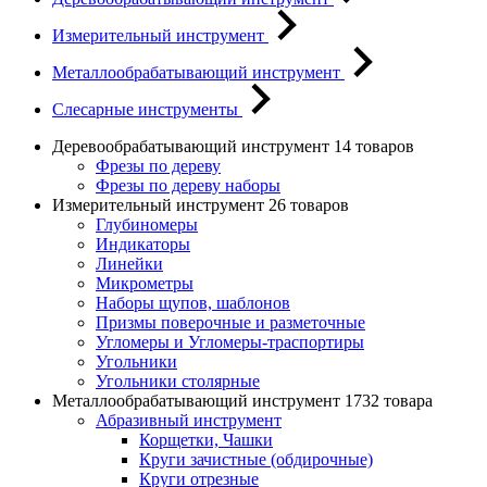
Измерительный инструмент
Металлообрабатывающий инструмент
Слесарные инструменты
Деревообрабатывающий инструмент
14 товаров
Фрезы по дереву
Фрезы по дереву наборы
Измерительный инструмент
26 товаров
Глубиномеры
Индикаторы
Линейки
Микрометры
Наборы щупов, шаблонов
Призмы поверочные и разметочные
Угломеры и Угломеры-траспортиры
Угольники
Угольники столярные
Металлообрабатывающий инструмент
1732 товара
Абразивный инструмент
Корщетки, Чашки
Круги зачистные (обдирочные)
Круги отрезные