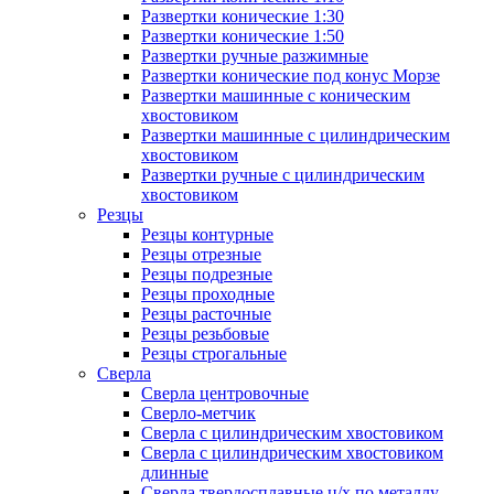
Развертки конические 1:30
Развертки конические 1:50
Развертки ручные разжимные
Развертки конические под конус Морзе
Развертки машинные с коническим
хвостовиком
Развертки машинные с цилиндрическим
хвостовиком
Развертки ручные с цилиндрическим
хвостовиком
Резцы
Резцы контурные
Резцы отрезные
Резцы подрезные
Резцы проходные
Резцы расточные
Резцы резьбовые
Резцы строгальные
Сверла
Сверла центровочные
Сверло-метчик
Сверла с цилиндрическим хвостовиком
Сверла с цилиндрическим хвостовиком
длинные
Сверла твердосплавные ц/х по металлу