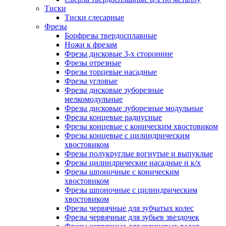
Тиски
Тиски слесарные
Фрезы
Борфрезы твердосплавные
Ножи к фрезам
Фрезы дисковые 3-х сторонние
Фрезы отрезные
Фрезы торцевые насадные
Фрезы угловые
Фрезы дисковые зуборезные
мелкомодульные
Фрезы дисковые зуборезные модульные
Фрезы концевые радиусные
Фрезы концевые с коническим хвостовиком
Фрезы концевые с цилиндрическим
хвостовиком
Фрезы полукруглые вогнутые и выпуклые
Фрезы цилиндрические насадные и к/х
Фрезы шпоночные с коническим
хвостовиком
Фрезы шпоночные с цилиндрическим
хвостовиком
Фрезы червячные для зубчатых колес
Фрезы червячные для зубьев звездочек