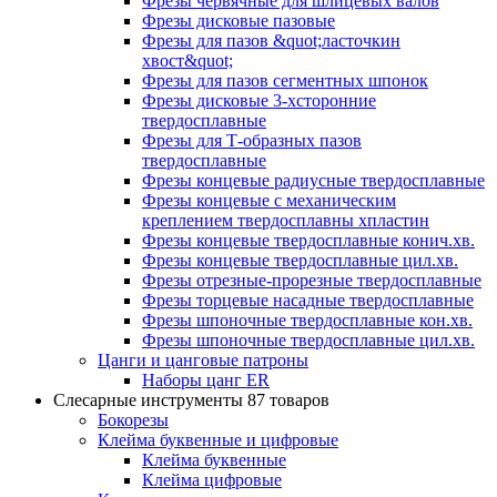
Фрезы червячные для шлицевых валов
Фрезы дисковые пазовые
Фрезы для пазов &quot;ласточкин
хвост&quot;
Фрезы для пазов сегментных шпонок
Фрезы дисковые 3-хсторонние
твердосплавные
Фрезы для Т-образных пазов
твердосплавные
Фрезы концевые радиусные твердосплавные
Фрезы концевые с механическим
креплением твердосплавны хпластин
Фрезы концевые твердосплавные конич.хв.
Фрезы концевые твердосплавные цил.хв.
Фрезы отрезные-прорезные твердосплавные
Фрезы торцевые насадные твердосплавные
Фрезы шпоночные твердосплавные кон.хв.
Фрезы шпоночные твердосплавные цил.хв.
Цанги и цанговые патроны
Наборы цанг ER
Слесарные инструменты
87 товаров
Бокорезы
Клейма буквенные и цифровые
Клейма буквенные
Клейма цифровые