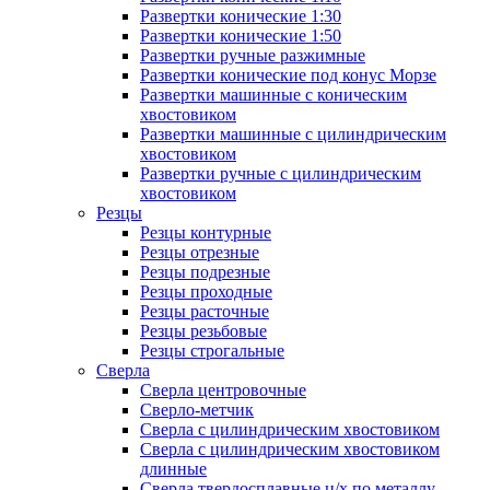
Развертки конические 1:30
Развертки конические 1:50
Развертки ручные разжимные
Развертки конические под конус Морзе
Развертки машинные с коническим
хвостовиком
Развертки машинные с цилиндрическим
хвостовиком
Развертки ручные с цилиндрическим
хвостовиком
Резцы
Резцы контурные
Резцы отрезные
Резцы подрезные
Резцы проходные
Резцы расточные
Резцы резьбовые
Резцы строгальные
Сверла
Сверла центровочные
Сверло-метчик
Сверла с цилиндрическим хвостовиком
Сверла с цилиндрическим хвостовиком
длинные
Сверла твердосплавные ц/х по металлу