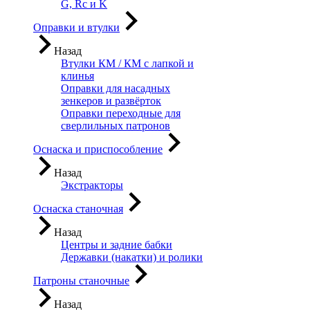
G, Rc и K
Оправки и втулки
Назад
Втулки КМ / КМ с лапкой и
клинья
Оправки для насадных
зенкеров и развёрток
Оправки переходные для
сверлильных патронов
Оснаска и приспособление
Назад
Экстракторы
Оснаска станочная
Назад
Центры и задние бабки
Державки (накатки) и ролики
Патроны станочные
Назад