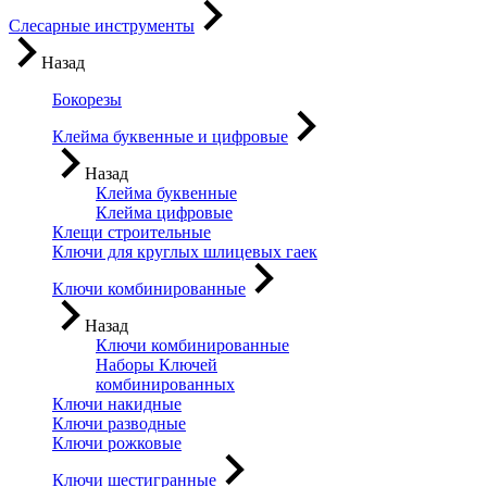
Слесарные инструменты
Назад
Бокорезы
Клейма буквенные и цифровые
Назад
Клейма буквенные
Клейма цифровые
Клещи строительные
Ключи для круглых шлицевых гаек
Ключи комбинированные
Назад
Ключи комбинированные
Наборы Ключей
комбинированных
Ключи накидные
Ключи разводные
Ключи рожковые
Ключи шестигранные