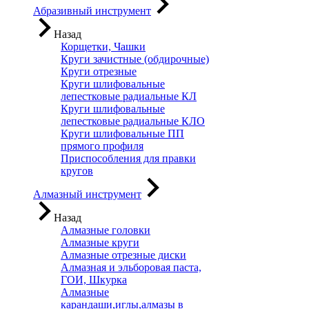
Абразивный инструмент
Назад
Корщетки, Чашки
Круги зачистные (обдирочные)
Круги отрезные
Круги шлифовальные
лепестковые радиальные КЛ
Круги шлифовальные
лепестковые радиальные КЛО
Круги шлифовальные ПП
прямого профиля
Приспособления для правки
кругов
Алмазный инструмент
Назад
Алмазные головки
Алмазные круги
Алмазные отрезные диски
Алмазная и эльборовая паста,
ГОИ, Шкурка
Алмазные
карандаши,иглы,алмазы в