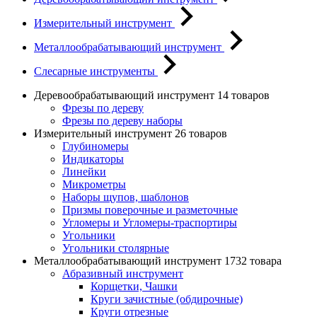
Измерительный инструмент
Металлообрабатывающий инструмент
Слесарные инструменты
Деревообрабатывающий инструмент
14 товаров
Фрезы по дереву
Фрезы по дереву наборы
Измерительный инструмент
26 товаров
Глубиномеры
Индикаторы
Линейки
Микрометры
Наборы щупов, шаблонов
Призмы поверочные и разметочные
Угломеры и Угломеры-траспортиры
Угольники
Угольники столярные
Металлообрабатывающий инструмент
1732 товара
Абразивный инструмент
Корщетки, Чашки
Круги зачистные (обдирочные)
Круги отрезные