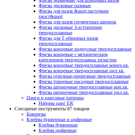
Фрезы червячные для шлицевых валов
Фрезы дисковые пазовые
Фрезы для пазов &quot;ласточкин
хвост&quot;
Фрезы для пазов сегментных шпонок
Фрезы дисковые 3-хсторонние
твердосплавные
Фрезы для Т-образных пазов
твердосплавные
Фрезы концевые радиусные твердосплавные
Фрезы концевые с механическим
креплением твердосплавны хпластин
Фрезы концевые твердосплавные конич.хв.
Фрезы концевые твердосплавные цил.хв.
Фрезы отрезные-прорезные твердосплавные
Фрезы торцевые насадные твердосплавные
Фрезы шпоночные твердосплавные кон.хв.
Фрезы шпоночные твердосплавные цил.хв.
Цанги и цанговые патроны
Наборы цанг ER
Слесарные инструменты
87 товаров
Бокорезы
Клейма буквенные и цифровые
Клейма буквенные
Клейма цифровые