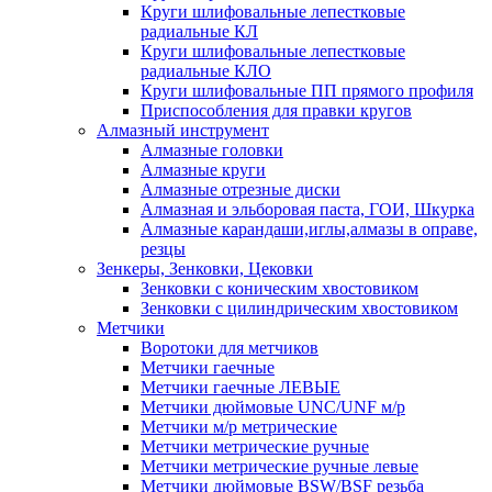
Круги шлифовальные лепестковые
радиальные КЛ
Круги шлифовальные лепестковые
радиальные КЛО
Круги шлифовальные ПП прямого профиля
Приспособления для правки кругов
Алмазный инструмент
Алмазные головки
Алмазные круги
Алмазные отрезные диски
Алмазная и эльборовая паста, ГОИ, Шкурка
Алмазные карандаши,иглы,алмазы в оправе,
резцы
Зенкеры, Зенковки, Цековки
Зенковки с коническим хвостовиком
Зенковки с цилиндрическим хвостовиком
Метчики
Воротоки для метчиков
Метчики гаечные
Метчики гаечные ЛЕВЫЕ
Метчики дюймовые UNC/UNF м/р
Метчики м/р метрические
Метчики метрические ручные
Метчики метрические ручные левые
Метчики дюймовые BSW/BSF резьба