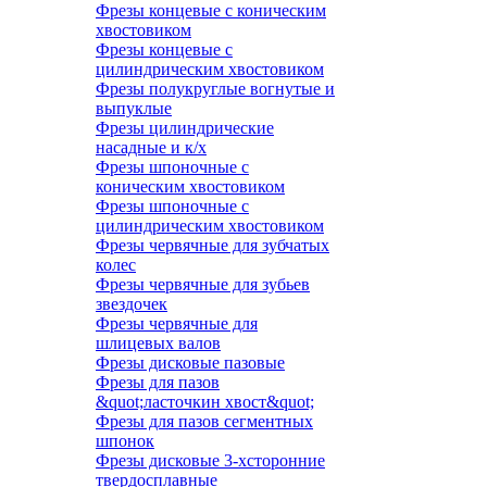
Фрезы концевые с коническим
хвостовиком
Фрезы концевые с
цилиндрическим хвостовиком
Фрезы полукруглые вогнутые и
выпуклые
Фрезы цилиндрические
насадные и к/х
Фрезы шпоночные с
коническим хвостовиком
Фрезы шпоночные с
цилиндрическим хвостовиком
Фрезы червячные для зубчатых
колес
Фрезы червячные для зубьев
звездочек
Фрезы червячные для
шлицевых валов
Фрезы дисковые пазовые
Фрезы для пазов
&quot;ласточкин хвост&quot;
Фрезы для пазов сегментных
шпонок
Фрезы дисковые 3-хсторонние
твердосплавные