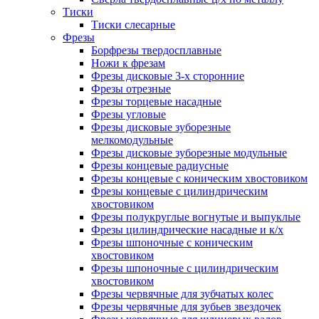
Тиски
Тиски слесарные
Фрезы
Борфрезы твердосплавные
Ножи к фрезам
Фрезы дисковые 3-х сторонние
Фрезы отрезные
Фрезы торцевые насадные
Фрезы угловые
Фрезы дисковые зуборезные
мелкомодульные
Фрезы дисковые зуборезные модульные
Фрезы концевые радиусные
Фрезы концевые с коническим хвостовиком
Фрезы концевые с цилиндрическим
хвостовиком
Фрезы полукруглые вогнутые и выпуклые
Фрезы цилиндрические насадные и к/х
Фрезы шпоночные с коническим
хвостовиком
Фрезы шпоночные с цилиндрическим
хвостовиком
Фрезы червячные для зубчатых колес
Фрезы червячные для зубьев звездочек