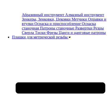
Абразивный инструмент
Алмазный инструмент
Зенкеры, Зенковки, Цековки
Метчики
Оправки и
втулки
Оснаска и приспособление
Оснаска
станочная
Патроны станочные
Развертки
Резцы
Сверла
Тиски
Фрезы
Цанги и цанговые патроны
Плашки для метрической резьбы