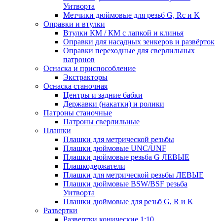
Уитворта
Метчики дюймовые для резьб G, Rc и K
Оправки и втулки
Втулки КМ / КМ с лапкой и клинья
Оправки для насадных зенкеров и развёрток
Оправки переходные для сверлильных
патронов
Оснаска и приспособление
Экстракторы
Оснаска станочная
Центры и задние бабки
Державки (накатки) и ролики
Патроны станочные
Патроны сверлильные
Плашки
Плашки для метрической резьбы
Плашки дюймовые UNC/UNF
Плашки дюймовые резьба G ЛЕВЫЕ
Плашкодержатели
Плашки для метрической резьбы ЛЕВЫЕ
Плашки дюймовые BSW/BSF резьба
Уитворта
Плашки дюймовые для резьб G, R и K
Развертки
Развертки конические 1:10