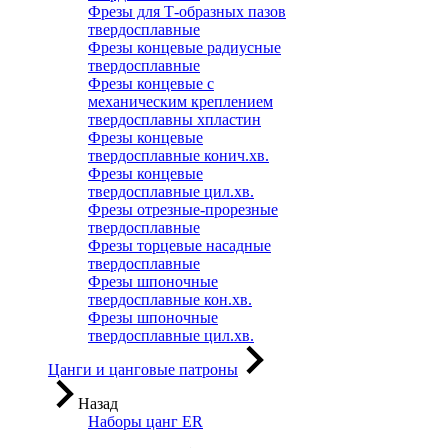
Фрезы для Т-образных пазов
твердосплавные
Фрезы концевые радиусные
твердосплавные
Фрезы концевые с
механическим креплением
твердосплавны хпластин
Фрезы концевые
твердосплавные конич.хв.
Фрезы концевые
твердосплавные цил.хв.
Фрезы отрезные-прорезные
твердосплавные
Фрезы торцевые насадные
твердосплавные
Фрезы шпоночные
твердосплавные кон.хв.
Фрезы шпоночные
твердосплавные цил.хв.
Цанги и цанговые патроны
Назад
Наборы цанг ER