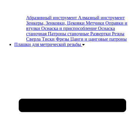
Абразивный инструмент
Алмазный инструмент
Зенкеры, Зенковки, Цековки
Метчики
Оправки и
втулки
Оснаска и приспособление
Оснаска
станочная
Патроны станочные
Развертки
Резцы
Сверла
Тиски
Фрезы
Цанги и цанговые патроны
Плашки для метрической резьбы