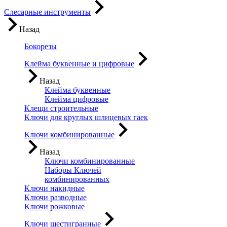
Слесарные инструменты
Назад
Бокорезы
Клейма буквенные и цифровые
Назад
Клейма буквенные
Клейма цифровые
Клещи строительные
Ключи для круглых шлицевых гаек
Ключи комбинированные
Назад
Ключи комбинированные
Наборы Ключей
комбинированных
Ключи накидные
Ключи разводные
Ключи рожковые
Ключи шестигранные