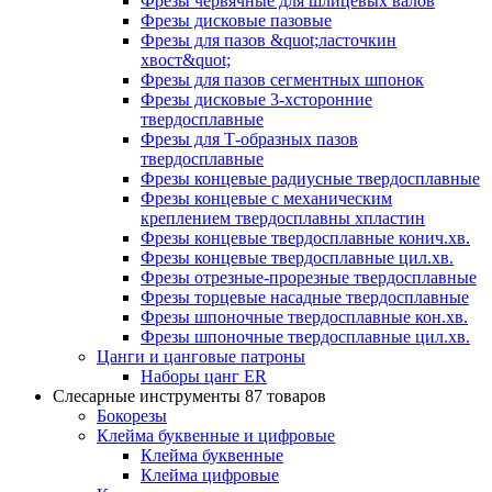
Фрезы червячные для шлицевых валов
Фрезы дисковые пазовые
Фрезы для пазов &quot;ласточкин
хвост&quot;
Фрезы для пазов сегментных шпонок
Фрезы дисковые 3-хсторонние
твердосплавные
Фрезы для Т-образных пазов
твердосплавные
Фрезы концевые радиусные твердосплавные
Фрезы концевые с механическим
креплением твердосплавны хпластин
Фрезы концевые твердосплавные конич.хв.
Фрезы концевые твердосплавные цил.хв.
Фрезы отрезные-прорезные твердосплавные
Фрезы торцевые насадные твердосплавные
Фрезы шпоночные твердосплавные кон.хв.
Фрезы шпоночные твердосплавные цил.хв.
Цанги и цанговые патроны
Наборы цанг ER
Слесарные инструменты
87 товаров
Бокорезы
Клейма буквенные и цифровые
Клейма буквенные
Клейма цифровые