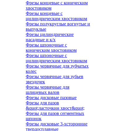
Фрезы концевые с коническим
хвостовиком
Фрезы концевые с
цилиндрическим хвостовиком
Фрезы полукруглые вогнутые и
выпуклые
Фрезы цилиндрические
насадные и к/х
Фрезы шпоночные с
коническим хвостовиком
Фрезы шпоночные с
цилиндрическим хвостовиком
Фрезы червячные для зубчатых
колес
Фрезы червячные для зубьев
звездочек
Фрезы червячные для
шлицевых валов
Фрезы дисковые пазовые
Фрезы для пазов
&quot;ласточкин хвост&quot;
Фрезы для пазов сегментных
шпонок
Фрезы дисковые 3-хсторонние
твердосплавные