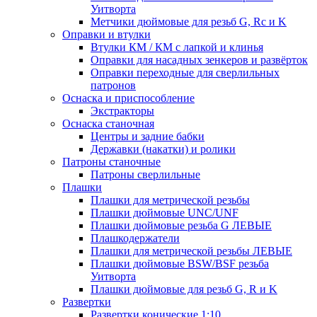
Уитворта
Метчики дюймовые для резьб G, Rc и K
Оправки и втулки
Втулки КМ / КМ с лапкой и клинья
Оправки для насадных зенкеров и развёрток
Оправки переходные для сверлильных
патронов
Оснаска и приспособление
Экстракторы
Оснаска станочная
Центры и задние бабки
Державки (накатки) и ролики
Патроны станочные
Патроны сверлильные
Плашки
Плашки для метрической резьбы
Плашки дюймовые UNC/UNF
Плашки дюймовые резьба G ЛЕВЫЕ
Плашкодержатели
Плашки для метрической резьбы ЛЕВЫЕ
Плашки дюймовые BSW/BSF резьба
Уитворта
Плашки дюймовые для резьб G, R и K
Развертки
Развертки конические 1:10