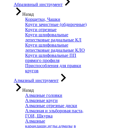
Абразивный инструмент
Назад
Корщетки, Чашки
Круги зачистные (обдирочные)
Круги отрезные
Круги шлифовальные
лепестковые радиальные КЛ
Круги шлифовальные
лепестковые радиальные КЛО
Круги шлифовальные ПП
прямого профиля
Приспособления для правки
кругов
Алмазный инструмент
Назад
Алмазные головки
Алмазные круги
Алмазные отрезные диски
Алмазная и эльборовая паста,
ГОИ, Шкурка
Алмазные
карандаши,иглы,алмазы в