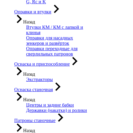
G, Rc и K
Оправки и втулки
Назад
Втулки КМ / КМ с лапкой и
клинья
Оправки для насадных
зенкеров и развёрток
Оправки переходные для
сверлильных патронов
Оснаска и приспособление
Назад
Экстракторы
Оснаска станочная
Назад
Центры и задние бабки
Державки (накатки) и ролики
Патроны станочные
Назад