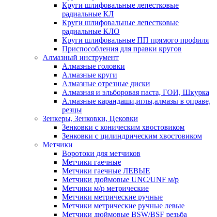
Круги шлифовальные лепестковые
радиальные КЛ
Круги шлифовальные лепестковые
радиальные КЛО
Круги шлифовальные ПП прямого профиля
Приспособления для правки кругов
Алмазный инструмент
Алмазные головки
Алмазные круги
Алмазные отрезные диски
Алмазная и эльборовая паста, ГОИ, Шкурка
Алмазные карандаши,иглы,алмазы в оправе,
резцы
Зенкеры, Зенковки, Цековки
Зенковки с коническим хвостовиком
Зенковки с цилиндрическим хвостовиком
Метчики
Воротоки для метчиков
Метчики гаечные
Метчики гаечные ЛЕВЫЕ
Метчики дюймовые UNC/UNF м/р
Метчики м/р метрические
Метчики метрические ручные
Метчики метрические ручные левые
Метчики дюймовые BSW/BSF резьба