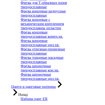
Фрезы для Т-образных пазов
твердосплавные
Фрезы концевые радиусные
твердосплавные
Фрезы концевые с
механическим креплением
твердосплавны хпластин
Фрезы концевые
твердосплавные конич.хв.
Фрезы концевые
твердосплавные цил.хв.
Фрезы отрезные-прорезные
твердосплавные
Фрезы торцевые насадные
твердосплавные
Фрезы шпоночные
твердосплавные кон.хв.
Фрезы шпоночные
твердосплавные цил.хв.
Цанги и цанговые патроны
Назад
Наборы цанг ER