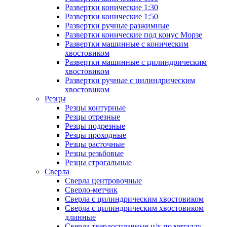
Развертки конические 1:30
Развертки конические 1:50
Развертки ручные разжимные
Развертки конические под конус Морзе
Развертки машинные с коническим
хвостовиком
Развертки машинные с цилиндрическим
хвостовиком
Развертки ручные с цилиндрическим
хвостовиком
Резцы
Резцы контурные
Резцы отрезные
Резцы подрезные
Резцы проходные
Резцы расточные
Резцы резьбовые
Резцы строгальные
Сверла
Сверла центровочные
Сверло-метчик
Сверла с цилиндрическим хвостовиком
Сверла с цилиндрическим хвостовиком
длинные
Сверла твердосплавные ц/х по металлу