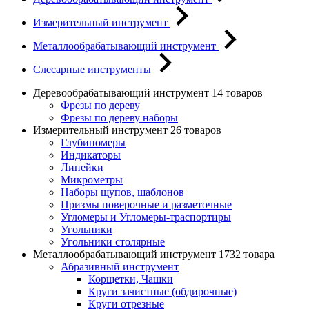
Измерительный инструмент
Металлообрабатывающий инструмент
Слесарные инструменты
Деревообрабатывающий инструмент
14 товаров
Фрезы по дереву
Фрезы по дереву наборы
Измерительный инструмент
26 товаров
Глубиномеры
Индикаторы
Линейки
Микрометры
Наборы щупов, шаблонов
Призмы поверочные и разметочные
Угломеры и Угломеры-траспортиры
Угольники
Угольники столярные
Металлообрабатывающий инструмент
1732 товара
Абразивный инструмент
Корщетки, Чашки
Круги зачистные (обдирочные)
Круги отрезные