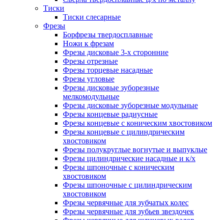
Тиски
Тиски слесарные
Фрезы
Борфрезы твердосплавные
Ножи к фрезам
Фрезы дисковые 3-х сторонние
Фрезы отрезные
Фрезы торцевые насадные
Фрезы угловые
Фрезы дисковые зуборезные
мелкомодульные
Фрезы дисковые зуборезные модульные
Фрезы концевые радиусные
Фрезы концевые с коническим хвостовиком
Фрезы концевые с цилиндрическим
хвостовиком
Фрезы полукруглые вогнутые и выпуклые
Фрезы цилиндрические насадные и к/х
Фрезы шпоночные с коническим
хвостовиком
Фрезы шпоночные с цилиндрическим
хвостовиком
Фрезы червячные для зубчатых колес
Фрезы червячные для зубьев звездочек