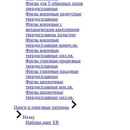
Фрезы для Т-образных пазов
твердосплавные
Фрезы концевые радиусные
твердосплавные
Фрезы концевые с
механическим креплением
твердосплавны хпластин
Фрезы концевые
твердосплавные конич.хв.
Фрезы концевые
твердосплавные цил.хв.
Фрезы отрезные-прорезные
твердосплавные
Фрезы торцевые насадные
твердосплавные
Фрезы шпоночные
твердосплавные кон.хв.
Фрезы шпоночные
твердосплавные цил.хв.
Цанги и цанговые патроны
Назад
Наборы цанг ER