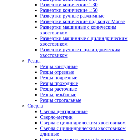
Развертки конические 1:30
Развертки конические 1:50
Развертки ручные разжимные
Развертки конические под конус Морзе
Развертки машинные с коническим
хвостовиком
Развертки машинные с цилиндрическим
хвостовиком
Развертки ручные с цилиндрическим
хвостовиком
Резцы
Резцы контурные
Резцы отрезные
Резцы подрезные
Резцы проходные
Резцы расточные
Резцы резьбовые
Резцы строгальные
Сверла
Сверла центровочные
Сверло-метчик
Сверла с цилиндрическим хвостовиком
Сверла с цилиндрическим хвостовиком
длинные
Сверла твердосплавные ц/х по металлу