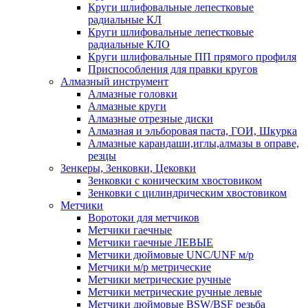
Круги шлифовальные лепестковые
радиальные КЛ
Круги шлифовальные лепестковые
радиальные КЛО
Круги шлифовальные ПП прямого профиля
Приспособления для правки кругов
Алмазный инструмент
Алмазные головки
Алмазные круги
Алмазные отрезные диски
Алмазная и эльборовая паста, ГОИ, Шкурка
Алмазные карандаши,иглы,алмазы в оправе,
резцы
Зенкеры, Зенковки, Цековки
Зенковки с коническим хвостовиком
Зенковки с цилиндрическим хвостовиком
Метчики
Воротоки для метчиков
Метчики гаечные
Метчики гаечные ЛЕВЫЕ
Метчики дюймовые UNC/UNF м/р
Метчики м/р метрические
Метчики метрические ручные
Метчики метрические ручные левые
Метчики дюймовые BSW/BSF резьба