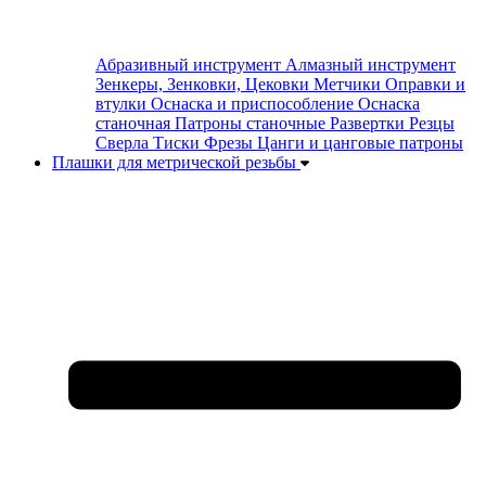
Абразивный инструмент
Алмазный инструмент
Зенкеры, Зенковки, Цековки
Метчики
Оправки и
втулки
Оснаска и приспособление
Оснаска
станочная
Патроны станочные
Развертки
Резцы
Сверла
Тиски
Фрезы
Цанги и цанговые патроны
Плашки для метрической резьбы