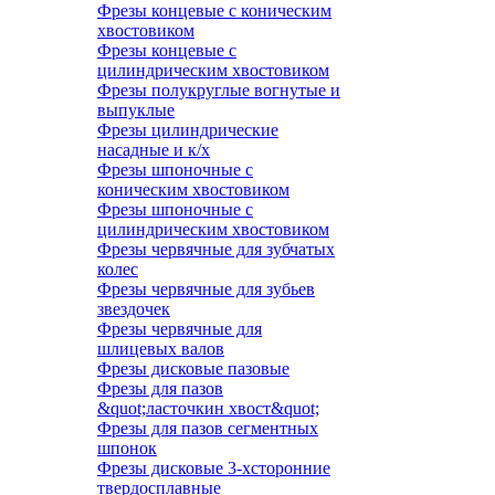
Фрезы концевые с коническим
хвостовиком
Фрезы концевые с
цилиндрическим хвостовиком
Фрезы полукруглые вогнутые и
выпуклые
Фрезы цилиндрические
насадные и к/х
Фрезы шпоночные с
коническим хвостовиком
Фрезы шпоночные с
цилиндрическим хвостовиком
Фрезы червячные для зубчатых
колес
Фрезы червячные для зубьев
звездочек
Фрезы червячные для
шлицевых валов
Фрезы дисковые пазовые
Фрезы для пазов
&quot;ласточкин хвост&quot;
Фрезы для пазов сегментных
шпонок
Фрезы дисковые 3-хсторонние
твердосплавные