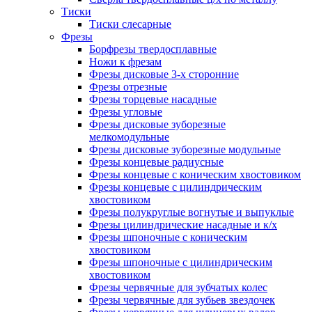
Тиски
Тиски слесарные
Фрезы
Борфрезы твердосплавные
Ножи к фрезам
Фрезы дисковые 3-х сторонние
Фрезы отрезные
Фрезы торцевые насадные
Фрезы угловые
Фрезы дисковые зуборезные
мелкомодульные
Фрезы дисковые зуборезные модульные
Фрезы концевые радиусные
Фрезы концевые с коническим хвостовиком
Фрезы концевые с цилиндрическим
хвостовиком
Фрезы полукруглые вогнутые и выпуклые
Фрезы цилиндрические насадные и к/х
Фрезы шпоночные с коническим
хвостовиком
Фрезы шпоночные с цилиндрическим
хвостовиком
Фрезы червячные для зубчатых колес
Фрезы червячные для зубьев звездочек