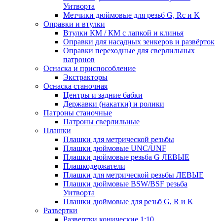
Уитворта
Метчики дюймовые для резьб G, Rc и K
Оправки и втулки
Втулки КМ / КМ с лапкой и клинья
Оправки для насадных зенкеров и развёрток
Оправки переходные для сверлильных
патронов
Оснаска и приспособление
Экстракторы
Оснаска станочная
Центры и задние бабки
Державки (накатки) и ролики
Патроны станочные
Патроны сверлильные
Плашки
Плашки для метрической резьбы
Плашки дюймовые UNC/UNF
Плашки дюймовые резьба G ЛЕВЫЕ
Плашкодержатели
Плашки для метрической резьбы ЛЕВЫЕ
Плашки дюймовые BSW/BSF резьба
Уитворта
Плашки дюймовые для резьб G, R и K
Развертки
Развертки конические 1:10