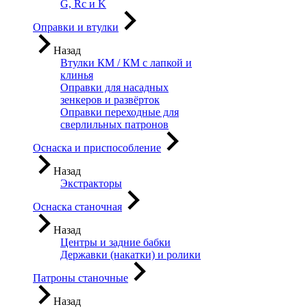
G, Rc и K
Оправки и втулки
Назад
Втулки КМ / КМ с лапкой и
клинья
Оправки для насадных
зенкеров и развёрток
Оправки переходные для
сверлильных патронов
Оснаска и приспособление
Назад
Экстракторы
Оснаска станочная
Назад
Центры и задние бабки
Державки (накатки) и ролики
Патроны станочные
Назад