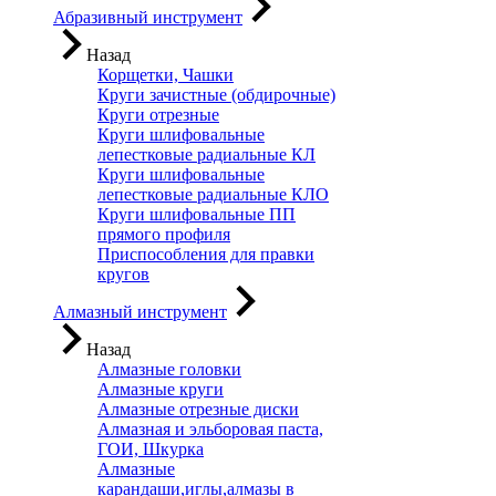
Абразивный инструмент
Назад
Корщетки, Чашки
Круги зачистные (обдирочные)
Круги отрезные
Круги шлифовальные
лепестковые радиальные КЛ
Круги шлифовальные
лепестковые радиальные КЛО
Круги шлифовальные ПП
прямого профиля
Приспособления для правки
кругов
Алмазный инструмент
Назад
Алмазные головки
Алмазные круги
Алмазные отрезные диски
Алмазная и эльборовая паста,
ГОИ, Шкурка
Алмазные
карандаши,иглы,алмазы в