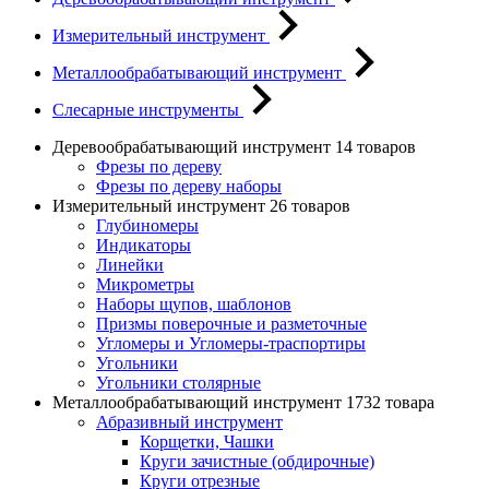
Измерительный инструмент
Металлообрабатывающий инструмент
Слесарные инструменты
Деревообрабатывающий инструмент
14 товаров
Фрезы по дереву
Фрезы по дереву наборы
Измерительный инструмент
26 товаров
Глубиномеры
Индикаторы
Линейки
Микрометры
Наборы щупов, шаблонов
Призмы поверочные и разметочные
Угломеры и Угломеры-траспортиры
Угольники
Угольники столярные
Металлообрабатывающий инструмент
1732 товара
Абразивный инструмент
Корщетки, Чашки
Круги зачистные (обдирочные)
Круги отрезные