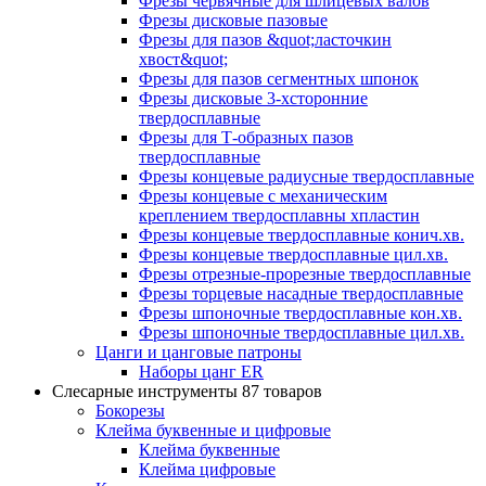
Фрезы червячные для шлицевых валов
Фрезы дисковые пазовые
Фрезы для пазов &quot;ласточкин
хвост&quot;
Фрезы для пазов сегментных шпонок
Фрезы дисковые 3-хсторонние
твердосплавные
Фрезы для Т-образных пазов
твердосплавные
Фрезы концевые радиусные твердосплавные
Фрезы концевые с механическим
креплением твердосплавны хпластин
Фрезы концевые твердосплавные конич.хв.
Фрезы концевые твердосплавные цил.хв.
Фрезы отрезные-прорезные твердосплавные
Фрезы торцевые насадные твердосплавные
Фрезы шпоночные твердосплавные кон.хв.
Фрезы шпоночные твердосплавные цил.хв.
Цанги и цанговые патроны
Наборы цанг ER
Слесарные инструменты
87 товаров
Бокорезы
Клейма буквенные и цифровые
Клейма буквенные
Клейма цифровые