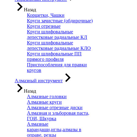
Назад
Корщетки, Чашки
Круги зачистные (обдирочные)
Круги отрезные
Круги шлифовальные
лепестковые радиальные КЛ
Круги шлифовальные
лепестковые радиальные КЛО
Круги шлифовальные ПП
прямого профиля
Приспособления для правки
кругов
Алмазный инструмент
Назад
Алмазные головки
Алмазные круги
Алмазные отрезные диски
Алмазная и эльборовая паста,
ГОИ, Шкурка
Алмазные
карандаши,иглы,алмазы в
оправе, резцы