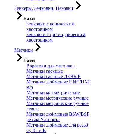
Зенкеры, Зенковки, Цековки
Назад
Зенковки с коническим
хвостовиком
Зенковки с цилиндрическим
хвостовиком
Метчики
Назад
Воротоки для метчиков
Метчики гаечные
Метчики гаечные ЛЕВЫЕ
Метчики дюймовые UNC/UNF
м/р
Метчики м/р метрические
Метчики метрические ручные
Метчики метрические ручные
левые
Метчики дюймовые BSW/BSF
резьба Уитворта
Метчики дюймовые для резьб
G, Rc и K