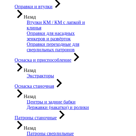
Оправки и втулки
Назад
Втулки КМ / КМ с лапкой и
клинья
Оправки для насадных
зенкеров и развёрток
Оправки переходные для
сверлильных патронов
Оснаска и приспособление
Назад
Экстракторы
Оснаска станочная
Назад
Центры и задние бабки
Державки (накатки) и ролики
Патроны станочные
Назад
Патроны сверлильные