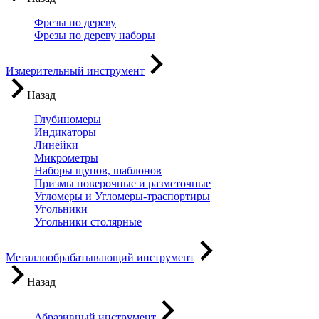
Фрезы по дереву
Фрезы по дереву наборы
Измерительный инструмент
Назад
Глубиномеры
Индикаторы
Линейки
Микрометры
Наборы щупов, шаблонов
Призмы поверочные и разметочные
Угломеры и Угломеры-траспортиры
Угольники
Угольники столярные
Металлообрабатывающий инструмент
Назад
Абразивный инструмент