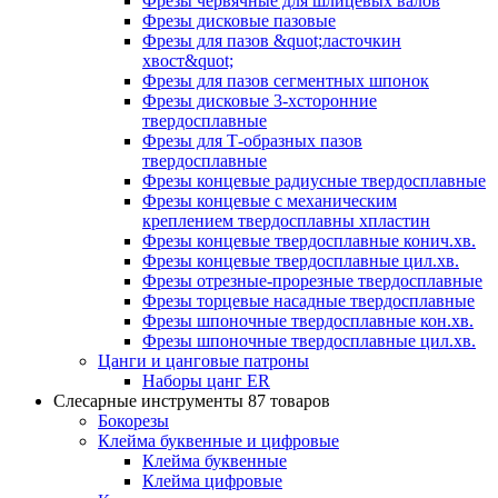
Фрезы червячные для шлицевых валов
Фрезы дисковые пазовые
Фрезы для пазов &quot;ласточкин
хвост&quot;
Фрезы для пазов сегментных шпонок
Фрезы дисковые 3-хсторонние
твердосплавные
Фрезы для Т-образных пазов
твердосплавные
Фрезы концевые радиусные твердосплавные
Фрезы концевые с механическим
креплением твердосплавны хпластин
Фрезы концевые твердосплавные конич.хв.
Фрезы концевые твердосплавные цил.хв.
Фрезы отрезные-прорезные твердосплавные
Фрезы торцевые насадные твердосплавные
Фрезы шпоночные твердосплавные кон.хв.
Фрезы шпоночные твердосплавные цил.хв.
Цанги и цанговые патроны
Наборы цанг ER
Слесарные инструменты
87 товаров
Бокорезы
Клейма буквенные и цифровые
Клейма буквенные
Клейма цифровые