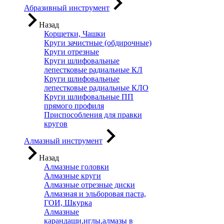
Абразивный инструмент
Назад
Корщетки, Чашки
Круги зачистные (обдирочные)
Круги отрезные
Круги шлифовальные
лепестковые радиальные КЛ
Круги шлифовальные
лепестковые радиальные КЛО
Круги шлифовальные ПП
прямого профиля
Приспособления для правки
кругов
Алмазный инструмент
Назад
Алмазные головки
Алмазные круги
Алмазные отрезные диски
Алмазная и эльборовая паста,
ГОИ, Шкурка
Алмазные
карандаши,иглы,алмазы в