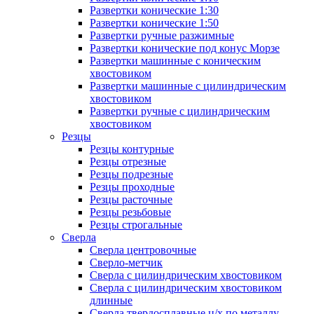
Развертки конические 1:30
Развертки конические 1:50
Развертки ручные разжимные
Развертки конические под конус Морзе
Развертки машинные с коническим
хвостовиком
Развертки машинные с цилиндрическим
хвостовиком
Развертки ручные с цилиндрическим
хвостовиком
Резцы
Резцы контурные
Резцы отрезные
Резцы подрезные
Резцы проходные
Резцы расточные
Резцы резьбовые
Резцы строгальные
Сверла
Сверла центровочные
Сверло-метчик
Сверла с цилиндрическим хвостовиком
Сверла с цилиндрическим хвостовиком
длинные
Сверла твердосплавные ц/х по металлу