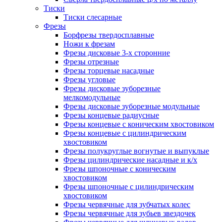
Тиски
Тиски слесарные
Фрезы
Борфрезы твердосплавные
Ножи к фрезам
Фрезы дисковые 3-х сторонние
Фрезы отрезные
Фрезы торцевые насадные
Фрезы угловые
Фрезы дисковые зуборезные
мелкомодульные
Фрезы дисковые зуборезные модульные
Фрезы концевые радиусные
Фрезы концевые с коническим хвостовиком
Фрезы концевые с цилиндрическим
хвостовиком
Фрезы полукруглые вогнутые и выпуклые
Фрезы цилиндрические насадные и к/х
Фрезы шпоночные с коническим
хвостовиком
Фрезы шпоночные с цилиндрическим
хвостовиком
Фрезы червячные для зубчатых колес
Фрезы червячные для зубьев звездочек