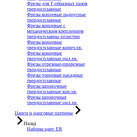
Фрезы для Т-образных пазов
твердосплавные
Фрезы концевые радиусные
твердосплавные
Фрезы концевые с
механическим креплением
твердосплавны хпластин
Фрезы концевые
твердосплавные конич.хв.
Фрезы концевые
твердосплавные цил.хв.
Фрезы отрезные-прорезные
твердосплавные
Фрезы торцевые насадные
твердосплавные
Фрезы шпоночные
твердосплавные кон.хв.
Фрезы шпоночные
твердосплавные цил.хв.
Цанги и цанговые патроны
Назад
Наборы цанг ER