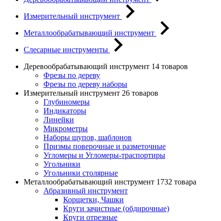
Измерительный инструмент
Металлообрабатывающий инструмент
Слесарные инструменты
Деревообрабатывающий инструмент
14 товаров
Фрезы по дереву
Фрезы по дереву наборы
Измерительный инструмент
26 товаров
Глубиномеры
Индикаторы
Линейки
Микрометры
Наборы щупов, шаблонов
Призмы поверочные и разметочные
Угломеры и Угломеры-траспортиры
Угольники
Угольники столярные
Металлообрабатывающий инструмент
1732 товара
Абразивный инструмент
Корщетки, Чашки
Круги зачистные (обдирочные)
Круги отрезные