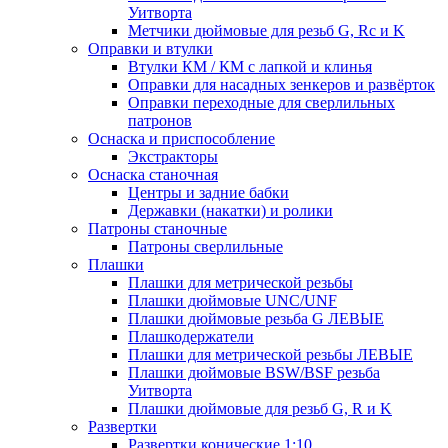
Уитворта
Метчики дюймовые для резьб G, Rc и K
Оправки и втулки
Втулки КМ / КМ с лапкой и клинья
Оправки для насадных зенкеров и развёрток
Оправки переходные для сверлильных
патронов
Оснаска и приспособление
Экстракторы
Оснаска станочная
Центры и задние бабки
Державки (накатки) и ролики
Патроны станочные
Патроны сверлильные
Плашки
Плашки для метрической резьбы
Плашки дюймовые UNC/UNF
Плашки дюймовые резьба G ЛЕВЫЕ
Плашкодержатели
Плашки для метрической резьбы ЛЕВЫЕ
Плашки дюймовые BSW/BSF резьба
Уитворта
Плашки дюймовые для резьб G, R и K
Развертки
Развертки конические 1:10