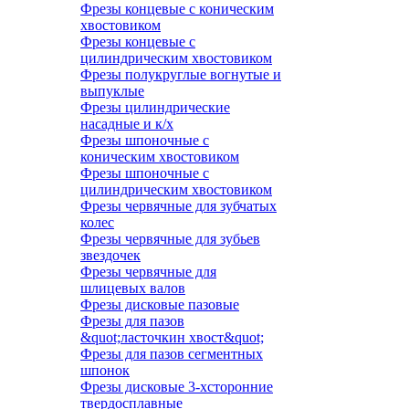
Фрезы концевые с коническим
хвостовиком
Фрезы концевые с
цилиндрическим хвостовиком
Фрезы полукруглые вогнутые и
выпуклые
Фрезы цилиндрические
насадные и к/х
Фрезы шпоночные с
коническим хвостовиком
Фрезы шпоночные с
цилиндрическим хвостовиком
Фрезы червячные для зубчатых
колес
Фрезы червячные для зубьев
звездочек
Фрезы червячные для
шлицевых валов
Фрезы дисковые пазовые
Фрезы для пазов
&quot;ласточкин хвост&quot;
Фрезы для пазов сегментных
шпонок
Фрезы дисковые 3-хсторонние
твердосплавные