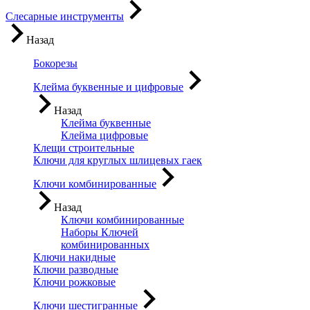
Слесарные инструменты
Назад
Бокорезы
Клейма буквенные и цифровые
Назад
Клейма буквенные
Клейма цифровые
Клещи строительные
Ключи для круглых шлицевых гаек
Ключи комбинированные
Назад
Ключи комбинированные
Наборы Ключей
комбинированных
Ключи накидные
Ключи разводные
Ключи рожковые
Ключи шестигранные