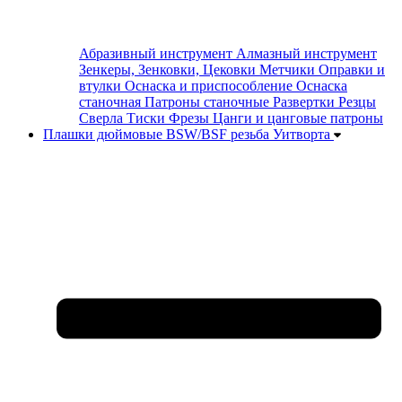
Абразивный инструмент
Алмазный инструмент
Зенкеры, Зенковки, Цековки
Метчики
Оправки и
втулки
Оснаска и приспособление
Оснаска
станочная
Патроны станочные
Развертки
Резцы
Сверла
Тиски
Фрезы
Цанги и цанговые патроны
Плашки дюймовые BSW/BSF резьба Уитворта