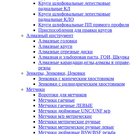
Круги шлифовальные лепестковые
радиальные КЛ
Круги шлифовальные лепестковые
радиальные КЛО
Круги шлифовальные ПП прямого профиля
Приспособления для правки кругов
Алмазный инструмент
Алмазные головки
Алмазные круги
Алмазные отрезные диски
Алмазная и эльборовая паста, ГОИ, Шкурка
Алмазные карандаши,иглы,алмазы в оправе,
резцы
Зенкеры, Зенковки, Цековки
Зенковки с коническим хвостовиком
Зенковки с цилиндрическим хвостовиком
Метчики
Воротоки для метчиков
Метчики гаечные
Метчики гаечные ЛЕВЫЕ
Метчики дюймовые UNC/UNF м/р
Метчики м/р метрические
Метчики метрические ручные
Метчики метрические ручные левые
Метчики дюймовые BSW/BSF резьба