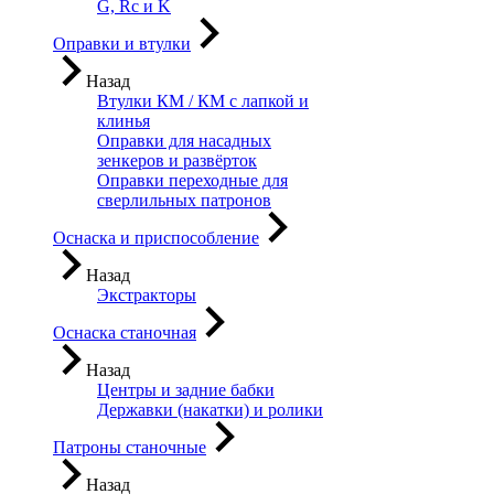
G, Rc и K
Оправки и втулки
Назад
Втулки КМ / КМ с лапкой и
клинья
Оправки для насадных
зенкеров и развёрток
Оправки переходные для
сверлильных патронов
Оснаска и приспособление
Назад
Экстракторы
Оснаска станочная
Назад
Центры и задние бабки
Державки (накатки) и ролики
Патроны станочные
Назад