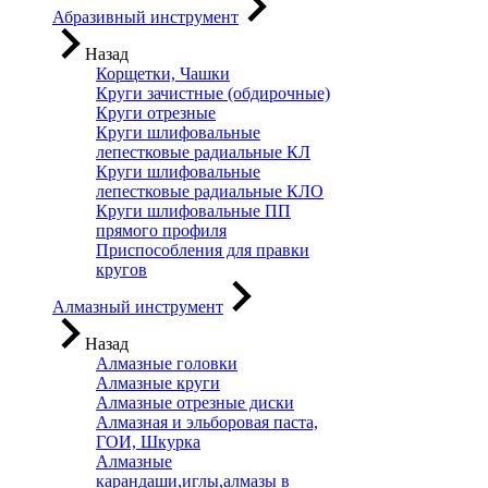
Абразивный инструмент
Назад
Корщетки, Чашки
Круги зачистные (обдирочные)
Круги отрезные
Круги шлифовальные
лепестковые радиальные КЛ
Круги шлифовальные
лепестковые радиальные КЛО
Круги шлифовальные ПП
прямого профиля
Приспособления для правки
кругов
Алмазный инструмент
Назад
Алмазные головки
Алмазные круги
Алмазные отрезные диски
Алмазная и эльборовая паста,
ГОИ, Шкурка
Алмазные
карандаши,иглы,алмазы в