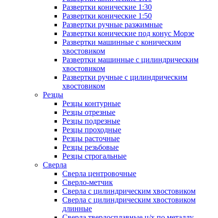
Развертки конические 1:30
Развертки конические 1:50
Развертки ручные разжимные
Развертки конические под конус Морзе
Развертки машинные с коническим
хвостовиком
Развертки машинные с цилиндрическим
хвостовиком
Развертки ручные с цилиндрическим
хвостовиком
Резцы
Резцы контурные
Резцы отрезные
Резцы подрезные
Резцы проходные
Резцы расточные
Резцы резьбовые
Резцы строгальные
Сверла
Сверла центровочные
Сверло-метчик
Сверла с цилиндрическим хвостовиком
Сверла с цилиндрическим хвостовиком
длинные
Сверла твердосплавные ц/х по металлу