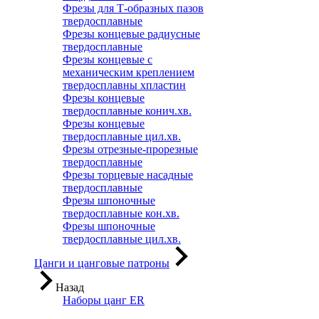
Фрезы для Т-образных пазов
твердосплавные
Фрезы концевые радиусные
твердосплавные
Фрезы концевые с
механическим креплением
твердосплавны хпластин
Фрезы концевые
твердосплавные конич.хв.
Фрезы концевые
твердосплавные цил.хв.
Фрезы отрезные-прорезные
твердосплавные
Фрезы торцевые насадные
твердосплавные
Фрезы шпоночные
твердосплавные кон.хв.
Фрезы шпоночные
твердосплавные цил.хв.
Цанги и цанговые патроны
Назад
Наборы цанг ER