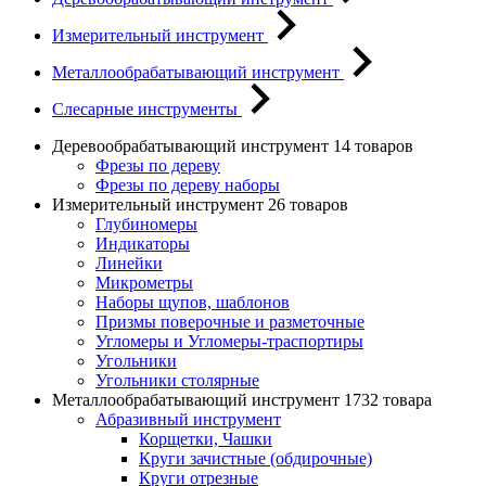
Измерительный инструмент
Металлообрабатывающий инструмент
Слесарные инструменты
Деревообрабатывающий инструмент
14 товаров
Фрезы по дереву
Фрезы по дереву наборы
Измерительный инструмент
26 товаров
Глубиномеры
Индикаторы
Линейки
Микрометры
Наборы щупов, шаблонов
Призмы поверочные и разметочные
Угломеры и Угломеры-траспортиры
Угольники
Угольники столярные
Металлообрабатывающий инструмент
1732 товара
Абразивный инструмент
Корщетки, Чашки
Круги зачистные (обдирочные)
Круги отрезные