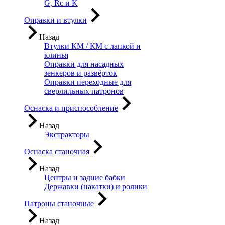
G, Rc и K
Оправки и втулки
Назад
Втулки КМ / КМ с лапкой и
клинья
Оправки для насадных
зенкеров и развёрток
Оправки переходные для
сверлильных патронов
Оснаска и приспособление
Назад
Экстракторы
Оснаска станочная
Назад
Центры и задние бабки
Державки (накатки) и ролики
Патроны станочные
Назад