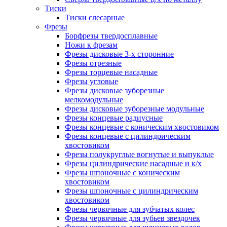
Тиски
Тиски слесарные
Фрезы
Борфрезы твердосплавные
Ножи к фрезам
Фрезы дисковые 3-х сторонние
Фрезы отрезные
Фрезы торцевые насадные
Фрезы угловые
Фрезы дисковые зуборезные
мелкомодульные
Фрезы дисковые зуборезные модульные
Фрезы концевые радиусные
Фрезы концевые с коническим хвостовиком
Фрезы концевые с цилиндрическим
хвостовиком
Фрезы полукруглые вогнутые и выпуклые
Фрезы цилиндрические насадные и к/х
Фрезы шпоночные с коническим
хвостовиком
Фрезы шпоночные с цилиндрическим
хвостовиком
Фрезы червячные для зубчатых колес
Фрезы червячные для зубьев звездочек