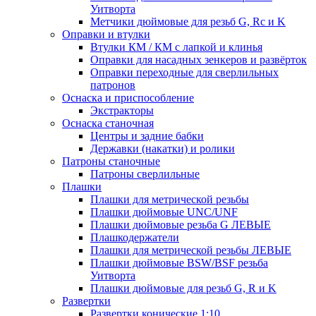
Уитворта
Метчики дюймовые для резьб G, Rc и K
Оправки и втулки
Втулки КМ / КМ с лапкой и клинья
Оправки для насадных зенкеров и развёрток
Оправки переходные для сверлильных
патронов
Оснаска и приспособление
Экстракторы
Оснаска станочная
Центры и задние бабки
Державки (накатки) и ролики
Патроны станочные
Патроны сверлильные
Плашки
Плашки для метрической резьбы
Плашки дюймовые UNC/UNF
Плашки дюймовые резьба G ЛЕВЫЕ
Плашкодержатели
Плашки для метрической резьбы ЛЕВЫЕ
Плашки дюймовые BSW/BSF резьба
Уитворта
Плашки дюймовые для резьб G, R и K
Развертки
Развертки конические 1:10