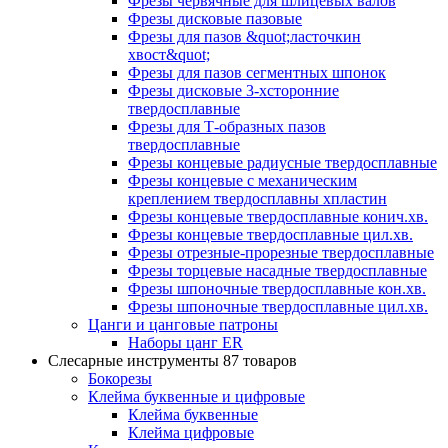
Фрезы червячные для шлицевых валов
Фрезы дисковые пазовые
Фрезы для пазов &quot;ласточкин
хвост&quot;
Фрезы для пазов сегментных шпонок
Фрезы дисковые 3-хсторонние
твердосплавные
Фрезы для Т-образных пазов
твердосплавные
Фрезы концевые радиусные твердосплавные
Фрезы концевые с механическим
креплением твердосплавны хпластин
Фрезы концевые твердосплавные конич.хв.
Фрезы концевые твердосплавные цил.хв.
Фрезы отрезные-прорезные твердосплавные
Фрезы торцевые насадные твердосплавные
Фрезы шпоночные твердосплавные кон.хв.
Фрезы шпоночные твердосплавные цил.хв.
Цанги и цанговые патроны
Наборы цанг ER
Слесарные инструменты
87 товаров
Бокорезы
Клейма буквенные и цифровые
Клейма буквенные
Клейма цифровые