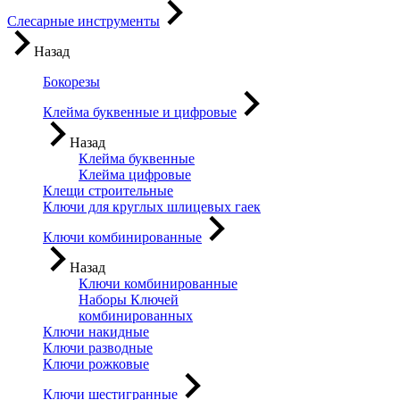
Слесарные инструменты
Назад
Бокорезы
Клейма буквенные и цифровые
Назад
Клейма буквенные
Клейма цифровые
Клещи строительные
Ключи для круглых шлицевых гаек
Ключи комбинированные
Назад
Ключи комбинированные
Наборы Ключей
комбинированных
Ключи накидные
Ключи разводные
Ключи рожковые
Ключи шестигранные