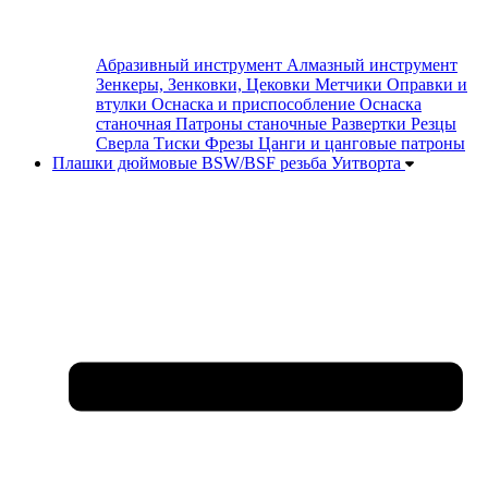
Абразивный инструмент
Алмазный инструмент
Зенкеры, Зенковки, Цековки
Метчики
Оправки и
втулки
Оснаска и приспособление
Оснаска
станочная
Патроны станочные
Развертки
Резцы
Сверла
Тиски
Фрезы
Цанги и цанговые патроны
Плашки дюймовые BSW/BSF резьба Уитворта