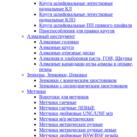
Круги шлифовальные лепестковые
радиальные КЛ
Круги шлифовальные лепестковые
радиальные КЛО
Круги шлифовальные ПП прямого профиля
Приспособления для правки кругов
Алмазный инструмент
Алмазные головки
Алмазные круги
Алмазные отрезные диски
Алмазная и эльборовая паста, ГОИ, Шкурка
Алмазные карандаши,иглы,алмазы в оправе,
резцы
Зенкеры, Зенковки, Цековки
Зенковки с коническим хвостовиком
Зенковки с цилиндрическим хвостовиком
Метчики
Воротоки для метчиков
Метчики гаечные
Метчики гаечные ЛЕВЫЕ
Метчики дюймовые UNC/UNF м/р
Метчики м/р метрические
Метчики метрические ручные
Метчики метрические ручные левые
Метчики дюймовые BSW/BSF резьба