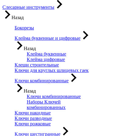
Слесарные инструменты
Назад
Бокорезы
Клейма буквенные и цифровые
Назад
Клейма буквенные
Клейма цифровые
Клещи строительные
Ключи для круглых шлицевых гаек
Ключи комбинированные
Назад
Ключи комбинированные
Наборы Ключей
комбинированных
Ключи накидные
Ключи разводные
Ключи рожковые
Ключи шестигранные