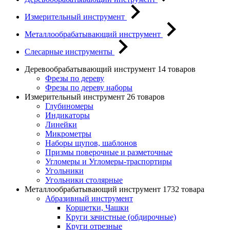
Измерительный инструмент
Металлообрабатывающий инструмент
Слесарные инструменты
Деревообрабатывающий инструмент
14 товаров
Фрезы по дереву
Фрезы по дереву наборы
Измерительный инструмент
26 товаров
Глубиномеры
Индикаторы
Линейки
Микрометры
Наборы щупов, шаблонов
Призмы поверочные и разметочные
Угломеры и Угломеры-траспортиры
Угольники
Угольники столярные
Металлообрабатывающий инструмент
1732 товара
Абразивный инструмент
Корщетки, Чашки
Круги зачистные (обдирочные)
Круги отрезные