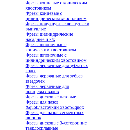
Фрезы концевые с коническим
хвостовиком
Фрезы концевые с
цилиндрическим хвостовиком
Фрезы полукруглые вогнутые и
выпуклые
Фрезы цилиндрические
насадные и к/х
Фрезы шпоночные с
коническим хвостовиком
Фрезы шпоночные с
цилиндрическим хвостовиком
Фрезы червячные для зубчатых
колес
Фрезы червячные для зубьев
звездочек
Фрезы червячные для
шлицевых валов
Фрезы дисковые пазовые
Фрезы для пазов
&quot;ласточкин хвост&quot;
Фрезы для пазов сегментных
шпонок
Фрезы дисковые 3-хсторонние
твердосплавные