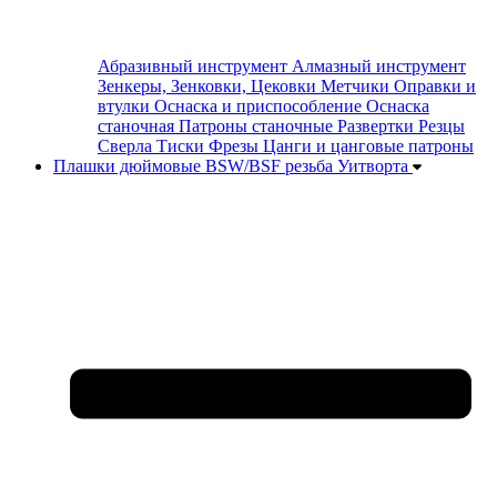
Абразивный инструмент
Алмазный инструмент
Зенкеры, Зенковки, Цековки
Метчики
Оправки и
втулки
Оснаска и приспособление
Оснаска
станочная
Патроны станочные
Развертки
Резцы
Сверла
Тиски
Фрезы
Цанги и цанговые патроны
Плашки дюймовые BSW/BSF резьба Уитворта