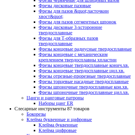
Фрезы червячные для шлицевых валов
Фрезы дисковые пазовые
Фрезы для пазов &quot;ласточкин
хвост&quot;
Фрезы для пазов сегментных шпонок
Фрезы дисковые 3-хсторонние
твердосплавные
Фрезы для Т-образных пазов
твердосплавные
Фрезы концевые радиусные твердосплавные
Фрезы концевые с механическим
креплением твердосплавны хпластин
Фрезы концевые твердосплавные конич.хв.
Фрезы концевые твердосплавные цил.хв.
Фрезы отрезные-прорезные твердосплавные
Фрезы торцевые насадные твердосплавные
Фрезы шпоночные твердосплавные кон.хв.
Фрезы шпоночные твердосплавные цил.хв.
Цанги и цанговые патроны
Наборы цанг ER
Слесарные инструменты
87 товаров
Бокорезы
Клейма буквенные и цифровые
Клейма буквенные
Клейма цифровые