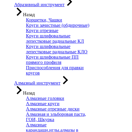
Абразивный инструмент
Назад
Корщетки, Чашки
Круги зачистные (обдирочные)
Круги отрезные
Круги шлифовальные
лепестковые радиальные КЛ
Круги шлифовальные
лепестковые радиальные КЛО
Круги шлифовальные ПП
прямого профиля
Приспособления для правки
кругов
Алмазный инструмент
Назад
Алмазные головки
Алмазные круги
Алмазные отрезные диски
Алмазная и эльборовая паста,
ГОИ, Шкурка
Алмазные
карандаши,иглы,алмазы в