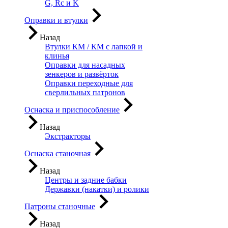
G, Rc и K
Оправки и втулки
Назад
Втулки КМ / КМ с лапкой и
клинья
Оправки для насадных
зенкеров и развёрток
Оправки переходные для
сверлильных патронов
Оснаска и приспособление
Назад
Экстракторы
Оснаска станочная
Назад
Центры и задние бабки
Державки (накатки) и ролики
Патроны станочные
Назад