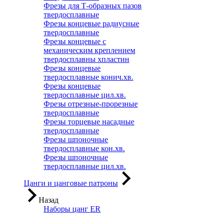
Фрезы для Т-образных пазов
твердосплавные
Фрезы концевые радиусные
твердосплавные
Фрезы концевые с
механическим креплением
твердосплавны хпластин
Фрезы концевые
твердосплавные конич.хв.
Фрезы концевые
твердосплавные цил.хв.
Фрезы отрезные-прорезные
твердосплавные
Фрезы торцевые насадные
твердосплавные
Фрезы шпоночные
твердосплавные кон.хв.
Фрезы шпоночные
твердосплавные цил.хв.
Цанги и цанговые патроны
Назад
Наборы цанг ER