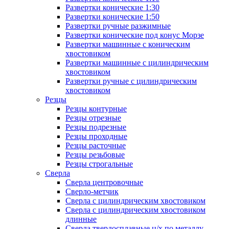
Развертки конические 1:30
Развертки конические 1:50
Развертки ручные разжимные
Развертки конические под конус Морзе
Развертки машинные с коническим
хвостовиком
Развертки машинные с цилиндрическим
хвостовиком
Развертки ручные с цилиндрическим
хвостовиком
Резцы
Резцы контурные
Резцы отрезные
Резцы подрезные
Резцы проходные
Резцы расточные
Резцы резьбовые
Резцы строгальные
Сверла
Сверла центровочные
Сверло-метчик
Сверла с цилиндрическим хвостовиком
Сверла с цилиндрическим хвостовиком
длинные
Сверла твердосплавные ц/х по металлу