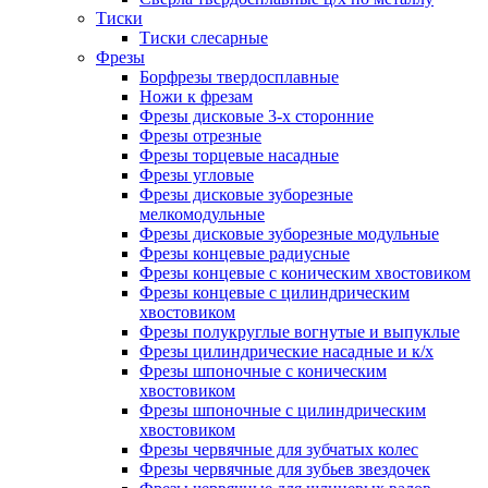
Тиски
Тиски слесарные
Фрезы
Борфрезы твердосплавные
Ножи к фрезам
Фрезы дисковые 3-х сторонние
Фрезы отрезные
Фрезы торцевые насадные
Фрезы угловые
Фрезы дисковые зуборезные
мелкомодульные
Фрезы дисковые зуборезные модульные
Фрезы концевые радиусные
Фрезы концевые с коническим хвостовиком
Фрезы концевые с цилиндрическим
хвостовиком
Фрезы полукруглые вогнутые и выпуклые
Фрезы цилиндрические насадные и к/х
Фрезы шпоночные с коническим
хвостовиком
Фрезы шпоночные с цилиндрическим
хвостовиком
Фрезы червячные для зубчатых колес
Фрезы червячные для зубьев звездочек