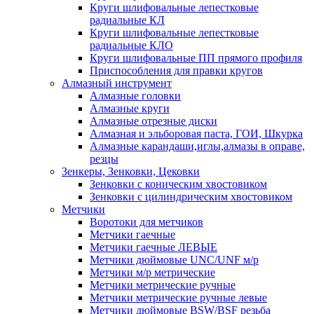
Круги шлифовальные лепестковые
радиальные КЛ
Круги шлифовальные лепестковые
радиальные КЛО
Круги шлифовальные ПП прямого профиля
Приспособления для правки кругов
Алмазный инструмент
Алмазные головки
Алмазные круги
Алмазные отрезные диски
Алмазная и эльборовая паста, ГОИ, Шкурка
Алмазные карандаши,иглы,алмазы в оправе,
резцы
Зенкеры, Зенковки, Цековки
Зенковки с коническим хвостовиком
Зенковки с цилиндрическим хвостовиком
Метчики
Воротоки для метчиков
Метчики гаечные
Метчики гаечные ЛЕВЫЕ
Метчики дюймовые UNC/UNF м/р
Метчики м/р метрические
Метчики метрические ручные
Метчики метрические ручные левые
Метчики дюймовые BSW/BSF резьба