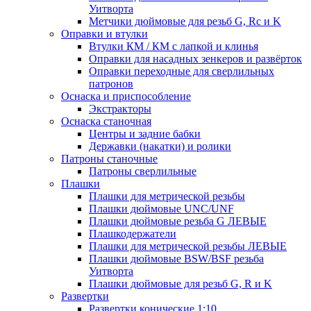
Уитворта
Метчики дюймовые для резьб G, Rc и K
Оправки и втулки
Втулки КМ / КМ с лапкой и клинья
Оправки для насадных зенкеров и развёрток
Оправки переходные для сверлильных
патронов
Оснаска и приспособление
Экстракторы
Оснаска станочная
Центры и задние бабки
Державки (накатки) и ролики
Патроны станочные
Патроны сверлильные
Плашки
Плашки для метрической резьбы
Плашки дюймовые UNC/UNF
Плашки дюймовые резьба G ЛЕВЫЕ
Плашкодержатели
Плашки для метрической резьбы ЛЕВЫЕ
Плашки дюймовые BSW/BSF резьба
Уитворта
Плашки дюймовые для резьб G, R и K
Развертки
Развертки конические 1:10