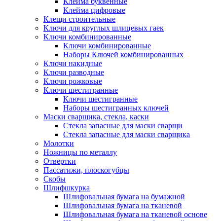
Клейма буквенные
Клейма цифровые
Клещи строительные
Ключи для круглых шлицевых гаек
Ключи комбинированные
Ключи комбинированные
Наборы Ключей комбинированных
Ключи накидные
Ключи разводные
Ключи рожковые
Ключи шестигранные
Ключи шестигранные
Наборы шестигранных ключей
Маски сварщика, стекла, каски
Стекла запасные для маски сварщи
Стекла запасные для маски сварщика
Молотки
Ножницы по металлу
Отвертки
Пассатижи, плоскогубцы
Скобы
Шлифшкурка
Шлифовальная бумага на бумажной
Шлифовальная бумага на тканевой
Шлифовальная бумага на тканевой основе