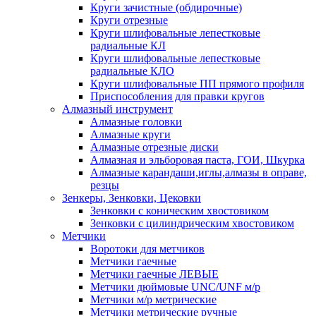
Круги зачистные (обдирочные)
Круги отрезные
Круги шлифовальные лепестковые
радиальные КЛ
Круги шлифовальные лепестковые
радиальные КЛО
Круги шлифовальные ПП прямого профиля
Приспособления для правки кругов
Алмазный инструмент
Алмазные головки
Алмазные круги
Алмазные отрезные диски
Алмазная и эльборовая паста, ГОИ, Шкурка
Алмазные карандаши,иглы,алмазы в оправе,
резцы
Зенкеры, Зенковки, Цековки
Зенковки с коническим хвостовиком
Зенковки с цилиндрическим хвостовиком
Метчики
Воротоки для метчиков
Метчики гаечные
Метчики гаечные ЛЕВЫЕ
Метчики дюймовые UNC/UNF м/р
Метчики м/р метрические
Метчики метрические ручные