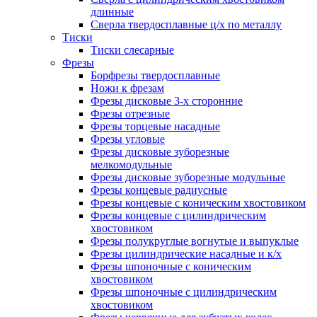
длинные
Сверла твердосплавные ц/х по металлу
Тиски
Тиски слесарные
Фрезы
Борфрезы твердосплавные
Ножи к фрезам
Фрезы дисковые 3-х сторонние
Фрезы отрезные
Фрезы торцевые насадные
Фрезы угловые
Фрезы дисковые зуборезные
мелкомодульные
Фрезы дисковые зуборезные модульные
Фрезы концевые радиусные
Фрезы концевые с коническим хвостовиком
Фрезы концевые с цилиндрическим
хвостовиком
Фрезы полукруглые вогнутые и выпуклые
Фрезы цилиндрические насадные и к/х
Фрезы шпоночные с коническим
хвостовиком
Фрезы шпоночные с цилиндрическим
хвостовиком