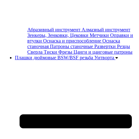
Абразивный инструмент
Алмазный инструмент
Зенкеры, Зенковки, Цековки
Метчики
Оправки и
втулки
Оснаска и приспособление
Оснаска
станочная
Патроны станочные
Развертки
Резцы
Сверла
Тиски
Фрезы
Цанги и цанговые патроны
Плашки дюймовые BSW/BSF резьба Уитворта