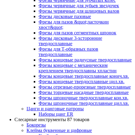
Фрезы червячные для зубчатых колес
Фрезы червячные для зубьев звездочек
Фрезы червячные для шлицевых валов
Фрезы дисковые пазовые
Фрезы для пазов &quot;ласточкин
хвост&quot;
Фрезы для пазов сегментных шпонок
Фрезы дисковые 3-хсторонние
твердосплавные
Фрезы для Т-образных пазов
твердосплавные
Фрезы концевые радиусные твердосплавные
Фрезы концевые с механическим
креплением твердосплавны хпластин
Фрезы концевые твердосплавные конич.хв.
Фрезы концевые твердосплавные цил.хв.
Фрезы отрезные-прорезные твердосплавные
Фрезы торцевые насадные твердосплавные
Фрезы шпоночные твердосплавные кон.хв.
Фрезы шпоночные твердосплавные цил.хв.
Цанги и цанговые патроны
Наборы цанг ER
Слесарные инструменты
87 товаров
Бокорезы
Клейма буквенные и цифровые