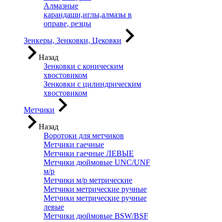
Алмазные
карандаши,иглы,алмазы в
оправе, резцы
Зенкеры, Зенковки, Цековки
Назад
Зенковки с коническим
хвостовиком
Зенковки с цилиндрическим
хвостовиком
Метчики
Назад
Воротоки для метчиков
Метчики гаечные
Метчики гаечные ЛЕВЫЕ
Метчики дюймовые UNC/UNF
м/р
Метчики м/р метрические
Метчики метрические ручные
Метчики метрические ручные
левые
Метчики дюймовые BSW/BSF