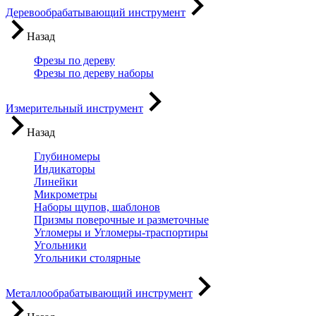
Деревообрабатывающий инструмент
Назад
Фрезы по дереву
Фрезы по дереву наборы
Измерительный инструмент
Назад
Глубиномеры
Индикаторы
Линейки
Микрометры
Наборы щупов, шаблонов
Призмы поверочные и разметочные
Угломеры и Угломеры-траспортиры
Угольники
Угольники столярные
Металлообрабатывающий инструмент