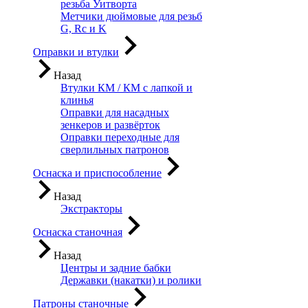
резьба Уитворта
Метчики дюймовые для резьб
G, Rc и K
Оправки и втулки
Назад
Втулки КМ / КМ с лапкой и
клинья
Оправки для насадных
зенкеров и развёрток
Оправки переходные для
сверлильных патронов
Оснаска и приспособление
Назад
Экстракторы
Оснаска станочная
Назад
Центры и задние бабки
Державки (накатки) и ролики
Патроны станочные