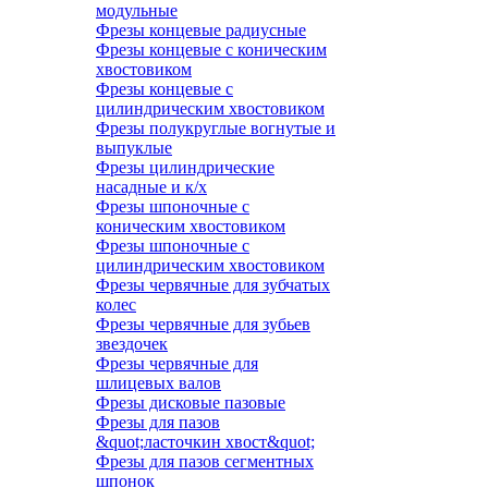
модульные
Фрезы концевые радиусные
Фрезы концевые с коническим
хвостовиком
Фрезы концевые с
цилиндрическим хвостовиком
Фрезы полукруглые вогнутые и
выпуклые
Фрезы цилиндрические
насадные и к/х
Фрезы шпоночные с
коническим хвостовиком
Фрезы шпоночные с
цилиндрическим хвостовиком
Фрезы червячные для зубчатых
колес
Фрезы червячные для зубьев
звездочек
Фрезы червячные для
шлицевых валов
Фрезы дисковые пазовые
Фрезы для пазов
&quot;ласточкин хвост&quot;
Фрезы для пазов сегментных
шпонок