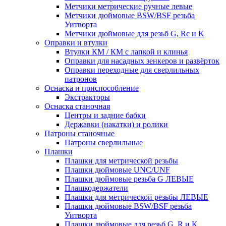
Метчики метрические ручные левые
Метчики дюймовые BSW/BSF резьба
Уитворта
Метчики дюймовые для резьб G, Rc и K
Оправки и втулки
Втулки КМ / КМ с лапкой и клинья
Оправки для насадных зенкеров и развёрток
Оправки переходные для сверлильных
патронов
Оснаска и приспособление
Экстракторы
Оснаска станочная
Центры и задние бабки
Державки (накатки) и ролики
Патроны станочные
Патроны сверлильные
Плашки
Плашки для метрической резьбы
Плашки дюймовые UNC/UNF
Плашки дюймовые резьба G ЛЕВЫЕ
Плашкодержатели
Плашки для метрической резьбы ЛЕВЫЕ
Плашки дюймовые BSW/BSF резьба
Уитворта
Плашки дюймовые для резьб G, R и K