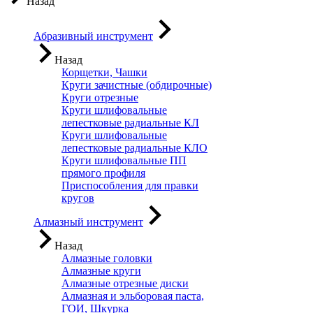
Назад
Абразивный инструмент
Назад
Корщетки, Чашки
Круги зачистные (обдирочные)
Круги отрезные
Круги шлифовальные
лепестковые радиальные КЛ
Круги шлифовальные
лепестковые радиальные КЛО
Круги шлифовальные ПП
прямого профиля
Приспособления для правки
кругов
Алмазный инструмент
Назад
Алмазные головки
Алмазные круги
Алмазные отрезные диски
Алмазная и эльборовая паста,
ГОИ, Шкурка