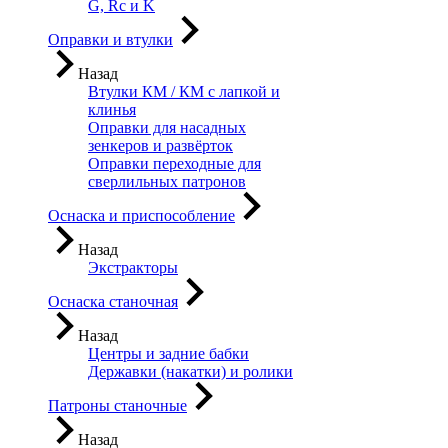
G, Rc и K
Оправки и втулки
Назад
Втулки КМ / КМ с лапкой и
клинья
Оправки для насадных
зенкеров и развёрток
Оправки переходные для
сверлильных патронов
Оснаска и приспособление
Назад
Экстракторы
Оснаска станочная
Назад
Центры и задние бабки
Державки (накатки) и ролики
Патроны станочные
Назад