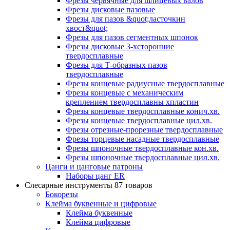
Фрезы червячные для шлицевых валов
Фрезы дисковые пазовые
Фрезы для пазов &quot;ласточкин
хвост&quot;
Фрезы для пазов сегментных шпонок
Фрезы дисковые 3-хсторонние
твердосплавные
Фрезы для Т-образных пазов
твердосплавные
Фрезы концевые радиусные твердосплавные
Фрезы концевые с механическим
креплением твердосплавны хпластин
Фрезы концевые твердосплавные конич.хв.
Фрезы концевые твердосплавные цил.хв.
Фрезы отрезные-прорезные твердосплавные
Фрезы торцевые насадные твердосплавные
Фрезы шпоночные твердосплавные кон.хв.
Фрезы шпоночные твердосплавные цил.хв.
Цанги и цанговые патроны
Наборы цанг ER
Слесарные инструменты
87 товаров
Бокорезы
Клейма буквенные и цифровые
Клейма буквенные
Клейма цифровые