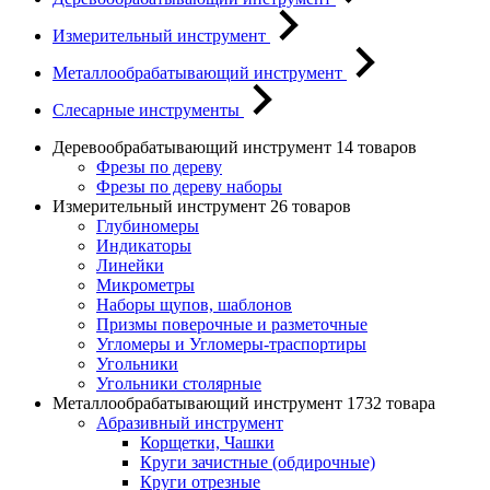
Измерительный инструмент
Металлообрабатывающий инструмент
Слесарные инструменты
Деревообрабатывающий инструмент
14 товаров
Фрезы по дереву
Фрезы по дереву наборы
Измерительный инструмент
26 товаров
Глубиномеры
Индикаторы
Линейки
Микрометры
Наборы щупов, шаблонов
Призмы поверочные и разметочные
Угломеры и Угломеры-траспортиры
Угольники
Угольники столярные
Металлообрабатывающий инструмент
1732 товара
Абразивный инструмент
Корщетки, Чашки
Круги зачистные (обдирочные)
Круги отрезные