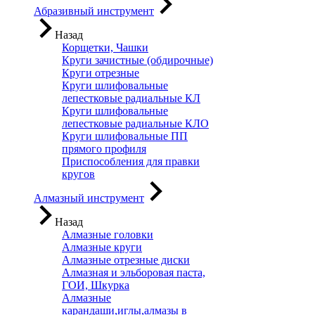
Абразивный инструмент
Назад
Корщетки, Чашки
Круги зачистные (обдирочные)
Круги отрезные
Круги шлифовальные
лепестковые радиальные КЛ
Круги шлифовальные
лепестковые радиальные КЛО
Круги шлифовальные ПП
прямого профиля
Приспособления для правки
кругов
Алмазный инструмент
Назад
Алмазные головки
Алмазные круги
Алмазные отрезные диски
Алмазная и эльборовая паста,
ГОИ, Шкурка
Алмазные
карандаши,иглы,алмазы в