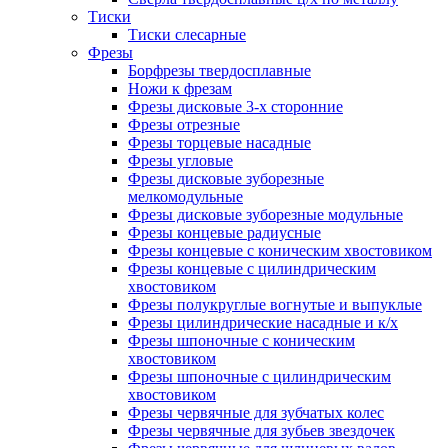
Тиски
Тиски слесарные
Фрезы
Борфрезы твердосплавные
Ножи к фрезам
Фрезы дисковые 3-х сторонние
Фрезы отрезные
Фрезы торцевые насадные
Фрезы угловые
Фрезы дисковые зуборезные
мелкомодульные
Фрезы дисковые зуборезные модульные
Фрезы концевые радиусные
Фрезы концевые с коническим хвостовиком
Фрезы концевые с цилиндрическим
хвостовиком
Фрезы полукруглые вогнутые и выпуклые
Фрезы цилиндрические насадные и к/х
Фрезы шпоночные с коническим
хвостовиком
Фрезы шпоночные с цилиндрическим
хвостовиком
Фрезы червячные для зубчатых колес
Фрезы червячные для зубьев звездочек