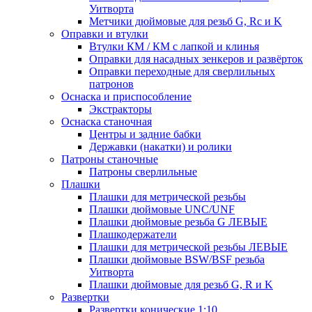
Уитворта
Метчики дюймовые для резьб G, Rc и K
Оправки и втулки
Втулки КМ / КМ с лапкой и клинья
Оправки для насадных зенкеров и развёрток
Оправки переходные для сверлильных
патронов
Оснаска и приспособление
Экстракторы
Оснаска станочная
Центры и задние бабки
Державки (накатки) и ролики
Патроны станочные
Патроны сверлильные
Плашки
Плашки для метрической резьбы
Плашки дюймовые UNC/UNF
Плашки дюймовые резьба G ЛЕВЫЕ
Плашкодержатели
Плашки для метрической резьбы ЛЕВЫЕ
Плашки дюймовые BSW/BSF резьба
Уитворта
Плашки дюймовые для резьб G, R и K
Развертки
Развертки конические 1:10