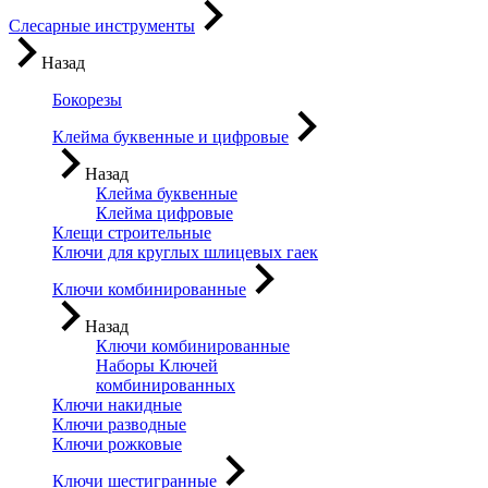
Слесарные инструменты
Назад
Бокорезы
Клейма буквенные и цифровые
Назад
Клейма буквенные
Клейма цифровые
Клещи строительные
Ключи для круглых шлицевых гаек
Ключи комбинированные
Назад
Ключи комбинированные
Наборы Ключей
комбинированных
Ключи накидные
Ключи разводные
Ключи рожковые
Ключи шестигранные