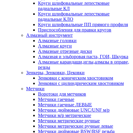
Круги шлифовальные лепестковые
радиальные КЛ
Круги шлифовальные лепестковые
радиальные КЛО
Круги шлифовальные ПП прямого профиля
Приспособления для правки кругов
Алмазный инструмент
Алмазные головки
Алмазные круги
Алмазные отрезные диски
Алмазная и эльборовая паста, ГОИ, Шкурка
Алмазные карандаши,иглы,алмазы в оправе,
резцы
Зенкеры, Зенковки, Цековки
Зенковки с коническим хвостовиком
Зенковки с цилиндрическим хвостовиком
Метчики
Воротоки для метчиков
Метчики гаечные
Метчики гаечные ЛЕВЫЕ
Метчики дюймовые UNC/UNF м/р
Метчики м/р метрические
Метчики метрические ручные
Метчики метрические ручные левые
Метчики дюймовые BSW/BSF резьба