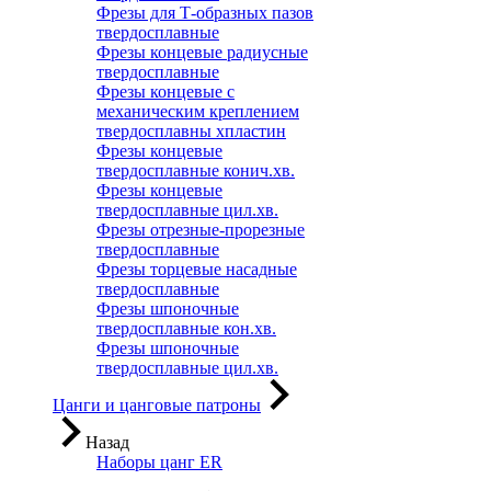
Фрезы для Т-образных пазов
твердосплавные
Фрезы концевые радиусные
твердосплавные
Фрезы концевые с
механическим креплением
твердосплавны хпластин
Фрезы концевые
твердосплавные конич.хв.
Фрезы концевые
твердосплавные цил.хв.
Фрезы отрезные-прорезные
твердосплавные
Фрезы торцевые насадные
твердосплавные
Фрезы шпоночные
твердосплавные кон.хв.
Фрезы шпоночные
твердосплавные цил.хв.
Цанги и цанговые патроны
Назад
Наборы цанг ER