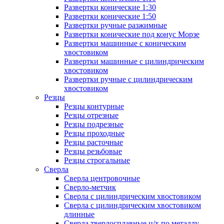
Развертки конические 1:30
Развертки конические 1:50
Развертки ручные разжимные
Развертки конические под конус Морзе
Развертки машинные с коническим
хвостовиком
Развертки машинные с цилиндрическим
хвостовиком
Развертки ручные с цилиндрическим
хвостовиком
Резцы
Резцы контурные
Резцы отрезные
Резцы подрезные
Резцы проходные
Резцы расточные
Резцы резьбовые
Резцы строгальные
Сверла
Сверла центровочные
Сверло-метчик
Сверла с цилиндрическим хвостовиком
Сверла с цилиндрическим хвостовиком
длинные
Сверла твердосплавные ц/х по металлу