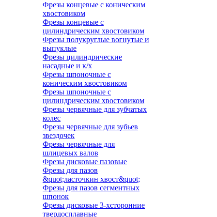
Фрезы концевые с коническим
хвостовиком
Фрезы концевые с
цилиндрическим хвостовиком
Фрезы полукруглые вогнутые и
выпуклые
Фрезы цилиндрические
насадные и к/х
Фрезы шпоночные с
коническим хвостовиком
Фрезы шпоночные с
цилиндрическим хвостовиком
Фрезы червячные для зубчатых
колес
Фрезы червячные для зубьев
звездочек
Фрезы червячные для
шлицевых валов
Фрезы дисковые пазовые
Фрезы для пазов
&quot;ласточкин хвост&quot;
Фрезы для пазов сегментных
шпонок
Фрезы дисковые 3-хсторонние
твердосплавные