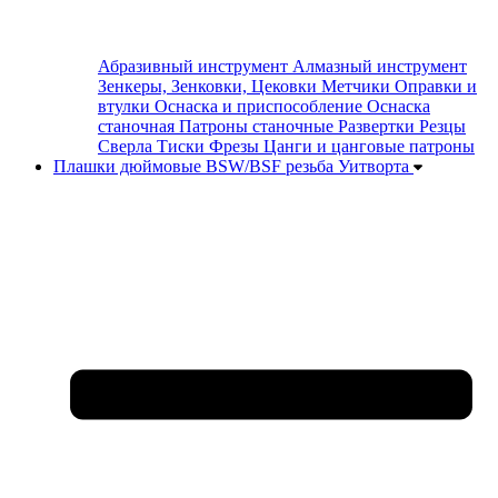
Абразивный инструмент
Алмазный инструмент
Зенкеры, Зенковки, Цековки
Метчики
Оправки и
втулки
Оснаска и приспособление
Оснаска
станочная
Патроны станочные
Развертки
Резцы
Сверла
Тиски
Фрезы
Цанги и цанговые патроны
Плашки дюймовые BSW/BSF резьба Уитворта