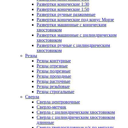
Развертки конические 1:30
Развертки конические 1:50
Развертки ручные разжимные
Развертки конические под конус Морзе
Развертки машинные с коническим
хвостовиком
Развертки машинные с цилиндрическим
хвостовиком
Развертки ручные с цилиндрическим
хвостовиком
Резцы
Резцы контурные
Резцы отрезные
Резцы подрезные
Резцы проходные
Резцы расточные
Резцы резьбовые
Резцы строгальные
Сверла
Сверла центровочные
Сверло-метчик
Сверла с цилиндрическим хвостовиком
Сверла с цилиндрическим хвостовиком
длинные
Сверла твердосплавные ц/х по металлу