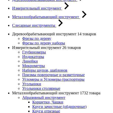
Измерительный инструмент
Металлообрабатывающий инструмент
Слесарные инструменты
Деревообрабатывающий инструмент
14 товаров
Фрезы по дереву
Фрезы по дереву наборы
Измерительный инструмент
26 товаров
Глубиномеры
Индикаторы
Линейки
Микрометры
Наборы щупов, шаблонов
Призмы поверочные и разметочные
Угломеры и Угломеры-траспортиры
Угольники
Угольники столярные
Металлообрабатывающий инструмент
1732 товара
Абразивный инструмент
Корщетки, Чашки
Круги зачистные (обдирочные)
Круги отрезные