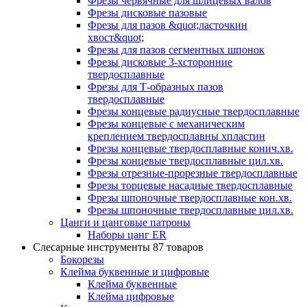
Фрезы червячные для шлицевых валов
Фрезы дисковые пазовые
Фрезы для пазов &quot;ласточкин
хвост&quot;
Фрезы для пазов сегментных шпонок
Фрезы дисковые 3-хсторонние
твердосплавные
Фрезы для Т-образных пазов
твердосплавные
Фрезы концевые радиусные твердосплавные
Фрезы концевые с механическим
креплением твердосплавны хпластин
Фрезы концевые твердосплавные конич.хв.
Фрезы концевые твердосплавные цил.хв.
Фрезы отрезные-прорезные твердосплавные
Фрезы торцевые насадные твердосплавные
Фрезы шпоночные твердосплавные кон.хв.
Фрезы шпоночные твердосплавные цил.хв.
Цанги и цанговые патроны
Наборы цанг ER
Слесарные инструменты
87 товаров
Бокорезы
Клейма буквенные и цифровые
Клейма буквенные
Клейма цифровые