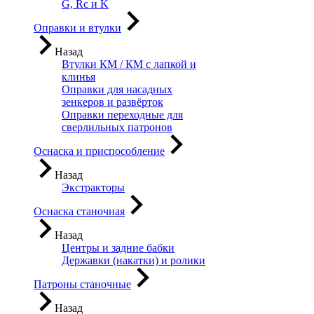
G, Rc и K
Оправки и втулки
Назад
Втулки КМ / КМ с лапкой и
клинья
Оправки для насадных
зенкеров и развёрток
Оправки переходные для
сверлильных патронов
Оснаска и приспособление
Назад
Экстракторы
Оснаска станочная
Назад
Центры и задние бабки
Державки (накатки) и ролики
Патроны станочные
Назад