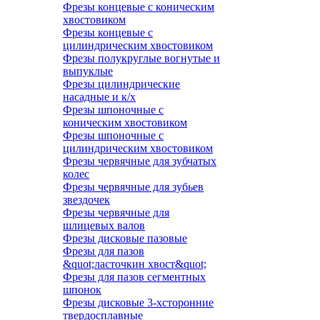
Фрезы концевые с коническим
хвостовиком
Фрезы концевые с
цилиндрическим хвостовиком
Фрезы полукруглые вогнутые и
выпуклые
Фрезы цилиндрические
насадные и к/х
Фрезы шпоночные с
коническим хвостовиком
Фрезы шпоночные с
цилиндрическим хвостовиком
Фрезы червячные для зубчатых
колес
Фрезы червячные для зубьев
звездочек
Фрезы червячные для
шлицевых валов
Фрезы дисковые пазовые
Фрезы для пазов
&quot;ласточкин хвост&quot;
Фрезы для пазов сегментных
шпонок
Фрезы дисковые 3-хсторонние
твердосплавные