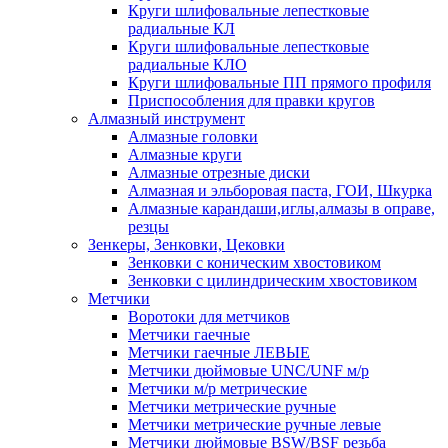
Круги шлифовальные лепестковые
радиальные КЛ
Круги шлифовальные лепестковые
радиальные КЛО
Круги шлифовальные ПП прямого профиля
Приспособления для правки кругов
Алмазный инструмент
Алмазные головки
Алмазные круги
Алмазные отрезные диски
Алмазная и эльборовая паста, ГОИ, Шкурка
Алмазные карандаши,иглы,алмазы в оправе,
резцы
Зенкеры, Зенковки, Цековки
Зенковки с коническим хвостовиком
Зенковки с цилиндрическим хвостовиком
Метчики
Воротоки для метчиков
Метчики гаечные
Метчики гаечные ЛЕВЫЕ
Метчики дюймовые UNC/UNF м/р
Метчики м/р метрические
Метчики метрические ручные
Метчики метрические ручные левые
Метчики дюймовые BSW/BSF резьба