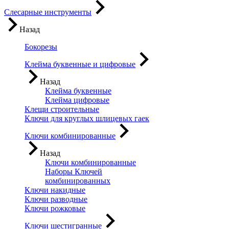
Слесарные инструменты
Назад
Бокорезы
Клейма буквенные и цифровые
Назад
Клейма буквенные
Клейма цифровые
Клещи строительные
Ключи для круглых шлицевых гаек
Ключи комбинированные
Назад
Ключи комбинированные
Наборы Ключей
комбинированных
Ключи накидные
Ключи разводные
Ключи рожковые
Ключи шестигранные