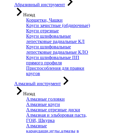
Абразивный инструмент
Назад
Корщетки, Чашки
Круги зачистные (обдирочные)
Круги отрезные
Круги шлифовальные
лепестковые радиальные КЛ
Круги шлифовальные
лепестковые радиальные КЛО
Круги шлифовальные ПП
прямого профиля
Приспособления для правки
кругов
Алмазный инструмент
Назад
Алмазные головки
Алмазные круги
Алмазные отрезные диски
Алмазная и эльборовая паста,
ГОИ, Шкурка
Алмазные
карандаши,иглы,алмазы в