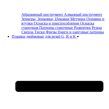
Абразивный инструмент
Алмазный инструмент
Зенкеры, Зенковки, Цековки
Метчики
Оправки и
втулки
Оснаска и приспособление
Оснаска
станочная
Патроны станочные
Развертки
Резцы
Сверла
Тиски
Фрезы
Цанги и цанговые патроны
Плашки дюймовые для резьб G, R и K