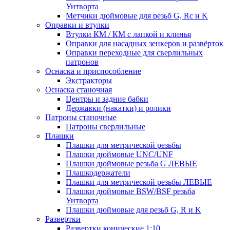
Уитворта
Метчики дюймовые для резьб G, Rc и K
Оправки и втулки
Втулки КМ / КМ с лапкой и клинья
Оправки для насадных зенкеров и развёрток
Оправки переходные для сверлильных
патронов
Оснаска и приспособление
Экстракторы
Оснаска станочная
Центры и задние бабки
Державки (накатки) и ролики
Патроны станочные
Патроны сверлильные
Плашки
Плашки для метрической резьбы
Плашки дюймовые UNC/UNF
Плашки дюймовые резьба G ЛЕВЫЕ
Плашкодержатели
Плашки для метрической резьбы ЛЕВЫЕ
Плашки дюймовые BSW/BSF резьба
Уитворта
Плашки дюймовые для резьб G, R и K
Развертки
Развертки конические 1:10