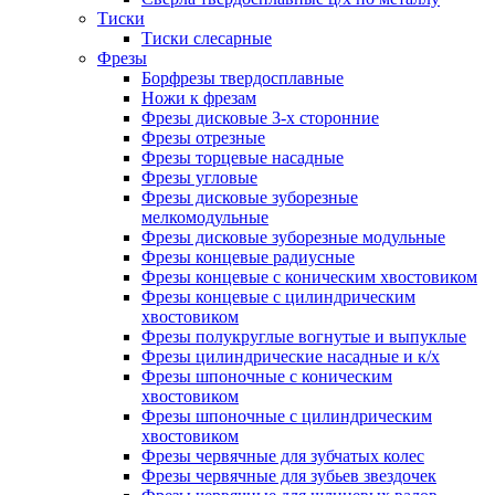
Тиски
Тиски слесарные
Фрезы
Борфрезы твердосплавные
Ножи к фрезам
Фрезы дисковые 3-х сторонние
Фрезы отрезные
Фрезы торцевые насадные
Фрезы угловые
Фрезы дисковые зуборезные
мелкомодульные
Фрезы дисковые зуборезные модульные
Фрезы концевые радиусные
Фрезы концевые с коническим хвостовиком
Фрезы концевые с цилиндрическим
хвостовиком
Фрезы полукруглые вогнутые и выпуклые
Фрезы цилиндрические насадные и к/х
Фрезы шпоночные с коническим
хвостовиком
Фрезы шпоночные с цилиндрическим
хвостовиком
Фрезы червячные для зубчатых колес
Фрезы червячные для зубьев звездочек