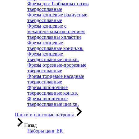
Фрезы для Т-образных пазов
твердосплавные
Фрезы концевые радиусные
твердосплавные
Фрезы концевые с
механическим креплением
твердосплавны хпластин
Фрезы концевые
твердосплавные конич.хв.
Фрезы концевые
твердосплавные цил.хв.
Фрезы отрезные-прорезные
твердосплавные
Фрезы торцевые насадные
твердосплавные
Фрезы шпоночные
твердосплавные кон.хв.
Фрезы шпоночные
твердосплавные цил.хв.
Цанги и цанговые патроны
Назад
Наборы цанг ER