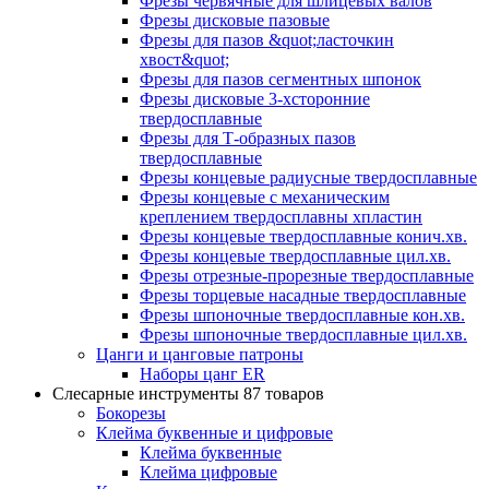
Фрезы червячные для шлицевых валов
Фрезы дисковые пазовые
Фрезы для пазов &quot;ласточкин
хвост&quot;
Фрезы для пазов сегментных шпонок
Фрезы дисковые 3-хсторонние
твердосплавные
Фрезы для Т-образных пазов
твердосплавные
Фрезы концевые радиусные твердосплавные
Фрезы концевые с механическим
креплением твердосплавны хпластин
Фрезы концевые твердосплавные конич.хв.
Фрезы концевые твердосплавные цил.хв.
Фрезы отрезные-прорезные твердосплавные
Фрезы торцевые насадные твердосплавные
Фрезы шпоночные твердосплавные кон.хв.
Фрезы шпоночные твердосплавные цил.хв.
Цанги и цанговые патроны
Наборы цанг ER
Слесарные инструменты
87 товаров
Бокорезы
Клейма буквенные и цифровые
Клейма буквенные
Клейма цифровые