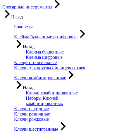
Слесарные инструменты
Назад
Бокорезы
Клейма буквенные и цифровые
Назад
Клейма буквенные
Клейма цифровые
Клещи строительные
Ключи для круглых шлицевых гаек
Ключи комбинированные
Назад
Ключи комбинированные
Наборы Ключей
комбинированных
Ключи накидные
Ключи разводные
Ключи рожковые
Ключи шестигранные