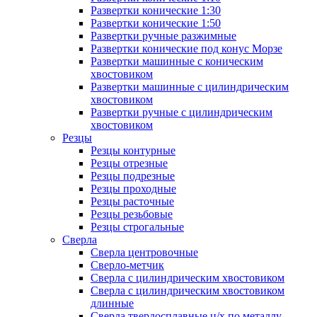
Развертки конические 1:30
Развертки конические 1:50
Развертки ручные разжимные
Развертки конические под конус Морзе
Развертки машинные с коническим
хвостовиком
Развертки машинные с цилиндрическим
хвостовиком
Развертки ручные с цилиндрическим
хвостовиком
Резцы
Резцы контурные
Резцы отрезные
Резцы подрезные
Резцы проходные
Резцы расточные
Резцы резьбовые
Резцы строгальные
Сверла
Сверла центровочные
Сверло-метчик
Сверла с цилиндрическим хвостовиком
Сверла с цилиндрическим хвостовиком
длинные
Сверла твердосплавные ц/х по металлу