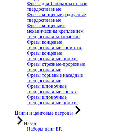
Фрезы для Т-образных пазов
твердосплавные
Фрезы концевые радиусные
твердосплавные
Фрезы концевые с
механическим креплением
твердосплавны хпластин
Фрезы концевые
твердосплавные конич.хв.
Фрезы концевые
твердосплавные цил.хв.
Фрезы отрезные-прорезные
твердосплавные
Фрезы торцевые насадные
твердосплавные
Фрезы шпоночные
твердосплавные кон.хв.
Фрезы шпоночные
твердосплавные цил.хв.
Цанги и цанговые патроны
Назад
Наборы цанг ER