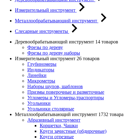
Измерительный инструмент
Металлообрабатывающий инструмент
Слесарные инструменты
Деревообрабатывающий инструмент
14 товаров
Фрезы по дереву
Фрезы по дереву наборы
Измерительный инструмент
26 товаров
Глубиномеры
Индикаторы
Линейки
Микрометры
Наборы щупов, шаблонов
Призмы поверочные и разметочные
Угломеры и Угломеры-траспортиры
Угольники
Угольники столярные
Металлообрабатывающий инструмент
1732 товара
Абразивный инструмент
Корщетки, Чашки
Круги зачистные (обдирочные)
Круги отрезные