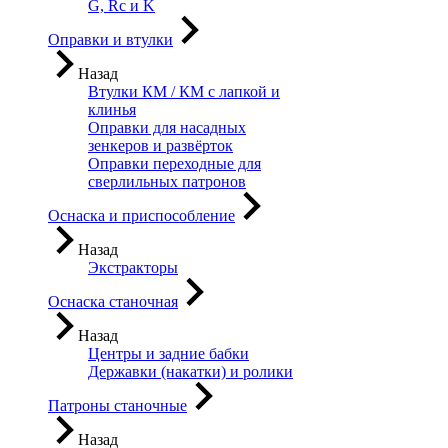
G, Rc и K
Оправки и втулки
Назад
Втулки КМ / КМ с лапкой и
клинья
Оправки для насадных
зенкеров и развёрток
Оправки переходные для
сверлильных патронов
Оснаска и приспособление
Назад
Экстракторы
Оснаска станочная
Назад
Центры и задние бабки
Державки (накатки) и ролики
Патроны станочные
Назад