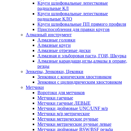
Круги шлифовальные лепестковые
радиальные КЛ
Круги шлифовальные лепестковые
радиальные КЛО
Круги шлифовальные ПП прямого профиля
Приспособления для правки кругов
Алмазный инструмент
Алмазные головки
Алмазные круги
Алмазные отрезные диски
Алмазная и эльборовая паста, ГОИ, Шкурка
Алмазные карандаши,иглы,алмазы в оправе,
резцы
Зенкеры, Зенковки, Цековки
Зенковки с коническим хвостовиком
Зенковки с цилиндрическим хвостовиком
Метчики
Воротоки для метчиков
Метчики гаечные
Метчики гаечные ЛЕВЫЕ
Метчики дюймовые UNC/UNF м/р
Метчики м/р метрические
Метчики метрические ручные
Метчики метрические ручные левые
Метчики дюймовые BSW/BSF резьба