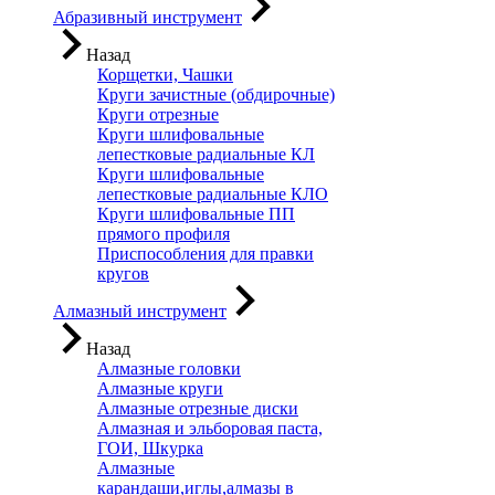
Абразивный инструмент
Назад
Корщетки, Чашки
Круги зачистные (обдирочные)
Круги отрезные
Круги шлифовальные
лепестковые радиальные КЛ
Круги шлифовальные
лепестковые радиальные КЛО
Круги шлифовальные ПП
прямого профиля
Приспособления для правки
кругов
Алмазный инструмент
Назад
Алмазные головки
Алмазные круги
Алмазные отрезные диски
Алмазная и эльборовая паста,
ГОИ, Шкурка
Алмазные
карандаши,иглы,алмазы в