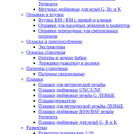
Уитворта
Метчики дюймовые для резьб G, Rc и K
Оправки и втулки
Втулки КМ / КМ с лапкой и клинья
Оправки для насадных зенкеров и развёрток
Оправки переходные для сверлильных
патронов
Оснаска и приспособление
Экстракторы
Оснаска станочная
Центры и задние бабки
Державки (накатки) и ролики
Патроны станочные
Патроны сверлильные
Плашки
Плашки для метрической резьбы
Плашки дюймовые UNC/UNF
Плашки дюймовые резьба G ЛЕВЫЕ
Плашкодержатели
Плашки для метрической резьбы ЛЕВЫЕ
Плашки дюймовые BSW/BSF резьба
Уитворта
Плашки дюймовые для резьб G, R и K
Развертки
Развертки конические 1:10