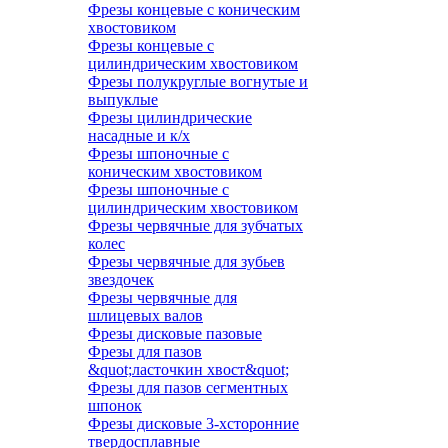
Фрезы концевые с коническим
хвостовиком
Фрезы концевые с
цилиндрическим хвостовиком
Фрезы полукруглые вогнутые и
выпуклые
Фрезы цилиндрические
насадные и к/х
Фрезы шпоночные с
коническим хвостовиком
Фрезы шпоночные с
цилиндрическим хвостовиком
Фрезы червячные для зубчатых
колес
Фрезы червячные для зубьев
звездочек
Фрезы червячные для
шлицевых валов
Фрезы дисковые пазовые
Фрезы для пазов
&quot;ласточкин хвост&quot;
Фрезы для пазов сегментных
шпонок
Фрезы дисковые 3-хсторонние
твердосплавные