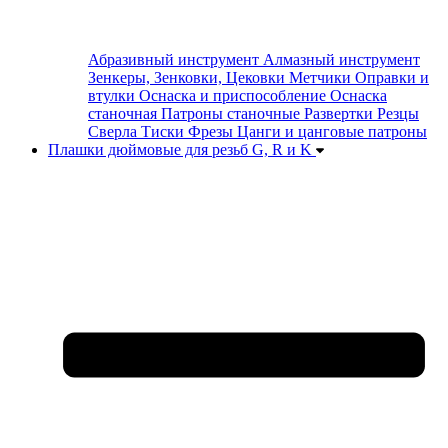
Абразивный инструмент
Алмазный инструмент
Зенкеры, Зенковки, Цековки
Метчики
Оправки и
втулки
Оснаска и приспособление
Оснаска
станочная
Патроны станочные
Развертки
Резцы
Сверла
Тиски
Фрезы
Цанги и цанговые патроны
Плашки дюймовые для резьб G, R и K