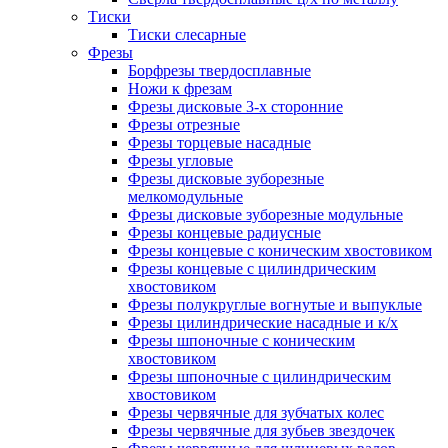
Тиски
Тиски слесарные
Фрезы
Борфрезы твердосплавные
Ножи к фрезам
Фрезы дисковые 3-х сторонние
Фрезы отрезные
Фрезы торцевые насадные
Фрезы угловые
Фрезы дисковые зуборезные
мелкомодульные
Фрезы дисковые зуборезные модульные
Фрезы концевые радиусные
Фрезы концевые с коническим хвостовиком
Фрезы концевые с цилиндрическим
хвостовиком
Фрезы полукруглые вогнутые и выпуклые
Фрезы цилиндрические насадные и к/х
Фрезы шпоночные с коническим
хвостовиком
Фрезы шпоночные с цилиндрическим
хвостовиком
Фрезы червячные для зубчатых колес
Фрезы червячные для зубьев звездочек