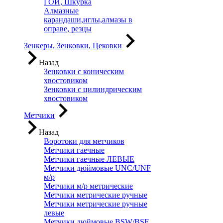
ГОИ, Шкурка
Алмазные
карандаши,иглы,алмазы в
оправе, резцы
Зенкеры, Зенковки, Цековки
Назад
Зенковки с коническим
хвостовиком
Зенковки с цилиндрическим
хвостовиком
Метчики
Назад
Воротоки для метчиков
Метчики гаечные
Метчики гаечные ЛЕВЫЕ
Метчики дюймовые UNC/UNF
м/р
Метчики м/р метрические
Метчики метрические ручные
Метчики метрические ручные
левые
Метчики дюймовые BSW/BSF