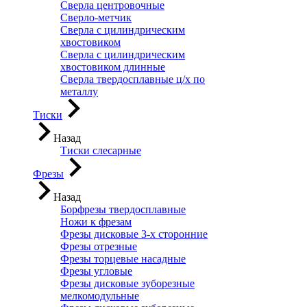
Сверла центровочные
Сверло-метчик
Сверла с цилиндрическим
хвостовиком
Сверла с цилиндрическим
хвостовиком длинные
Сверла твердосплавные ц/х по
металлу
Тиски
Назад
Тиски слесарные
Фрезы
Назад
Борфрезы твердосплавные
Ножи к фрезам
Фрезы дисковые 3-х сторонние
Фрезы отрезные
Фрезы торцевые насадные
Фрезы угловые
Фрезы дисковые зуборезные
мелкомодульные