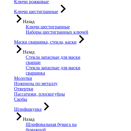
Ключи рожковые
Ключи шестигранные
Назад
Ключи шестигранные
Наборы шестигранных ключей
Маски сварщика, стекла, каски
Назад
Стекла запасные для маски
сварщи
Стекла запасные для маски
сварщика
Молотки
Ножницы по металлу
Отвертки
Пассатижи, плоскогубцы
Скобы
Шлифшкурка
Назад
Шлифовальная бумага на
бумажной