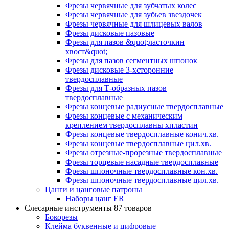
Фрезы червячные для зубчатых колес
Фрезы червячные для зубьев звездочек
Фрезы червячные для шлицевых валов
Фрезы дисковые пазовые
Фрезы для пазов &quot;ласточкин
хвост&quot;
Фрезы для пазов сегментных шпонок
Фрезы дисковые 3-хсторонние
твердосплавные
Фрезы для Т-образных пазов
твердосплавные
Фрезы концевые радиусные твердосплавные
Фрезы концевые с механическим
креплением твердосплавны хпластин
Фрезы концевые твердосплавные конич.хв.
Фрезы концевые твердосплавные цил.хв.
Фрезы отрезные-прорезные твердосплавные
Фрезы торцевые насадные твердосплавные
Фрезы шпоночные твердосплавные кон.хв.
Фрезы шпоночные твердосплавные цил.хв.
Цанги и цанговые патроны
Наборы цанг ER
Слесарные инструменты
87 товаров
Бокорезы
Клейма буквенные и цифровые