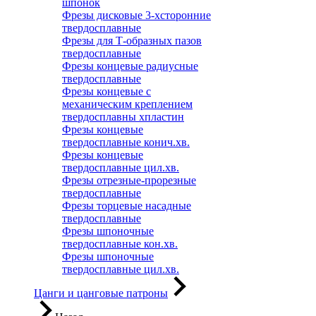
шпонок
Фрезы дисковые 3-хсторонние
твердосплавные
Фрезы для Т-образных пазов
твердосплавные
Фрезы концевые радиусные
твердосплавные
Фрезы концевые с
механическим креплением
твердосплавны хпластин
Фрезы концевые
твердосплавные конич.хв.
Фрезы концевые
твердосплавные цил.хв.
Фрезы отрезные-прорезные
твердосплавные
Фрезы торцевые насадные
твердосплавные
Фрезы шпоночные
твердосплавные кон.хв.
Фрезы шпоночные
твердосплавные цил.хв.
Цанги и цанговые патроны