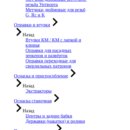
резьба Уитворта
Метчики дюймовые для резьб
G, Rc и K
Оправки и втулки
Назад
Втулки КМ / КМ с лапкой и
клинья
Оправки для насадных
зенкеров и развёрток
Оправки переходные для
сверлильных патронов
Оснаска и приспособление
Назад
Экстракторы
Оснаска станочная
Назад
Центры и задние бабки
Державки (накатки) и ролики