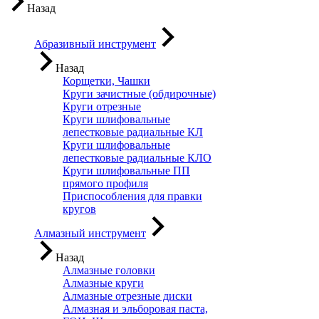
Назад
Абразивный инструмент
Назад
Корщетки, Чашки
Круги зачистные (обдирочные)
Круги отрезные
Круги шлифовальные
лепестковые радиальные КЛ
Круги шлифовальные
лепестковые радиальные КЛО
Круги шлифовальные ПП
прямого профиля
Приспособления для правки
кругов
Алмазный инструмент
Назад
Алмазные головки
Алмазные круги
Алмазные отрезные диски
Алмазная и эльборовая паста,