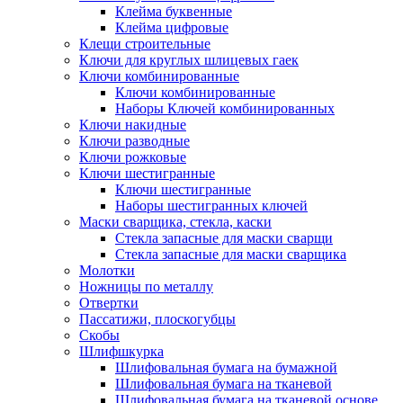
Клейма буквенные
Клейма цифровые
Клещи строительные
Ключи для круглых шлицевых гаек
Ключи комбинированные
Ключи комбинированные
Наборы Ключей комбинированных
Ключи накидные
Ключи разводные
Ключи рожковые
Ключи шестигранные
Ключи шестигранные
Наборы шестигранных ключей
Маски сварщика, стекла, каски
Стекла запасные для маски сварщи
Стекла запасные для маски сварщика
Молотки
Ножницы по металлу
Отвертки
Пассатижи, плоскогубцы
Скобы
Шлифшкурка
Шлифовальная бумага на бумажной
Шлифовальная бумага на тканевой
Шлифовальная бумага на тканевой основе