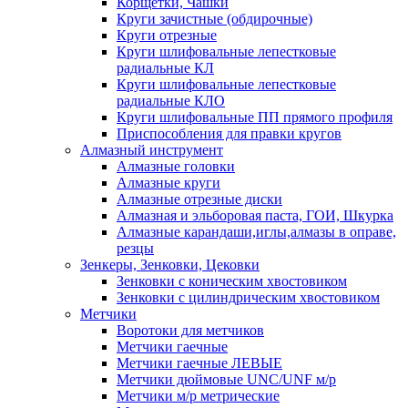
Корщетки, Чашки
Круги зачистные (обдирочные)
Круги отрезные
Круги шлифовальные лепестковые
радиальные КЛ
Круги шлифовальные лепестковые
радиальные КЛО
Круги шлифовальные ПП прямого профиля
Приспособления для правки кругов
Алмазный инструмент
Алмазные головки
Алмазные круги
Алмазные отрезные диски
Алмазная и эльборовая паста, ГОИ, Шкурка
Алмазные карандаши,иглы,алмазы в оправе,
резцы
Зенкеры, Зенковки, Цековки
Зенковки с коническим хвостовиком
Зенковки с цилиндрическим хвостовиком
Метчики
Воротоки для метчиков
Метчики гаечные
Метчики гаечные ЛЕВЫЕ
Метчики дюймовые UNC/UNF м/р
Метчики м/р метрические