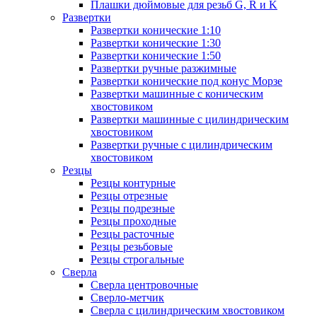
Плашки дюймовые для резьб G, R и K
Развертки
Развертки конические 1:10
Развертки конические 1:30
Развертки конические 1:50
Развертки ручные разжимные
Развертки конические под конус Морзе
Развертки машинные с коническим
хвостовиком
Развертки машинные с цилиндрическим
хвостовиком
Развертки ручные с цилиндрическим
хвостовиком
Резцы
Резцы контурные
Резцы отрезные
Резцы подрезные
Резцы проходные
Резцы расточные
Резцы резьбовые
Резцы строгальные
Сверла
Сверла центровочные
Сверло-метчик
Сверла с цилиндрическим хвостовиком