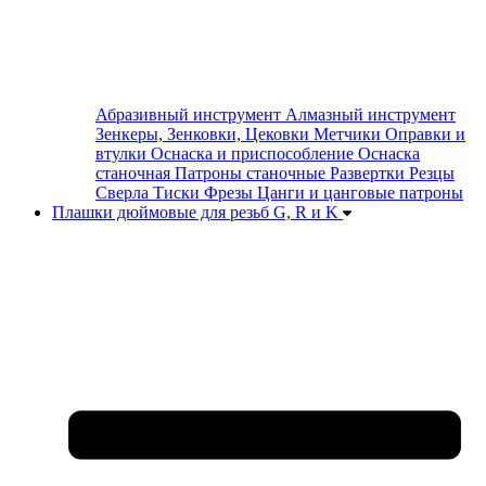
Абразивный инструмент
Алмазный инструмент
Зенкеры, Зенковки, Цековки
Метчики
Оправки и
втулки
Оснаска и приспособление
Оснаска
станочная
Патроны станочные
Развертки
Резцы
Сверла
Тиски
Фрезы
Цанги и цанговые патроны
Плашки дюймовые для резьб G, R и K