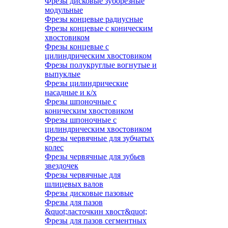
Фрезы дисковые зуборезные
модульные
Фрезы концевые радиусные
Фрезы концевые с коническим
хвостовиком
Фрезы концевые с
цилиндрическим хвостовиком
Фрезы полукруглые вогнутые и
выпуклые
Фрезы цилиндрические
насадные и к/х
Фрезы шпоночные с
коническим хвостовиком
Фрезы шпоночные с
цилиндрическим хвостовиком
Фрезы червячные для зубчатых
колес
Фрезы червячные для зубьев
звездочек
Фрезы червячные для
шлицевых валов
Фрезы дисковые пазовые
Фрезы для пазов
&quot;ласточкин хвост&quot;
Фрезы для пазов сегментных