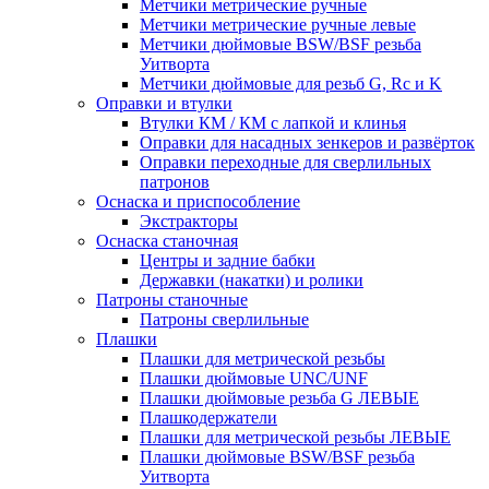
Метчики метрические ручные
Метчики метрические ручные левые
Метчики дюймовые BSW/BSF резьба
Уитворта
Метчики дюймовые для резьб G, Rc и K
Оправки и втулки
Втулки КМ / КМ с лапкой и клинья
Оправки для насадных зенкеров и развёрток
Оправки переходные для сверлильных
патронов
Оснаска и приспособление
Экстракторы
Оснаска станочная
Центры и задние бабки
Державки (накатки) и ролики
Патроны станочные
Патроны сверлильные
Плашки
Плашки для метрической резьбы
Плашки дюймовые UNC/UNF
Плашки дюймовые резьба G ЛЕВЫЕ
Плашкодержатели
Плашки для метрической резьбы ЛЕВЫЕ
Плашки дюймовые BSW/BSF резьба
Уитворта