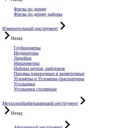
Фрезы по дереву
Фрезы по дереву наборы
Измерительный инструмент
Назад
Глубиномеры
Индикаторы
Линейки
Микрометры
Наборы щупов, шаблонов
Призмы поверочные и разметочные
Угломеры и Угломеры-траспортиры
Угольники
Угольники столярные
Металлообрабатывающий инструмент
Назад
Абразивный инструмент