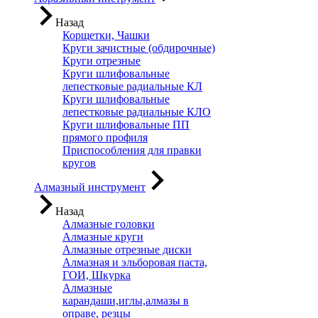
Назад
Корщетки, Чашки
Круги зачистные (обдирочные)
Круги отрезные
Круги шлифовальные
лепестковые радиальные КЛ
Круги шлифовальные
лепестковые радиальные КЛО
Круги шлифовальные ПП
прямого профиля
Приспособления для правки
кругов
Алмазный инструмент
Назад
Алмазные головки
Алмазные круги
Алмазные отрезные диски
Алмазная и эльборовая паста,
ГОИ, Шкурка
Алмазные
карандаши,иглы,алмазы в
оправе, резцы