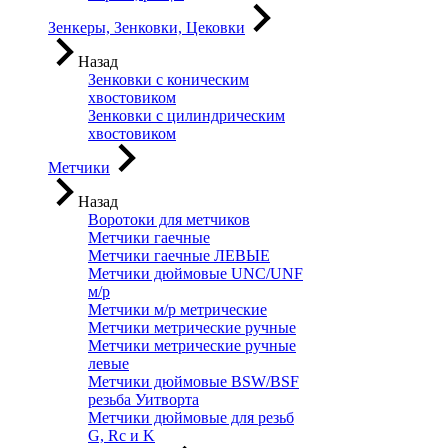
Зенкеры, Зенковки, Цековки
Назад
Зенковки с коническим
хвостовиком
Зенковки с цилиндрическим
хвостовиком
Метчики
Назад
Воротоки для метчиков
Метчики гаечные
Метчики гаечные ЛЕВЫЕ
Метчики дюймовые UNC/UNF
м/р
Метчики м/р метрические
Метчики метрические ручные
Метчики метрические ручные
левые
Метчики дюймовые BSW/BSF
резьба Уитворта
Метчики дюймовые для резьб
G, Rc и K