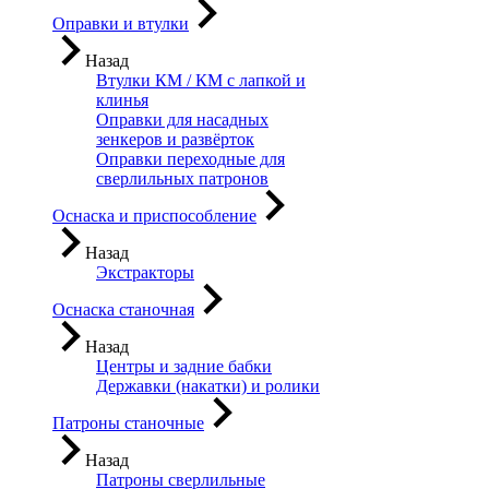
Оправки и втулки
Назад
Втулки КМ / КМ с лапкой и
клинья
Оправки для насадных
зенкеров и развёрток
Оправки переходные для
сверлильных патронов
Оснаска и приспособление
Назад
Экстракторы
Оснаска станочная
Назад
Центры и задние бабки
Державки (накатки) и ролики
Патроны станочные
Назад
Патроны сверлильные