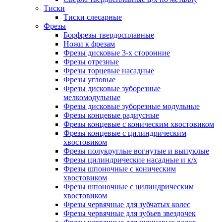
Тиски
Тиски слесарные
Фрезы
Борфрезы твердосплавные
Ножи к фрезам
Фрезы дисковые 3-х сторонние
Фрезы отрезные
Фрезы торцевые насадные
Фрезы угловые
Фрезы дисковые зуборезные
мелкомодульные
Фрезы дисковые зуборезные модульные
Фрезы концевые радиусные
Фрезы концевые с коническим хвостовиком
Фрезы концевые с цилиндрическим
хвостовиком
Фрезы полукруглые вогнутые и выпуклые
Фрезы цилиндрические насадные и к/х
Фрезы шпоночные с коническим
хвостовиком
Фрезы шпоночные с цилиндрическим
хвостовиком
Фрезы червячные для зубчатых колес
Фрезы червячные для зубьев звездочек