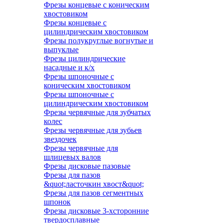
Фрезы концевые с коническим
хвостовиком
Фрезы концевые с
цилиндрическим хвостовиком
Фрезы полукруглые вогнутые и
выпуклые
Фрезы цилиндрические
насадные и к/х
Фрезы шпоночные с
коническим хвостовиком
Фрезы шпоночные с
цилиндрическим хвостовиком
Фрезы червячные для зубчатых
колес
Фрезы червячные для зубьев
звездочек
Фрезы червячные для
шлицевых валов
Фрезы дисковые пазовые
Фрезы для пазов
&quot;ласточкин хвост&quot;
Фрезы для пазов сегментных
шпонок
Фрезы дисковые 3-хсторонние
твердосплавные