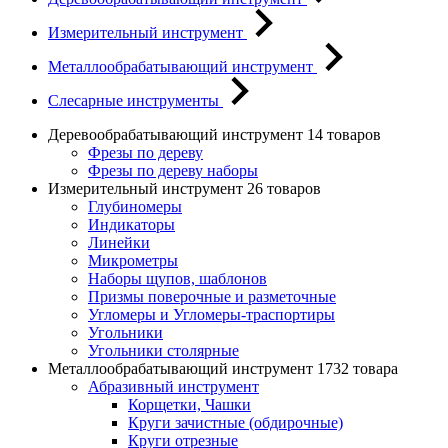
Измерительный инструмент
Металлообрабатывающий инструмент
Слесарные инструменты
Деревообрабатывающий инструмент
14 товаров
Фрезы по дереву
Фрезы по дереву наборы
Измерительный инструмент
26 товаров
Глубиномеры
Индикаторы
Линейки
Микрометры
Наборы щупов, шаблонов
Призмы поверочные и разметочные
Угломеры и Угломеры-траспортиры
Угольники
Угольники столярные
Металлообрабатывающий инструмент
1732 товара
Абразивный инструмент
Корщетки, Чашки
Круги зачистные (обдирочные)
Круги отрезные