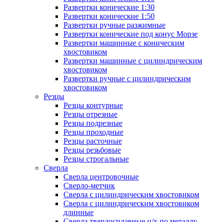
Развертки конические 1:30
Развертки конические 1:50
Развертки ручные разжимные
Развертки конические под конус Морзе
Развертки машинные с коническим
хвостовиком
Развертки машинные с цилиндрическим
хвостовиком
Развертки ручные с цилиндрическим
хвостовиком
Резцы
Резцы контурные
Резцы отрезные
Резцы подрезные
Резцы проходные
Резцы расточные
Резцы резьбовые
Резцы строгальные
Сверла
Сверла центровочные
Сверло-метчик
Сверла с цилиндрическим хвостовиком
Сверла с цилиндрическим хвостовиком
длинные
Сверла твердосплавные ц/х по металлу