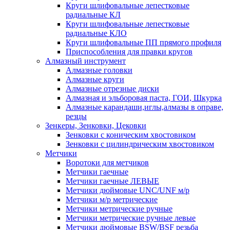
Круги шлифовальные лепестковые
радиальные КЛ
Круги шлифовальные лепестковые
радиальные КЛО
Круги шлифовальные ПП прямого профиля
Приспособления для правки кругов
Алмазный инструмент
Алмазные головки
Алмазные круги
Алмазные отрезные диски
Алмазная и эльборовая паста, ГОИ, Шкурка
Алмазные карандаши,иглы,алмазы в оправе,
резцы
Зенкеры, Зенковки, Цековки
Зенковки с коническим хвостовиком
Зенковки с цилиндрическим хвостовиком
Метчики
Воротоки для метчиков
Метчики гаечные
Метчики гаечные ЛЕВЫЕ
Метчики дюймовые UNC/UNF м/р
Метчики м/р метрические
Метчики метрические ручные
Метчики метрические ручные левые
Метчики дюймовые BSW/BSF резьба