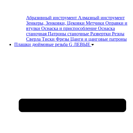
Абразивный инструмент
Алмазный инструмент
Зенкеры, Зенковки, Цековки
Метчики
Оправки и
втулки
Оснаска и приспособление
Оснаска
станочная
Патроны станочные
Развертки
Резцы
Сверла
Тиски
Фрезы
Цанги и цанговые патроны
Плашки дюймовые резьба G ЛЕВЫЕ