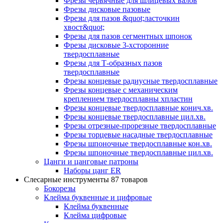
Фрезы червячные для шлицевых валов
Фрезы дисковые пазовые
Фрезы для пазов &quot;ласточкин
хвост&quot;
Фрезы для пазов сегментных шпонок
Фрезы дисковые 3-хсторонние
твердосплавные
Фрезы для Т-образных пазов
твердосплавные
Фрезы концевые радиусные твердосплавные
Фрезы концевые с механическим
креплением твердосплавны хпластин
Фрезы концевые твердосплавные конич.хв.
Фрезы концевые твердосплавные цил.хв.
Фрезы отрезные-прорезные твердосплавные
Фрезы торцевые насадные твердосплавные
Фрезы шпоночные твердосплавные кон.хв.
Фрезы шпоночные твердосплавные цил.хв.
Цанги и цанговые патроны
Наборы цанг ER
Слесарные инструменты
87 товаров
Бокорезы
Клейма буквенные и цифровые
Клейма буквенные
Клейма цифровые