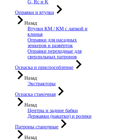
G, Rc и K
Оправки и втулки
Назад
Втулки КМ / КМ с лапкой и
клинья
Оправки для насадных
зенкеров и развёрток
Оправки переходные для
сверлильных патронов
Оснаска и приспособление
Назад
Экстракторы
Оснаска станочная
Назад
Центры и задние бабки
Державки (накатки) и ролики
Патроны станочные
Назад