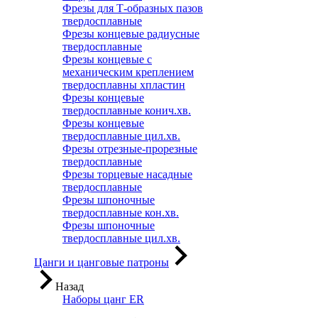
Фрезы для Т-образных пазов
твердосплавные
Фрезы концевые радиусные
твердосплавные
Фрезы концевые с
механическим креплением
твердосплавны хпластин
Фрезы концевые
твердосплавные конич.хв.
Фрезы концевые
твердосплавные цил.хв.
Фрезы отрезные-прорезные
твердосплавные
Фрезы торцевые насадные
твердосплавные
Фрезы шпоночные
твердосплавные кон.хв.
Фрезы шпоночные
твердосплавные цил.хв.
Цанги и цанговые патроны
Назад
Наборы цанг ER