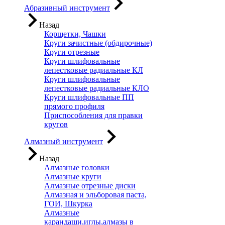
Абразивный инструмент
Назад
Корщетки, Чашки
Круги зачистные (обдирочные)
Круги отрезные
Круги шлифовальные
лепестковые радиальные КЛ
Круги шлифовальные
лепестковые радиальные КЛО
Круги шлифовальные ПП
прямого профиля
Приспособления для правки
кругов
Алмазный инструмент
Назад
Алмазные головки
Алмазные круги
Алмазные отрезные диски
Алмазная и эльборовая паста,
ГОИ, Шкурка
Алмазные
карандаши,иглы,алмазы в