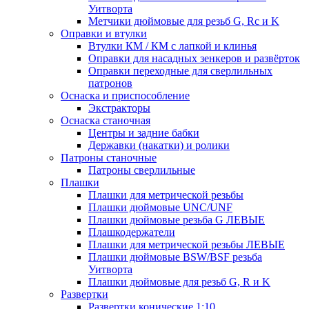
Уитворта
Метчики дюймовые для резьб G, Rc и K
Оправки и втулки
Втулки КМ / КМ с лапкой и клинья
Оправки для насадных зенкеров и развёрток
Оправки переходные для сверлильных
патронов
Оснаска и приспособление
Экстракторы
Оснаска станочная
Центры и задние бабки
Державки (накатки) и ролики
Патроны станочные
Патроны сверлильные
Плашки
Плашки для метрической резьбы
Плашки дюймовые UNC/UNF
Плашки дюймовые резьба G ЛЕВЫЕ
Плашкодержатели
Плашки для метрической резьбы ЛЕВЫЕ
Плашки дюймовые BSW/BSF резьба
Уитворта
Плашки дюймовые для резьб G, R и K
Развертки
Развертки конические 1:10