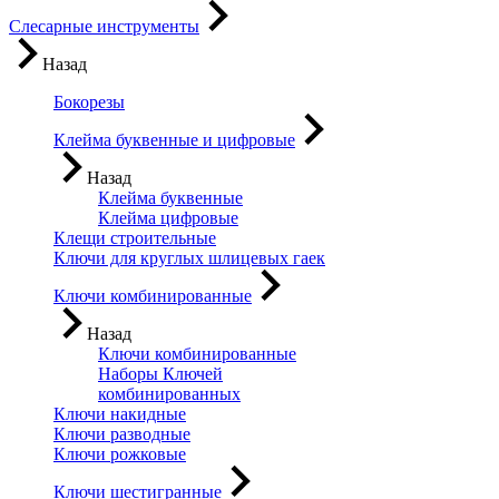
Слесарные инструменты
Назад
Бокорезы
Клейма буквенные и цифровые
Назад
Клейма буквенные
Клейма цифровые
Клещи строительные
Ключи для круглых шлицевых гаек
Ключи комбинированные
Назад
Ключи комбинированные
Наборы Ключей
комбинированных
Ключи накидные
Ключи разводные
Ключи рожковые
Ключи шестигранные