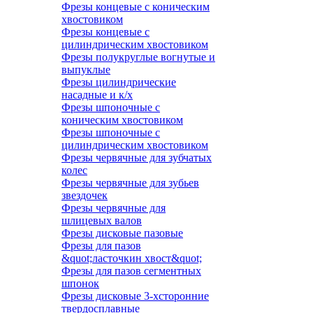
Фрезы концевые с коническим
хвостовиком
Фрезы концевые с
цилиндрическим хвостовиком
Фрезы полукруглые вогнутые и
выпуклые
Фрезы цилиндрические
насадные и к/х
Фрезы шпоночные с
коническим хвостовиком
Фрезы шпоночные с
цилиндрическим хвостовиком
Фрезы червячные для зубчатых
колес
Фрезы червячные для зубьев
звездочек
Фрезы червячные для
шлицевых валов
Фрезы дисковые пазовые
Фрезы для пазов
&quot;ласточкин хвост&quot;
Фрезы для пазов сегментных
шпонок
Фрезы дисковые 3-хсторонние
твердосплавные