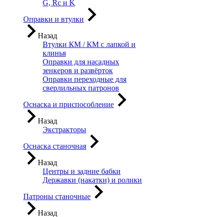
G, Rc и K
Оправки и втулки
Назад
Втулки КМ / КМ с лапкой и
клинья
Оправки для насадных
зенкеров и развёрток
Оправки переходные для
сверлильных патронов
Оснаска и приспособление
Назад
Экстракторы
Оснаска станочная
Назад
Центры и задние бабки
Державки (накатки) и ролики
Патроны станочные
Назад