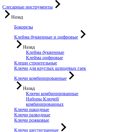
Слесарные инструменты
Назад
Бокорезы
Клейма буквенные и цифровые
Назад
Клейма буквенные
Клейма цифровые
Клещи строительные
Ключи для круглых шлицевых гаек
Ключи комбинированные
Назад
Ключи комбинированные
Наборы Ключей
комбинированных
Ключи накидные
Ключи разводные
Ключи рожковые
Ключи шестигранные