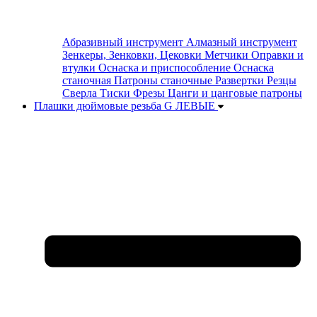
Абразивный инструмент
Алмазный инструмент
Зенкеры, Зенковки, Цековки
Метчики
Оправки и
втулки
Оснаска и приспособление
Оснаска
станочная
Патроны станочные
Развертки
Резцы
Сверла
Тиски
Фрезы
Цанги и цанговые патроны
Плашки дюймовые резьба G ЛЕВЫЕ