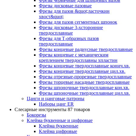
Фрезы червячные для шлицевых валов
Фрезы дисковые пазовые
Фрезы для пазов &quot;ласточкин
хвост&quot;
Фрезы для пазов сегментных шпонок
Фрезы дисковые 3-хсторонние
твердосплавные
Фрезы для Т-образных пазов
твердосплавные
Фрезы концевые радиусные твердосплавные
Фрезы концевые с механическим
креплением твердосплавны хпластин
Фрезы концевые твердосплавные конич.хв.
Фрезы концевые твердосплавные цил.хв.
Фрезы отрезные-прорезные твердосплавные
Фрезы торцевые насадные твердосплавные
Фрезы шпоночные твердосплавные кон.хв.
Фрезы шпоночные твердосплавные цил.хв.
Цанги и цанговые патроны
Наборы цанг ER
Слесарные инструменты
87 товаров
Бокорезы
Клейма буквенные и цифровые
Клейма буквенные
Клейма цифровые