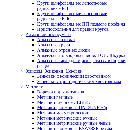
Круги шлифовальные лепестковые
радиальные КЛ
Круги шлифовальные лепестковые
радиальные КЛО
Круги шлифовальные ПП прямого профиля
Приспособления для правки кругов
Алмазный инструмент
Алмазные головки
Алмазные круги
Алмазные отрезные диски
Алмазная и эльборовая паста, ГОИ, Шкурка
Алмазные карандаши,иглы,алмазы в оправе,
резцы
Зенкеры, Зенковки, Цековки
Зенковки с коническим хвостовиком
Зенковки с цилиндрическим хвостовиком
Метчики
Воротоки для метчиков
Метчики гаечные
Метчики гаечные ЛЕВЫЕ
Метчики дюймовые UNC/UNF м/р
Метчики м/р метрические
Метчики метрические ручные
Метчики метрические ручные левые
Метчики дюймовые BSW/BSF резьба