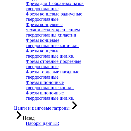
Фрезы для Т-образных пазов
твердосплавные
Фрезы концевые радиусные
твердосплавные
Фрезы концевые с
механическим креплением
твердосплавны хпластин
Фрезы концевые
твердосплавные конич.хв.
Фрезы концевые
твердосплавные цил.хв.
Фрезы отрезные-прорезные
твердосплавные
Фрезы торцевые насадные
твердосплавные
Фрезы шпоночные
твердосплавные кон.хв.
Фрезы шпоночные
твердосплавные цил.хв.
Цанги и цанговые патроны
Назад
Наборы цанг ER