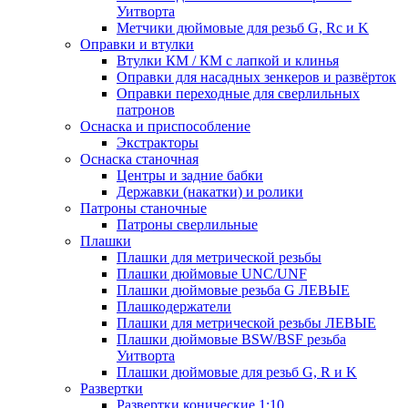
Уитворта
Метчики дюймовые для резьб G, Rc и K
Оправки и втулки
Втулки КМ / КМ с лапкой и клинья
Оправки для насадных зенкеров и развёрток
Оправки переходные для сверлильных
патронов
Оснаска и приспособление
Экстракторы
Оснаска станочная
Центры и задние бабки
Державки (накатки) и ролики
Патроны станочные
Патроны сверлильные
Плашки
Плашки для метрической резьбы
Плашки дюймовые UNC/UNF
Плашки дюймовые резьба G ЛЕВЫЕ
Плашкодержатели
Плашки для метрической резьбы ЛЕВЫЕ
Плашки дюймовые BSW/BSF резьба
Уитворта
Плашки дюймовые для резьб G, R и K
Развертки
Развертки конические 1:10