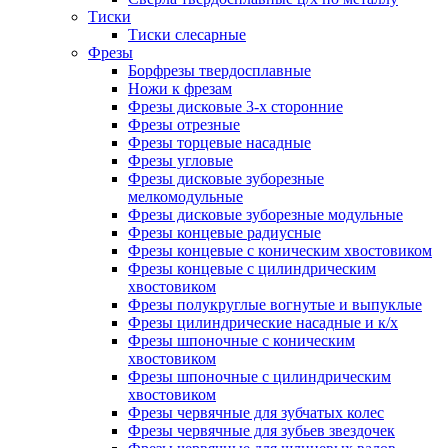
Тиски
Тиски слесарные
Фрезы
Борфрезы твердосплавные
Ножи к фрезам
Фрезы дисковые 3-х сторонние
Фрезы отрезные
Фрезы торцевые насадные
Фрезы угловые
Фрезы дисковые зуборезные
мелкомодульные
Фрезы дисковые зуборезные модульные
Фрезы концевые радиусные
Фрезы концевые с коническим хвостовиком
Фрезы концевые с цилиндрическим
хвостовиком
Фрезы полукруглые вогнутые и выпуклые
Фрезы цилиндрические насадные и к/х
Фрезы шпоночные с коническим
хвостовиком
Фрезы шпоночные с цилиндрическим
хвостовиком
Фрезы червячные для зубчатых колес
Фрезы червячные для зубьев звездочек