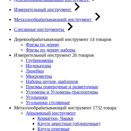
Измерительный инструмент
Металлообрабатывающий инструмент
Слесарные инструменты
Деревообрабатывающий инструмент
14 товаров
Фрезы по дереву
Фрезы по дереву наборы
Измерительный инструмент
26 товаров
Глубиномеры
Индикаторы
Линейки
Микрометры
Наборы щупов, шаблонов
Призмы поверочные и разметочные
Угломеры и Угломеры-траспортиры
Угольники
Угольники столярные
Металлообрабатывающий инструмент
1732 товара
Абразивный инструмент
Корщетки, Чашки
Круги зачистные (обдирочные)
Круги отрезные