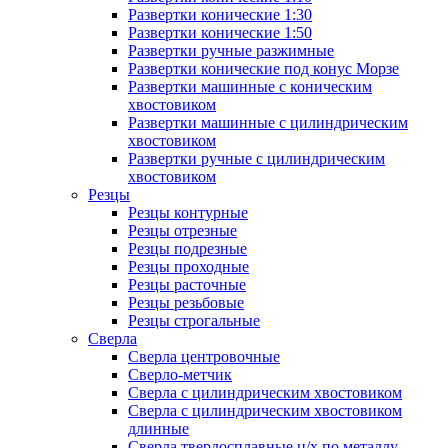
Развертки конические 1:30
Развертки конические 1:50
Развертки ручные разжимные
Развертки конические под конус Морзе
Развертки машинные с коническим
хвостовиком
Развертки машинные с цилиндрическим
хвостовиком
Развертки ручные с цилиндрическим
хвостовиком
Резцы
Резцы контурные
Резцы отрезные
Резцы подрезные
Резцы проходные
Резцы расточные
Резцы резьбовые
Резцы строгальные
Сверла
Сверла центровочные
Сверло-метчик
Сверла с цилиндрическим хвостовиком
Сверла с цилиндрическим хвостовиком
длинные
Сверла твердосплавные ц/х по металлу