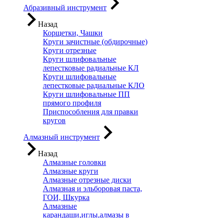
Абразивный инструмент
Назад
Корщетки, Чашки
Круги зачистные (обдирочные)
Круги отрезные
Круги шлифовальные
лепестковые радиальные КЛ
Круги шлифовальные
лепестковые радиальные КЛО
Круги шлифовальные ПП
прямого профиля
Приспособления для правки
кругов
Алмазный инструмент
Назад
Алмазные головки
Алмазные круги
Алмазные отрезные диски
Алмазная и эльборовая паста,
ГОИ, Шкурка
Алмазные
карандаши,иглы,алмазы в