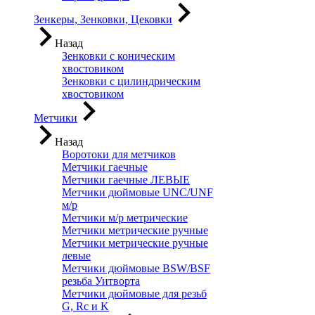
Зенкеры, Зенковки, Цековки
Назад
Зенковки с коническим
хвостовиком
Зенковки с цилиндрическим
хвостовиком
Метчики
Назад
Воротоки для метчиков
Метчики гаечные
Метчики гаечные ЛЕВЫЕ
Метчики дюймовые UNC/UNF
м/р
Метчики м/р метрические
Метчики метрические ручные
Метчики метрические ручные
левые
Метчики дюймовые BSW/BSF
резьба Уитворта
Метчики дюймовые для резьб
G, Rc и K