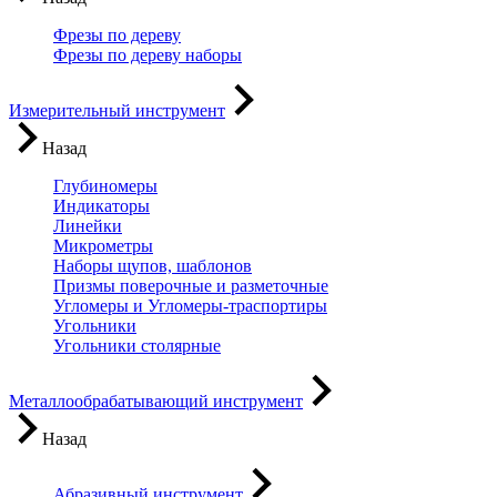
Фрезы по дереву
Фрезы по дереву наборы
Измерительный инструмент
Назад
Глубиномеры
Индикаторы
Линейки
Микрометры
Наборы щупов, шаблонов
Призмы поверочные и разметочные
Угломеры и Угломеры-траспортиры
Угольники
Угольники столярные
Металлообрабатывающий инструмент
Назад
Абразивный инструмент