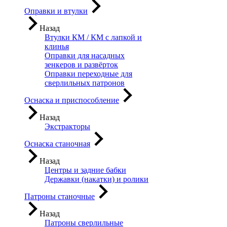
Оправки и втулки
Назад
Втулки КМ / КМ с лапкой и
клинья
Оправки для насадных
зенкеров и развёрток
Оправки переходные для
сверлильных патронов
Оснаска и приспособление
Назад
Экстракторы
Оснаска станочная
Назад
Центры и задние бабки
Державки (накатки) и ролики
Патроны станочные
Назад
Патроны сверлильные