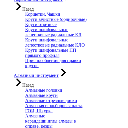
Назад
Корщетки, Чашки
Круги зачистные (обдирочные)
Круги отрезные
Круги шлифовальные
лепестковые радиальные КЛ
Круги шлифовальные
лепестковые радиальные КЛО
Круги шлифовальные ПП
прямого профиля
Приспособления для правки
кругов
Алмазный инструмент
Назад
Алмазные головки
Алмазные круги
Алмазные отрезные диски
Алмазная и эльборовая паста,
ГОИ, Шкурка
Алмазные
карандаши,иглы,алмазы в
оправе, резцы