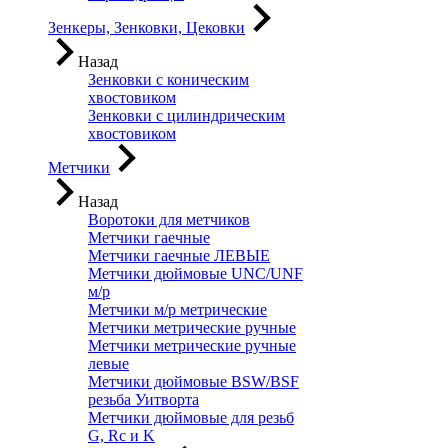
Зенкеры, Зенковки, Цековки
Назад
Зенковки с коническим
хвостовиком
Зенковки с цилиндрическим
хвостовиком
Метчики
Назад
Воротоки для метчиков
Метчики гаечные
Метчики гаечные ЛЕВЫЕ
Метчики дюймовые UNC/UNF
м/р
Метчики м/р метрические
Метчики метрические ручные
Метчики метрические ручные
левые
Метчики дюймовые BSW/BSF
резьба Уитворта
Метчики дюймовые для резьб
G, Rc и K