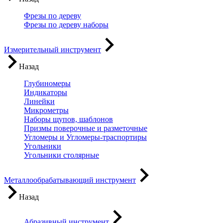
Фрезы по дереву
Фрезы по дереву наборы
Измерительный инструмент
Назад
Глубиномеры
Индикаторы
Линейки
Микрометры
Наборы щупов, шаблонов
Призмы поверочные и разметочные
Угломеры и Угломеры-траспортиры
Угольники
Угольники столярные
Металлообрабатывающий инструмент
Назад
Абразивный инструмент