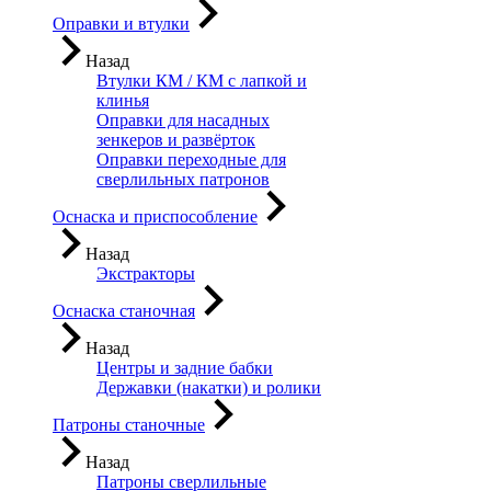
Оправки и втулки
Назад
Втулки КМ / КМ с лапкой и
клинья
Оправки для насадных
зенкеров и развёрток
Оправки переходные для
сверлильных патронов
Оснаска и приспособление
Назад
Экстракторы
Оснаска станочная
Назад
Центры и задние бабки
Державки (накатки) и ролики
Патроны станочные
Назад
Патроны сверлильные