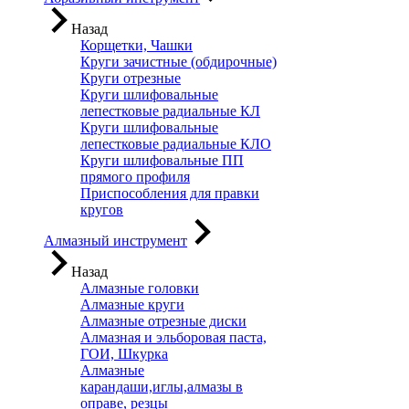
Назад
Корщетки, Чашки
Круги зачистные (обдирочные)
Круги отрезные
Круги шлифовальные
лепестковые радиальные КЛ
Круги шлифовальные
лепестковые радиальные КЛО
Круги шлифовальные ПП
прямого профиля
Приспособления для правки
кругов
Алмазный инструмент
Назад
Алмазные головки
Алмазные круги
Алмазные отрезные диски
Алмазная и эльборовая паста,
ГОИ, Шкурка
Алмазные
карандаши,иглы,алмазы в
оправе, резцы