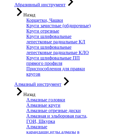
Абразивный инструмент
Назад
Корщетки, Чашки
Круги зачистные (обдирочные)
Круги отрезные
Круги шлифовальные
лепестковые радиальные КЛ
Круги шлифовальные
лепестковые радиальные КЛО
Круги шлифовальные ПП
прямого профиля
Приспособления для правки
кругов
Алмазный инструмент
Назад
Алмазные головки
Алмазные круги
Алмазные отрезные диски
Алмазная и эльборовая паста,
ГОИ, Шкурка
Алмазные
карандаши,иглы,алмазы в