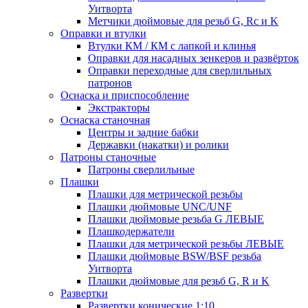
Уитворта
Метчики дюймовые для резьб G, Rc и K
Оправки и втулки
Втулки КМ / КМ с лапкой и клинья
Оправки для насадных зенкеров и развёрток
Оправки переходные для сверлильных
патронов
Оснаска и приспособление
Экстракторы
Оснаска станочная
Центры и задние бабки
Державки (накатки) и ролики
Патроны станочные
Патроны сверлильные
Плашки
Плашки для метрической резьбы
Плашки дюймовые UNC/UNF
Плашки дюймовые резьба G ЛЕВЫЕ
Плашкодержатели
Плашки для метрической резьбы ЛЕВЫЕ
Плашки дюймовые BSW/BSF резьба
Уитворта
Плашки дюймовые для резьб G, R и K
Развертки
Развертки конические 1:10