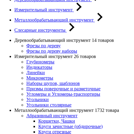
Измерительный инструмент
Металлообрабатывающий инструмент
Слесарные инструменты
Деревообрабатывающий инструмент
14 товаров
Фрезы по дереву
Фрезы по дереву наборы
Измерительный инструмент
26 товаров
Глубиномеры
Индикаторы
Линейки
Микрометры
Наборы щупов, шаблонов
Призмы поверочные и разметочные
Угломеры и Угломеры-траспортиры
Угольники
Угольники столярные
Металлообрабатывающий инструмент
1732 товара
Абразивный инструмент
Корщетки, Чашки
Круги зачистные (обдирочные)
Круги отрезные