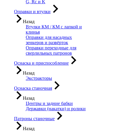
G, Rc и K
Оправки и втулки
Назад
Втулки КМ / КМ с лапкой и
клинья
Оправки для насадных
зенкеров и развёрток
Оправки переходные для
сверлильных патронов
Оснаска и приспособление
Назад
Экстракторы
Оснаска станочная
Назад
Центры и задние бабки
Державки (накатки) и ролики
Патроны станочные
Назад