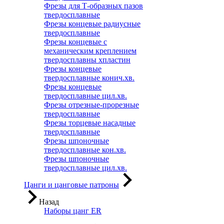
Фрезы для Т-образных пазов
твердосплавные
Фрезы концевые радиусные
твердосплавные
Фрезы концевые с
механическим креплением
твердосплавны хпластин
Фрезы концевые
твердосплавные конич.хв.
Фрезы концевые
твердосплавные цил.хв.
Фрезы отрезные-прорезные
твердосплавные
Фрезы торцевые насадные
твердосплавные
Фрезы шпоночные
твердосплавные кон.хв.
Фрезы шпоночные
твердосплавные цил.хв.
Цанги и цанговые патроны
Назад
Наборы цанг ER