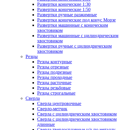
Развертки конические 1:30
Развертки конические 1:50
Развертки ручные разжимные
Развертки конические под конус Морзе
Развертки машинные с коническим
хвостовиком
Развертки машинные с цилиндрическим
хвостовиком
Развертки ручные с цилиндрическим
хвостовиком
Резцы
Резцы контурные
Резцы отрезные
Резцы подрезные
Резцы проходные
Резцы расточные
Резцы резьбовые
Резцы строгальные
Сверла
Сверла центровочные
Сверло-метчик
Сверла с цилиндрическим хвостовиком
Сверла с цилиндрическим хвостовиком
длинные
Сверла твердосплавные ц/х по металлу