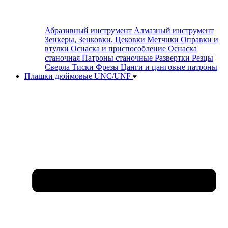
Абразивный инструмент
Алмазный инструмент
Зенкеры, Зенковки, Цековки
Метчики
Оправки и
втулки
Оснаска и приспособление
Оснаска
станочная
Патроны станочные
Развертки
Резцы
Сверла
Тиски
Фрезы
Цанги и цанговые патроны
Плашки дюймовые UNC/UNF