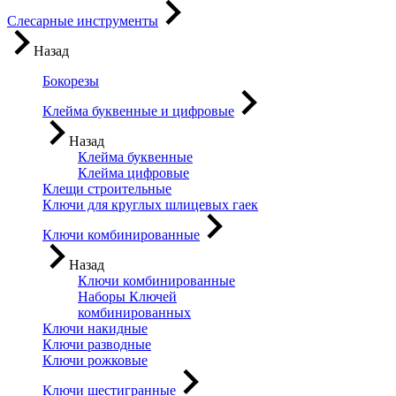
Слесарные инструменты
Назад
Бокорезы
Клейма буквенные и цифровые
Назад
Клейма буквенные
Клейма цифровые
Клещи строительные
Ключи для круглых шлицевых гаек
Ключи комбинированные
Назад
Ключи комбинированные
Наборы Ключей
комбинированных
Ключи накидные
Ключи разводные
Ключи рожковые
Ключи шестигранные