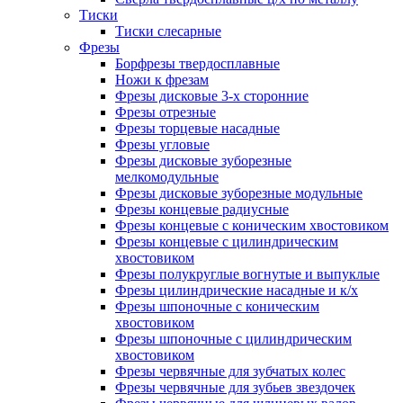
Тиски
Тиски слесарные
Фрезы
Борфрезы твердосплавные
Ножи к фрезам
Фрезы дисковые 3-х сторонние
Фрезы отрезные
Фрезы торцевые насадные
Фрезы угловые
Фрезы дисковые зуборезные
мелкомодульные
Фрезы дисковые зуборезные модульные
Фрезы концевые радиусные
Фрезы концевые с коническим хвостовиком
Фрезы концевые с цилиндрическим
хвостовиком
Фрезы полукруглые вогнутые и выпуклые
Фрезы цилиндрические насадные и к/х
Фрезы шпоночные с коническим
хвостовиком
Фрезы шпоночные с цилиндрическим
хвостовиком
Фрезы червячные для зубчатых колес
Фрезы червячные для зубьев звездочек