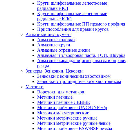
Круги шлифовальные лепестковые
радиальные КЛ
Круги шлифовальные лепестковые
радиальные КЛО
Круги шлифовальные ПП прямого профиля
Приспособления для правки кругов
Алмазный инструмент
Алмазные головки
Алмазные круги
Алмазные отрезные диски
Алмазная и эльборовая паста, ГОИ, Шкурка
Алмазные карандаши,иглы,алмазы в оправе,
резцы
Зенкеры, Зенковки, Цековки
Зенковки с коническим хвостовиком
Зенковки с цилиндрическим хвостовиком
Метчики
Воротоки для метчиков
Метчики гаечные
Метчики гаечные ЛЕВЫЕ
Метчики дюймовые UNC/UNF м/р
Метчики м/р метрические
Метчики метрические ручные
Метчики метрические ручные левые
Метчики дюймовые BSW/BSF резьба