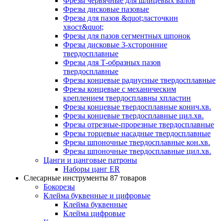
Фрезы червячные для шлицевых валов
Фрезы дисковые пазовые
Фрезы для пазов &quot;ласточкин
хвост&quot;
Фрезы для пазов сегментных шпонок
Фрезы дисковые 3-хсторонние
твердосплавные
Фрезы для Т-образных пазов
твердосплавные
Фрезы концевые радиусные твердосплавные
Фрезы концевые с механическим
креплением твердосплавны хпластин
Фрезы концевые твердосплавные конич.хв.
Фрезы концевые твердосплавные цил.хв.
Фрезы отрезные-прорезные твердосплавные
Фрезы торцевые насадные твердосплавные
Фрезы шпоночные твердосплавные кон.хв.
Фрезы шпоночные твердосплавные цил.хв.
Цанги и цанговые патроны
Наборы цанг ER
Слесарные инструменты
87 товаров
Бокорезы
Клейма буквенные и цифровые
Клейма буквенные
Клейма цифровые