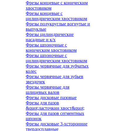
Фрезы концевые с коническим
хвостовиком
Фрезы концевые с
цилиндрическим хвостовиком
Фрезы полукруглые вогнутые и
выпуклые
Фрезы цилиндрические
насадные и к/х
Фрезы шпоночные с
коническим хвостовиком
Фрезы шпоночные с
цилиндрическим хвостовиком
Фрезы червячные для зубчатых
колес
Фрезы червячные для зубьев
звездочек
Фрезы червячные для
шлицевых валов
Фрезы дисковые пазовые
Фрезы для пазов
&quot;ласточкин хвост&quot;
Фрезы для пазов сегментных
шпонок
Фрезы дисковые 3-хсторонние
твердосплавные