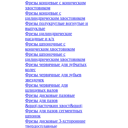
Фрезы концевые с коническим
хвостовиком
Фрезы концевые с
цилиндрическим хвостовиком
Фрезы полукруглые вогнутые и
выпуклые
Фрезы цилиндрические
насадные и к/х
Фрезы шпоночные с
коническим хвостовиком
Фрезы шпоночные с
цилиндрическим хвостовиком
Фрезы червячные для зубчатых
колес
Фрезы червячные для зубьев
звездочек
Фрезы червячные для
шлицевых валов
Фрезы дисковые пазовые
Фрезы для пазов
&quot;ласточкин хвост&quot;
Фрезы для пазов сегментных
шпонок
Фрезы дисковые 3-хсторонние
твердосплавные