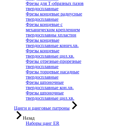
Фрезы для Т-образных пазов
твердосплавные
Фрезы концевые радиусные
твердосплавные
Фрезы концевые с
механическим креплением
твердосплавны хпластин
Фрезы концевые
твердосплавные конич.хв.
Фрезы концевые
твердосплавные цил.хв.
Фрезы отрезные-прорезные
твердосплавные
Фрезы торцевые насадные
твердосплавные
Фрезы шпоночные
твердосплавные кон.хв.
Фрезы шпоночные
твердосплавные цил.хв.
Цанги и цанговые патроны
Назад
Наборы цанг ER