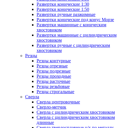
Развертки конические 1:30
Развертки конические 1:50
Развертки ручные разжимные
Развертки конические под конус Морзе
Развертки машинные с коническим
хвостовиком
Развертки машинные с цилиндрическим
хвостовиком
Развертки ручные с цилиндрическим
хвостовиком
Резцы
Резцы контурные
Резцы отрезные
Резцы подрезные
Резцы проходные
Резцы расточные
Резцы резьбовые
Резцы строгальные
Сверла
Сверла центровочные
Сверло-метчик
Сверла с цилиндрическим хвостовиком
Сверла с цилиндрическим хвостовиком
длинные
Сверла твердосплавные ц/х по металлу