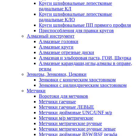
Круги шлифовальные лепестковые
радиальные КЛ
Круги шлифовальные лепестковые
радиальные КЛО
Круги шлифовальные ПП прямого профиля
Приспособления для правки кругов
Алмазный инструмент
Алмазные головки
Алмазные круги
Алмазные отрезные диски
Алмазная и эльборовая паста, ГОИ, Шкурка
Алмазные карандаши,иглы,алмазы в оправе,
резцы
Зенкеры, Зенковки, Цековки
Зенковки с коническим хвостовиком
Зенковки с цилиндрическим хвостовиком
Метчики
Воротоки для метчиков
Метчики гаечные
Метчики гаечные ЛЕВЫЕ
Метчики дюймовые UNC/UNF м/р
Метчики м/р метрические
Метчики метрические ручные
Метчики метрические ручные левые
Метчики дюймовые BSW/BSF резьба