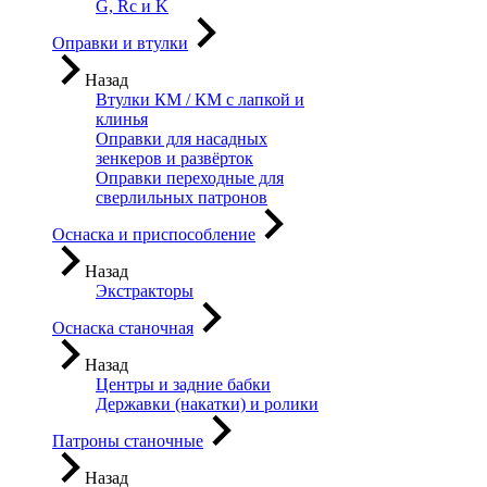
G, Rc и K
Оправки и втулки
Назад
Втулки КМ / КМ с лапкой и
клинья
Оправки для насадных
зенкеров и развёрток
Оправки переходные для
сверлильных патронов
Оснаска и приспособление
Назад
Экстракторы
Оснаска станочная
Назад
Центры и задние бабки
Державки (накатки) и ролики
Патроны станочные
Назад