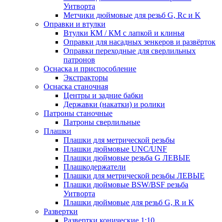
Уитворта
Метчики дюймовые для резьб G, Rc и K
Оправки и втулки
Втулки КМ / КМ с лапкой и клинья
Оправки для насадных зенкеров и развёрток
Оправки переходные для сверлильных
патронов
Оснаска и приспособление
Экстракторы
Оснаска станочная
Центры и задние бабки
Державки (накатки) и ролики
Патроны станочные
Патроны сверлильные
Плашки
Плашки для метрической резьбы
Плашки дюймовые UNC/UNF
Плашки дюймовые резьба G ЛЕВЫЕ
Плашкодержатели
Плашки для метрической резьбы ЛЕВЫЕ
Плашки дюймовые BSW/BSF резьба
Уитворта
Плашки дюймовые для резьб G, R и K
Развертки
Развертки конические 1:10