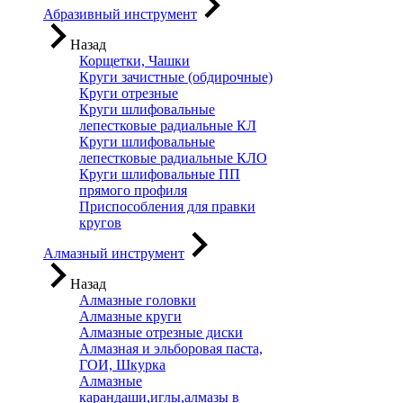
Абразивный инструмент
Назад
Корщетки, Чашки
Круги зачистные (обдирочные)
Круги отрезные
Круги шлифовальные
лепестковые радиальные КЛ
Круги шлифовальные
лепестковые радиальные КЛО
Круги шлифовальные ПП
прямого профиля
Приспособления для правки
кругов
Алмазный инструмент
Назад
Алмазные головки
Алмазные круги
Алмазные отрезные диски
Алмазная и эльборовая паста,
ГОИ, Шкурка
Алмазные
карандаши,иглы,алмазы в