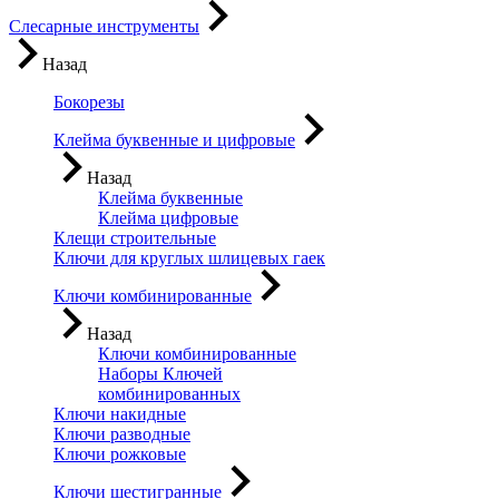
Слесарные инструменты
Назад
Бокорезы
Клейма буквенные и цифровые
Назад
Клейма буквенные
Клейма цифровые
Клещи строительные
Ключи для круглых шлицевых гаек
Ключи комбинированные
Назад
Ключи комбинированные
Наборы Ключей
комбинированных
Ключи накидные
Ключи разводные
Ключи рожковые
Ключи шестигранные