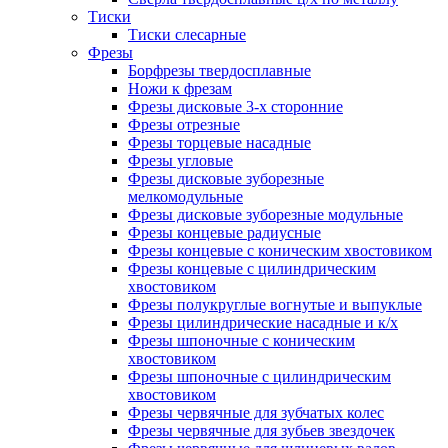
Тиски
Тиски слесарные
Фрезы
Борфрезы твердосплавные
Ножи к фрезам
Фрезы дисковые 3-х сторонние
Фрезы отрезные
Фрезы торцевые насадные
Фрезы угловые
Фрезы дисковые зуборезные
мелкомодульные
Фрезы дисковые зуборезные модульные
Фрезы концевые радиусные
Фрезы концевые с коническим хвостовиком
Фрезы концевые с цилиндрическим
хвостовиком
Фрезы полукруглые вогнутые и выпуклые
Фрезы цилиндрические насадные и к/х
Фрезы шпоночные с коническим
хвостовиком
Фрезы шпоночные с цилиндрическим
хвостовиком
Фрезы червячные для зубчатых колес
Фрезы червячные для зубьев звездочек