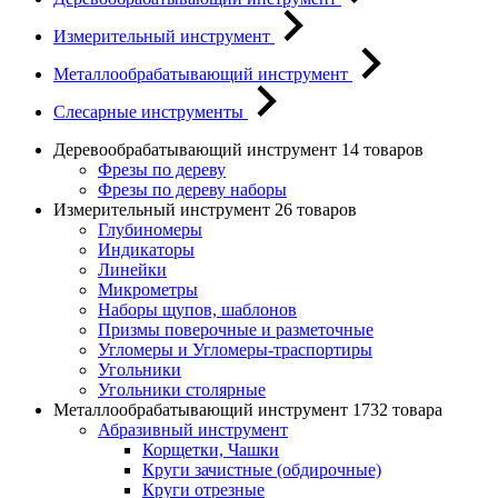
Измерительный инструмент
Металлообрабатывающий инструмент
Слесарные инструменты
Деревообрабатывающий инструмент
14 товаров
Фрезы по дереву
Фрезы по дереву наборы
Измерительный инструмент
26 товаров
Глубиномеры
Индикаторы
Линейки
Микрометры
Наборы щупов, шаблонов
Призмы поверочные и разметочные
Угломеры и Угломеры-траспортиры
Угольники
Угольники столярные
Металлообрабатывающий инструмент
1732 товара
Абразивный инструмент
Корщетки, Чашки
Круги зачистные (обдирочные)
Круги отрезные