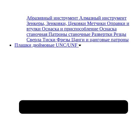
Абразивный инструмент
Алмазный инструмент
Зенкеры, Зенковки, Цековки
Метчики
Оправки и
втулки
Оснаска и приспособление
Оснаска
станочная
Патроны станочные
Развертки
Резцы
Сверла
Тиски
Фрезы
Цанги и цанговые патроны
Плашки дюймовые UNC/UNF