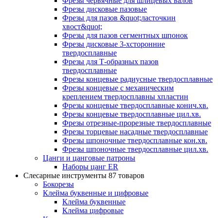
Фрезы червячные для шлицевых валов
Фрезы дисковые пазовые
Фрезы для пазов &quot;ласточкин
хвост&quot;
Фрезы для пазов сегментных шпонок
Фрезы дисковые 3-хсторонние
твердосплавные
Фрезы для Т-образных пазов
твердосплавные
Фрезы концевые радиусные твердосплавные
Фрезы концевые с механическим
креплением твердосплавны хпластин
Фрезы концевые твердосплавные конич.хв.
Фрезы концевые твердосплавные цил.хв.
Фрезы отрезные-прорезные твердосплавные
Фрезы торцевые насадные твердосплавные
Фрезы шпоночные твердосплавные кон.хв.
Фрезы шпоночные твердосплавные цил.хв.
Цанги и цанговые патроны
Наборы цанг ER
Слесарные инструменты
87 товаров
Бокорезы
Клейма буквенные и цифровые
Клейма буквенные
Клейма цифровые