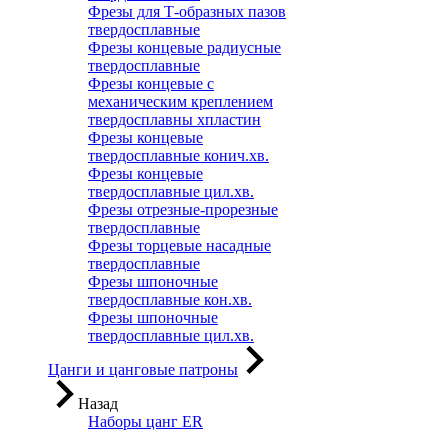
Фрезы для Т-образных пазов
твердосплавные
Фрезы концевые радиусные
твердосплавные
Фрезы концевые с
механическим креплением
твердосплавны хпластин
Фрезы концевые
твердосплавные конич.хв.
Фрезы концевые
твердосплавные цил.хв.
Фрезы отрезные-прорезные
твердосплавные
Фрезы торцевые насадные
твердосплавные
Фрезы шпоночные
твердосплавные кон.хв.
Фрезы шпоночные
твердосплавные цил.хв.
Цанги и цанговые патроны
Назад
Наборы цанг ER