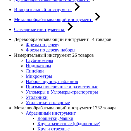
Измерительный инструмент
Металлообрабатывающий инструмент
Слесарные инструменты
Деревообрабатывающий инструмент
14 товаров
Фрезы по дереву
Фрезы по дереву наборы
Измерительный инструмент
26 товаров
Глубиномеры
Индикаторы
Линейки
Микрометры
Наборы щупов, шаблонов
Призмы поверочные и разметочные
Угломеры и Угломеры-траспортиры
Угольники
Угольники столярные
Металлообрабатывающий инструмент
1732 товара
Абразивный инструмент
Корщетки, Чашки
Круги зачистные (обдирочные)
Круги отрезные