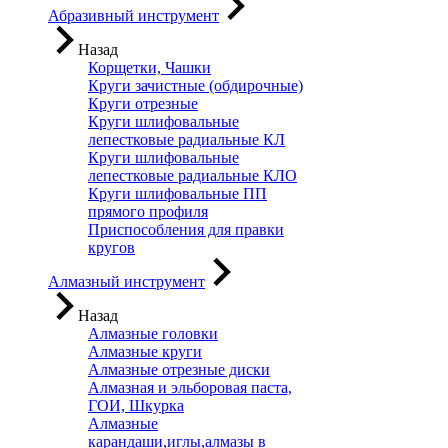
Абразивный инструмент
Назад
Корщетки, Чашки
Круги зачистные (обдирочные)
Круги отрезные
Круги шлифовальные
лепестковые радиальные КЛ
Круги шлифовальные
лепестковые радиальные КЛО
Круги шлифовальные ПП
прямого профиля
Приспособления для правки
кругов
Алмазный инструмент
Назад
Алмазные головки
Алмазные круги
Алмазные отрезные диски
Алмазная и эльборовая паста,
ГОИ, Шкурка
Алмазные
карандаши,иглы,алмазы в