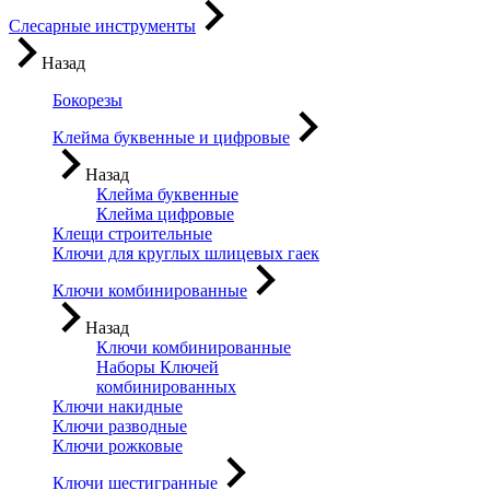
Слесарные инструменты
Назад
Бокорезы
Клейма буквенные и цифровые
Назад
Клейма буквенные
Клейма цифровые
Клещи строительные
Ключи для круглых шлицевых гаек
Ключи комбинированные
Назад
Ключи комбинированные
Наборы Ключей
комбинированных
Ключи накидные
Ключи разводные
Ключи рожковые
Ключи шестигранные