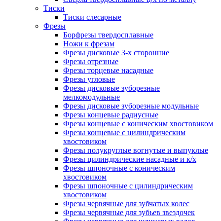
Тиски
Тиски слесарные
Фрезы
Борфрезы твердосплавные
Ножи к фрезам
Фрезы дисковые 3-х сторонние
Фрезы отрезные
Фрезы торцевые насадные
Фрезы угловые
Фрезы дисковые зуборезные
мелкомодульные
Фрезы дисковые зуборезные модульные
Фрезы концевые радиусные
Фрезы концевые с коническим хвостовиком
Фрезы концевые с цилиндрическим
хвостовиком
Фрезы полукруглые вогнутые и выпуклые
Фрезы цилиндрические насадные и к/х
Фрезы шпоночные с коническим
хвостовиком
Фрезы шпоночные с цилиндрическим
хвостовиком
Фрезы червячные для зубчатых колес
Фрезы червячные для зубьев звездочек