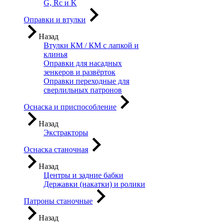
G, Rc и K
Оправки и втулки
Назад
Втулки КМ / КМ с лапкой и
клинья
Оправки для насадных
зенкеров и развёрток
Оправки переходные для
сверлильных патронов
Оснаска и приспособление
Назад
Экстракторы
Оснаска станочная
Назад
Центры и задние бабки
Державки (накатки) и ролики
Патроны станочные
Назад