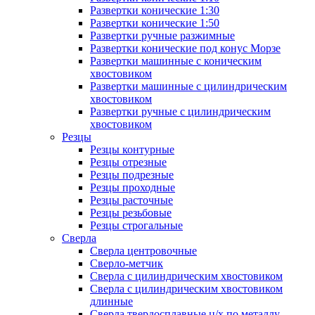
Развертки конические 1:30
Развертки конические 1:50
Развертки ручные разжимные
Развертки конические под конус Морзе
Развертки машинные с коническим
хвостовиком
Развертки машинные с цилиндрическим
хвостовиком
Развертки ручные с цилиндрическим
хвостовиком
Резцы
Резцы контурные
Резцы отрезные
Резцы подрезные
Резцы проходные
Резцы расточные
Резцы резьбовые
Резцы строгальные
Сверла
Сверла центровочные
Сверло-метчик
Сверла с цилиндрическим хвостовиком
Сверла с цилиндрическим хвостовиком
длинные
Сверла твердосплавные ц/х по металлу