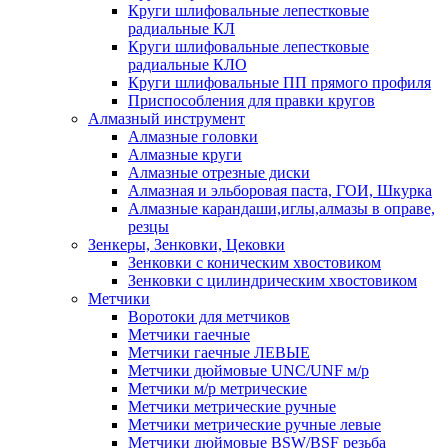
Круги шлифовальные лепестковые
радиальные КЛ
Круги шлифовальные лепестковые
радиальные КЛО
Круги шлифовальные ПП прямого профиля
Приспособления для правки кругов
Алмазный инструмент
Алмазные головки
Алмазные круги
Алмазные отрезные диски
Алмазная и эльборовая паста, ГОИ, Шкурка
Алмазные карандаши,иглы,алмазы в оправе,
резцы
Зенкеры, Зенковки, Цековки
Зенковки с коническим хвостовиком
Зенковки с цилиндрическим хвостовиком
Метчики
Воротоки для метчиков
Метчики гаечные
Метчики гаечные ЛЕВЫЕ
Метчики дюймовые UNC/UNF м/р
Метчики м/р метрические
Метчики метрические ручные
Метчики метрические ручные левые
Метчики дюймовые BSW/BSF резьба