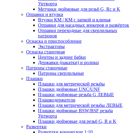
Уитворта
Метчики дюймовые для резьб G, Rc и K
Оправки и втулки
Втулки КМ / КМ с лапкой и клинья
Оправки для насадных зенкеров и развёрток
Оправки переходные для сверлильных
патронов
Оснаска и приспособление
Экстракторы
Оснаска станочная
Центры и задние бабки
Державки (накатки) и ролики
Патроны станочные
Патроны сверлильные
Плашки
Плашки для метрической резьбы
Плашки дюймовые UNC/UNF
Плашки дюймовые резьба G ЛЕВЫЕ
Плашкодержатели
Плашки для метрической резьбы ЛЕВЫЕ
Плашки дюймовые BSW/BSF резьба
Уитворта
Плашки дюймовые для резьб G, R и K
Развертки
Развертки конические 1:10