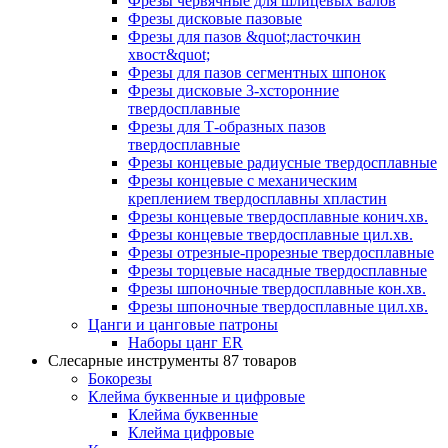
Фрезы червячные для шлицевых валов
Фрезы дисковые пазовые
Фрезы для пазов &quot;ласточкин
хвост&quot;
Фрезы для пазов сегментных шпонок
Фрезы дисковые 3-хсторонние
твердосплавные
Фрезы для Т-образных пазов
твердосплавные
Фрезы концевые радиусные твердосплавные
Фрезы концевые с механическим
креплением твердосплавны хпластин
Фрезы концевые твердосплавные конич.хв.
Фрезы концевые твердосплавные цил.хв.
Фрезы отрезные-прорезные твердосплавные
Фрезы торцевые насадные твердосплавные
Фрезы шпоночные твердосплавные кон.хв.
Фрезы шпоночные твердосплавные цил.хв.
Цанги и цанговые патроны
Наборы цанг ER
Слесарные инструменты
87 товаров
Бокорезы
Клейма буквенные и цифровые
Клейма буквенные
Клейма цифровые