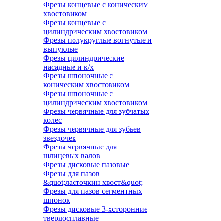
Фрезы концевые с коническим
хвостовиком
Фрезы концевые с
цилиндрическим хвостовиком
Фрезы полукруглые вогнутые и
выпуклые
Фрезы цилиндрические
насадные и к/х
Фрезы шпоночные с
коническим хвостовиком
Фрезы шпоночные с
цилиндрическим хвостовиком
Фрезы червячные для зубчатых
колес
Фрезы червячные для зубьев
звездочек
Фрезы червячные для
шлицевых валов
Фрезы дисковые пазовые
Фрезы для пазов
&quot;ласточкин хвост&quot;
Фрезы для пазов сегментных
шпонок
Фрезы дисковые 3-хсторонние
твердосплавные