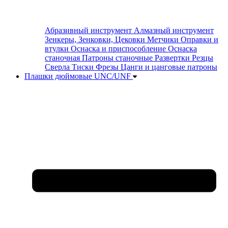
Абразивный инструмент
Алмазный инструмент
Зенкеры, Зенковки, Цековки
Метчики
Оправки и
втулки
Оснаска и приспособление
Оснаска
станочная
Патроны станочные
Развертки
Резцы
Сверла
Тиски
Фрезы
Цанги и цанговые патроны
Плашки дюймовые UNC/UNF