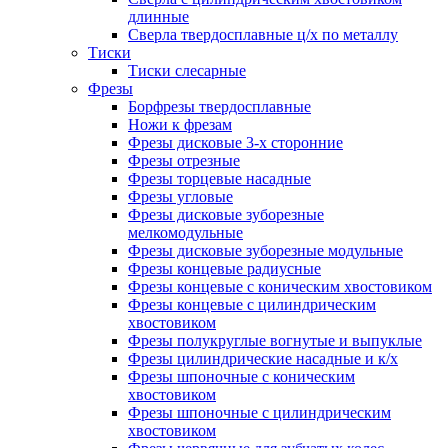
длинные
Сверла твердосплавные ц/х по металлу
Тиски
Тиски слесарные
Фрезы
Борфрезы твердосплавные
Ножи к фрезам
Фрезы дисковые 3-х сторонние
Фрезы отрезные
Фрезы торцевые насадные
Фрезы угловые
Фрезы дисковые зуборезные
мелкомодульные
Фрезы дисковые зуборезные модульные
Фрезы концевые радиусные
Фрезы концевые с коническим хвостовиком
Фрезы концевые с цилиндрическим
хвостовиком
Фрезы полукруглые вогнутые и выпуклые
Фрезы цилиндрические насадные и к/х
Фрезы шпоночные с коническим
хвостовиком
Фрезы шпоночные с цилиндрическим
хвостовиком