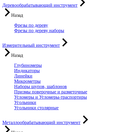
Деревообрабатывающий инструмент
Назад
Фрезы по дереву
Фрезы по дереву наборы
Измерительный инструмент
Назад
Глубиномеры
Индикаторы
Линейки
Микрометры
Наборы щупов, шаблонов
Призмы поверочные и разметочные
Угломеры и Угломеры-траспортиры
Угольники
Угольники столярные
Металлообрабатывающий инструмент