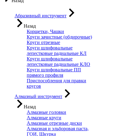
Назад
Абразивный инструмент
Назад
Корщетки, Чашки
Круги зачистные (обдирочные)
Круги отрезные
Круги шлифовальные
лепестковые радиальные КЛ
Круги шлифовальные
лепестковые радиальные КЛО
Круги шлифовальные ПП
прямого профиля
Приспособления для правки
кругов
Алмазный инструмент
Назад
Алмазные головки
Алмазные круги
Алмазные отрезные диски
Алмазная и эльборовая паста,
ГОИ, Шкурка