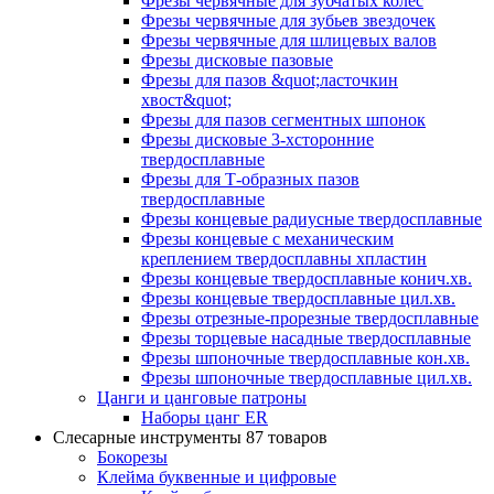
Фрезы червячные для зубчатых колес
Фрезы червячные для зубьев звездочек
Фрезы червячные для шлицевых валов
Фрезы дисковые пазовые
Фрезы для пазов &quot;ласточкин
хвост&quot;
Фрезы для пазов сегментных шпонок
Фрезы дисковые 3-хсторонние
твердосплавные
Фрезы для Т-образных пазов
твердосплавные
Фрезы концевые радиусные твердосплавные
Фрезы концевые с механическим
креплением твердосплавны хпластин
Фрезы концевые твердосплавные конич.хв.
Фрезы концевые твердосплавные цил.хв.
Фрезы отрезные-прорезные твердосплавные
Фрезы торцевые насадные твердосплавные
Фрезы шпоночные твердосплавные кон.хв.
Фрезы шпоночные твердосплавные цил.хв.
Цанги и цанговые патроны
Наборы цанг ER
Слесарные инструменты
87 товаров
Бокорезы
Клейма буквенные и цифровые