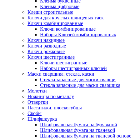
Клейма буквенные
Клейма цифровые
Клещи строительные
Ключи для круглых шлицевых гаек
Ключи комбинированные
Ключи комбинированные
Наборы Ключей комбинированных
Ключи накидные
Ключи разводные
Ключи рожковые
Ключи шестигранные
Ключи шестигранные
Наборы шестигранных ключей
Маски сварщика, стекла, каски
Стекла запасные для маски сварщи
Стекла запасные для маски сварщика
Молотки
Ножницы по металлу
Отвертки
Пассатижи, плоскогубцы
Скобы
Шлифшкурка
Шлифовальная бумага на бумажной
Шлифовальная бумага на тканевой
Шлифовальная бумага на тканевой основе