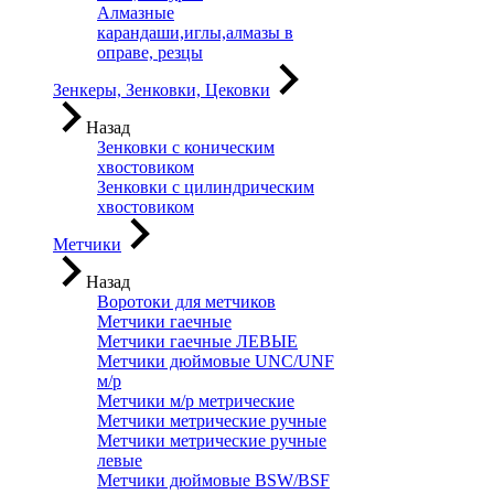
Алмазные
карандаши,иглы,алмазы в
оправе, резцы
Зенкеры, Зенковки, Цековки
Назад
Зенковки с коническим
хвостовиком
Зенковки с цилиндрическим
хвостовиком
Метчики
Назад
Воротоки для метчиков
Метчики гаечные
Метчики гаечные ЛЕВЫЕ
Метчики дюймовые UNC/UNF
м/р
Метчики м/р метрические
Метчики метрические ручные
Метчики метрические ручные
левые
Метчики дюймовые BSW/BSF