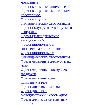
модульные
Фрезы концевые радиусные
Фрезы концевые с коническим
хвостовиком
Фрезы концевые с
цилиндрическим хвостовиком
Фрезы полукруглые вогнутые и
выпуклые
Фрезы цилиндрические
насадные и к/х
Фрезы шпоночные с
коническим хвостовиком
Фрезы шпоночные с
цилиндрическим хвостовиком
Фрезы червячные для зубчатых
колес
Фрезы червячные для зубьев
звездочек
Фрезы червячные для
шлицевых валов
Фрезы дисковые пазовые
Фрезы для пазов
&quot;ласточкин хвост&quot;
Фрезы для пазов сегментных
шпонок