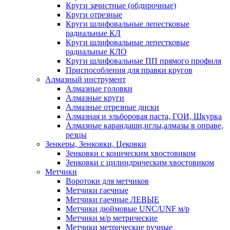
Круги зачистные (обдирочные)
Круги отрезные
Круги шлифовальные лепестковые
радиальные КЛ
Круги шлифовальные лепестковые
радиальные КЛО
Круги шлифовальные ПП прямого профиля
Приспособления для правки кругов
Алмазный инструмент
Алмазные головки
Алмазные круги
Алмазные отрезные диски
Алмазная и эльборовая паста, ГОИ, Шкурка
Алмазные карандаши,иглы,алмазы в оправе,
резцы
Зенкеры, Зенковки, Цековки
Зенковки с коническим хвостовиком
Зенковки с цилиндрическим хвостовиком
Метчики
Воротоки для метчиков
Метчики гаечные
Метчики гаечные ЛЕВЫЕ
Метчики дюймовые UNC/UNF м/р
Метчики м/р метрические
Метчики метрические ручные