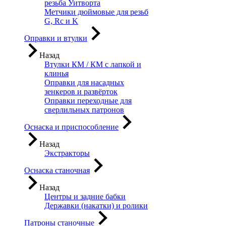
резьба Уитворта
Метчики дюймовые для резьб
G, Rc и K
Оправки и втулки
Назад
Втулки КМ / КМ с лапкой и
клинья
Оправки для насадных
зенкеров и развёрток
Оправки переходные для
сверлильных патронов
Оснаска и приспособление
Назад
Экстракторы
Оснаска станочная
Назад
Центры и задние бабки
Державки (накатки) и ролики
Патроны станочные