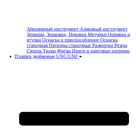
Абразивный инструмент
Алмазный инструмент
Зенкеры, Зенковки, Цековки
Метчики
Оправки и
втулки
Оснаска и приспособление
Оснаска
станочная
Патроны станочные
Развертки
Резцы
Сверла
Тиски
Фрезы
Цанги и цанговые патроны
Плашки дюймовые UNC/UNF