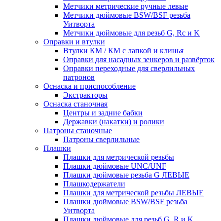
Метчики метрические ручные левые
Метчики дюймовые BSW/BSF резьба
Уитворта
Метчики дюймовые для резьб G, Rc и K
Оправки и втулки
Втулки КМ / КМ с лапкой и клинья
Оправки для насадных зенкеров и развёрток
Оправки переходные для сверлильных
патронов
Оснаска и приспособление
Экстракторы
Оснаска станочная
Центры и задние бабки
Державки (накатки) и ролики
Патроны станочные
Патроны сверлильные
Плашки
Плашки для метрической резьбы
Плашки дюймовые UNC/UNF
Плашки дюймовые резьба G ЛЕВЫЕ
Плашкодержатели
Плашки для метрической резьбы ЛЕВЫЕ
Плашки дюймовые BSW/BSF резьба
Уитворта
Плашки дюймовые для резьб G, R и K