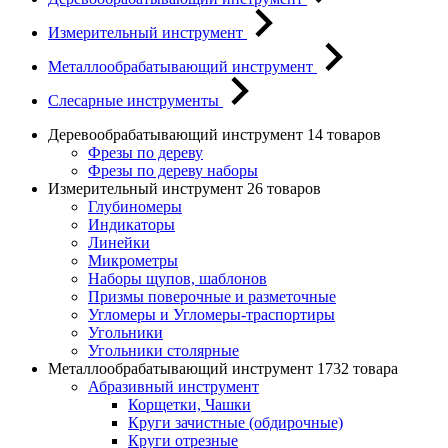
Измерительный инструмент
Металлообрабатывающий инструмент
Слесарные инструменты
Деревообрабатывающий инструмент
14 товаров
Фрезы по дереву
Фрезы по дереву наборы
Измерительный инструмент
26 товаров
Глубиномеры
Индикаторы
Линейки
Микрометры
Наборы щупов, шаблонов
Призмы поверочные и разметочные
Угломеры и Угломеры-траспортиры
Угольники
Угольники столярные
Металлообрабатывающий инструмент
1732 товара
Абразивный инструмент
Корщетки, Чашки
Круги зачистные (обдирочные)
Круги отрезные