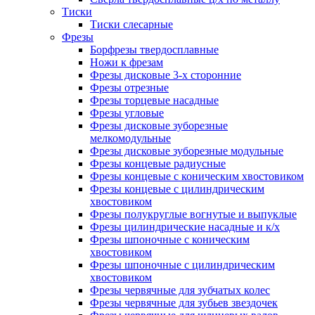
Тиски
Тиски слесарные
Фрезы
Борфрезы твердосплавные
Ножи к фрезам
Фрезы дисковые 3-х сторонние
Фрезы отрезные
Фрезы торцевые насадные
Фрезы угловые
Фрезы дисковые зуборезные
мелкомодульные
Фрезы дисковые зуборезные модульные
Фрезы концевые радиусные
Фрезы концевые с коническим хвостовиком
Фрезы концевые с цилиндрическим
хвостовиком
Фрезы полукруглые вогнутые и выпуклые
Фрезы цилиндрические насадные и к/х
Фрезы шпоночные с коническим
хвостовиком
Фрезы шпоночные с цилиндрическим
хвостовиком
Фрезы червячные для зубчатых колес
Фрезы червячные для зубьев звездочек