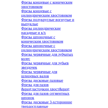
Фрезы концевые с коническим
хвостовиком
Фрезы концевые с
цилиндрическим хвостовиком
Фрезы полукруглые вогнутые и
выпуклые
Фрезы цилиндрические
насадные и к/х
Фрезы шпоночные с
коническим хвостовиком
Фрезы шпоночные с
цилиндрическим хвостовиком
Фрезы червячные для зубчатых
колес
Фрезы червячные для зубьев
звездочек
Фрезы червячные для
шлицевых валов
Фрезы дисковые пазовые
Фрезы для пазов
&quot;ласточкин хвост&quot;
Фрезы для пазов сегментных
шпонок
Фрезы дисковые 3-хсторонние
твердосплавные