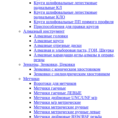
Круги шлифовальные лепестковые
радиальные КЛ
Круги шлифовальные лепестковые
радиальные КЛО
Круги шлифовальные ПП прямого профиля
Приспособления для правки кругов
Алмазный инструмент
Алмазные головки
Алмазные круги
Алмазные отрезные диски
Алмазная и эльборовая паста, ГОИ, Шкурка
Алмазные карандаши,иглы,алмазы в оправе,
резцы
Зенкеры, Зенковки, Цековки
Зенковки с коническим хвостовиком
Зенковки с цилиндрическим хвостовиком
Метчики
Воротоки для метчиков
Метчики гаечные
Метчики гаечные ЛЕВЫЕ
Метчики дюймовые UNC/UNF м/р
Метчики м/р метрические
Метчики метрические ручные
Метчики метрические ручные левые
Метчики дюймовые BSW/BSF резьба