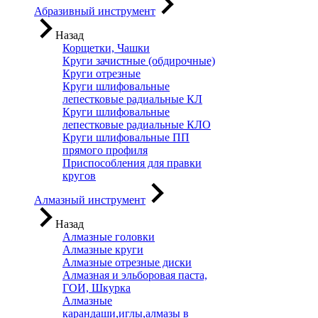
Абразивный инструмент
Назад
Корщетки, Чашки
Круги зачистные (обдирочные)
Круги отрезные
Круги шлифовальные
лепестковые радиальные КЛ
Круги шлифовальные
лепестковые радиальные КЛО
Круги шлифовальные ПП
прямого профиля
Приспособления для правки
кругов
Алмазный инструмент
Назад
Алмазные головки
Алмазные круги
Алмазные отрезные диски
Алмазная и эльборовая паста,
ГОИ, Шкурка
Алмазные
карандаши,иглы,алмазы в