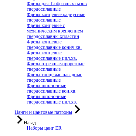
Фрезы для Т-образных пазов
твердосплавные
Фрезы концевые радиусные
твердосплавные
Фрезы концевые с
механическим креплением
твердосплавны хпластин
Фрезы концевые
твердосплавные конич.хв.
Фрезы концевые
твердосплавные цил.хв.
Фрезы отрезные-прорезные
твердосплавные
Фрезы торцевые насадные
твердосплавные
Фрезы шпоночные
твердосплавные кон.хв.
Фрезы шпоночные
твердосплавные цил.хв.
Цанги и цанговые патроны
Назад
Наборы цанг ER