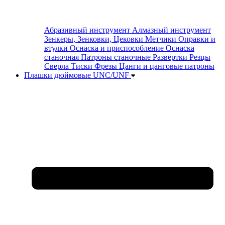
Абразивный инструмент
Алмазный инструмент
Зенкеры, Зенковки, Цековки
Метчики
Оправки и
втулки
Оснаска и приспособление
Оснаска
станочная
Патроны станочные
Развертки
Резцы
Сверла
Тиски
Фрезы
Цанги и цанговые патроны
Плашки дюймовые UNC/UNF