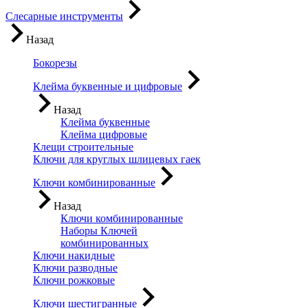
Слесарные инструменты
Назад
Бокорезы
Клейма буквенные и цифровые
Назад
Клейма буквенные
Клейма цифровые
Клещи строительные
Ключи для круглых шлицевых гаек
Ключи комбинированные
Назад
Ключи комбинированные
Наборы Ключей
комбинированных
Ключи накидные
Ключи разводные
Ключи рожковые
Ключи шестигранные