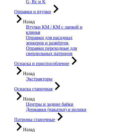
G, Rc и K
Оправки и втулки
Назад
Втулки КМ / КМ с лапкой и
клинья
Оправки для насадных
зенкеров и развёрток
Оправки переходные для
сверлильных патронов
Оснаска и приспособление
Назад
Экстракторы
Оснаска станочная
Назад
Центры и задние бабки
Державки (накатки) и ролики
Патроны станочные
Назад