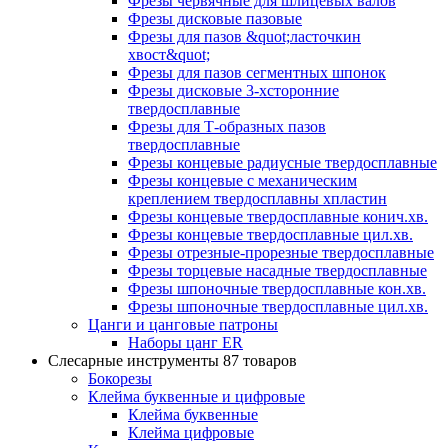
Фрезы червячные для шлицевых валов
Фрезы дисковые пазовые
Фрезы для пазов &quot;ласточкин
хвост&quot;
Фрезы для пазов сегментных шпонок
Фрезы дисковые 3-хсторонние
твердосплавные
Фрезы для Т-образных пазов
твердосплавные
Фрезы концевые радиусные твердосплавные
Фрезы концевые с механическим
креплением твердосплавны хпластин
Фрезы концевые твердосплавные конич.хв.
Фрезы концевые твердосплавные цил.хв.
Фрезы отрезные-прорезные твердосплавные
Фрезы торцевые насадные твердосплавные
Фрезы шпоночные твердосплавные кон.хв.
Фрезы шпоночные твердосплавные цил.хв.
Цанги и цанговые патроны
Наборы цанг ER
Слесарные инструменты
87 товаров
Бокорезы
Клейма буквенные и цифровые
Клейма буквенные
Клейма цифровые