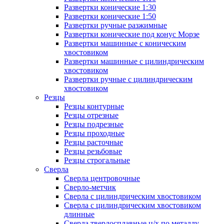
Развертки конические 1:30
Развертки конические 1:50
Развертки ручные разжимные
Развертки конические под конус Морзе
Развертки машинные с коническим
хвостовиком
Развертки машинные с цилиндрическим
хвостовиком
Развертки ручные с цилиндрическим
хвостовиком
Резцы
Резцы контурные
Резцы отрезные
Резцы подрезные
Резцы проходные
Резцы расточные
Резцы резьбовые
Резцы строгальные
Сверла
Сверла центровочные
Сверло-метчик
Сверла с цилиндрическим хвостовиком
Сверла с цилиндрическим хвостовиком
длинные
Сверла твердосплавные ц/х по металлу