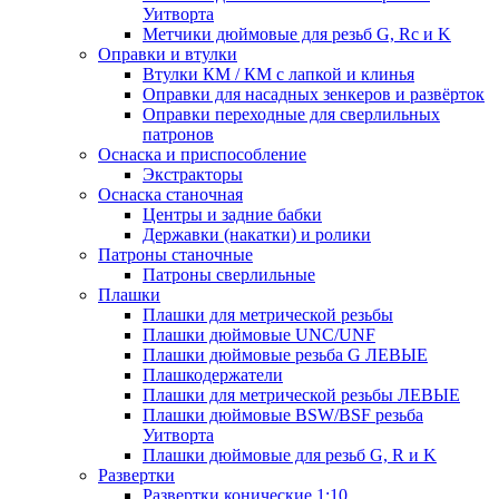
Уитворта
Метчики дюймовые для резьб G, Rc и K
Оправки и втулки
Втулки КМ / КМ с лапкой и клинья
Оправки для насадных зенкеров и развёрток
Оправки переходные для сверлильных
патронов
Оснаска и приспособление
Экстракторы
Оснаска станочная
Центры и задние бабки
Державки (накатки) и ролики
Патроны станочные
Патроны сверлильные
Плашки
Плашки для метрической резьбы
Плашки дюймовые UNC/UNF
Плашки дюймовые резьба G ЛЕВЫЕ
Плашкодержатели
Плашки для метрической резьбы ЛЕВЫЕ
Плашки дюймовые BSW/BSF резьба
Уитворта
Плашки дюймовые для резьб G, R и K
Развертки
Развертки конические 1:10