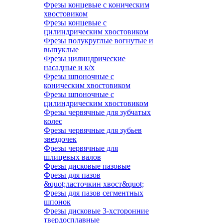
Фрезы концевые с коническим
хвостовиком
Фрезы концевые с
цилиндрическим хвостовиком
Фрезы полукруглые вогнутые и
выпуклые
Фрезы цилиндрические
насадные и к/х
Фрезы шпоночные с
коническим хвостовиком
Фрезы шпоночные с
цилиндрическим хвостовиком
Фрезы червячные для зубчатых
колес
Фрезы червячные для зубьев
звездочек
Фрезы червячные для
шлицевых валов
Фрезы дисковые пазовые
Фрезы для пазов
&quot;ласточкин хвост&quot;
Фрезы для пазов сегментных
шпонок
Фрезы дисковые 3-хсторонние
твердосплавные