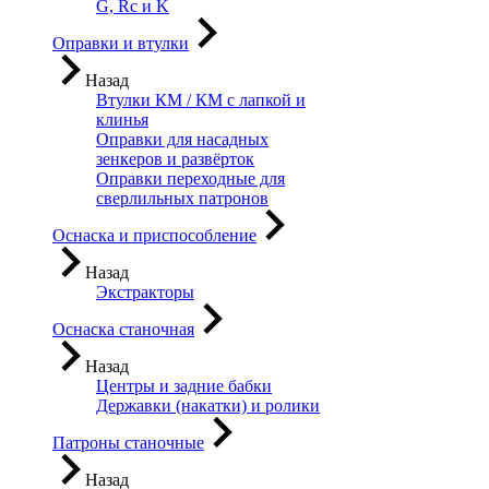
G, Rc и K
Оправки и втулки
Назад
Втулки КМ / КМ с лапкой и
клинья
Оправки для насадных
зенкеров и развёрток
Оправки переходные для
сверлильных патронов
Оснаска и приспособление
Назад
Экстракторы
Оснаска станочная
Назад
Центры и задние бабки
Державки (накатки) и ролики
Патроны станочные
Назад