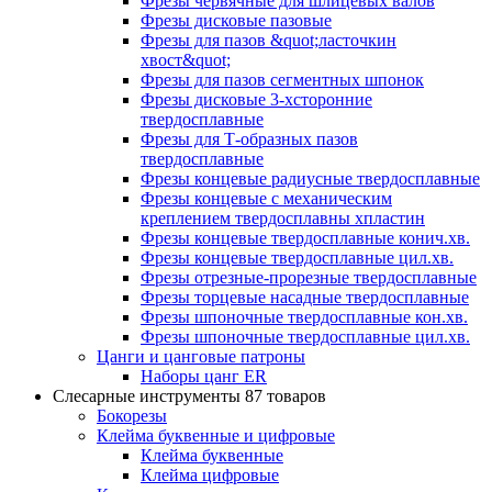
Фрезы червячные для шлицевых валов
Фрезы дисковые пазовые
Фрезы для пазов &quot;ласточкин
хвост&quot;
Фрезы для пазов сегментных шпонок
Фрезы дисковые 3-хсторонние
твердосплавные
Фрезы для Т-образных пазов
твердосплавные
Фрезы концевые радиусные твердосплавные
Фрезы концевые с механическим
креплением твердосплавны хпластин
Фрезы концевые твердосплавные конич.хв.
Фрезы концевые твердосплавные цил.хв.
Фрезы отрезные-прорезные твердосплавные
Фрезы торцевые насадные твердосплавные
Фрезы шпоночные твердосплавные кон.хв.
Фрезы шпоночные твердосплавные цил.хв.
Цанги и цанговые патроны
Наборы цанг ER
Слесарные инструменты
87 товаров
Бокорезы
Клейма буквенные и цифровые
Клейма буквенные
Клейма цифровые