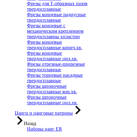
Фрезы для Т-образных пазов
твердосплавные
Фрезы концевые радиусные
твердосплавные
Фрезы концевые с
механическим креплением
твердосплавны хпластин
Фрезы концевые
твердосплавные конич.хв.
Фрезы концевые
твердосплавные цил.хв.
Фрезы отрезные-прорезные
твердосплавные
Фрезы торцевые насадные
твердосплавные
Фрезы шпоночные
твердосплавные кон.хв.
Фрезы шпоночные
твердосплавные цил.хв.
Цанги и цанговые патроны
Назад
Наборы цанг ER