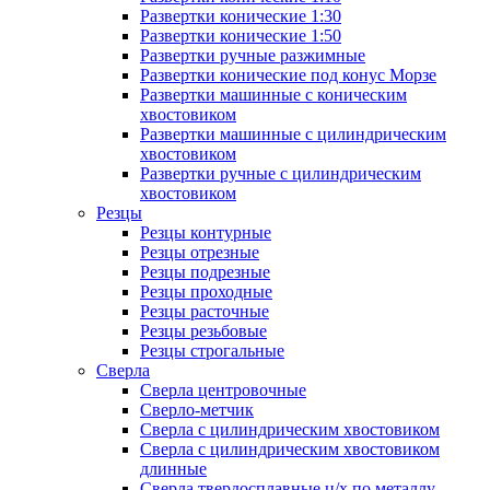
Развертки конические 1:30
Развертки конические 1:50
Развертки ручные разжимные
Развертки конические под конус Морзе
Развертки машинные с коническим
хвостовиком
Развертки машинные с цилиндрическим
хвостовиком
Развертки ручные с цилиндрическим
хвостовиком
Резцы
Резцы контурные
Резцы отрезные
Резцы подрезные
Резцы проходные
Резцы расточные
Резцы резьбовые
Резцы строгальные
Сверла
Сверла центровочные
Сверло-метчик
Сверла с цилиндрическим хвостовиком
Сверла с цилиндрическим хвостовиком
длинные
Сверла твердосплавные ц/х по металлу