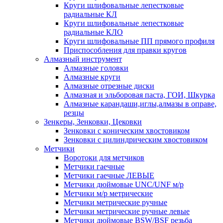
Круги шлифовальные лепестковые
радиальные КЛ
Круги шлифовальные лепестковые
радиальные КЛО
Круги шлифовальные ПП прямого профиля
Приспособления для правки кругов
Алмазный инструмент
Алмазные головки
Алмазные круги
Алмазные отрезные диски
Алмазная и эльборовая паста, ГОИ, Шкурка
Алмазные карандаши,иглы,алмазы в оправе,
резцы
Зенкеры, Зенковки, Цековки
Зенковки с коническим хвостовиком
Зенковки с цилиндрическим хвостовиком
Метчики
Воротоки для метчиков
Метчики гаечные
Метчики гаечные ЛЕВЫЕ
Метчики дюймовые UNC/UNF м/р
Метчики м/р метрические
Метчики метрические ручные
Метчики метрические ручные левые
Метчики дюймовые BSW/BSF резьба