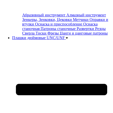
Абразивный инструмент
Алмазный инструмент
Зенкеры, Зенковки, Цековки
Метчики
Оправки и
втулки
Оснаска и приспособление
Оснаска
станочная
Патроны станочные
Развертки
Резцы
Сверла
Тиски
Фрезы
Цанги и цанговые патроны
Плашки дюймовые UNC/UNF