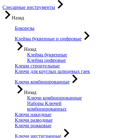
Слесарные инструменты
Назад
Бокорезы
Клейма буквенные и цифровые
Назад
Клейма буквенные
Клейма цифровые
Клещи строительные
Ключи для круглых шлицевых гаек
Ключи комбинированные
Назад
Ключи комбинированные
Наборы Ключей
комбинированных
Ключи накидные
Ключи разводные
Ключи рожковые
Ключи шестигранные