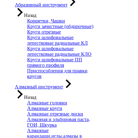
Абразивный инструмент
Назад
Корщетки, Чашки
Круги зачистные (обдирочные)
Круги отрезные
Круги шлифовальные
лепестковые радиальные КЛ
Круги шлифовальные
лепестковые радиальные КЛО
Круги шлифовальные ПП
прямого профиля
Приспособления для правки
кругов
Алмазный инструмент
Назад
Алмазные головки
Алмазные круги
Алмазные отрезные диски
Алмазная и эльборовая паста,
ГОИ, Шкурка
Алмазные
карандаши,иглы,алмазы в