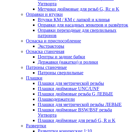
Уитворта
Метчики дюймовые для резьб G, Rc и K
Оправки и втулки
Втулки КМ / КМ с лапкой и клинья
Оправки для насадных зенкеров и развёрток
Оправки переходные для сверлильных
патронов
Оснаска и приспособление
Экстракторы
Оснаска станочная
Центры и задние бабки
Державки (накатки) и ролики
Патроны станочные
Патроны сверлильные
Плашки
Плашки для метрической резьбы
Плашки дюймовые UNC/UNF
Плашки дюймовые резьба G ЛЕВЫЕ
Плашкодержатели
Плашки для метрической резьбы ЛЕВЫЕ
Плашки дюймовые BSW/BSF резьба
Уитворта
Плашки дюймовые для резьб G, R и K
Развертки
Развертки конические 1:10