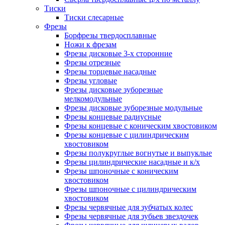
Тиски
Тиски слесарные
Фрезы
Борфрезы твердосплавные
Ножи к фрезам
Фрезы дисковые 3-х сторонние
Фрезы отрезные
Фрезы торцевые насадные
Фрезы угловые
Фрезы дисковые зуборезные
мелкомодульные
Фрезы дисковые зуборезные модульные
Фрезы концевые радиусные
Фрезы концевые с коническим хвостовиком
Фрезы концевые с цилиндрическим
хвостовиком
Фрезы полукруглые вогнутые и выпуклые
Фрезы цилиндрические насадные и к/х
Фрезы шпоночные с коническим
хвостовиком
Фрезы шпоночные с цилиндрическим
хвостовиком
Фрезы червячные для зубчатых колес
Фрезы червячные для зубьев звездочек