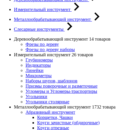
Измерительный инструмент
Металлообрабатывающий инструмент
Слесарные инструменты
Деревообрабатывающий инструмент
14 товаров
Фрезы по дереву
Фрезы по дереву наборы
Измерительный инструмент
26 товаров
Глубиномеры
Индикаторы
Линейки
Микрометры
Наборы щупов, шаблонов
Призмы поверочные и разметочные
Угломеры и Угломеры-траспортиры
Угольники
Угольники столярные
Металлообрабатывающий инструмент
1732 товара
Абразивный инструмент
Корщетки, Чашки
Круги зачистные (обдирочные)
Круги отрезные