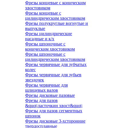
Фрезы концевые с коническим
хвостовиком
Фрезы концевые с
цилиндрическим хвостовиком
Фрезы полукруглые вогнутые и
выпуклые
Фрезы цилиндрические
насадные и к/х
Фрезы шпоночные с
коническим хвостовиком
Фрезы шпоночные с
цилиндрическим хвостовиком
Фрезы червячные для зубчатых
колес
Фрезы червячные для зубьев
звездочек
Фрезы червячные для
шлицевых валов
Фрезы дисковые пазовые
Фрезы для пазов
&quot;ласточкин хвост&quot;
Фрезы для пазов сегментных
шпонок
Фрезы дисковые 3-хсторонние
твердосплавные