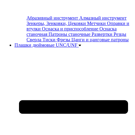
Абразивный инструмент
Алмазный инструмент
Зенкеры, Зенковки, Цековки
Метчики
Оправки и
втулки
Оснаска и приспособление
Оснаска
станочная
Патроны станочные
Развертки
Резцы
Сверла
Тиски
Фрезы
Цанги и цанговые патроны
Плашки дюймовые UNC/UNF