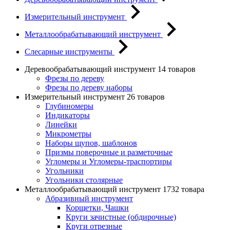
Измерительный инструмент
Металлообрабатывающий инструмент
Слесарные инструменты
Деревообрабатывающий инструмент
14 товаров
Фрезы по дереву
Фрезы по дереву наборы
Измерительный инструмент
26 товаров
Глубиномеры
Индикаторы
Линейки
Микрометры
Наборы щупов, шаблонов
Призмы поверочные и разметочные
Угломеры и Угломеры-траспортиры
Угольники
Угольники столярные
Металлообрабатывающий инструмент
1732 товара
Абразивный инструмент
Корщетки, Чашки
Круги зачистные (обдирочные)
Круги отрезные