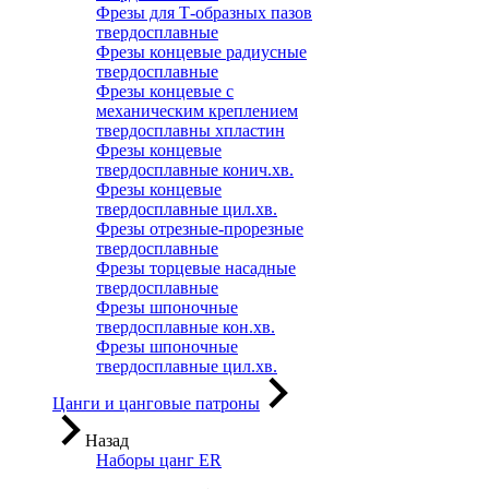
Фрезы для Т-образных пазов
твердосплавные
Фрезы концевые радиусные
твердосплавные
Фрезы концевые с
механическим креплением
твердосплавны хпластин
Фрезы концевые
твердосплавные конич.хв.
Фрезы концевые
твердосплавные цил.хв.
Фрезы отрезные-прорезные
твердосплавные
Фрезы торцевые насадные
твердосплавные
Фрезы шпоночные
твердосплавные кон.хв.
Фрезы шпоночные
твердосплавные цил.хв.
Цанги и цанговые патроны
Назад
Наборы цанг ER