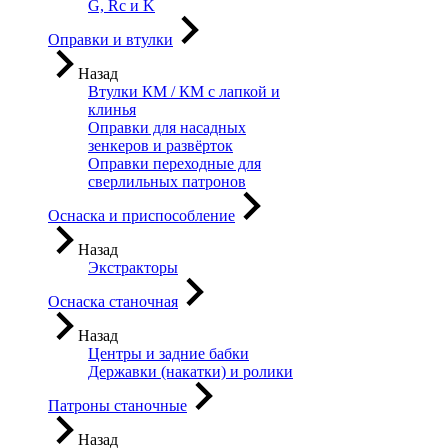
G, Rc и K
Оправки и втулки
Назад
Втулки КМ / КМ с лапкой и
клинья
Оправки для насадных
зенкеров и развёрток
Оправки переходные для
сверлильных патронов
Оснаска и приспособление
Назад
Экстракторы
Оснаска станочная
Назад
Центры и задние бабки
Державки (накатки) и ролики
Патроны станочные
Назад