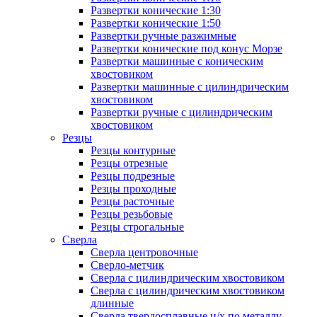
Развертки конические 1:30
Развертки конические 1:50
Развертки ручные разжимные
Развертки конические под конус Морзе
Развертки машинные с коническим
хвостовиком
Развертки машинные с цилиндрическим
хвостовиком
Развертки ручные с цилиндрическим
хвостовиком
Резцы
Резцы контурные
Резцы отрезные
Резцы подрезные
Резцы проходные
Резцы расточные
Резцы резьбовые
Резцы строгальные
Сверла
Сверла центровочные
Сверло-метчик
Сверла с цилиндрическим хвостовиком
Сверла с цилиндрическим хвостовиком
длинные
Сверла твердосплавные ц/х по металлу