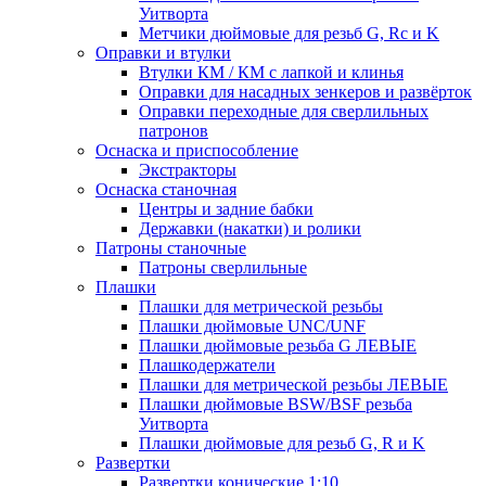
Уитворта
Метчики дюймовые для резьб G, Rc и K
Оправки и втулки
Втулки КМ / КМ с лапкой и клинья
Оправки для насадных зенкеров и развёрток
Оправки переходные для сверлильных
патронов
Оснаска и приспособление
Экстракторы
Оснаска станочная
Центры и задние бабки
Державки (накатки) и ролики
Патроны станочные
Патроны сверлильные
Плашки
Плашки для метрической резьбы
Плашки дюймовые UNC/UNF
Плашки дюймовые резьба G ЛЕВЫЕ
Плашкодержатели
Плашки для метрической резьбы ЛЕВЫЕ
Плашки дюймовые BSW/BSF резьба
Уитворта
Плашки дюймовые для резьб G, R и K
Развертки
Развертки конические 1:10