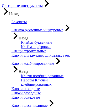
Слесарные инструменты
Назад
Бокорезы
Клейма буквенные и цифровые
Назад
Клейма буквенные
Клейма цифровые
Клещи строительные
Ключи для круглых шлицевых гаек
Ключи комбинированные
Назад
Ключи комбинированные
Наборы Ключей
комбинированных
Ключи накидные
Ключи разводные
Ключи рожковые
Ключи шестигранные