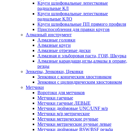
Круги шлифовальные лепестковые
радиальные КЛ
Круги шлифовальные лепестковые
радиальные КЛО
Круги шлифовальные ПП прямого профиля
Приспособления для правки кругов
Алмазный инструмент
Алмазные головки
Алмазные круги
Алмазные отрезные диски
Алмазная и эльборовая паста, ГОИ, Шкурка
Алмазные карандаши,иглы,алмазы в оправе,
резцы
Зенкеры, Зенковки, Цековки
Зенковки с коническим хвостовиком
Зенковки с цилиндрическим хвостовиком
Метчики
Воротоки для метчиков
Метчики гаечные
Метчики гаечные ЛЕВЫЕ
Метчики дюймовые UNC/UNF м/р
Метчики м/р метрические
Метчики метрические ручные
Метчики метрические ручные левые
Метчики дюймовые BSW/BSF резьба