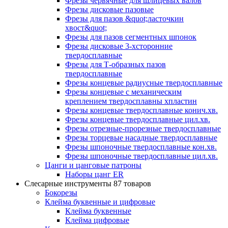
Фрезы червячные для шлицевых валов
Фрезы дисковые пазовые
Фрезы для пазов &quot;ласточкин
хвост&quot;
Фрезы для пазов сегментных шпонок
Фрезы дисковые 3-хсторонние
твердосплавные
Фрезы для Т-образных пазов
твердосплавные
Фрезы концевые радиусные твердосплавные
Фрезы концевые с механическим
креплением твердосплавны хпластин
Фрезы концевые твердосплавные конич.хв.
Фрезы концевые твердосплавные цил.хв.
Фрезы отрезные-прорезные твердосплавные
Фрезы торцевые насадные твердосплавные
Фрезы шпоночные твердосплавные кон.хв.
Фрезы шпоночные твердосплавные цил.хв.
Цанги и цанговые патроны
Наборы цанг ER
Слесарные инструменты
87 товаров
Бокорезы
Клейма буквенные и цифровые
Клейма буквенные
Клейма цифровые