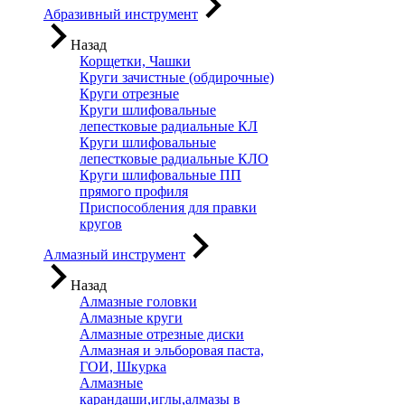
Абразивный инструмент
Назад
Корщетки, Чашки
Круги зачистные (обдирочные)
Круги отрезные
Круги шлифовальные
лепестковые радиальные КЛ
Круги шлифовальные
лепестковые радиальные КЛО
Круги шлифовальные ПП
прямого профиля
Приспособления для правки
кругов
Алмазный инструмент
Назад
Алмазные головки
Алмазные круги
Алмазные отрезные диски
Алмазная и эльборовая паста,
ГОИ, Шкурка
Алмазные
карандаши,иглы,алмазы в