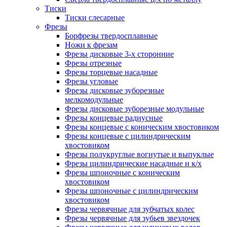
Тиски
Тиски слесарные
Фрезы
Борфрезы твердосплавные
Ножи к фрезам
Фрезы дисковые 3-х сторонние
Фрезы отрезные
Фрезы торцевые насадные
Фрезы угловые
Фрезы дисковые зуборезные
мелкомодульные
Фрезы дисковые зуборезные модульные
Фрезы концевые радиусные
Фрезы концевые с коническим хвостовиком
Фрезы концевые с цилиндрическим
хвостовиком
Фрезы полукруглые вогнутые и выпуклые
Фрезы цилиндрические насадные и к/х
Фрезы шпоночные с коническим
хвостовиком
Фрезы шпоночные с цилиндрическим
хвостовиком
Фрезы червячные для зубчатых колес
Фрезы червячные для зубьев звездочек