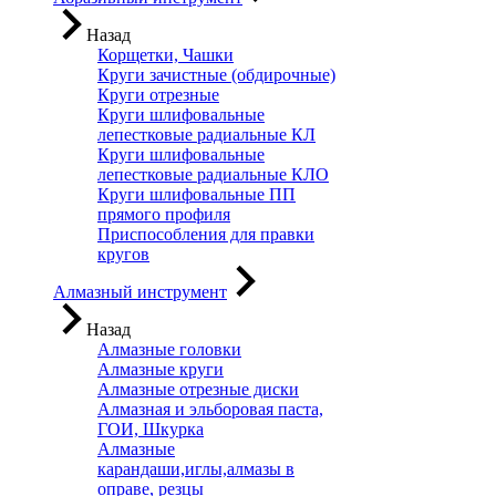
Назад
Корщетки, Чашки
Круги зачистные (обдирочные)
Круги отрезные
Круги шлифовальные
лепестковые радиальные КЛ
Круги шлифовальные
лепестковые радиальные КЛО
Круги шлифовальные ПП
прямого профиля
Приспособления для правки
кругов
Алмазный инструмент
Назад
Алмазные головки
Алмазные круги
Алмазные отрезные диски
Алмазная и эльборовая паста,
ГОИ, Шкурка
Алмазные
карандаши,иглы,алмазы в
оправе, резцы