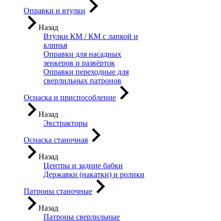
Оправки и втулки
Назад
Втулки КМ / КМ с лапкой и
клинья
Оправки для насадных
зенкеров и развёрток
Оправки переходные для
сверлильных патронов
Оснаска и приспособление
Назад
Экстракторы
Оснаска станочная
Назад
Центры и задние бабки
Державки (накатки) и ролики
Патроны станочные
Назад
Патроны сверлильные