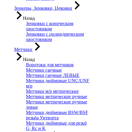
Зенкеры, Зенковки, Цековки
Назад
Зенковки с коническим
хвостовиком
Зенковки с цилиндрическим
хвостовиком
Метчики
Назад
Воротоки для метчиков
Метчики гаечные
Метчики гаечные ЛЕВЫЕ
Метчики дюймовые UNC/UNF
м/р
Метчики м/р метрические
Метчики метрические ручные
Метчики метрические ручные
левые
Метчики дюймовые BSW/BSF
резьба Уитворта
Метчики дюймовые для резьб
G, Rc и K