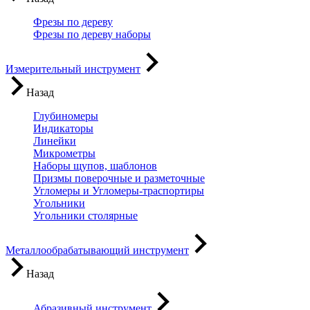
Фрезы по дереву
Фрезы по дереву наборы
Измерительный инструмент
Назад
Глубиномеры
Индикаторы
Линейки
Микрометры
Наборы щупов, шаблонов
Призмы поверочные и разметочные
Угломеры и Угломеры-траспортиры
Угольники
Угольники столярные
Металлообрабатывающий инструмент
Назад
Абразивный инструмент