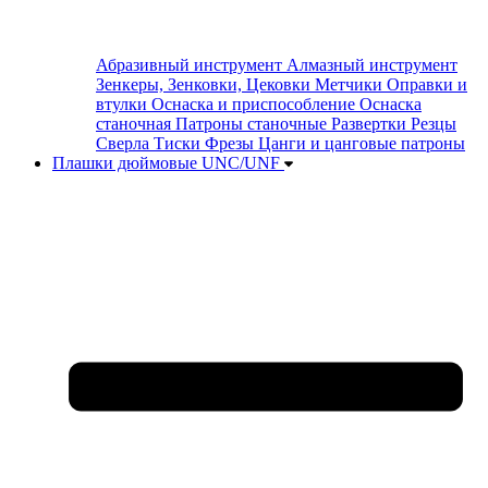
Абразивный инструмент
Алмазный инструмент
Зенкеры, Зенковки, Цековки
Метчики
Оправки и
втулки
Оснаска и приспособление
Оснаска
станочная
Патроны станочные
Развертки
Резцы
Сверла
Тиски
Фрезы
Цанги и цанговые патроны
Плашки дюймовые UNC/UNF