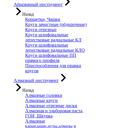
Абразивный инструмент
Назад
Корщетки, Чашки
Круги зачистные (обдирочные)
Круги отрезные
Круги шлифовальные
лепестковые радиальные КЛ
Круги шлифовальные
лепестковые радиальные КЛО
Круги шлифовальные ПП
прямого профиля
Приспособления для правки
кругов
Алмазный инструмент
Назад
Алмазные головки
Алмазные круги
Алмазные отрезные диски
Алмазная и эльборовая паста,
ГОИ, Шкурка
Алмазные
карандаши,иглы,алмазы в