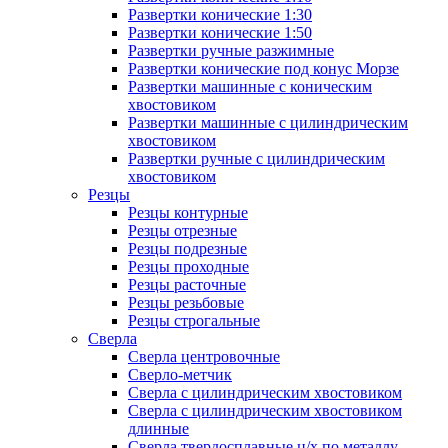
Развертки конические 1:30
Развертки конические 1:50
Развертки ручные разжимные
Развертки конические под конус Морзе
Развертки машинные с коническим
хвостовиком
Развертки машинные с цилиндрическим
хвостовиком
Развертки ручные с цилиндрическим
хвостовиком
Резцы
Резцы контурные
Резцы отрезные
Резцы подрезные
Резцы проходные
Резцы расточные
Резцы резьбовые
Резцы строгальные
Сверла
Сверла центровочные
Сверло-метчик
Сверла с цилиндрическим хвостовиком
Сверла с цилиндрическим хвостовиком
длинные
Сверла твердосплавные ц/х по металлу