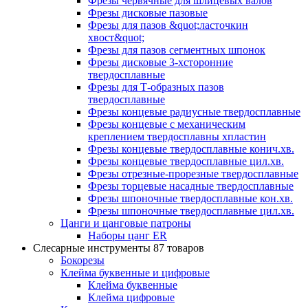
Фрезы червячные для шлицевых валов
Фрезы дисковые пазовые
Фрезы для пазов &quot;ласточкин
хвост&quot;
Фрезы для пазов сегментных шпонок
Фрезы дисковые 3-хсторонние
твердосплавные
Фрезы для Т-образных пазов
твердосплавные
Фрезы концевые радиусные твердосплавные
Фрезы концевые с механическим
креплением твердосплавны хпластин
Фрезы концевые твердосплавные конич.хв.
Фрезы концевые твердосплавные цил.хв.
Фрезы отрезные-прорезные твердосплавные
Фрезы торцевые насадные твердосплавные
Фрезы шпоночные твердосплавные кон.хв.
Фрезы шпоночные твердосплавные цил.хв.
Цанги и цанговые патроны
Наборы цанг ER
Слесарные инструменты
87 товаров
Бокорезы
Клейма буквенные и цифровые
Клейма буквенные
Клейма цифровые