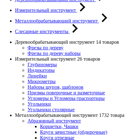
Измерительный инструмент
Металлообрабатывающий инструмент
Слесарные инструменты
Деревообрабатывающий инструмент
14 товаров
Фрезы по дереву
Фрезы по дереву наборы
Измерительный инструмент
26 товаров
Глубиномеры
Индикаторы
Линейки
Микрометры
Наборы щупов, шаблонов
Призмы поверочные и разметочные
Угломеры и Угломеры-траспортиры
Угольники
Угольники столярные
Металлообрабатывающий инструмент
1732 товара
Абразивный инструмент
Корщетки, Чашки
Круги зачистные (обдирочные)
Круги отрезные