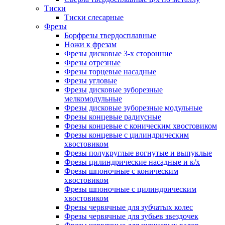
Тиски
Тиски слесарные
Фрезы
Борфрезы твердосплавные
Ножи к фрезам
Фрезы дисковые 3-х сторонние
Фрезы отрезные
Фрезы торцевые насадные
Фрезы угловые
Фрезы дисковые зуборезные
мелкомодульные
Фрезы дисковые зуборезные модульные
Фрезы концевые радиусные
Фрезы концевые с коническим хвостовиком
Фрезы концевые с цилиндрическим
хвостовиком
Фрезы полукруглые вогнутые и выпуклые
Фрезы цилиндрические насадные и к/х
Фрезы шпоночные с коническим
хвостовиком
Фрезы шпоночные с цилиндрическим
хвостовиком
Фрезы червячные для зубчатых колес
Фрезы червячные для зубьев звездочек