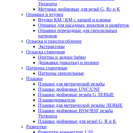
Уитворта
Метчики дюймовые для резьб G, Rc и K
Оправки и втулки
Втулки КМ / КМ с лапкой и клинья
Оправки для насадных зенкеров и развёрток
Оправки переходные для сверлильных
патронов
Оснаска и приспособление
Экстракторы
Оснаска станочная
Центры и задние бабки
Державки (накатки) и ролики
Патроны станочные
Патроны сверлильные
Плашки
Плашки для метрической резьбы
Плашки дюймовые UNC/UNF
Плашки дюймовые резьба G ЛЕВЫЕ
Плашкодержатели
Плашки для метрической резьбы ЛЕВЫЕ
Плашки дюймовые BSW/BSF резьба
Уитворта
Плашки дюймовые для резьб G, R и K
Развертки
Развертки конические 1:10