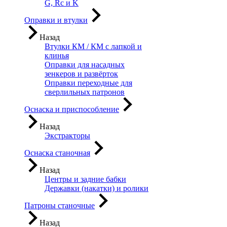
G, Rc и K
Оправки и втулки
Назад
Втулки КМ / КМ с лапкой и
клинья
Оправки для насадных
зенкеров и развёрток
Оправки переходные для
сверлильных патронов
Оснаска и приспособление
Назад
Экстракторы
Оснаска станочная
Назад
Центры и задние бабки
Державки (накатки) и ролики
Патроны станочные
Назад