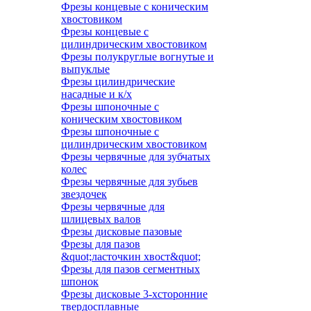
Фрезы концевые с коническим
хвостовиком
Фрезы концевые с
цилиндрическим хвостовиком
Фрезы полукруглые вогнутые и
выпуклые
Фрезы цилиндрические
насадные и к/х
Фрезы шпоночные с
коническим хвостовиком
Фрезы шпоночные с
цилиндрическим хвостовиком
Фрезы червячные для зубчатых
колес
Фрезы червячные для зубьев
звездочек
Фрезы червячные для
шлицевых валов
Фрезы дисковые пазовые
Фрезы для пазов
&quot;ласточкин хвост&quot;
Фрезы для пазов сегментных
шпонок
Фрезы дисковые 3-хсторонние
твердосплавные