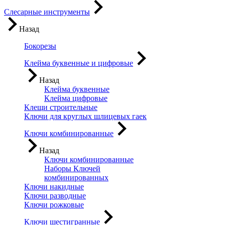
Слесарные инструменты
Назад
Бокорезы
Клейма буквенные и цифровые
Назад
Клейма буквенные
Клейма цифровые
Клещи строительные
Ключи для круглых шлицевых гаек
Ключи комбинированные
Назад
Ключи комбинированные
Наборы Ключей
комбинированных
Ключи накидные
Ключи разводные
Ключи рожковые
Ключи шестигранные