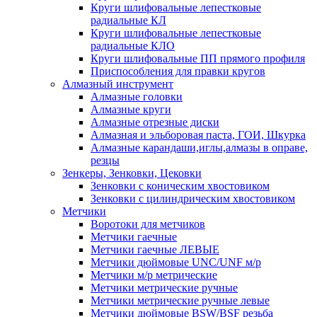
Круги шлифовальные лепестковые
радиальные КЛ
Круги шлифовальные лепестковые
радиальные КЛО
Круги шлифовальные ПП прямого профиля
Приспособления для правки кругов
Алмазный инструмент
Алмазные головки
Алмазные круги
Алмазные отрезные диски
Алмазная и эльборовая паста, ГОИ, Шкурка
Алмазные карандаши,иглы,алмазы в оправе,
резцы
Зенкеры, Зенковки, Цековки
Зенковки с коническим хвостовиком
Зенковки с цилиндрическим хвостовиком
Метчики
Воротоки для метчиков
Метчики гаечные
Метчики гаечные ЛЕВЫЕ
Метчики дюймовые UNC/UNF м/р
Метчики м/р метрические
Метчики метрические ручные
Метчики метрические ручные левые
Метчики дюймовые BSW/BSF резьба