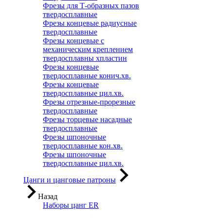
Фрезы для Т-образных пазов
твердосплавные
Фрезы концевые радиусные
твердосплавные
Фрезы концевые с
механическим креплением
твердосплавны хпластин
Фрезы концевые
твердосплавные конич.хв.
Фрезы концевые
твердосплавные цил.хв.
Фрезы отрезные-прорезные
твердосплавные
Фрезы торцевые насадные
твердосплавные
Фрезы шпоночные
твердосплавные кон.хв.
Фрезы шпоночные
твердосплавные цил.хв.
Цанги и цанговые патроны
Назад
Наборы цанг ER