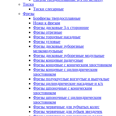
Тиски
Тиски слесарные
Фрезы
Борфрезы твердосплавные
Ножи к фрезам
Фрезы дисковые 3-х сторонние
Фрезы отрезные
Фрезы торцевые насадные
Фрезы угловые
Фрезы дисковые зуборезные
мелкомодульные
Фрезы дисковые зуборезные модульные
Фрезы концевые радиусные
Фрезы концевые с коническим хвостовиком
Фрезы концевые с цилиндрическим
хвостовиком
Фрезы полукруглые вогнутые и выпуклые
Фрезы цилиндрические насадные и к/х
Фрезы шпоночные с коническим
хвостовиком
Фрезы шпоночные с цилиндрическим
хвостовиком
Фрезы червячные для зубчатых колес
Фрезы червячные для зубьев звездочек