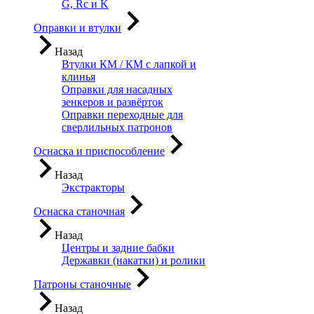
G, Rc и K
Оправки и втулки
Назад
Втулки КМ / КМ с лапкой и
клинья
Оправки для насадных
зенкеров и развёрток
Оправки переходные для
сверлильных патронов
Оснаска и приспособление
Назад
Экстракторы
Оснаска станочная
Назад
Центры и задние бабки
Державки (накатки) и ролики
Патроны станочные
Назад