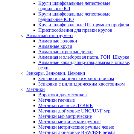
Круги шлифовальные лепестковые
радиальные КЛ
Круги шлифовальные лепестковые
радиальные КЛО
Круги шлифовальные ПП прямого профиля
Приспособления для правки кругов
Алмазный инструмент
Алмазные головки
Алмазные круги
Алмазные отрезные диски
Алмазная и эльборовая паста, ГОИ, Шкурка
Алмазные карандаши,иглы,алмазы в оправе,
резцы
Зенкеры, Зенковки, Цековки
Зенковки с коническим хвостовиком
Зенковки с цилиндрическим хвостовиком
Метчики
Воротоки для метчиков
Метчики гаечные
Метчики гаечные ЛЕВЫЕ
Метчики дюймовые UNC/UNF м/р
Метчики м/р метрические
Метчики метрические ручные
Метчики метрические ручные левые
Метчики дюймовые BSW/BSF резьба