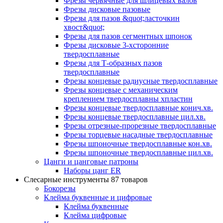
Фрезы червячные для шлицевых валов
Фрезы дисковые пазовые
Фрезы для пазов &quot;ласточкин
хвост&quot;
Фрезы для пазов сегментных шпонок
Фрезы дисковые 3-хсторонние
твердосплавные
Фрезы для Т-образных пазов
твердосплавные
Фрезы концевые радиусные твердосплавные
Фрезы концевые с механическим
креплением твердосплавны хпластин
Фрезы концевые твердосплавные конич.хв.
Фрезы концевые твердосплавные цил.хв.
Фрезы отрезные-прорезные твердосплавные
Фрезы торцевые насадные твердосплавные
Фрезы шпоночные твердосплавные кон.хв.
Фрезы шпоночные твердосплавные цил.хв.
Цанги и цанговые патроны
Наборы цанг ER
Слесарные инструменты
87 товаров
Бокорезы
Клейма буквенные и цифровые
Клейма буквенные
Клейма цифровые