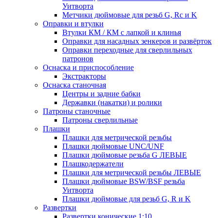
Уитворта
Метчики дюймовые для резьб G, Rc и K
Оправки и втулки
Втулки КМ / КМ с лапкой и клинья
Оправки для насадных зенкеров и развёрток
Оправки переходные для сверлильных
патронов
Оснаска и приспособление
Экстракторы
Оснаска станочная
Центры и задние бабки
Державки (накатки) и ролики
Патроны станочные
Патроны сверлильные
Плашки
Плашки для метрической резьбы
Плашки дюймовые UNC/UNF
Плашки дюймовые резьба G ЛЕВЫЕ
Плашкодержатели
Плашки для метрической резьбы ЛЕВЫЕ
Плашки дюймовые BSW/BSF резьба
Уитворта
Плашки дюймовые для резьб G, R и K
Развертки
Развертки конические 1:10