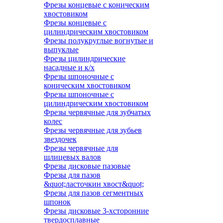
Фрезы концевые с коническим
хвостовиком
Фрезы концевые с
цилиндрическим хвостовиком
Фрезы полукруглые вогнутые и
выпуклые
Фрезы цилиндрические
насадные и к/х
Фрезы шпоночные с
коническим хвостовиком
Фрезы шпоночные с
цилиндрическим хвостовиком
Фрезы червячные для зубчатых
колес
Фрезы червячные для зубьев
звездочек
Фрезы червячные для
шлицевых валов
Фрезы дисковые пазовые
Фрезы для пазов
&quot;ласточкин хвост&quot;
Фрезы для пазов сегментных
шпонок
Фрезы дисковые 3-хсторонние
твердосплавные