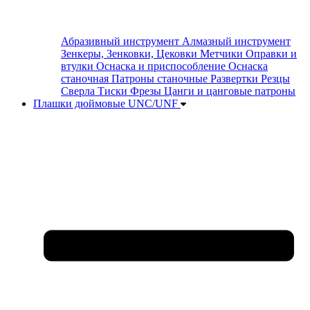
Абразивный инструмент
Алмазный инструмент
Зенкеры, Зенковки, Цековки
Метчики
Оправки и
втулки
Оснаска и приспособление
Оснаска
станочная
Патроны станочные
Развертки
Резцы
Сверла
Тиски
Фрезы
Цанги и цанговые патроны
Плашки дюймовые UNC/UNF