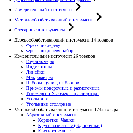
Измерительный инструмент
Металлообрабатывающий инструмент
Слесарные инструменты
Деревообрабатывающий инструмент
14 товаров
Фрезы по дереву
Фрезы по дереву наборы
Измерительный инструмент
26 товаров
Глубиномеры
Индикаторы
Линейки
Микрометры
Наборы щупов, шаблонов
Призмы поверочные и разметочные
Угломеры и Угломеры-траспортиры
Угольники
Угольники столярные
Металлообрабатывающий инструмент
1732 товара
Абразивный инструмент
Корщетки, Чашки
Круги зачистные (обдирочные)
Круги отрезные