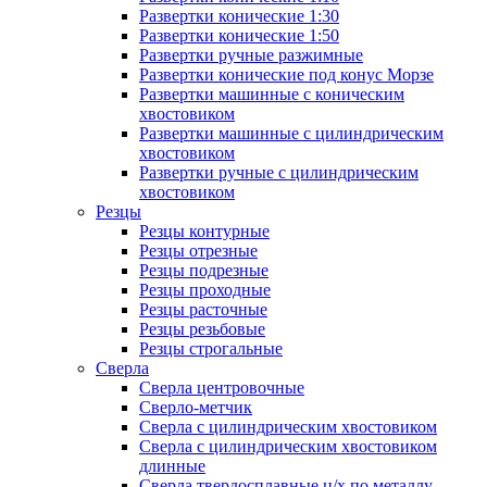
Развертки конические 1:30
Развертки конические 1:50
Развертки ручные разжимные
Развертки конические под конус Морзе
Развертки машинные с коническим
хвостовиком
Развертки машинные с цилиндрическим
хвостовиком
Развертки ручные с цилиндрическим
хвостовиком
Резцы
Резцы контурные
Резцы отрезные
Резцы подрезные
Резцы проходные
Резцы расточные
Резцы резьбовые
Резцы строгальные
Сверла
Сверла центровочные
Сверло-метчик
Сверла с цилиндрическим хвостовиком
Сверла с цилиндрическим хвостовиком
длинные
Сверла твердосплавные ц/х по металлу