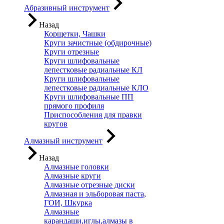
Абразивный инструмент
Назад
Корщетки, Чашки
Круги зачистные (обдирочные)
Круги отрезные
Круги шлифовальные
лепестковые радиальные КЛ
Круги шлифовальные
лепестковые радиальные КЛО
Круги шлифовальные ПП
прямого профиля
Приспособления для правки
кругов
Алмазный инструмент
Назад
Алмазные головки
Алмазные круги
Алмазные отрезные диски
Алмазная и эльборовая паста,
ГОИ, Шкурка
Алмазные
карандаши,иглы,алмазы в