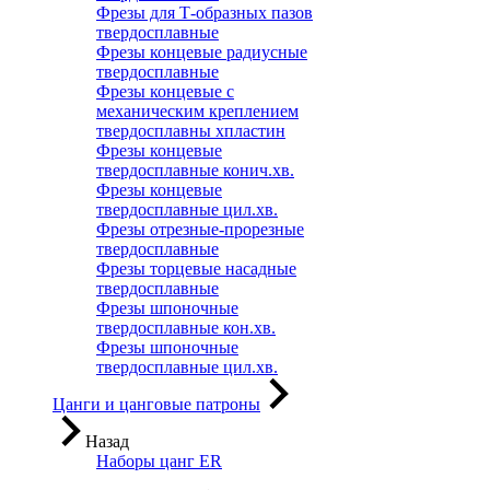
Фрезы для Т-образных пазов
твердосплавные
Фрезы концевые радиусные
твердосплавные
Фрезы концевые с
механическим креплением
твердосплавны хпластин
Фрезы концевые
твердосплавные конич.хв.
Фрезы концевые
твердосплавные цил.хв.
Фрезы отрезные-прорезные
твердосплавные
Фрезы торцевые насадные
твердосплавные
Фрезы шпоночные
твердосплавные кон.хв.
Фрезы шпоночные
твердосплавные цил.хв.
Цанги и цанговые патроны
Назад
Наборы цанг ER