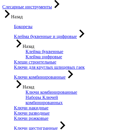
Слесарные инструменты
Назад
Бокорезы
Клейма буквенные и цифровые
Назад
Клейма буквенные
Клейма цифровые
Клещи строительные
Ключи для круглых шлицевых гаек
Ключи комбинированные
Назад
Ключи комбинированные
Наборы Ключей
комбинированных
Ключи накидные
Ключи разводные
Ключи рожковые
Ключи шестигранные