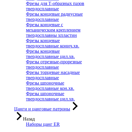
Фрезы для Т-образных пазов
твердосплавные
Фрезы концевые радиусные
твердосплавные
Фрезы концевые с
механическим креплением
твердосплавны хпластин
Фрезы концевые
твердосплавные конич.хв.
Фрезы концевые
твердосплавные цил.хв.
Фрезы отрезные-прорезные
твердосплавные
Фрезы торцевые насадные
твердосплавные
Фрезы шпоночные
твердосплавные кон.хв.
Фрезы шпоночные
твердосплавные цил.хв.
Цанги и цанговые патроны
Назад
Наборы цанг ER