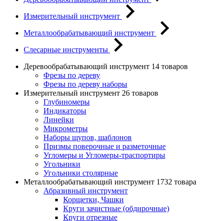
Измерительный инструмент
Металлообрабатывающий инструмент
Слесарные инструменты
Деревообрабатывающий инструмент
14 товаров
Фрезы по дереву
Фрезы по дереву наборы
Измерительный инструмент
26 товаров
Глубиномеры
Индикаторы
Линейки
Микрометры
Наборы щупов, шаблонов
Призмы поверочные и разметочные
Угломеры и Угломеры-траспортиры
Угольники
Угольники столярные
Металлообрабатывающий инструмент
1732 товара
Абразивный инструмент
Корщетки, Чашки
Круги зачистные (обдирочные)
Круги отрезные