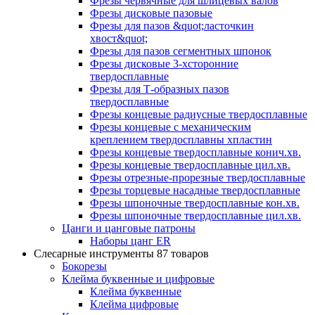
Фрезы червячные для шлицевых валов
Фрезы дисковые пазовые
Фрезы для пазов &quot;ласточкин
хвост&quot;
Фрезы для пазов сегментных шпонок
Фрезы дисковые 3-хсторонние
твердосплавные
Фрезы для Т-образных пазов
твердосплавные
Фрезы концевые радиусные твердосплавные
Фрезы концевые с механическим
креплением твердосплавны хпластин
Фрезы концевые твердосплавные конич.хв.
Фрезы концевые твердосплавные цил.хв.
Фрезы отрезные-прорезные твердосплавные
Фрезы торцевые насадные твердосплавные
Фрезы шпоночные твердосплавные кон.хв.
Фрезы шпоночные твердосплавные цил.хв.
Цанги и цанговые патроны
Наборы цанг ER
Слесарные инструменты
87 товаров
Бокорезы
Клейма буквенные и цифровые
Клейма буквенные
Клейма цифровые