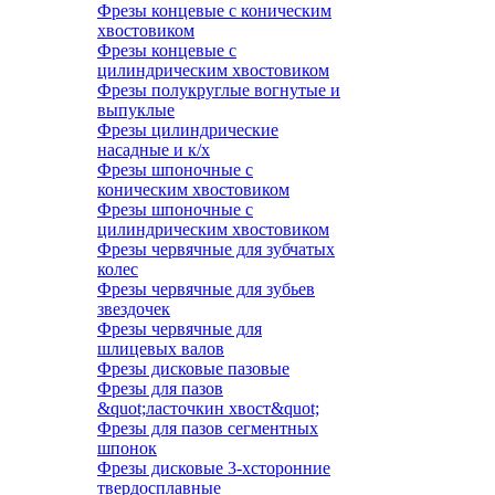
Фрезы концевые с коническим
хвостовиком
Фрезы концевые с
цилиндрическим хвостовиком
Фрезы полукруглые вогнутые и
выпуклые
Фрезы цилиндрические
насадные и к/х
Фрезы шпоночные с
коническим хвостовиком
Фрезы шпоночные с
цилиндрическим хвостовиком
Фрезы червячные для зубчатых
колес
Фрезы червячные для зубьев
звездочек
Фрезы червячные для
шлицевых валов
Фрезы дисковые пазовые
Фрезы для пазов
&quot;ласточкин хвост&quot;
Фрезы для пазов сегментных
шпонок
Фрезы дисковые 3-хсторонние
твердосплавные