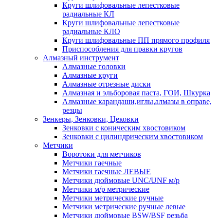
Круги шлифовальные лепестковые
радиальные КЛ
Круги шлифовальные лепестковые
радиальные КЛО
Круги шлифовальные ПП прямого профиля
Приспособления для правки кругов
Алмазный инструмент
Алмазные головки
Алмазные круги
Алмазные отрезные диски
Алмазная и эльборовая паста, ГОИ, Шкурка
Алмазные карандаши,иглы,алмазы в оправе,
резцы
Зенкеры, Зенковки, Цековки
Зенковки с коническим хвостовиком
Зенковки с цилиндрическим хвостовиком
Метчики
Воротоки для метчиков
Метчики гаечные
Метчики гаечные ЛЕВЫЕ
Метчики дюймовые UNC/UNF м/р
Метчики м/р метрические
Метчики метрические ручные
Метчики метрические ручные левые
Метчики дюймовые BSW/BSF резьба