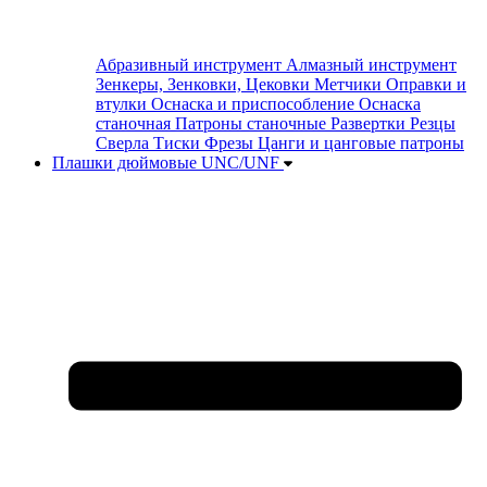
Абразивный инструмент
Алмазный инструмент
Зенкеры, Зенковки, Цековки
Метчики
Оправки и
втулки
Оснаска и приспособление
Оснаска
станочная
Патроны станочные
Развертки
Резцы
Сверла
Тиски
Фрезы
Цанги и цанговые патроны
Плашки дюймовые UNC/UNF