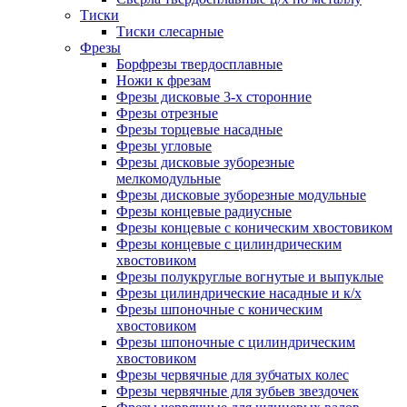
Тиски
Тиски слесарные
Фрезы
Борфрезы твердосплавные
Ножи к фрезам
Фрезы дисковые 3-х сторонние
Фрезы отрезные
Фрезы торцевые насадные
Фрезы угловые
Фрезы дисковые зуборезные
мелкомодульные
Фрезы дисковые зуборезные модульные
Фрезы концевые радиусные
Фрезы концевые с коническим хвостовиком
Фрезы концевые с цилиндрическим
хвостовиком
Фрезы полукруглые вогнутые и выпуклые
Фрезы цилиндрические насадные и к/х
Фрезы шпоночные с коническим
хвостовиком
Фрезы шпоночные с цилиндрическим
хвостовиком
Фрезы червячные для зубчатых колес
Фрезы червячные для зубьев звездочек