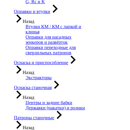
G, Rc и K
Оправки и втулки
Назад
Втулки КМ / КМ с лапкой и
клинья
Оправки для насадных
зенкеров и развёрток
Оправки переходные для
сверлильных патронов
Оснаска и приспособление
Назад
Экстракторы
Оснаска станочная
Назад
Центры и задние бабки
Державки (накатки) и ролики
Патроны станочные
Назад