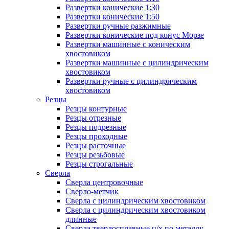
Развертки конические 1:30
Развертки конические 1:50
Развертки ручные разжимные
Развертки конические под конус Морзе
Развертки машинные с коническим
хвостовиком
Развертки машинные с цилиндрическим
хвостовиком
Развертки ручные с цилиндрическим
хвостовиком
Резцы
Резцы контурные
Резцы отрезные
Резцы подрезные
Резцы проходные
Резцы расточные
Резцы резьбовые
Резцы строгальные
Сверла
Сверла центровочные
Сверло-метчик
Сверла с цилиндрическим хвостовиком
Сверла с цилиндрическим хвостовиком
длинные
Сверла твердосплавные ц/х по металлу