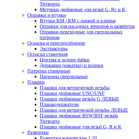
Уитворта
Метчики дюймовые для резьб G, Rc и K
Оправки и втулки
Втулки КМ / КМ с лапкой и клинья
Оправки для насадных зенкеров и развёрток
Оправки переходные для сверлильных
патронов
Оснаска и приспособление
Экстракторы
Оснаска станочная
Центры и задние бабки
Державки (накатки) и ролики
Патроны станочные
Патроны сверлильные
Плашки
Плашки для метрической резьбы
Плашки дюймовые UNC/UNF
Плашки дюймовые резьба G ЛЕВЫЕ
Плашкодержатели
Плашки для метрической резьбы ЛЕВЫЕ
Плашки дюймовые BSW/BSF резьба
Уитворта
Плашки дюймовые для резьб G, R и K
Развертки
Развертки конические 1:10