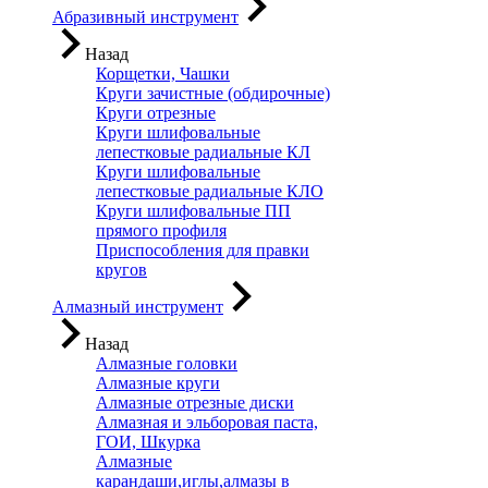
Абразивный инструмент
Назад
Корщетки, Чашки
Круги зачистные (обдирочные)
Круги отрезные
Круги шлифовальные
лепестковые радиальные КЛ
Круги шлифовальные
лепестковые радиальные КЛО
Круги шлифовальные ПП
прямого профиля
Приспособления для правки
кругов
Алмазный инструмент
Назад
Алмазные головки
Алмазные круги
Алмазные отрезные диски
Алмазная и эльборовая паста,
ГОИ, Шкурка
Алмазные
карандаши,иглы,алмазы в