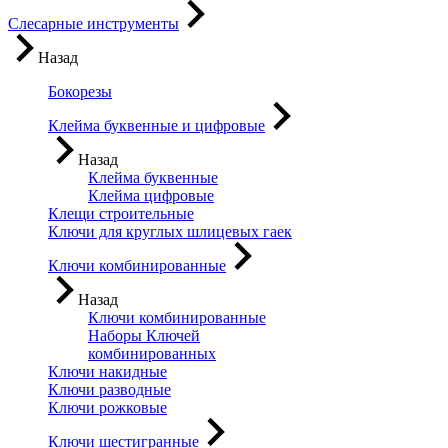
Слесарные инструменты
Назад
Бокорезы
Клейма буквенные и цифровые
Назад
Клейма буквенные
Клейма цифровые
Клещи строительные
Ключи для круглых шлицевых гаек
Ключи комбинированные
Назад
Ключи комбинированные
Наборы Ключей
комбинированных
Ключи накидные
Ключи разводные
Ключи рожковые
Ключи шестигранные