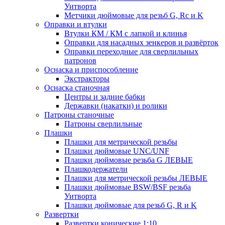
Уитворта
Метчики дюймовые для резьб G, Rc и K
Оправки и втулки
Втулки КМ / КМ с лапкой и клинья
Оправки для насадных зенкеров и развёрток
Оправки переходные для сверлильных
патронов
Оснаска и приспособление
Экстракторы
Оснаска станочная
Центры и задние бабки
Державки (накатки) и ролики
Патроны станочные
Патроны сверлильные
Плашки
Плашки для метрической резьбы
Плашки дюймовые UNC/UNF
Плашки дюймовые резьба G ЛЕВЫЕ
Плашкодержатели
Плашки для метрической резьбы ЛЕВЫЕ
Плашки дюймовые BSW/BSF резьба
Уитворта
Плашки дюймовые для резьб G, R и K
Развертки
Развертки конические 1:10