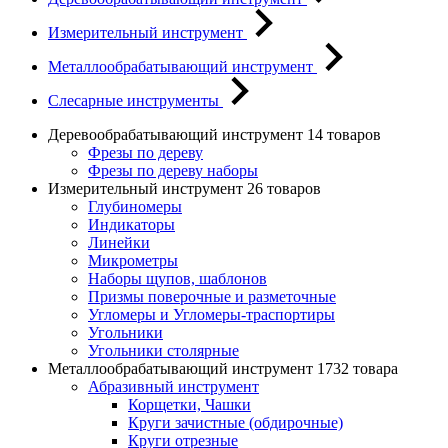
Измерительный инструмент
Металлообрабатывающий инструмент
Слесарные инструменты
Деревообрабатывающий инструмент
14 товаров
Фрезы по дереву
Фрезы по дереву наборы
Измерительный инструмент
26 товаров
Глубиномеры
Индикаторы
Линейки
Микрометры
Наборы щупов, шаблонов
Призмы поверочные и разметочные
Угломеры и Угломеры-траспортиры
Угольники
Угольники столярные
Металлообрабатывающий инструмент
1732 товара
Абразивный инструмент
Корщетки, Чашки
Круги зачистные (обдирочные)
Круги отрезные