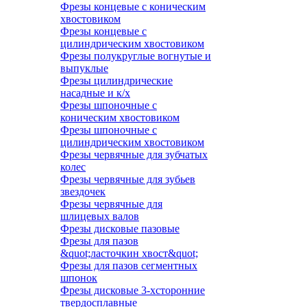
Фрезы концевые с коническим
хвостовиком
Фрезы концевые с
цилиндрическим хвостовиком
Фрезы полукруглые вогнутые и
выпуклые
Фрезы цилиндрические
насадные и к/х
Фрезы шпоночные с
коническим хвостовиком
Фрезы шпоночные с
цилиндрическим хвостовиком
Фрезы червячные для зубчатых
колес
Фрезы червячные для зубьев
звездочек
Фрезы червячные для
шлицевых валов
Фрезы дисковые пазовые
Фрезы для пазов
&quot;ласточкин хвост&quot;
Фрезы для пазов сегментных
шпонок
Фрезы дисковые 3-хсторонние
твердосплавные