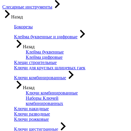
Слесарные инструменты
Назад
Бокорезы
Клейма буквенные и цифровые
Назад
Клейма буквенные
Клейма цифровые
Клещи строительные
Ключи для круглых шлицевых гаек
Ключи комбинированные
Назад
Ключи комбинированные
Наборы Ключей
комбинированных
Ключи накидные
Ключи разводные
Ключи рожковые
Ключи шестигранные