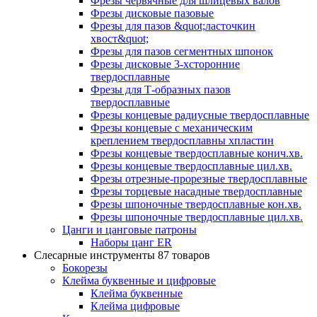
Фрезы червячные для шлицевых валов
Фрезы дисковые пазовые
Фрезы для пазов &quot;ласточкин
хвост&quot;
Фрезы для пазов сегментных шпонок
Фрезы дисковые 3-хсторонние
твердосплавные
Фрезы для Т-образных пазов
твердосплавные
Фрезы концевые радиусные твердосплавные
Фрезы концевые с механическим
креплением твердосплавны хпластин
Фрезы концевые твердосплавные конич.хв.
Фрезы концевые твердосплавные цил.хв.
Фрезы отрезные-прорезные твердосплавные
Фрезы торцевые насадные твердосплавные
Фрезы шпоночные твердосплавные кон.хв.
Фрезы шпоночные твердосплавные цил.хв.
Цанги и цанговые патроны
Наборы цанг ER
Слесарные инструменты
87 товаров
Бокорезы
Клейма буквенные и цифровые
Клейма буквенные
Клейма цифровые