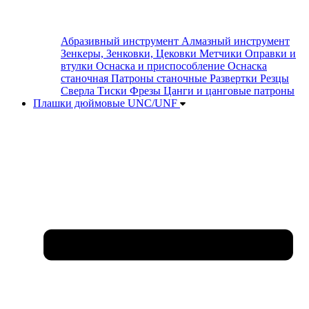
Абразивный инструмент
Алмазный инструмент
Зенкеры, Зенковки, Цековки
Метчики
Оправки и
втулки
Оснаска и приспособление
Оснаска
станочная
Патроны станочные
Развертки
Резцы
Сверла
Тиски
Фрезы
Цанги и цанговые патроны
Плашки дюймовые UNC/UNF