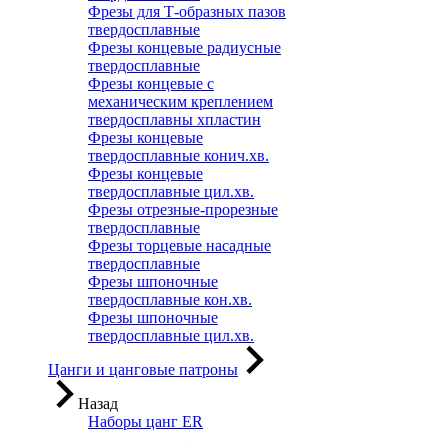
Фрезы для Т-образных пазов
твердосплавные
Фрезы концевые радиусные
твердосплавные
Фрезы концевые с
механическим креплением
твердосплавны хпластин
Фрезы концевые
твердосплавные конич.хв.
Фрезы концевые
твердосплавные цил.хв.
Фрезы отрезные-прорезные
твердосплавные
Фрезы торцевые насадные
твердосплавные
Фрезы шпоночные
твердосплавные кон.хв.
Фрезы шпоночные
твердосплавные цил.хв.
Цанги и цанговые патроны
Назад
Наборы цанг ER