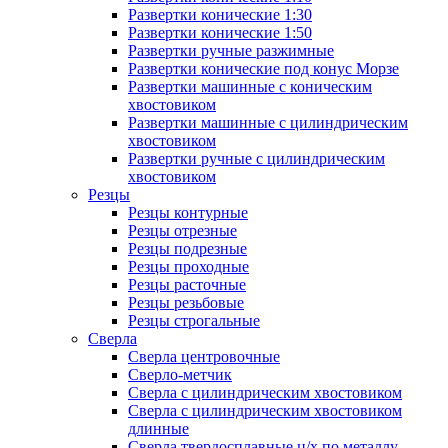
Развертки конические 1:30
Развертки конические 1:50
Развертки ручные разжимные
Развертки конические под конус Морзе
Развертки машинные с коническим
хвостовиком
Развертки машинные с цилиндрическим
хвостовиком
Развертки ручные с цилиндрическим
хвостовиком
Резцы
Резцы контурные
Резцы отрезные
Резцы подрезные
Резцы проходные
Резцы расточные
Резцы резьбовые
Резцы строгальные
Сверла
Сверла центровочные
Сверло-метчик
Сверла с цилиндрическим хвостовиком
Сверла с цилиндрическим хвостовиком
длинные
Сверла твердосплавные ц/х по металлу