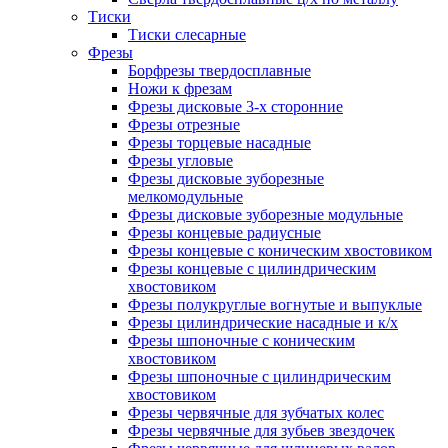
Тиски
Тиски слесарные
Фрезы
Борфрезы твердосплавные
Ножи к фрезам
Фрезы дисковые 3-х сторонние
Фрезы отрезные
Фрезы торцевые насадные
Фрезы угловые
Фрезы дисковые зуборезные
мелкомодульные
Фрезы дисковые зуборезные модульные
Фрезы концевые радиусные
Фрезы концевые с коническим хвостовиком
Фрезы концевые с цилиндрическим
хвостовиком
Фрезы полукруглые вогнутые и выпуклые
Фрезы цилиндрические насадные и к/х
Фрезы шпоночные с коническим
хвостовиком
Фрезы шпоночные с цилиндрическим
хвостовиком
Фрезы червячные для зубчатых колес
Фрезы червячные для зубьев звездочек