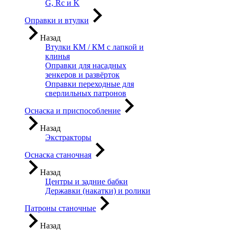
G, Rc и K
Оправки и втулки
Назад
Втулки КМ / КМ с лапкой и
клинья
Оправки для насадных
зенкеров и развёрток
Оправки переходные для
сверлильных патронов
Оснаска и приспособление
Назад
Экстракторы
Оснаска станочная
Назад
Центры и задние бабки
Державки (накатки) и ролики
Патроны станочные
Назад