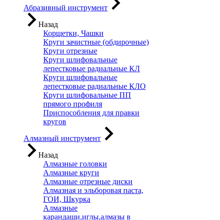
Абразивный инструмент
Назад
Корщетки, Чашки
Круги зачистные (обдирочные)
Круги отрезные
Круги шлифовальные
лепестковые радиальные КЛ
Круги шлифовальные
лепестковые радиальные КЛО
Круги шлифовальные ПП
прямого профиля
Приспособления для правки
кругов
Алмазный инструмент
Назад
Алмазные головки
Алмазные круги
Алмазные отрезные диски
Алмазная и эльборовая паста,
ГОИ, Шкурка
Алмазные
карандаши,иглы,алмазы в