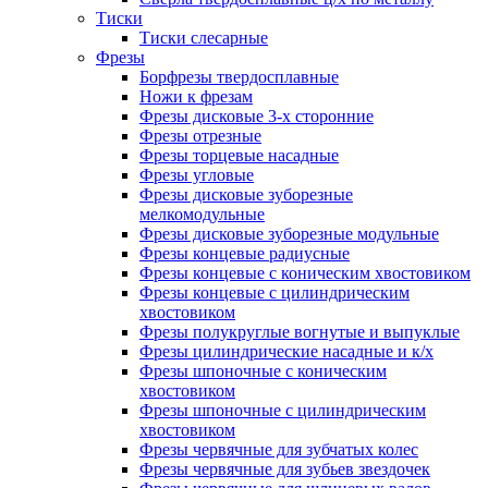
Тиски
Тиски слесарные
Фрезы
Борфрезы твердосплавные
Ножи к фрезам
Фрезы дисковые 3-х сторонние
Фрезы отрезные
Фрезы торцевые насадные
Фрезы угловые
Фрезы дисковые зуборезные
мелкомодульные
Фрезы дисковые зуборезные модульные
Фрезы концевые радиусные
Фрезы концевые с коническим хвостовиком
Фрезы концевые с цилиндрическим
хвостовиком
Фрезы полукруглые вогнутые и выпуклые
Фрезы цилиндрические насадные и к/х
Фрезы шпоночные с коническим
хвостовиком
Фрезы шпоночные с цилиндрическим
хвостовиком
Фрезы червячные для зубчатых колес
Фрезы червячные для зубьев звездочек