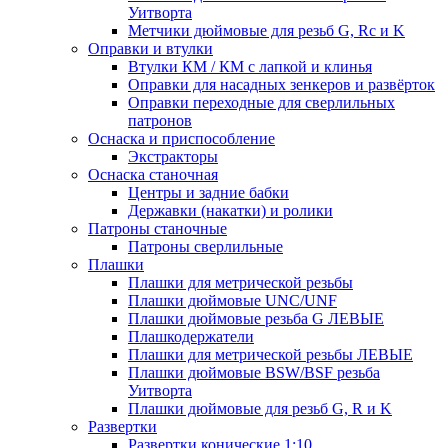
Уитворта
Метчики дюймовые для резьб G, Rc и K
Оправки и втулки
Втулки КМ / КМ с лапкой и клинья
Оправки для насадных зенкеров и развёрток
Оправки переходные для сверлильных
патронов
Оснаска и приспособление
Экстракторы
Оснаска станочная
Центры и задние бабки
Державки (накатки) и ролики
Патроны станочные
Патроны сверлильные
Плашки
Плашки для метрической резьбы
Плашки дюймовые UNC/UNF
Плашки дюймовые резьба G ЛЕВЫЕ
Плашкодержатели
Плашки для метрической резьбы ЛЕВЫЕ
Плашки дюймовые BSW/BSF резьба
Уитворта
Плашки дюймовые для резьб G, R и K
Развертки
Развертки конические 1:10