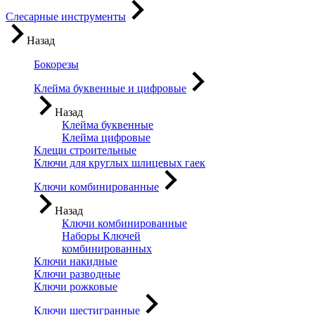
Слесарные инструменты
Назад
Бокорезы
Клейма буквенные и цифровые
Назад
Клейма буквенные
Клейма цифровые
Клещи строительные
Ключи для круглых шлицевых гаек
Ключи комбинированные
Назад
Ключи комбинированные
Наборы Ключей
комбинированных
Ключи накидные
Ключи разводные
Ключи рожковые
Ключи шестигранные