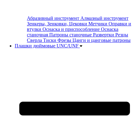
Абразивный инструмент
Алмазный инструмент
Зенкеры, Зенковки, Цековки
Метчики
Оправки и
втулки
Оснаска и приспособление
Оснаска
станочная
Патроны станочные
Развертки
Резцы
Сверла
Тиски
Фрезы
Цанги и цанговые патроны
Плашки дюймовые UNC/UNF