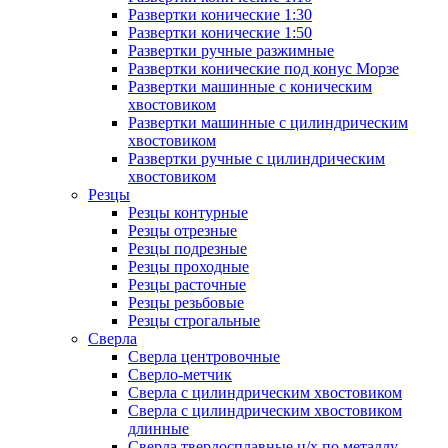
Развертки конические 1:30
Развертки конические 1:50
Развертки ручные разжимные
Развертки конические под конус Морзе
Развертки машинные с коническим
хвостовиком
Развертки машинные с цилиндрическим
хвостовиком
Развертки ручные с цилиндрическим
хвостовиком
Резцы
Резцы контурные
Резцы отрезные
Резцы подрезные
Резцы проходные
Резцы расточные
Резцы резьбовые
Резцы строгальные
Сверла
Сверла центровочные
Сверло-метчик
Сверла с цилиндрическим хвостовиком
Сверла с цилиндрическим хвостовиком
длинные
Сверла твердосплавные ц/х по металлу