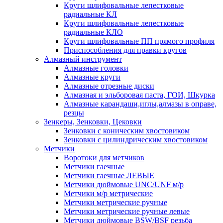
Круги шлифовальные лепестковые
радиальные КЛ
Круги шлифовальные лепестковые
радиальные КЛО
Круги шлифовальные ПП прямого профиля
Приспособления для правки кругов
Алмазный инструмент
Алмазные головки
Алмазные круги
Алмазные отрезные диски
Алмазная и эльборовая паста, ГОИ, Шкурка
Алмазные карандаши,иглы,алмазы в оправе,
резцы
Зенкеры, Зенковки, Цековки
Зенковки с коническим хвостовиком
Зенковки с цилиндрическим хвостовиком
Метчики
Воротоки для метчиков
Метчики гаечные
Метчики гаечные ЛЕВЫЕ
Метчики дюймовые UNC/UNF м/р
Метчики м/р метрические
Метчики метрические ручные
Метчики метрические ручные левые
Метчики дюймовые BSW/BSF резьба