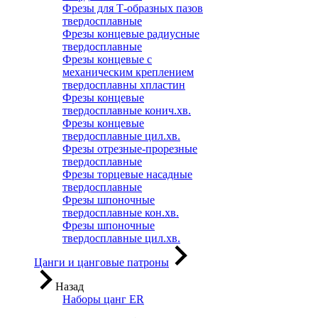
Фрезы для Т-образных пазов
твердосплавные
Фрезы концевые радиусные
твердосплавные
Фрезы концевые с
механическим креплением
твердосплавны хпластин
Фрезы концевые
твердосплавные конич.хв.
Фрезы концевые
твердосплавные цил.хв.
Фрезы отрезные-прорезные
твердосплавные
Фрезы торцевые насадные
твердосплавные
Фрезы шпоночные
твердосплавные кон.хв.
Фрезы шпоночные
твердосплавные цил.хв.
Цанги и цанговые патроны
Назад
Наборы цанг ER