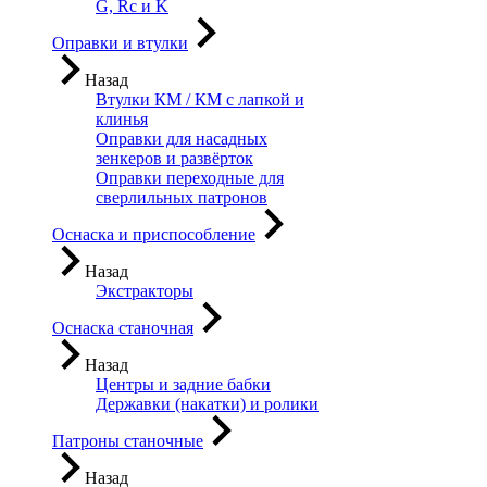
G, Rc и K
Оправки и втулки
Назад
Втулки КМ / КМ с лапкой и
клинья
Оправки для насадных
зенкеров и развёрток
Оправки переходные для
сверлильных патронов
Оснаска и приспособление
Назад
Экстракторы
Оснаска станочная
Назад
Центры и задние бабки
Державки (накатки) и ролики
Патроны станочные
Назад