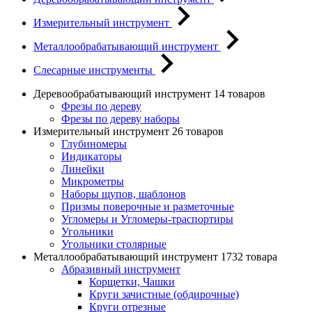
Измерительный инструмент
Металлообрабатывающий инструмент
Слесарные инструменты
Деревообрабатывающий инструмент
14 товаров
Фрезы по дереву
Фрезы по дереву наборы
Измерительный инструмент
26 товаров
Глубиномеры
Индикаторы
Линейки
Микрометры
Наборы щупов, шаблонов
Призмы поверочные и разметочные
Угломеры и Угломеры-траспортиры
Угольники
Угольники столярные
Металлообрабатывающий инструмент
1732 товара
Абразивный инструмент
Корщетки, Чашки
Круги зачистные (обдирочные)
Круги отрезные