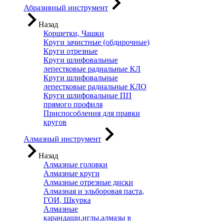
Абразивный инструмент
Назад
Корщетки, Чашки
Круги зачистные (обдирочные)
Круги отрезные
Круги шлифовальные
лепестковые радиальные КЛ
Круги шлифовальные
лепестковые радиальные КЛО
Круги шлифовальные ПП
прямого профиля
Приспособления для правки
кругов
Алмазный инструмент
Назад
Алмазные головки
Алмазные круги
Алмазные отрезные диски
Алмазная и эльборовая паста,
ГОИ, Шкурка
Алмазные
карандаши,иглы,алмазы в