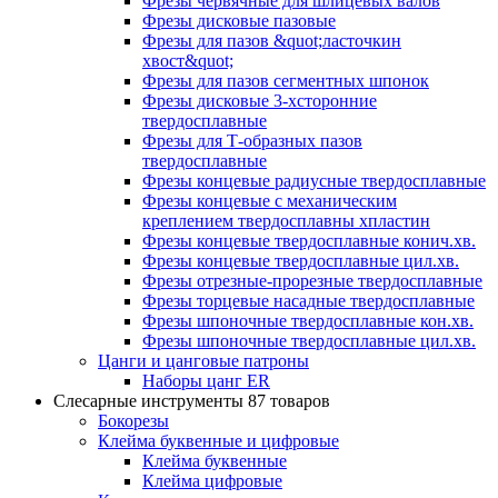
Фрезы червячные для шлицевых валов
Фрезы дисковые пазовые
Фрезы для пазов &quot;ласточкин
хвост&quot;
Фрезы для пазов сегментных шпонок
Фрезы дисковые 3-хсторонние
твердосплавные
Фрезы для Т-образных пазов
твердосплавные
Фрезы концевые радиусные твердосплавные
Фрезы концевые с механическим
креплением твердосплавны хпластин
Фрезы концевые твердосплавные конич.хв.
Фрезы концевые твердосплавные цил.хв.
Фрезы отрезные-прорезные твердосплавные
Фрезы торцевые насадные твердосплавные
Фрезы шпоночные твердосплавные кон.хв.
Фрезы шпоночные твердосплавные цил.хв.
Цанги и цанговые патроны
Наборы цанг ER
Слесарные инструменты
87 товаров
Бокорезы
Клейма буквенные и цифровые
Клейма буквенные
Клейма цифровые