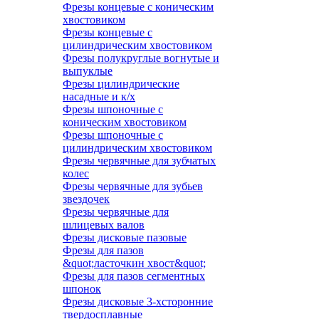
Фрезы концевые с коническим
хвостовиком
Фрезы концевые с
цилиндрическим хвостовиком
Фрезы полукруглые вогнутые и
выпуклые
Фрезы цилиндрические
насадные и к/х
Фрезы шпоночные с
коническим хвостовиком
Фрезы шпоночные с
цилиндрическим хвостовиком
Фрезы червячные для зубчатых
колес
Фрезы червячные для зубьев
звездочек
Фрезы червячные для
шлицевых валов
Фрезы дисковые пазовые
Фрезы для пазов
&quot;ласточкин хвост&quot;
Фрезы для пазов сегментных
шпонок
Фрезы дисковые 3-хсторонние
твердосплавные