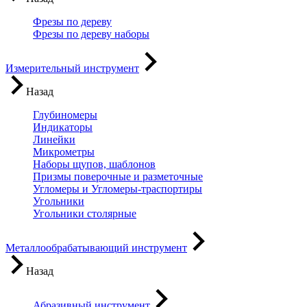
Фрезы по дереву
Фрезы по дереву наборы
Измерительный инструмент
Назад
Глубиномеры
Индикаторы
Линейки
Микрометры
Наборы щупов, шаблонов
Призмы поверочные и разметочные
Угломеры и Угломеры-траспортиры
Угольники
Угольники столярные
Металлообрабатывающий инструмент
Назад
Абразивный инструмент