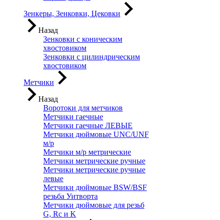
Зенкеры, Зенковки, Цековки
Назад
Зенковки с коническим
хвостовиком
Зенковки с цилиндрическим
хвостовиком
Метчики
Назад
Воротоки для метчиков
Метчики гаечные
Метчики гаечные ЛЕВЫЕ
Метчики дюймовые UNC/UNF
м/р
Метчики м/р метрические
Метчики метрические ручные
Метчики метрические ручные
левые
Метчики дюймовые BSW/BSF
резьба Уитворта
Метчики дюймовые для резьб
G, Rc и K