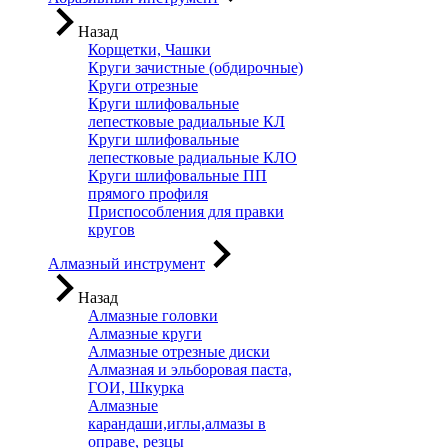
Назад
Корщетки, Чашки
Круги зачистные (обдирочные)
Круги отрезные
Круги шлифовальные
лепестковые радиальные КЛ
Круги шлифовальные
лепестковые радиальные КЛО
Круги шлифовальные ПП
прямого профиля
Приспособления для правки
кругов
Алмазный инструмент
Назад
Алмазные головки
Алмазные круги
Алмазные отрезные диски
Алмазная и эльборовая паста,
ГОИ, Шкурка
Алмазные
карандаши,иглы,алмазы в
оправе, резцы