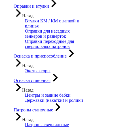
Оправки и втулки
Назад
Втулки КМ / КМ с лапкой и
клинья
Оправки для насадных
зенкеров и развёрток
Оправки переходные для
сверлильных патронов
Оснаска и приспособление
Назад
Экстракторы
Оснаска станочная
Назад
Центры и задние бабки
Державки (накатки) и ролики
Патроны станочные
Назад
Патроны сверлильные