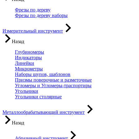
Фрезы по дереву
Фрезы по дереву наборы
Измерительный инструмент
Назад
Глубиномеры
Индикаторы
Линейки
Микрометры
Наборы щупов, шаблонов
Призмы поверочные и разметочные
Угломеры и Угломеры-траспортиры
Угольники
Угольники столярные
Металлообрабатывающий инструмент
Назад
Абразивный инструмент