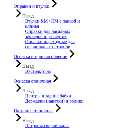
Оправки и втулки
Назад
Втулки КМ / КМ с лапкой и
клинья
Оправки для насадных
зенкеров и развёрток
Оправки переходные для
сверлильных патронов
Оснаска и приспособление
Назад
Экстракторы
Оснаска станочная
Назад
Центры и задние бабки
Державки (накатки) и ролики
Патроны станочные
Назад
Патроны сверлильные