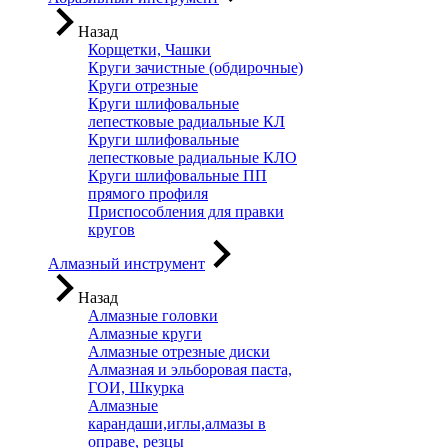
Назад
Корщетки, Чашки
Круги зачистные (обдирочные)
Круги отрезные
Круги шлифовальные
лепестковые радиальные КЛ
Круги шлифовальные
лепестковые радиальные КЛО
Круги шлифовальные ПП
прямого профиля
Приспособления для правки
кругов
Алмазный инструмент
Назад
Алмазные головки
Алмазные круги
Алмазные отрезные диски
Алмазная и эльборовая паста,
ГОИ, Шкурка
Алмазные
карандаши,иглы,алмазы в
оправе, резцы