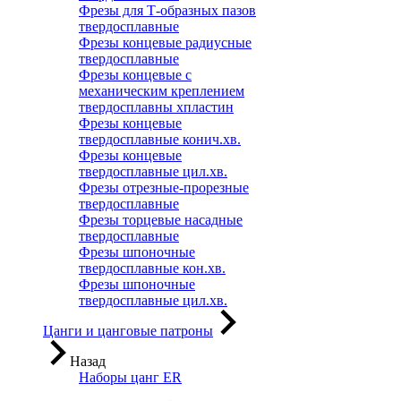
Фрезы для Т-образных пазов
твердосплавные
Фрезы концевые радиусные
твердосплавные
Фрезы концевые с
механическим креплением
твердосплавны хпластин
Фрезы концевые
твердосплавные конич.хв.
Фрезы концевые
твердосплавные цил.хв.
Фрезы отрезные-прорезные
твердосплавные
Фрезы торцевые насадные
твердосплавные
Фрезы шпоночные
твердосплавные кон.хв.
Фрезы шпоночные
твердосплавные цил.хв.
Цанги и цанговые патроны
Назад
Наборы цанг ER