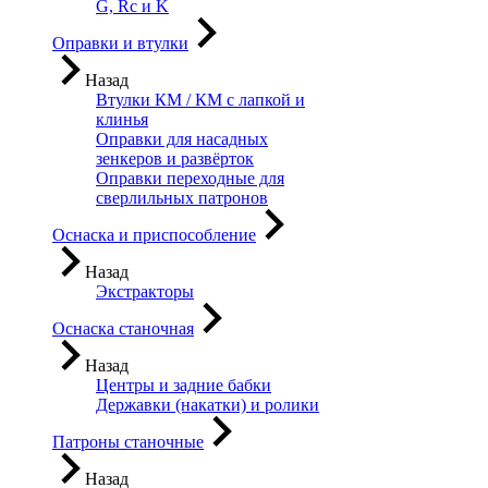
G, Rc и K
Оправки и втулки
Назад
Втулки КМ / КМ с лапкой и
клинья
Оправки для насадных
зенкеров и развёрток
Оправки переходные для
сверлильных патронов
Оснаска и приспособление
Назад
Экстракторы
Оснаска станочная
Назад
Центры и задние бабки
Державки (накатки) и ролики
Патроны станочные
Назад