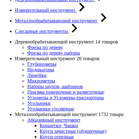
Измерительный инструмент
Металлообрабатывающий инструмент
Слесарные инструменты
Деревообрабатывающий инструмент
14 товаров
Фрезы по дереву
Фрезы по дереву наборы
Измерительный инструмент
26 товаров
Глубиномеры
Индикаторы
Линейки
Микрометры
Наборы щупов, шаблонов
Призмы поверочные и разметочные
Угломеры и Угломеры-траспортиры
Угольники
Угольники столярные
Металлообрабатывающий инструмент
1732 товара
Абразивный инструмент
Корщетки, Чашки
Круги зачистные (обдирочные)
Круги отрезные