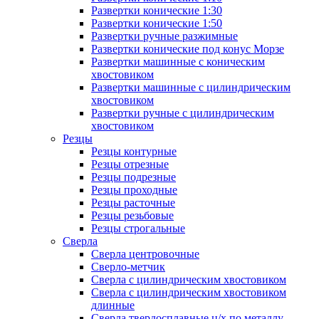
Развертки конические 1:30
Развертки конические 1:50
Развертки ручные разжимные
Развертки конические под конус Морзе
Развертки машинные с коническим
хвостовиком
Развертки машинные с цилиндрическим
хвостовиком
Развертки ручные с цилиндрическим
хвостовиком
Резцы
Резцы контурные
Резцы отрезные
Резцы подрезные
Резцы проходные
Резцы расточные
Резцы резьбовые
Резцы строгальные
Сверла
Сверла центровочные
Сверло-метчик
Сверла с цилиндрическим хвостовиком
Сверла с цилиндрическим хвостовиком
длинные
Сверла твердосплавные ц/х по металлу