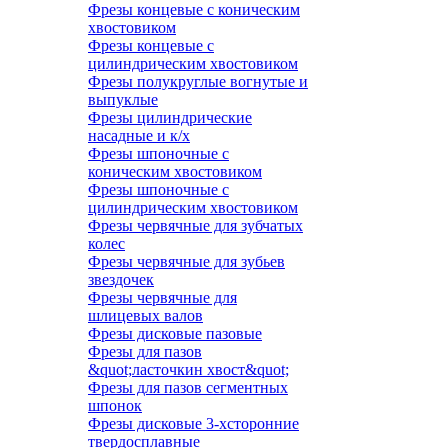
Фрезы концевые с коническим
хвостовиком
Фрезы концевые с
цилиндрическим хвостовиком
Фрезы полукруглые вогнутые и
выпуклые
Фрезы цилиндрические
насадные и к/х
Фрезы шпоночные с
коническим хвостовиком
Фрезы шпоночные с
цилиндрическим хвостовиком
Фрезы червячные для зубчатых
колес
Фрезы червячные для зубьев
звездочек
Фрезы червячные для
шлицевых валов
Фрезы дисковые пазовые
Фрезы для пазов
&quot;ласточкин хвост&quot;
Фрезы для пазов сегментных
шпонок
Фрезы дисковые 3-хсторонние
твердосплавные