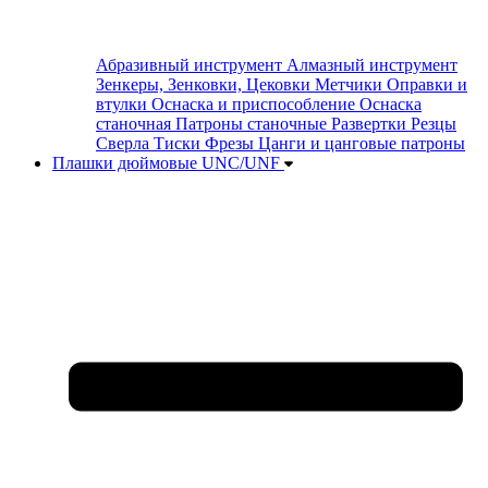
Абразивный инструмент
Алмазный инструмент
Зенкеры, Зенковки, Цековки
Метчики
Оправки и
втулки
Оснаска и приспособление
Оснаска
станочная
Патроны станочные
Развертки
Резцы
Сверла
Тиски
Фрезы
Цанги и цанговые патроны
Плашки дюймовые UNC/UNF