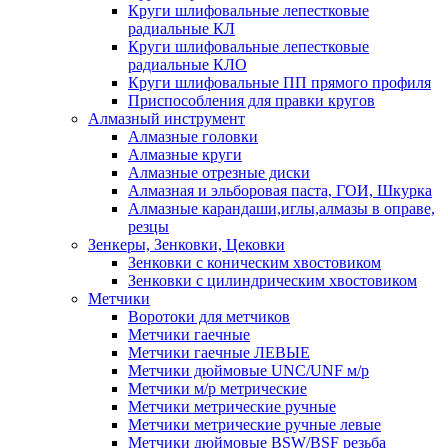
Круги шлифовальные лепестковые
радиальные КЛ
Круги шлифовальные лепестковые
радиальные КЛО
Круги шлифовальные ПП прямого профиля
Приспособления для правки кругов
Алмазный инструмент
Алмазные головки
Алмазные круги
Алмазные отрезные диски
Алмазная и эльборовая паста, ГОИ, Шкурка
Алмазные карандаши,иглы,алмазы в оправе,
резцы
Зенкеры, Зенковки, Цековки
Зенковки с коническим хвостовиком
Зенковки с цилиндрическим хвостовиком
Метчики
Воротоки для метчиков
Метчики гаечные
Метчики гаечные ЛЕВЫЕ
Метчики дюймовые UNC/UNF м/р
Метчики м/р метрические
Метчики метрические ручные
Метчики метрические ручные левые
Метчики дюймовые BSW/BSF резьба