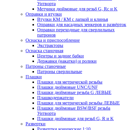
Уитворта
Метчики дюймовые для резьб G, Rc и K
Оправки и втулки
Втулки КМ / КМ с лапкой и клинья
Оправки для насадных зенкеров и развёрток
Оправки переходные для сверлильных
патронов
Оснаска и приспособление
Экстракторы
Оснаска станочная
Центры и задние бабки
Державки (накатки) и ролики
Патроны станочные
Патроны сверлильные
Плашки
Плашки для метрической резьбы
Плашки дюймовые UNC/UNF
Плашки дюймовые резьба G ЛЕВЫЕ
Плашкодержатели
Плашки для метрической резьбы ЛЕВЫЕ
Плашки дюймовые BSW/BSF резьба
Уитворта
Плашки дюймовые для резьб G, R и K
Развертки
Развертки конические 1:10