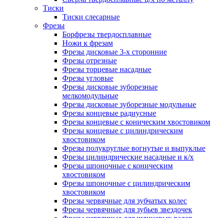
Тиски
Тиски слесарные
Фрезы
Борфрезы твердосплавные
Ножи к фрезам
Фрезы дисковые 3-х сторонние
Фрезы отрезные
Фрезы торцевые насадные
Фрезы угловые
Фрезы дисковые зуборезные
мелкомодульные
Фрезы дисковые зуборезные модульные
Фрезы концевые радиусные
Фрезы концевые с коническим хвостовиком
Фрезы концевые с цилиндрическим
хвостовиком
Фрезы полукруглые вогнутые и выпуклые
Фрезы цилиндрические насадные и к/х
Фрезы шпоночные с коническим
хвостовиком
Фрезы шпоночные с цилиндрическим
хвостовиком
Фрезы червячные для зубчатых колес
Фрезы червячные для зубьев звездочек