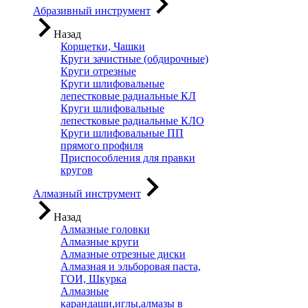
Абразивный инструмент
Назад
Корщетки, Чашки
Круги зачистные (обдирочные)
Круги отрезные
Круги шлифовальные
лепестковые радиальные КЛ
Круги шлифовальные
лепестковые радиальные КЛО
Круги шлифовальные ПП
прямого профиля
Приспособления для правки
кругов
Алмазный инструмент
Назад
Алмазные головки
Алмазные круги
Алмазные отрезные диски
Алмазная и эльборовая паста,
ГОИ, Шкурка
Алмазные
карандаши,иглы,алмазы в