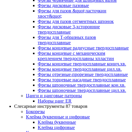
Фрезы червячные для шлицевых валов
Фрезы дисковые пазовые
Фрезы для пазов &quot;ласточкин
хвост&quot;
Фрезы для пазов сегментных шпонок
Фрезы дисковые 3-хсторонние
твердосплавные
Фрезы для Т-образных пазов
твердосплавные
Фрезы концевые радиусные твердосплавные
Фрезы концевые с механическим
креплением твердосплавны хпластин
Фрезы концевые твердосплавные конич.хв.
Фрезы концевые твердосплавные цил.хв.
Фрезы отрезные-прорезные твердосплавные
Фрезы торцевые насадные твердосплавные
Фрезы шпоночные твердосплавные кон.хв.
Фрезы шпоночные твердосплавные цил.хв.
Цанги и цанговые патроны
Наборы цанг ER
Слесарные инструменты
87 товаров
Бокорезы
Клейма буквенные и цифровые
Клейма буквенные
Клейма цифровые