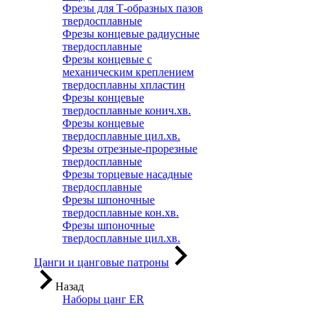
Фрезы для Т-образных пазов
твердосплавные
Фрезы концевые радиусные
твердосплавные
Фрезы концевые с
механическим креплением
твердосплавны хпластин
Фрезы концевые
твердосплавные конич.хв.
Фрезы концевые
твердосплавные цил.хв.
Фрезы отрезные-прорезные
твердосплавные
Фрезы торцевые насадные
твердосплавные
Фрезы шпоночные
твердосплавные кон.хв.
Фрезы шпоночные
твердосплавные цил.хв.
Цанги и цанговые патроны
Назад
Наборы цанг ER