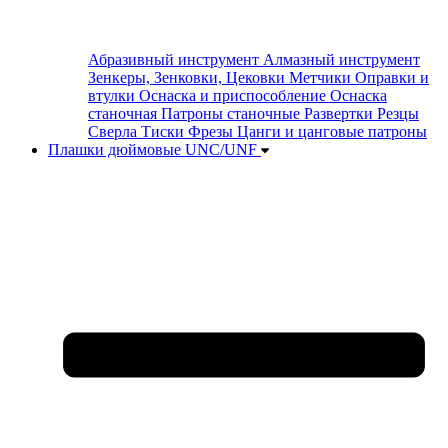
Абразивный инструмент
Алмазный инструмент
Зенкеры, Зенковки, Цековки
Метчики
Оправки и
втулки
Оснаска и приспособление
Оснаска
станочная
Патроны станочные
Развертки
Резцы
Сверла
Тиски
Фрезы
Цанги и цанговые патроны
Плашки дюймовые UNC/UNF