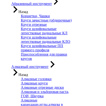
Абразивный инструмент
Назад
Корщетки, Чашки
Круги зачистные (обдирочные)
Круги отрезные
Круги шлифовальные
лепестковые радиальные КЛ
Круги шлифовальные
лепестковые радиальные КЛО
Круги шлифовальные ПП
прямого профиля
Приспособления для правки
кругов
Алмазный инструмент
Назад
Алмазные головки
Алмазные круги
Алмазные отрезные диски
Алмазная и эльборовая паста,
ГОИ, Шкурка
Алмазные
карандаши,иглы,алмазы в