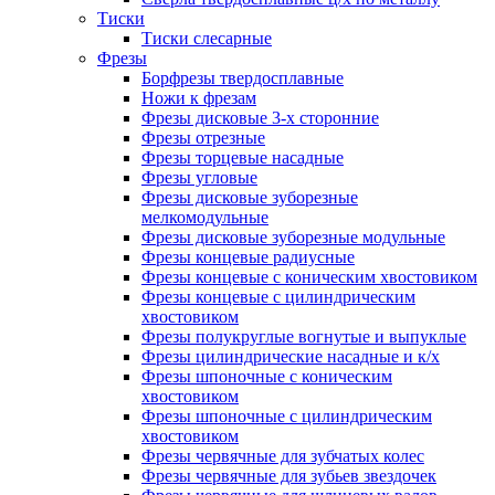
Тиски
Тиски слесарные
Фрезы
Борфрезы твердосплавные
Ножи к фрезам
Фрезы дисковые 3-х сторонние
Фрезы отрезные
Фрезы торцевые насадные
Фрезы угловые
Фрезы дисковые зуборезные
мелкомодульные
Фрезы дисковые зуборезные модульные
Фрезы концевые радиусные
Фрезы концевые с коническим хвостовиком
Фрезы концевые с цилиндрическим
хвостовиком
Фрезы полукруглые вогнутые и выпуклые
Фрезы цилиндрические насадные и к/х
Фрезы шпоночные с коническим
хвостовиком
Фрезы шпоночные с цилиндрическим
хвостовиком
Фрезы червячные для зубчатых колес
Фрезы червячные для зубьев звездочек