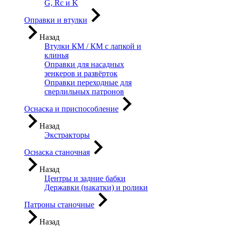
G, Rc и K
Оправки и втулки
Назад
Втулки КМ / КМ с лапкой и
клинья
Оправки для насадных
зенкеров и развёрток
Оправки переходные для
сверлильных патронов
Оснаска и приспособление
Назад
Экстракторы
Оснаска станочная
Назад
Центры и задние бабки
Державки (накатки) и ролики
Патроны станочные
Назад