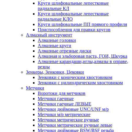
Круги шлифовальные лепестковые
радиальные КЛ
Круги шлифовальные лепестковые
радиальные КЛО
Круги шлифовальные ПП прямого профиля
Приспособления для правки кругов
Алмазный инструмент
Алмазные головки
Алмазные круги
Алмазные отрезные диски
Алмазная и эльборовая паста, ГОИ, Шкурка
Алмазные карандаши,иглы,алмазы в оправе,
резцы
Зенкеры, Зенковки, Цековки
Зенковки с коническим хвостовиком
Зенковки с цилиндрическим хвостовиком
Метчики
Воротоки для метчиков
Метчики гаечные
Метчики гаечные ЛЕВЫЕ
Метчики дюймовые UNC/UNF м/р
Метчики м/р метрические
Метчики метрические ручные
Метчики метрические ручные левые
Метчики дюймовые BSW/BSF резьба