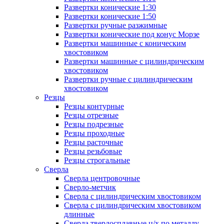
Развертки конические 1:30
Развертки конические 1:50
Развертки ручные разжимные
Развертки конические под конус Морзе
Развертки машинные с коническим
хвостовиком
Развертки машинные с цилиндрическим
хвостовиком
Развертки ручные с цилиндрическим
хвостовиком
Резцы
Резцы контурные
Резцы отрезные
Резцы подрезные
Резцы проходные
Резцы расточные
Резцы резьбовые
Резцы строгальные
Сверла
Сверла центровочные
Сверло-метчик
Сверла с цилиндрическим хвостовиком
Сверла с цилиндрическим хвостовиком
длинные
Сверла твердосплавные ц/х по металлу