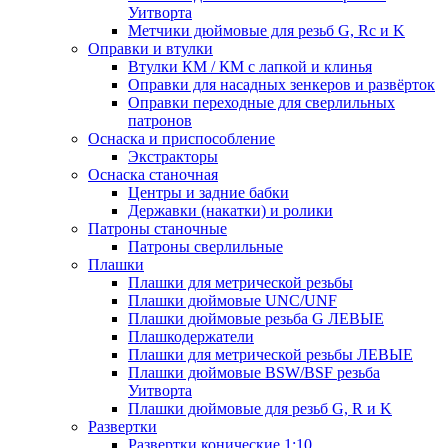
Уитворта
Метчики дюймовые для резьб G, Rc и K
Оправки и втулки
Втулки КМ / КМ с лапкой и клинья
Оправки для насадных зенкеров и развёрток
Оправки переходные для сверлильных
патронов
Оснаска и приспособление
Экстракторы
Оснаска станочная
Центры и задние бабки
Державки (накатки) и ролики
Патроны станочные
Патроны сверлильные
Плашки
Плашки для метрической резьбы
Плашки дюймовые UNC/UNF
Плашки дюймовые резьба G ЛЕВЫЕ
Плашкодержатели
Плашки для метрической резьбы ЛЕВЫЕ
Плашки дюймовые BSW/BSF резьба
Уитворта
Плашки дюймовые для резьб G, R и K
Развертки
Развертки конические 1:10