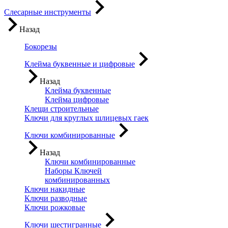
Слесарные инструменты
Назад
Бокорезы
Клейма буквенные и цифровые
Назад
Клейма буквенные
Клейма цифровые
Клещи строительные
Ключи для круглых шлицевых гаек
Ключи комбинированные
Назад
Ключи комбинированные
Наборы Ключей
комбинированных
Ключи накидные
Ключи разводные
Ключи рожковые
Ключи шестигранные