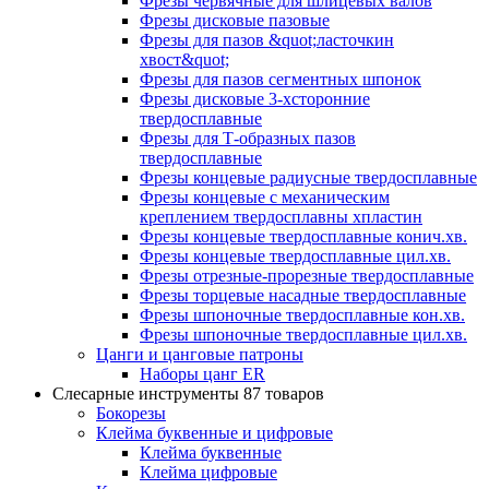
Фрезы червячные для шлицевых валов
Фрезы дисковые пазовые
Фрезы для пазов &quot;ласточкин
хвост&quot;
Фрезы для пазов сегментных шпонок
Фрезы дисковые 3-хсторонние
твердосплавные
Фрезы для Т-образных пазов
твердосплавные
Фрезы концевые радиусные твердосплавные
Фрезы концевые с механическим
креплением твердосплавны хпластин
Фрезы концевые твердосплавные конич.хв.
Фрезы концевые твердосплавные цил.хв.
Фрезы отрезные-прорезные твердосплавные
Фрезы торцевые насадные твердосплавные
Фрезы шпоночные твердосплавные кон.хв.
Фрезы шпоночные твердосплавные цил.хв.
Цанги и цанговые патроны
Наборы цанг ER
Слесарные инструменты
87 товаров
Бокорезы
Клейма буквенные и цифровые
Клейма буквенные
Клейма цифровые