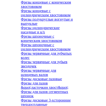
Фрезы концевые с коническим
хвостовиком
Фрезы концевые с
цилиндрическим хвостовиком
Фрезы полукруглые вогнутые и
выпуклые
Фрезы цилиндрические
насадные и к/х
Фрезы шпоночные с
коническим хвостовиком
Фрезы шпоночные с
цилиндрическим хвостовиком
Фрезы червячные для зубчатых
колес
Фрезы червячные для зубьев
звездочек
Фрезы червячные для
шлицевых валов
Фрезы дисковые пазовые
Фрезы для пазов
&quot;ласточкин хвост&quot;
Фрезы для пазов сегментных
шпонок
Фрезы дисковые 3-хсторонние
твердосплавные