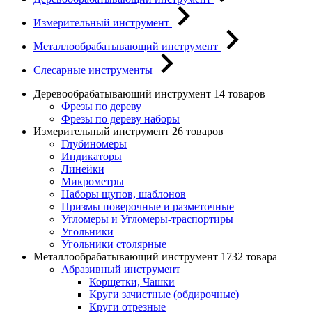
Измерительный инструмент
Металлообрабатывающий инструмент
Слесарные инструменты
Деревообрабатывающий инструмент
14 товаров
Фрезы по дереву
Фрезы по дереву наборы
Измерительный инструмент
26 товаров
Глубиномеры
Индикаторы
Линейки
Микрометры
Наборы щупов, шаблонов
Призмы поверочные и разметочные
Угломеры и Угломеры-траспортиры
Угольники
Угольники столярные
Металлообрабатывающий инструмент
1732 товара
Абразивный инструмент
Корщетки, Чашки
Круги зачистные (обдирочные)
Круги отрезные