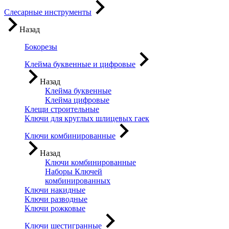
Слесарные инструменты
Назад
Бокорезы
Клейма буквенные и цифровые
Назад
Клейма буквенные
Клейма цифровые
Клещи строительные
Ключи для круглых шлицевых гаек
Ключи комбинированные
Назад
Ключи комбинированные
Наборы Ключей
комбинированных
Ключи накидные
Ключи разводные
Ключи рожковые
Ключи шестигранные