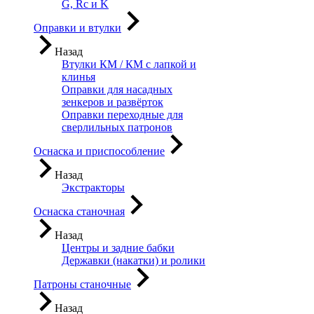
G, Rc и K
Оправки и втулки
Назад
Втулки КМ / КМ с лапкой и
клинья
Оправки для насадных
зенкеров и развёрток
Оправки переходные для
сверлильных патронов
Оснаска и приспособление
Назад
Экстракторы
Оснаска станочная
Назад
Центры и задние бабки
Державки (накатки) и ролики
Патроны станочные
Назад