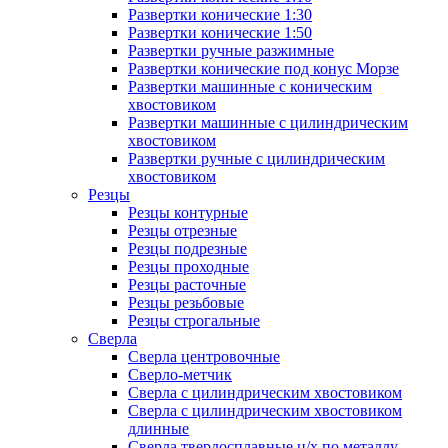
Развертки конические 1:30
Развертки конические 1:50
Развертки ручные разжимные
Развертки конические под конус Морзе
Развертки машинные с коническим
хвостовиком
Развертки машинные с цилиндрическим
хвостовиком
Развертки ручные с цилиндрическим
хвостовиком
Резцы
Резцы контурные
Резцы отрезные
Резцы подрезные
Резцы проходные
Резцы расточные
Резцы резьбовые
Резцы строгальные
Сверла
Сверла центровочные
Сверло-метчик
Сверла с цилиндрическим хвостовиком
Сверла с цилиндрическим хвостовиком
длинные
Сверла твердосплавные ц/х по металлу