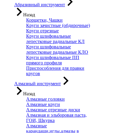
Абразивный инструмент
Назад
Корщетки, Чашки
Круги зачистные (обдирочные)
Круги отрезные
Круги шлифовальные
лепестковые радиальные КЛ
Круги шлифовальные
лепестковые радиальные КЛО
Круги шлифовальные ПП
прямого профиля
Приспособления для правки
кругов
Алмазный инструмент
Назад
Алмазные головки
Алмазные круги
Алмазные отрезные диски
Алмазная и эльборовая паста,
ГОИ, Шкурка
Алмазные
карандаши,иглы,алмазы в