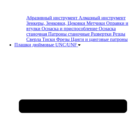
Абразивный инструмент
Алмазный инструмент
Зенкеры, Зенковки, Цековки
Метчики
Оправки и
втулки
Оснаска и приспособление
Оснаска
станочная
Патроны станочные
Развертки
Резцы
Сверла
Тиски
Фрезы
Цанги и цанговые патроны
Плашки дюймовые UNC/UNF