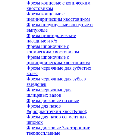
Фрезы концевые с коническим
хвостовиком
Фрезы концевые с
цилиндрическим хвостовиком
Фрезы полукруглые вогнутые и
выпуклые
Фрезы цилиндрические
насадные и к/х
Фрезы шпоночные с
коническим хвостовиком
Фрезы шпоночные с
цилиндрическим хвостовиком
Фрезы червячные для зубчатых
колес
Фрезы червячные для зубьев
звездочек
Фрезы червячные для
шлицевых валов
Фрезы дисковые пазовые
Фрезы для пазов
&quot;ласточкин хвост&quot;
Фрезы для пазов сегментных
шпонок
Фрезы дисковые 3-хсторонние
твердосплавные