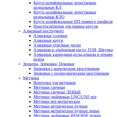
Круги шлифовальные лепестковые
радиальные КЛ
Круги шлифовальные лепестковые
радиальные КЛО
Круги шлифовальные ПП прямого профиля
Приспособления для правки кругов
Алмазный инструмент
Алмазные головки
Алмазные круги
Алмазные отрезные диски
Алмазная и эльборовая паста, ГОИ, Шкурка
Алмазные карандаши,иглы,алмазы в оправе,
резцы
Зенкеры, Зенковки, Цековки
Зенковки с коническим хвостовиком
Зенковки с цилиндрическим хвостовиком
Метчики
Воротоки для метчиков
Метчики гаечные
Метчики гаечные ЛЕВЫЕ
Метчики дюймовые UNC/UNF м/р
Метчики м/р метрические
Метчики метрические ручные
Метчики метрические ручные левые
Метчики дюймовые BSW/BSF резьба