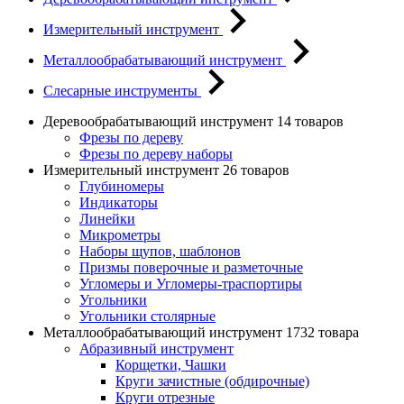
Измерительный инструмент
Металлообрабатывающий инструмент
Слесарные инструменты
Деревообрабатывающий инструмент
14 товаров
Фрезы по дереву
Фрезы по дереву наборы
Измерительный инструмент
26 товаров
Глубиномеры
Индикаторы
Линейки
Микрометры
Наборы щупов, шаблонов
Призмы поверочные и разметочные
Угломеры и Угломеры-траспортиры
Угольники
Угольники столярные
Металлообрабатывающий инструмент
1732 товара
Абразивный инструмент
Корщетки, Чашки
Круги зачистные (обдирочные)
Круги отрезные