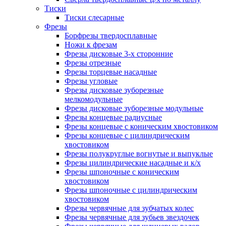
Тиски
Тиски слесарные
Фрезы
Борфрезы твердосплавные
Ножи к фрезам
Фрезы дисковые 3-х сторонние
Фрезы отрезные
Фрезы торцевые насадные
Фрезы угловые
Фрезы дисковые зуборезные
мелкомодульные
Фрезы дисковые зуборезные модульные
Фрезы концевые радиусные
Фрезы концевые с коническим хвостовиком
Фрезы концевые с цилиндрическим
хвостовиком
Фрезы полукруглые вогнутые и выпуклые
Фрезы цилиндрические насадные и к/х
Фрезы шпоночные с коническим
хвостовиком
Фрезы шпоночные с цилиндрическим
хвостовиком
Фрезы червячные для зубчатых колес
Фрезы червячные для зубьев звездочек