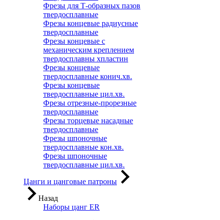
Фрезы для Т-образных пазов
твердосплавные
Фрезы концевые радиусные
твердосплавные
Фрезы концевые с
механическим креплением
твердосплавны хпластин
Фрезы концевые
твердосплавные конич.хв.
Фрезы концевые
твердосплавные цил.хв.
Фрезы отрезные-прорезные
твердосплавные
Фрезы торцевые насадные
твердосплавные
Фрезы шпоночные
твердосплавные кон.хв.
Фрезы шпоночные
твердосплавные цил.хв.
Цанги и цанговые патроны
Назад
Наборы цанг ER