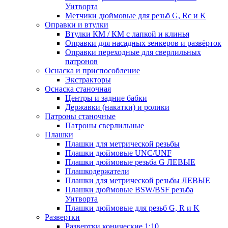
Уитворта
Метчики дюймовые для резьб G, Rc и K
Оправки и втулки
Втулки КМ / КМ с лапкой и клинья
Оправки для насадных зенкеров и развёрток
Оправки переходные для сверлильных
патронов
Оснаска и приспособление
Экстракторы
Оснаска станочная
Центры и задние бабки
Державки (накатки) и ролики
Патроны станочные
Патроны сверлильные
Плашки
Плашки для метрической резьбы
Плашки дюймовые UNC/UNF
Плашки дюймовые резьба G ЛЕВЫЕ
Плашкодержатели
Плашки для метрической резьбы ЛЕВЫЕ
Плашки дюймовые BSW/BSF резьба
Уитворта
Плашки дюймовые для резьб G, R и K
Развертки
Развертки конические 1:10