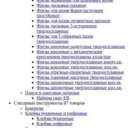
Фрезы червячные для шлицевых валов
Фрезы дисковые пазовые
Фрезы для пазов &quot;ласточкин
хвост&quot;
Фрезы для пазов сегментных шпонок
Фрезы дисковые 3-хсторонние
твердосплавные
Фрезы для Т-образных пазов
твердосплавные
Фрезы концевые радиусные твердосплавные
Фрезы концевые с механическим
креплением твердосплавны хпластин
Фрезы концевые твердосплавные конич.хв.
Фрезы концевые твердосплавные цил.хв.
Фрезы отрезные-прорезные твердосплавные
Фрезы торцевые насадные твердосплавные
Фрезы шпоночные твердосплавные кон.хв.
Фрезы шпоночные твердосплавные цил.хв.
Цанги и цанговые патроны
Наборы цанг ER
Слесарные инструменты
87 товаров
Бокорезы
Клейма буквенные и цифровые
Клейма буквенные
Клейма цифровые