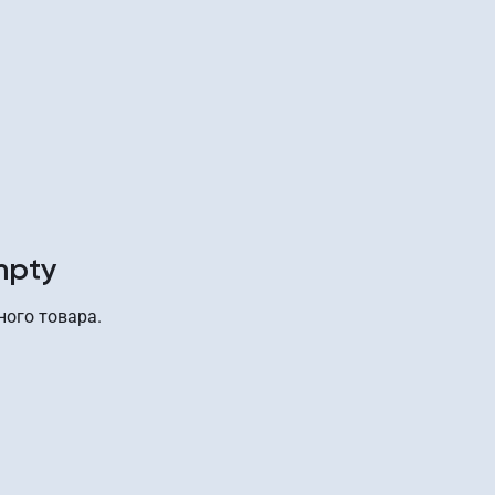
mpty
ного товара.