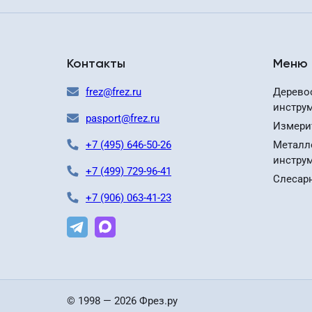
Контакты
Меню
frez@frez.ru
Дерево
инстру
pasport@frez.ru
Измери
+7 (495) 646-50-26
Металл
инстру
+7 (499) 729-96-41
Слесар
+7 (906) 063-41-23
© 1998 — 2026 Фрез.ру