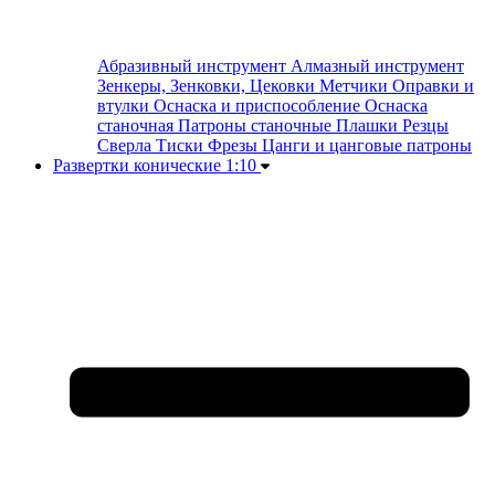
Абразивный инструмент
Алмазный инструмент
Зенкеры, Зенковки, Цековки
Метчики
Оправки и
втулки
Оснаска и приспособление
Оснаска
станочная
Патроны станочные
Плашки
Резцы
Сверла
Тиски
Фрезы
Цанги и цанговые патроны
Развертки конические 1:10