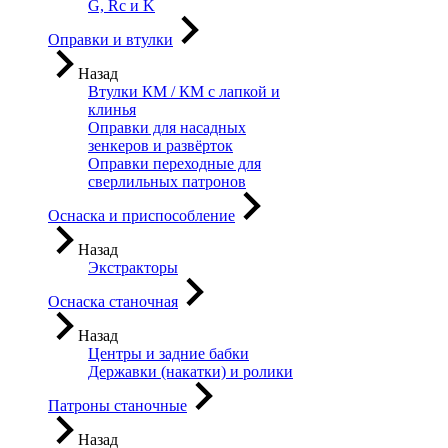
G, Rc и K
Оправки и втулки
Назад
Втулки КМ / КМ с лапкой и
клинья
Оправки для насадных
зенкеров и развёрток
Оправки переходные для
сверлильных патронов
Оснаска и приспособление
Назад
Экстракторы
Оснаска станочная
Назад
Центры и задние бабки
Державки (накатки) и ролики
Патроны станочные
Назад