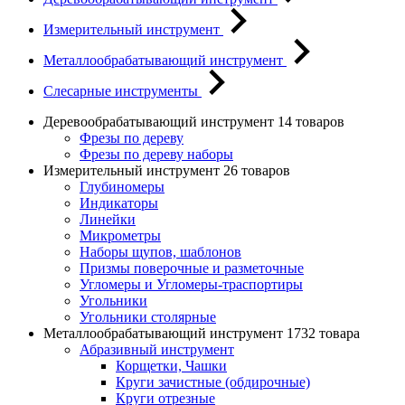
Измерительный инструмент
Металлообрабатывающий инструмент
Слесарные инструменты
Деревообрабатывающий инструмент
14 товаров
Фрезы по дереву
Фрезы по дереву наборы
Измерительный инструмент
26 товаров
Глубиномеры
Индикаторы
Линейки
Микрометры
Наборы щупов, шаблонов
Призмы поверочные и разметочные
Угломеры и Угломеры-траспортиры
Угольники
Угольники столярные
Металлообрабатывающий инструмент
1732 товара
Абразивный инструмент
Корщетки, Чашки
Круги зачистные (обдирочные)
Круги отрезные