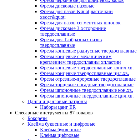
Фрезы червячные для шлицевых валов
Фрезы дисковые пазовые
Фрезы для пазов &quot;ласточкин
хвост&quot;
Фрезы для пазов сегментных шпонок
Фрезы дисковые 3-хсторонние
твердосплавные
Фрезы для Т-образных пазов
твердосплавные
Фрезы концевые радиусные твердосплавные
Фрезы концевые с механическим
креплением твердосплавны хпластин
Фрезы концевые твердосплавные конич.хв.
Фрезы концевые твердосплавные цил.хв.
Фрезы отрезные-прорезные твердосплавные
Фрезы торцевые насадные твердосплавные
Фрезы шпоночные твердосплавные кон.хв.
Фрезы шпоночные твердосплавные цил.хв.
Цанги и цанговые патроны
Наборы цанг ER
Слесарные инструменты
87 товаров
Бокорезы
Клейма буквенные и цифровые
Клейма буквенные
Клейма цифровые