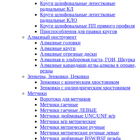
Круги шлифовальные лепестковые
радиальные КЛ
Круги шлифовальные лепестковые
радиальные КЛО
Круги шлифовальные ПП прямого профиля
Приспособления для правки кругов
Алмазный инструмент
Алмазные головки
Алмазные круги
Алмазные отрезные диски
Алмазная и эльборовая паста, ГОИ, Шкурка
Алмазные карандаши,иглы,алмазы в оправе,
резцы
Зенкеры, Зенковки, Цековки
Зенковки с коническим хвостовиком
Зенковки с цилиндрическим хвостовиком
Метчики
Воротоки для метчиков
Метчики гаечные
Метчики гаечные ЛЕВЫЕ
Метчики дюймовые UNC/UNF м/р
Метчики м/р метрические
Метчики метрические ручные
Метчики метрические ручные левые
Метчики дюймовые BSW/BSF резьба