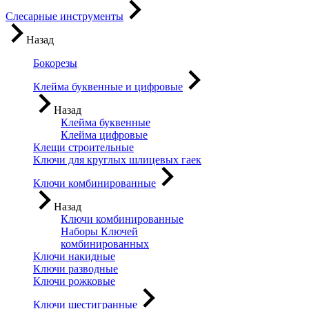
Слесарные инструменты
Назад
Бокорезы
Клейма буквенные и цифровые
Назад
Клейма буквенные
Клейма цифровые
Клещи строительные
Ключи для круглых шлицевых гаек
Ключи комбинированные
Назад
Ключи комбинированные
Наборы Ключей
комбинированных
Ключи накидные
Ключи разводные
Ключи рожковые
Ключи шестигранные