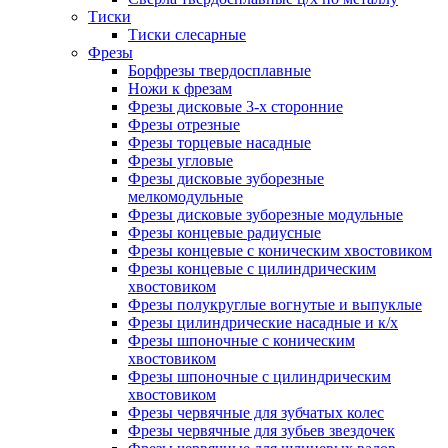
Тиски
Тиски слесарные
Фрезы
Борфрезы твердосплавные
Ножи к фрезам
Фрезы дисковые 3-х сторонние
Фрезы отрезные
Фрезы торцевые насадные
Фрезы угловые
Фрезы дисковые зуборезные
мелкомодульные
Фрезы дисковые зуборезные модульные
Фрезы концевые радиусные
Фрезы концевые с коническим хвостовиком
Фрезы концевые с цилиндрическим
хвостовиком
Фрезы полукруглые вогнутые и выпуклые
Фрезы цилиндрические насадные и к/х
Фрезы шпоночные с коническим
хвостовиком
Фрезы шпоночные с цилиндрическим
хвостовиком
Фрезы червячные для зубчатых колес
Фрезы червячные для зубьев звездочек