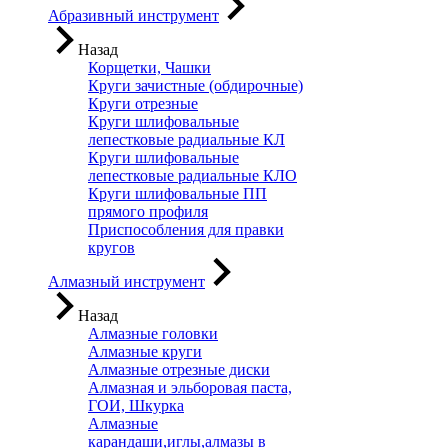
Абразивный инструмент
Назад
Корщетки, Чашки
Круги зачистные (обдирочные)
Круги отрезные
Круги шлифовальные
лепестковые радиальные КЛ
Круги шлифовальные
лепестковые радиальные КЛО
Круги шлифовальные ПП
прямого профиля
Приспособления для правки
кругов
Алмазный инструмент
Назад
Алмазные головки
Алмазные круги
Алмазные отрезные диски
Алмазная и эльборовая паста,
ГОИ, Шкурка
Алмазные
карандаши,иглы,алмазы в