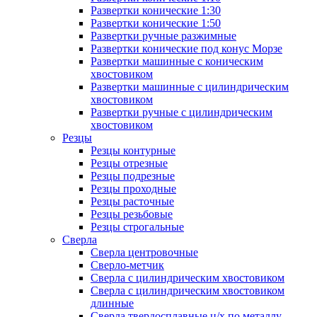
Развертки конические 1:30
Развертки конические 1:50
Развертки ручные разжимные
Развертки конические под конус Морзе
Развертки машинные с коническим
хвостовиком
Развертки машинные с цилиндрическим
хвостовиком
Развертки ручные с цилиндрическим
хвостовиком
Резцы
Резцы контурные
Резцы отрезные
Резцы подрезные
Резцы проходные
Резцы расточные
Резцы резьбовые
Резцы строгальные
Сверла
Сверла центровочные
Сверло-метчик
Сверла с цилиндрическим хвостовиком
Сверла с цилиндрическим хвостовиком
длинные
Сверла твердосплавные ц/х по металлу