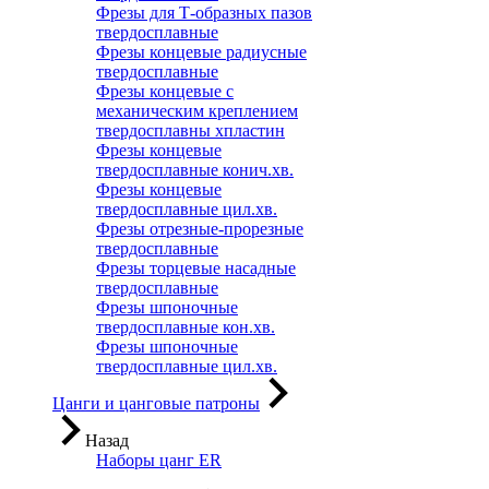
Фрезы для Т-образных пазов
твердосплавные
Фрезы концевые радиусные
твердосплавные
Фрезы концевые с
механическим креплением
твердосплавны хпластин
Фрезы концевые
твердосплавные конич.хв.
Фрезы концевые
твердосплавные цил.хв.
Фрезы отрезные-прорезные
твердосплавные
Фрезы торцевые насадные
твердосплавные
Фрезы шпоночные
твердосплавные кон.хв.
Фрезы шпоночные
твердосплавные цил.хв.
Цанги и цанговые патроны
Назад
Наборы цанг ER