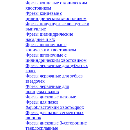
Фрезы концевые с коническим
хвостовиком
Фрезы концевые с
цилиндрическим хвостовиком
Фрезы полукруглые вогнутые и
выпуклые
Фрезы цилиндрические
насадные и к/х
Фрезы шпоночные с
коническим хвостовиком
Фрезы шпоночные с
цилиндрическим хвостовиком
Фрезы червячные для зубчатых
колес
Фрезы червячные для зубьев
звездочек
Фрезы червячные для
шлицевых валов
Фрезы дисковые пазовые
Фрезы для пазов
&quot;ласточкин хвост&quot;
Фрезы для пазов сегментных
шпонок
Фрезы дисковые 3-хсторонние
твердосплавные