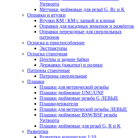
Уитворта
Метчики дюймовые для резьб G, Rc и K
Оправки и втулки
Втулки КМ / КМ с лапкой и клинья
Оправки для насадных зенкеров и развёрток
Оправки переходные для сверлильных
патронов
Оснаска и приспособление
Экстракторы
Оснаска станочная
Центры и задние бабки
Державки (накатки) и ролики
Патроны станочные
Патроны сверлильные
Плашки
Плашки для метрической резьбы
Плашки дюймовые UNC/UNF
Плашки дюймовые резьба G ЛЕВЫЕ
Плашкодержатели
Плашки для метрической резьбы ЛЕВЫЕ
Плашки дюймовые BSW/BSF резьба
Уитворта
Плашки дюймовые для резьб G, R и K
Развертки
Развертки конические 1:10