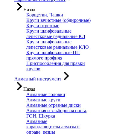
Назад
Корщетки, Чашки
Круги зачистные (обдирочные)
Круги отрезные
Круги шлифовальные
лепестковые радиальные КЛ
Круги шлифовальные
лепестковые радиальные КЛО
Круги шлифовальные ПП
прямого профиля
Приспособления для правки
кругов
Алмазный инструмент
Назад
Алмазные головки
Алмазные круги
Алмазные отрезные диски
Алмазная и эльборовая паста,
ГОИ, Шкурка
Алмазные
карандаши,иглы,алмазы в
оправе, резцы