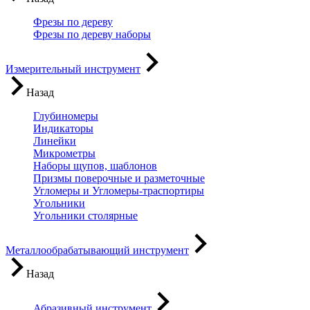
Фрезы по дереву
Фрезы по дереву наборы
Измерительный инструмент
Назад
Глубиномеры
Индикаторы
Линейки
Микрометры
Наборы щупов, шаблонов
Призмы поверочные и разметочные
Угломеры и Угломеры-траспортиры
Угольники
Угольники столярные
Металлообрабатывающий инструмент
Назад
Абразивный инструмент