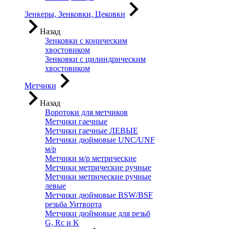
Зенкеры, Зенковки, Цековки
Назад
Зенковки с коническим
хвостовиком
Зенковки с цилиндрическим
хвостовиком
Метчики
Назад
Воротоки для метчиков
Метчики гаечные
Метчики гаечные ЛЕВЫЕ
Метчики дюймовые UNC/UNF
м/р
Метчики м/р метрические
Метчики метрические ручные
Метчики метрические ручные
левые
Метчики дюймовые BSW/BSF
резьба Уитворта
Метчики дюймовые для резьб
G, Rc и K