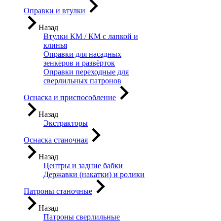
Оправки и втулки
Назад
Втулки КМ / КМ с лапкой и
клинья
Оправки для насадных
зенкеров и развёрток
Оправки переходные для
сверлильных патронов
Оснаска и приспособление
Назад
Экстракторы
Оснаска станочная
Назад
Центры и задние бабки
Державки (накатки) и ролики
Патроны станочные
Назад
Патроны сверлильные