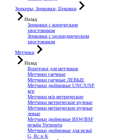
Зенкеры, Зенковки, Цековки
Назад
Зенковки с коническим
хвостовиком
Зенковки с цилиндрическим
хвостовиком
Метчики
Назад
Воротоки для метчиков
Метчики гаечные
Метчики гаечные ЛЕВЫЕ
Метчики дюймовые UNC/UNF
м/р
Метчики м/р метрические
Метчики метрические ручные
Метчики метрические ручные
левые
Метчики дюймовые BSW/BSF
резьба Уитворта
Метчики дюймовые для резьб
G, Rc и K