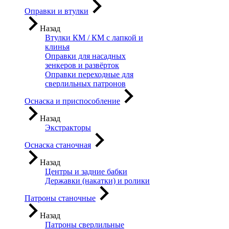
Оправки и втулки
Назад
Втулки КМ / КМ с лапкой и
клинья
Оправки для насадных
зенкеров и развёрток
Оправки переходные для
сверлильных патронов
Оснаска и приспособление
Назад
Экстракторы
Оснаска станочная
Назад
Центры и задние бабки
Державки (накатки) и ролики
Патроны станочные
Назад
Патроны сверлильные