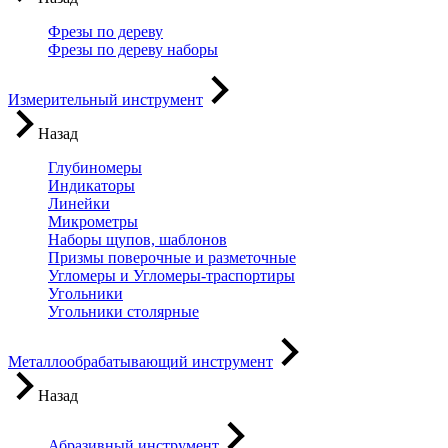
Фрезы по дереву
Фрезы по дереву наборы
Измерительный инструмент
Назад
Глубиномеры
Индикаторы
Линейки
Микрометры
Наборы щупов, шаблонов
Призмы поверочные и разметочные
Угломеры и Угломеры-траспортиры
Угольники
Угольники столярные
Металлообрабатывающий инструмент
Назад
Абразивный инструмент