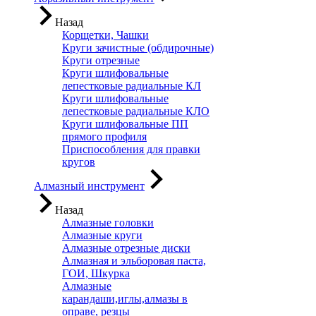
Назад
Корщетки, Чашки
Круги зачистные (обдирочные)
Круги отрезные
Круги шлифовальные
лепестковые радиальные КЛ
Круги шлифовальные
лепестковые радиальные КЛО
Круги шлифовальные ПП
прямого профиля
Приспособления для правки
кругов
Алмазный инструмент
Назад
Алмазные головки
Алмазные круги
Алмазные отрезные диски
Алмазная и эльборовая паста,
ГОИ, Шкурка
Алмазные
карандаши,иглы,алмазы в
оправе, резцы