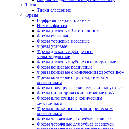
Тиски
Тиски слесарные
Фрезы
Борфрезы твердосплавные
Ножи к фрезам
Фрезы дисковые 3-х сторонние
Фрезы отрезные
Фрезы торцевые насадные
Фрезы угловые
Фрезы дисковые зуборезные
мелкомодульные
Фрезы дисковые зуборезные модульные
Фрезы концевые радиусные
Фрезы концевые с коническим хвостовиком
Фрезы концевые с цилиндрическим
хвостовиком
Фрезы полукруглые вогнутые и выпуклые
Фрезы цилиндрические насадные и к/х
Фрезы шпоночные с коническим
хвостовиком
Фрезы шпоночные с цилиндрическим
хвостовиком
Фрезы червячные для зубчатых колес
Фрезы червячные для зубьев звездочек