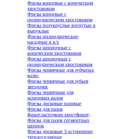
Фрезы концевые с коническим
хвостовиком
Фрезы концевые с
цилиндрическим хвостовиком
Фрезы полукруглые вогнутые и
выпуклые
Фрезы цилиндрические
насадные и к/х
Фрезы шпоночные с
коническим хвостовиком
Фрезы шпоночные с
цилиндрическим хвостовиком
Фрезы червячные для зубчатых
колес
Фрезы червячные для зубьев
звездочек
Фрезы червячные для
шлицевых валов
Фрезы дисковые пазовые
Фрезы для пазов
&quot;ласточкин хвост&quot;
Фрезы для пазов сегментных
шпонок
Фрезы дисковые 3-хсторонние
твердосплавные