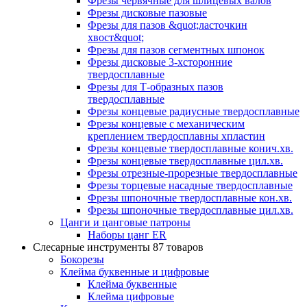
Фрезы червячные для шлицевых валов
Фрезы дисковые пазовые
Фрезы для пазов &quot;ласточкин
хвост&quot;
Фрезы для пазов сегментных шпонок
Фрезы дисковые 3-хсторонние
твердосплавные
Фрезы для Т-образных пазов
твердосплавные
Фрезы концевые радиусные твердосплавные
Фрезы концевые с механическим
креплением твердосплавны хпластин
Фрезы концевые твердосплавные конич.хв.
Фрезы концевые твердосплавные цил.хв.
Фрезы отрезные-прорезные твердосплавные
Фрезы торцевые насадные твердосплавные
Фрезы шпоночные твердосплавные кон.хв.
Фрезы шпоночные твердосплавные цил.хв.
Цанги и цанговые патроны
Наборы цанг ER
Слесарные инструменты
87 товаров
Бокорезы
Клейма буквенные и цифровые
Клейма буквенные
Клейма цифровые