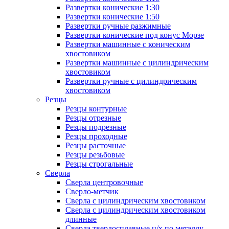
Развертки конические 1:30
Развертки конические 1:50
Развертки ручные разжимные
Развертки конические под конус Морзе
Развертки машинные с коническим
хвостовиком
Развертки машинные с цилиндрическим
хвостовиком
Развертки ручные с цилиндрическим
хвостовиком
Резцы
Резцы контурные
Резцы отрезные
Резцы подрезные
Резцы проходные
Резцы расточные
Резцы резьбовые
Резцы строгальные
Сверла
Сверла центровочные
Сверло-метчик
Сверла с цилиндрическим хвостовиком
Сверла с цилиндрическим хвостовиком
длинные
Сверла твердосплавные ц/х по металлу