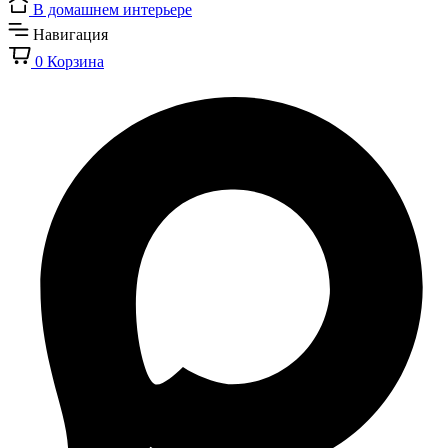
В домашнем интерьере
Навигация
0
Корзина