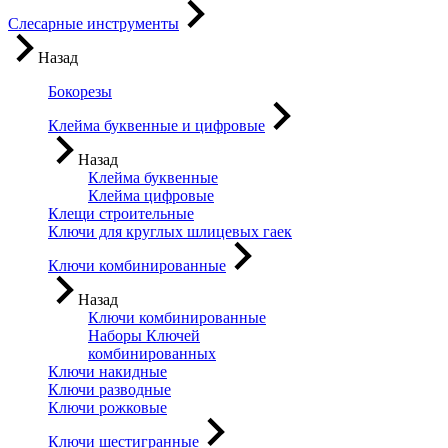
Слесарные инструменты
Назад
Бокорезы
Клейма буквенные и цифровые
Назад
Клейма буквенные
Клейма цифровые
Клещи строительные
Ключи для круглых шлицевых гаек
Ключи комбинированные
Назад
Ключи комбинированные
Наборы Ключей
комбинированных
Ключи накидные
Ключи разводные
Ключи рожковые
Ключи шестигранные