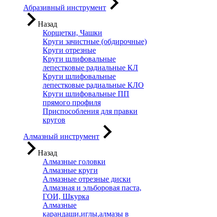
Абразивный инструмент
Назад
Корщетки, Чашки
Круги зачистные (обдирочные)
Круги отрезные
Круги шлифовальные
лепестковые радиальные КЛ
Круги шлифовальные
лепестковые радиальные КЛО
Круги шлифовальные ПП
прямого профиля
Приспособления для правки
кругов
Алмазный инструмент
Назад
Алмазные головки
Алмазные круги
Алмазные отрезные диски
Алмазная и эльборовая паста,
ГОИ, Шкурка
Алмазные
карандаши,иглы,алмазы в