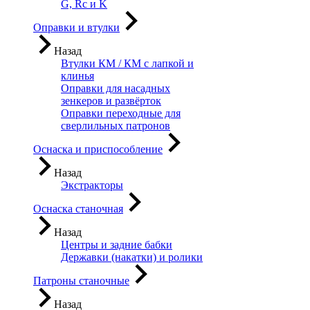
G, Rc и K
Оправки и втулки
Назад
Втулки КМ / КМ с лапкой и
клинья
Оправки для насадных
зенкеров и развёрток
Оправки переходные для
сверлильных патронов
Оснаска и приспособление
Назад
Экстракторы
Оснаска станочная
Назад
Центры и задние бабки
Державки (накатки) и ролики
Патроны станочные
Назад