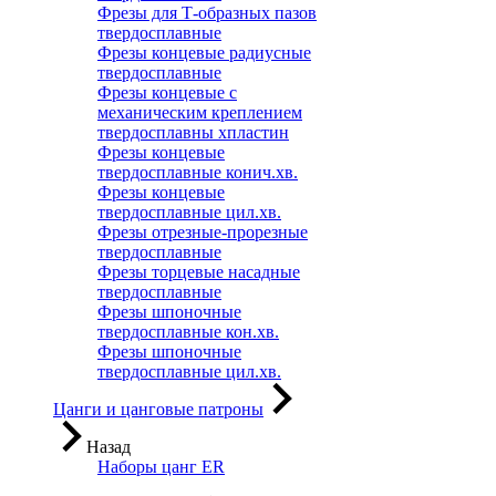
Фрезы для Т-образных пазов
твердосплавные
Фрезы концевые радиусные
твердосплавные
Фрезы концевые с
механическим креплением
твердосплавны хпластин
Фрезы концевые
твердосплавные конич.хв.
Фрезы концевые
твердосплавные цил.хв.
Фрезы отрезные-прорезные
твердосплавные
Фрезы торцевые насадные
твердосплавные
Фрезы шпоночные
твердосплавные кон.хв.
Фрезы шпоночные
твердосплавные цил.хв.
Цанги и цанговые патроны
Назад
Наборы цанг ER