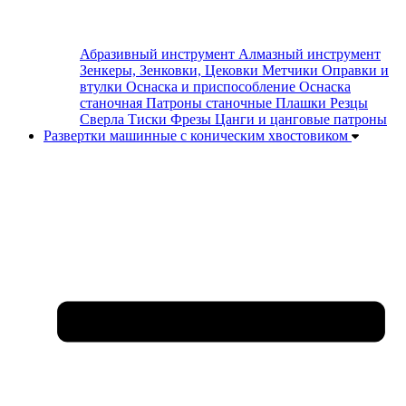
Абразивный инструмент
Алмазный инструмент
Зенкеры, Зенковки, Цековки
Метчики
Оправки и
втулки
Оснаска и приспособление
Оснаска
станочная
Патроны станочные
Плашки
Резцы
Сверла
Тиски
Фрезы
Цанги и цанговые патроны
Развертки машинные с коническим хвостовиком