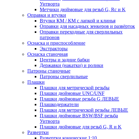
Уитворта
Метчики дюймовые для резьб G, Rc и K
Оправки и втулки
Втулки КМ / КМ с лапкой и клинья
Оправки для насадных зенкеров и развёрток
Оправки переходные для сверлильных
патронов
Оснаска и приспособление
Экстракторы
Оснаска станочная
Центры и задние бабки
Державки (накатки) и ролики
Патроны станочные
Патроны сверлильные
Плашки
Плашки для метрической резьбы
Плашки дюймовые UNC/UNF
Плашки дюймовые резьба G ЛЕВЫЕ
Плашкодержатели
Плашки для метрической резьбы ЛЕВЫЕ
Плашки дюймовые BSW/BSF резьба
Уитворта
Плашки дюймовые для резьб G, R и K
Развертки
Развертки конические 1:10