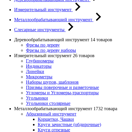
Измерительный инструмент
Металлообрабатывающий инструмент
Слесарные инструменты
Деревообрабатывающий инструмент
14 товаров
Фрезы по дереву
Фрезы по дереву наборы
Измерительный инструмент
26 товаров
Глубиномеры
Индикаторы
Линейки
Микрометры
Наборы щупов, шаблонов
Призмы поверочные и разметочные
Угломеры и Угломеры-траспортиры
Угольники
Угольники столярные
Металлообрабатывающий инструмент
1732 товара
Абразивный инструмент
Корщетки, Чашки
Круги зачистные (обдирочные)
Круги отрезные