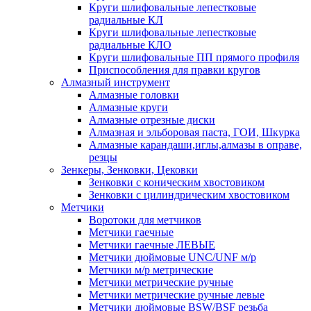
Круги шлифовальные лепестковые
радиальные КЛ
Круги шлифовальные лепестковые
радиальные КЛО
Круги шлифовальные ПП прямого профиля
Приспособления для правки кругов
Алмазный инструмент
Алмазные головки
Алмазные круги
Алмазные отрезные диски
Алмазная и эльборовая паста, ГОИ, Шкурка
Алмазные карандаши,иглы,алмазы в оправе,
резцы
Зенкеры, Зенковки, Цековки
Зенковки с коническим хвостовиком
Зенковки с цилиндрическим хвостовиком
Метчики
Воротоки для метчиков
Метчики гаечные
Метчики гаечные ЛЕВЫЕ
Метчики дюймовые UNC/UNF м/р
Метчики м/р метрические
Метчики метрические ручные
Метчики метрические ручные левые
Метчики дюймовые BSW/BSF резьба